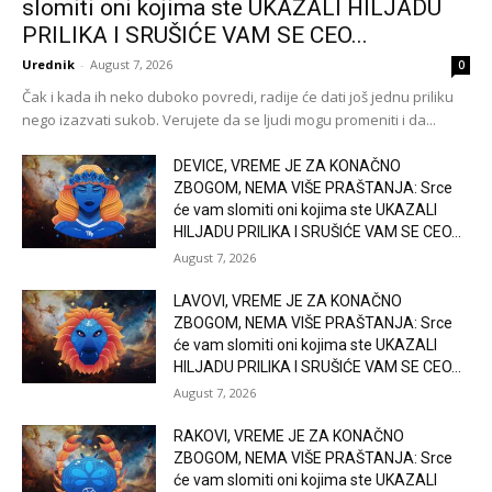
slomiti oni kojima ste UKAZALI HILJADU
PRILIKA I SRUŠIĆE VAM SE CEO...
Urednik
-
August 7, 2026
0
Čak i kada ih neko duboko povredi, radije će dati još jednu priliku
nego izazvati sukob. Verujete da se ljudi mogu promeniti i da...
DEVICE, VREME JE ZA KONAČNO
ZBOGOM, NEMA VIŠE PRAŠTANJA: Srce
će vam slomiti oni kojima ste UKAZALI
HILJADU PRILIKA I SRUŠIĆE VAM SE CEO...
August 7, 2026
LAVOVI, VREME JE ZA KONAČNO
ZBOGOM, NEMA VIŠE PRAŠTANJA: Srce
će vam slomiti oni kojima ste UKAZALI
HILJADU PRILIKA I SRUŠIĆE VAM SE CEO...
August 7, 2026
RAKOVI, VREME JE ZA KONAČNO
ZBOGOM, NEMA VIŠE PRAŠTANJA: Srce
će vam slomiti oni kojima ste UKAZALI