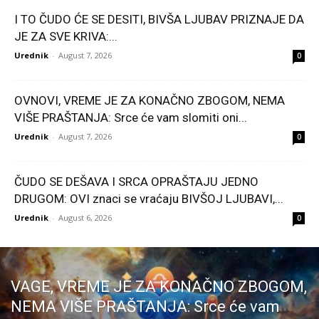
I TO ČUDO ĆE SE DESITI, BIVŠA LJUBAV PRIZNAJE DA
JE ZA SVE KRIVA:...
Urednik
-
August 7, 2026
0
OVNOVI, VREME JE ZA KONAČNO ZBOGOM, NEMA
VIŠE PRAŠTANJA: Srce će vam slomiti oni...
Urednik
-
August 7, 2026
0
ČUDO SE DEŠAVA I SRCA OPRAŠTAJU JEDNO
DRUGOM: OVI znaci se vraćaju BIVŠOJ LJUBAVI,...
Urednik
-
August 6, 2026
0
VAGE, VREME JE ZA KONAČNO ZBOGOM,
NEMA VIŠE PRAŠTANJA: Srce će vam