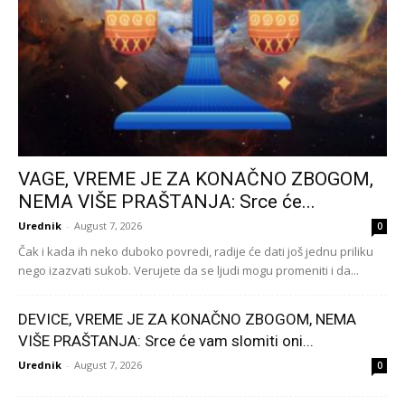
VAGE, VREME JE ZA KONAČNO ZBOGOM,
NEMA VIŠE PRAŠTANJA: Srce će...
Urednik
-
August 7, 2026
0
Čak i kada ih neko duboko povredi, radije će dati još jednu priliku
nego izazvati sukob. Verujete da se ljudi mogu promeniti i da...
DEVICE, VREME JE ZA KONAČNO ZBOGOM, NEMA
VIŠE PRAŠTANJA: Srce će vam slomiti oni...
Urednik
-
August 7, 2026
0