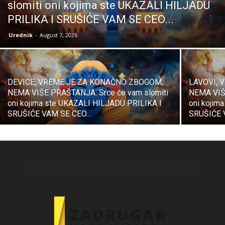
slomiti oni kojima ste UKAZALI HILJADU
PRILIKA I SRUŠIĆE VAM SE CEO...
Urednik
-
August 7, 2026
DEVICE, VREME JE ZA KONAČNO ZBOGOM,
LAVOVI, 
NEMA VIŠE PRAŠTANJA: Srce će vam slomiti
NEMA VIŠ
oni kojima ste UKAZALI HILJADU PRILIKA I
oni kojim
SRUŠIĆE VAM SE CEO...
SRUŠIĆE V