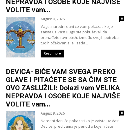
NEPRAVDA I OSOBE KOJE NAJVIŠE
VOLITE vam...
August 9, 2026
0
Vage, naredni dani će vam pokazati ko je
zaista uz Vas! Dugo ste pokušavali da
pronađete ravnotežu između svojih potreba i
tuđih očekivanja, ali sada...
Read more
DEVICA- BIĆE VAM SVEGA PREKO
GLAVE I PITAĆETE SE SA ČIM STE
OVO ZASLUŽILI: Dolazi vam VELIKA
NEPRAVDA I OSOBE KOJE NAJVIŠE
VOLITE vam...
August 9, 2026
0
Naredni dani će pokazati ko je zaista uz Vas!
Device, pred vama je period u kojem ćete