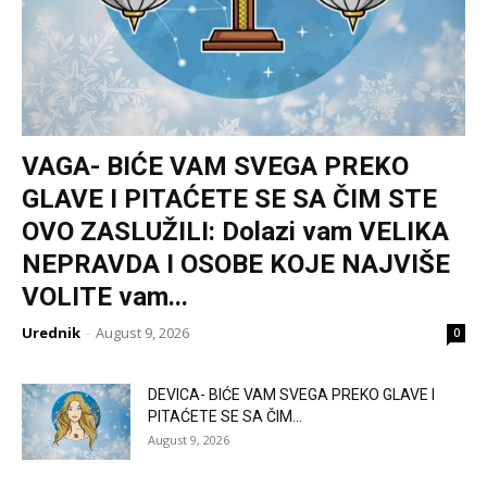
VAGA- BIĆE VAM SVEGA PREKO
GLAVE I PITAĆETE SE SA ČIM STE
OVO ZASLUŽILI: Dolazi vam VELIKA
NEPRAVDA I OSOBE KOJE NAJVIŠE
VOLITE vam...
Urednik
-
August 9, 2026
0
DEVICA- BIĆE VAM SVEGA PREKO GLAVE I
PITAĆETE SE SA ČIM...
August 9, 2026