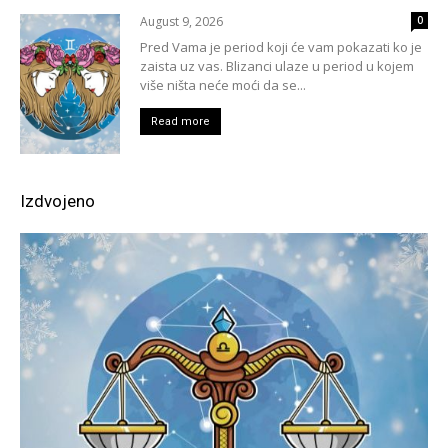
August 9, 2026
0
Pred Vama je period koji će vam pokazati ko je
zaista uz vas. Blizanci ulaze u period u kojem
više ništa neće moći da se...
Read more
Izdvojeno