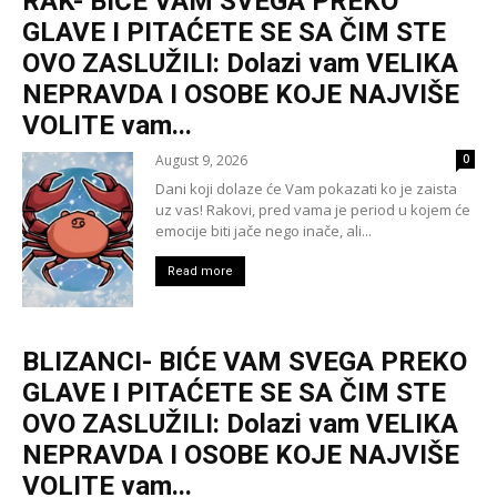
RAK- BIĆE VAM SVEGA PREKO
GLAVE I PITAĆETE SE SA ČIM STE
OVO ZASLUŽILI: Dolazi vam VELIKA
NEPRAVDA I OSOBE KOJE NAJVIŠE
VOLITE vam...
August 9, 2026
0
Dani koji dolaze će Vam pokazati ko je zaista
uz vas! Rakovi, pred vama je period u kojem će
emocije biti jače nego inače, ali...
Read more
BLIZANCI- BIĆE VAM SVEGA PREKO
GLAVE I PITAĆETE SE SA ČIM STE
OVO ZASLUŽILI: Dolazi vam VELIKA
NEPRAVDA I OSOBE KOJE NAJVIŠE
VOLITE vam...