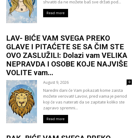
shvatiti da ne možete baš sve držati pod...
Read more
LAV- BIĆE VAM SVEGA PREKO
GLAVE I PITAĆETE SE SA ČIM STE
OVO ZASLUŽILI: Dolazi vam VELIKA
NEPRAVDA I OSOBE KOJE NAJVIŠE
VOLITE vam...
August 9, 2026
0
Naredni dani će Vam pokazati kome zaista
možete verovati! Lavovi, pred vama je period
koji će vas naterati da se zapitate koliko ste
zapravo spremni...
Read more