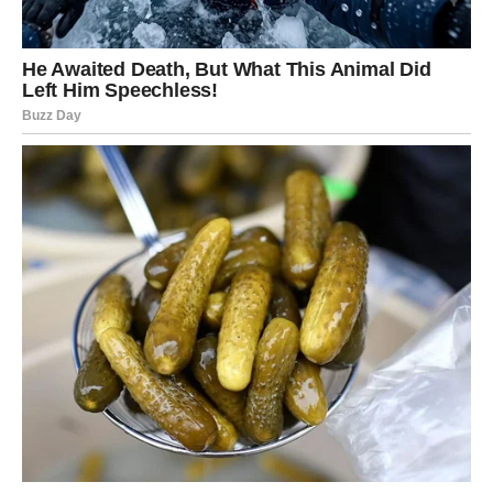
U vezi – partner vam otkriva nešto što vas približava.
Slobodne Ribe – neočekivana istina donosi vam mir, ali i
novu nadu.
Ljubavni preokret:
danas shvatate ko vas istinski voli –
bez maske i bez igre.