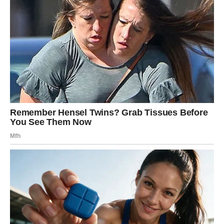
vaše srce – i oslobađa vas od sumnji.
STRELAC
Strelčevi danas dobijaju jasniju sliku o jednoj osobi.
Ovo je dan kada konačno shvatate zašto se neko ponašao
čudno ili povučeno.
Biće to prijatno otkriće, jer osoba ne beži od vas – već od
sopstvenih osećanja.
U vezi – partner vam otkriva planove, želje ili male tajne.
Slobodni – neočekivana istina vam otkriva ko vas potajno
gleda i želi.
Ljubavni preokret:
onaj ko je ćutao – danas progovara.
JARAC