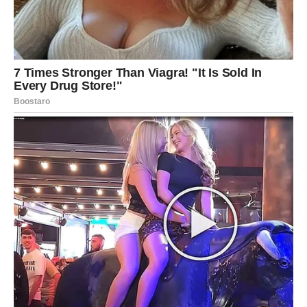
Rakovima 25. novembar donosi duboku emotivnu istinu.
Ovo je dan kada vas neka rečenica, pogled ili gest vraća u
realnost. Ako ste imali iluzije, danas ih osvešćujete – ali
ne da biste patili, već da biste konačno krenuli napred.
U vezi – partner vam otkriva svoje strahove ili brige, i ovo
produbljuje odnos.
Slobodni – osećanja jedne osobe danas postaju kristalno
jasna. Shvatićete ko je iskren, a ko vas samo drži kao
rezervu.
Ljubavni preokret:
spoznaja koja danas stiže otvara vam
vrata potpuno novog emocionalnog poglavlja.
LAV
Lavovi danas sjaje jače nego ikad jer istina koja izlazi na