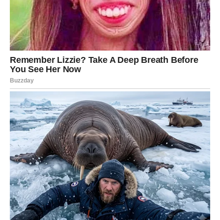
Vodolije ulaze u dan istine, ali i nežnosti.
Ovo je energetski jak dan za vas jer donosi razrešenje
nečega što vas je mučilo u tišini.
U vezi – partner vam daje potvrdu ljubavi, možda kroz
neočekivani gest.
Slobodne Vodolije – neko vam priznaje privlačnost ili
interesovanje.
Ljubavni preokret:
danas se otvara novo poglavlje –
iskrenije, čistije i emotivnije.
RIBE
Ribe danas osećaju jaku intuiciju i ona vas ne vara.
Istina koja danas izlazi na površinu je nešto što ste već
osećali – ali sada dobijate potvrdu.