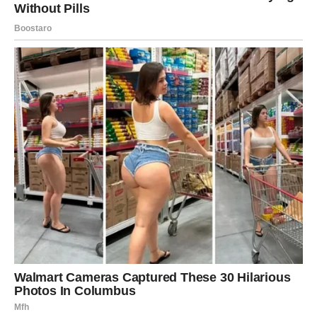
Ako ste dugo osećali težinu, pritisak ili neizgovorene reči
– danas one izlaze. I to je dobro.
Ovo je dan kada vi ili partner izgovarate ono što je ključ
ozdravljenja.
Slobodne Device – istina koja stiže danas je nežna, ali
moćna.
Moguće je priznanje simpatije, ali i otkrivanje nečijih
namera.
Ljubavni preokret:
danas vam Univerzum otkriva kome
zaista pripadate srcem.
VAGA
Vage imaju jedan od najintenzivnijih dana u mesecu.
Sve što ste gurali pod tepih – danas izlazi. Ali to je dobro,