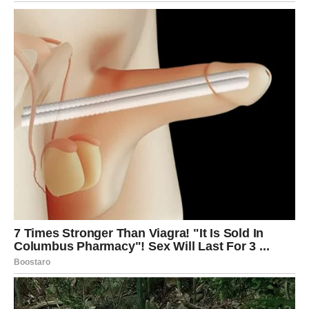
jer donosi mir, a ne dramu.
U vezi – moguće su važne odluke. Partner otkriva nešto
što će vas iznenaditi, možda čak i dirnuti.
Slobodne Vage – reč, poruka ili poziv danas menja tok
dana i donosi vam osećaj da niste sami.
Ljubavni preokret:
istina koju danas čujete pokreće vas
da doneste odluku koja će vas voditi ka većoj sreći.