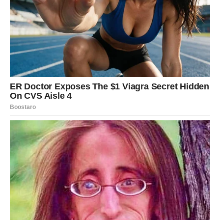
Jarčevi danas ulaze u jednu od najvažnijih emotivnih faza
u poslednje vreme.
Istina koja izlazi na videlo može vas zateći, ali odmah
nakon toga – oslobađa.
Nešto što niste razumeli danas postaje kristalno jasno.
U vezi – dolazi do dubokog razgovora koji menja
dinamiku i vodi vas u stabilniju fazu.
Slobodni – saznaćete kako vas jedna osoba vidi, i to će
vas prijatno iznenaditi.
Ljubavni preokret:
konačno dobijate dokaz da vam neko
želi dobro – i da mu je stalo.
VODOLIJA