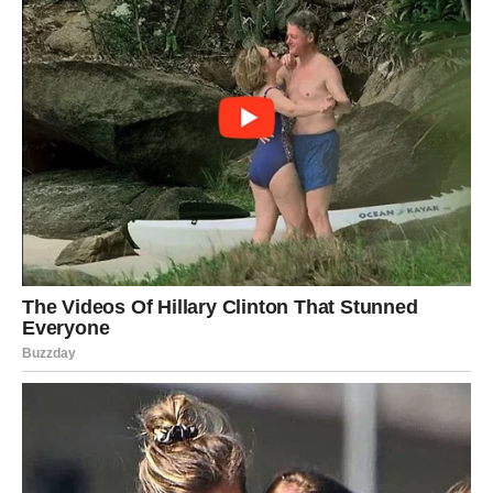
ŠKORPIJA
Za Škorpije je 25. novembar dan razotkrivanja skrivenog.
Neko vam nešto priznaje – bilo ljubav, bilo grešku, bilo
strah.
Ovo je dan kada više ništa ne može ostati tajna.
Ako ste u vezi – partner želi da bude 100% iskren.
Slobodne Škorpije – neočekivani kontakt iz prošlosti
može vas iznenaditi, ali i otvoriti staru priču koja još nije
završena.
Ljubavni preokret:
istina koja dolazi danas otključava