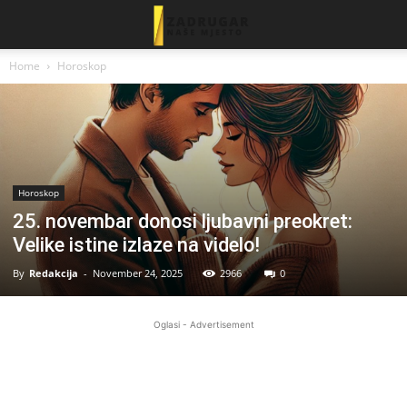
Home
Horoskop
Horoskop
25. novembar donosi ljubavni preokret:
Velike istine izlaze na videlo!
By
Redakcija
-
November 24, 2025
2966
0
Oglasi - Advertisement