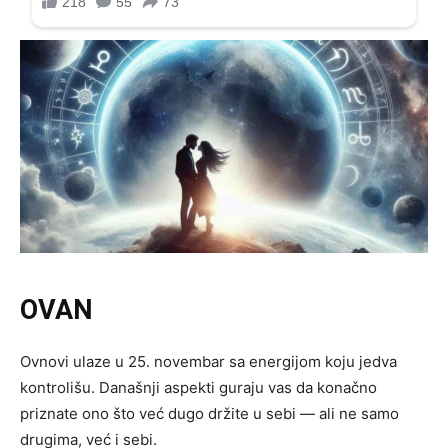
OVAN
Ovnovi ulaze u 25. novembar sa energijom koju jedva
kontrolišu. Današnji aspekti guraju vas da konačno
priznate ono što već dugo držite u sebi — ali ne samo
drugima, već i sebi.