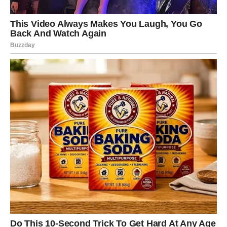
videlo radi u vašu korist.
Ovo je dan kada se neko konačno izvinjava, priznaje,
vraća ili objašnjava svoje greške.
Ako ste u vezi, partner može imati važnu ispovest koja
menja dinamiku.
Slobodni Lavovi imaju susret ili poruku koja im vraća
osećaj vrednosti i sigurnosti.
Istina je jednostavna: neko vas istinski želi u svom životu.
Ljubavni preokret:
danas prestajete da sumnjate – sve
postaje jasno.
DEVICA
Device danas prolaze kroz čišćenje emocija.