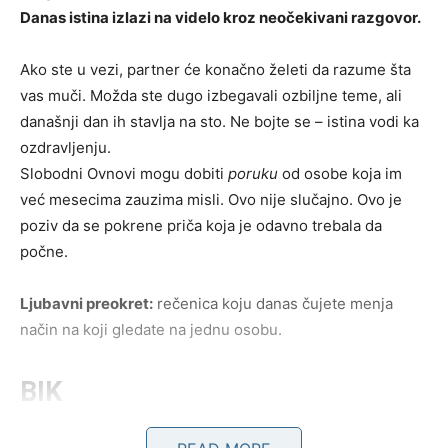
Danas istina izlazi na videlo kroz neočekivani razgovor.
Ako ste u vezi, partner će konačno želeti da razume šta
vas muči. Možda ste dugo izbegavali ozbiljne teme, ali
današnji dan ih stavlja na sto. Ne bojte se – istina vodi ka
ozdravljenju.
Slobodni Ovnovi mogu dobiti
poruku
od osobe koja im
već mesecima zauzima misli. Ovo nije slučajno. Ovo je
poziv da se pokrene priča koja je odavno trebala da
počne.
Ljubavni preokret:
rečenica koju danas čujete menja
način na koji gledate na jednu osobu.
BIK
Kod Bikova izlaze na videlo emocije koje su dugo bile