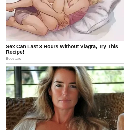
novembru.
Sve ono što je bilo komplikovano, zamršeno, nejasno –
danas se razrešava.
Ako ste u vezi, partner vam otkriva nešto što može
promeniti način na koji vidite budućnost.
Slobodni Blizanci mogu biti iznenađeni nečijim
priznanjem, ali to iznenađenje će biti prijatno.
Možda ste mislili da nekoga ne zanimate – danas shvatate
da ste bili potpuno u krivu.
Ljubavni preokret:
danas završavate jedan emotivni
ciklus – i počinje novi, mnogo iskreniji.
RAK