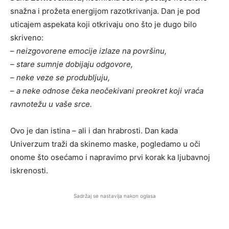
snažna i prožeta energijom razotkrivanja. Dan je pod
uticajem aspekata koji otkrivaju ono što je dugo bilo
skriveno:
–
neizgovorene emocije izlaze na površinu,
–
stare sumnje dobijaju odgovore,
–
neke veze se produbljuju,
–
a neke odnose čeka neočekivani preokret koji vraća
ravnotežu u vaše srce.
Ovo je dan istina – ali i dan hrabrosti. Dan kada
Univerzum traži da skinemo maske, pogledamo u oči
onome što osećamo i napravimo prvi korak ka ljubavnoj
iskrenosti.
Sadržaj se nastavlja nakon oglasa