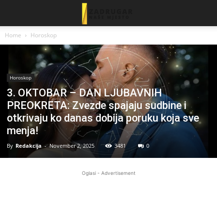
Home
Horoskop
Horoskop
3. OKTOBAR – DAN LJUBAVNIH
PREOKRETA: Zvezde spajaju sudbine i
otkrivaju ko danas dobija poruku koja sve
menja!
By
Redakcija
-
November 2, 2025
3481
0
Oglasi - Advertisement