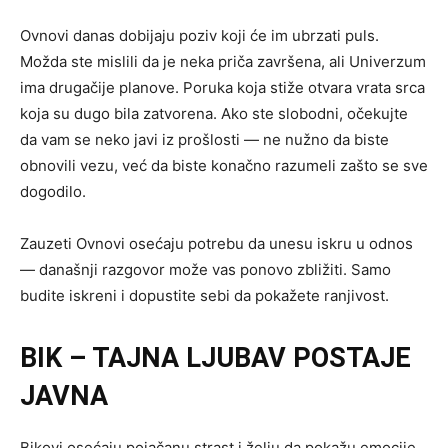
Ovnovi danas dobijaju poziv koji će im ubrzati puls.
Možda ste mislili da je neka priča završena, ali Univerzum
ima drugačije planove. Poruka koja stiže otvara vrata srca
koja su dugo bila zatvorena. Ako ste slobodni, očekujte
da vam se neko javi iz prošlosti — ne nužno da biste
obnovili vezu, već da biste konačno razumeli zašto se sve
dogodilo.
Zauzeti Ovnovi osećaju potrebu da unesu iskru u odnos
— današnji razgovor može vas ponovo zbližiti. Samo
budite iskreni i dopustite sebi da pokažete ranjivost.
BIK – TAJNA LJUBAV POSTAJE
JAVNA
Bikovi osećaju pojačanu strast i želju da pokažu emocije