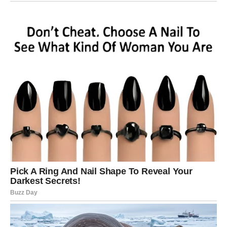
Jarčevi, danas vam Univerzum šalje dokaz da emocije ne
poznaju granice. Poruka koju dobijate ili šaljete ima
težinu i smisao. Možda je to prilika za pomirenje, možda
novi početak — ali svakako nešto što ste dugo čekali.
Zvezde vam savetuju da verujete u čuda. Ljubav vas
danas može pronaći čak i u naizgled običnom danu.
VODOLIJA – IZMEĐU DVE
LJUBAVI
Vodolije danas osećaju unutrašnju dilemu. Srce i razum
vode borbu, a poruka koja stiže može vas naterati da se
zapitate gde zaista pripadate.