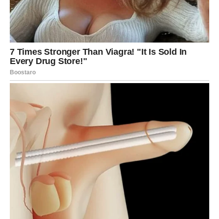
VAGA – LJUBAV VAS PONOVO
PRONALAZI
Vaš dan, drage Vage! Energija Venere je u punom sjaju i vi
ste njen ljubimac. Ljubav vas pronalazi gde god da
krenete. Ako ste u vezi, danas osećate duboku
povezanost i romantiku. Ako ste slobodni, postoji velika
šansa da se neko javi ili pojavi iznenada.