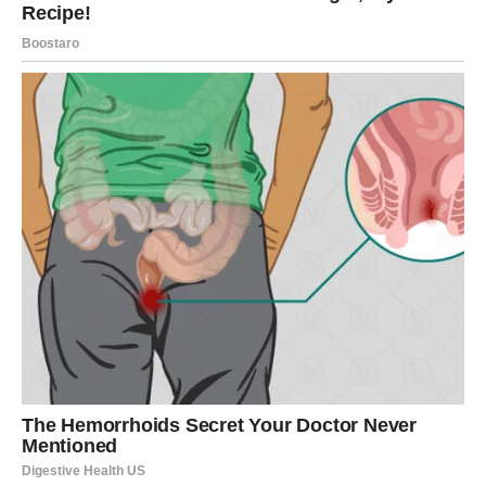
iskrenost će vas zbližiti više nego ikada.
STRELAC – LJUBAV NA
DALJINU DOBIJA ŠANSU
Za Strelčeve, dan donosi ljubavne kontakte na daljinu.
Ako ste u vezi na distanci, stiže znak da je vredno boriti
se. Ako ste slobodni, neko iz drugog grada ili zemlje
može se javiti i započeti nešto čarobno.
Sudbina vas danas testira kroz emocije, ali i nagrađuje
iskrenošću. Ne potiskujte osećanja — pošaljite tu poruku,
možda upravo to menja sve.
JARAC – LJUBAV SE VRAĆA NA
VELIKA VRATA