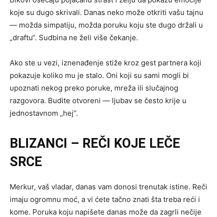
koje su dugo skrivali. Danas neko može otkriti vašu tajnu
— možda simpatiju, možda poruku koju ste dugo držali u
„draftu“. Sudbina ne želi više čekanje.
Ako ste u vezi, iznenađenje stiže kroz gest partnera koji
pokazuje koliko mu je stalo. Oni koji su sami mogli bi
upoznati nekog preko poruke, mreža ili slučajnog
razgovora. Budite otvoreni — ljubav se često krije u
jednostavnom „hej“.
BLIZANCI – REČI KOJE LEČE
SRCE
Merkur, vaš vladar, danas vam donosi trenutak istine. Reči
imaju ogromnu moć, a vi ćete tačno znati šta treba reći i
kome. Poruka koju napišete danas može da zagrli nečije