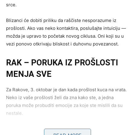
srce.
Blizanci će dobiti priliku da raščiste nesporazume iz
prošlosti. Ako vas neko kontaktira, poslušajte intuiciju —
možda je upravo to početak novog ciklusa. Oni koji su u
vezi ponovo otkrivaju bliskost i duhovnu povezanost.
RAK – PORUKA IZ PROŠLOSTI
MENJA SVE
Za Rakove, 3. oktobar je dan kada prošlost kuca na vrata.
Neko iz vaše prošlosti želi da zna kako ste, a jedna
poruka može probuditi emocije za koje ste mislili da su
nestale.
Zvezde vam savetuju da slušate srce, ali i da ostanete na