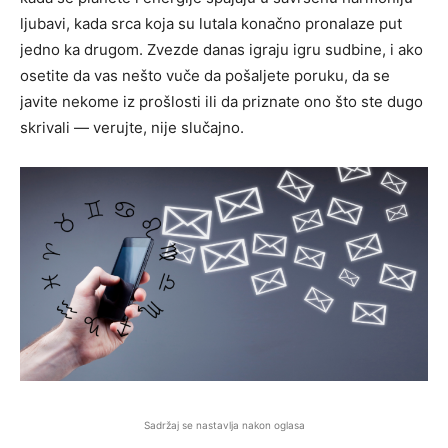
ljubavi, kada srca koja su lutala konačno pronalaze put
jedno ka drugom. Zvezde danas igraju igru sudbine, i ako
osetite da vas nešto vuče da pošaljete poruku, da se
javite nekome iz prošlosti ili da priznate ono što ste dugo
skrivali — verujte, nije slučajno.
Sadržaj se nastavlja nakon oglasa