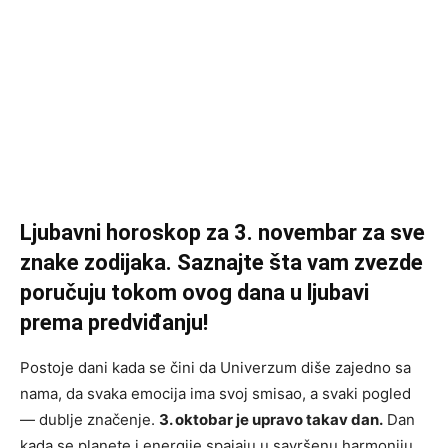
Ljubavni horoskop za 3. novembar za sve
znake zodijaka. Saznajte šta vam zvezde
poručuju tokom ovog dana u ljubavi
prema predviđanju!
Postoje dani kada se čini da Univerzum diše zajedno sa
nama, da svaka emocija ima svoj smisao, a svaki pogled
— dublje značenje.
3. oktobar je upravo takav dan.
Dan
kada se planete i energije spajaju u savršenu harmoniju