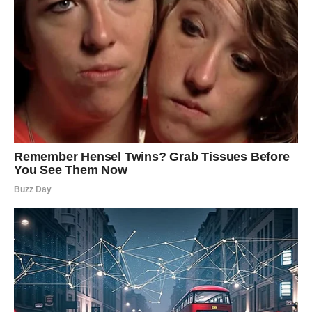
ČEKALA PRAVI TRENUTAK
Ribe danas osećaju magiju u vazduhu. Emocije su
pojačane, intuicija jaka, a srce otvoreno. Poruka ili poziv
koji stiže može označiti početak nove faze ljubavi — bilo
da se radi o osobi iz prošlosti ili potpuno novom
poznanstvu.
Zvezde poručuju: ne bežite od onoga što osećate. Ovaj
dan donosi isceljenje, pomirenje i iskru koja može postati
plamen.