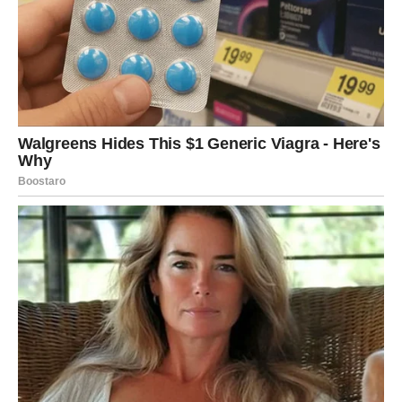
i započeti romansu koja će vas potpuno oboriti s nogu.
DEVICA – ISTINA KOJU NISTE
OČEKIVALI
Device danas dobijaju poruku koja ih može iznenaditi.
Možda neko priznaje osećanja koja niste ni mislili, ili se
javlja osoba s kojom ste davno izgubili kontakt.
Venera vam donosi priliku da razumete šta zaista želite u
ljubavi.
Ako ste u vezi, iskren razgovor može doneti mir i
novu bliskost. Slobodne Device bi mogle shvatiti da su
spremne da otvore srce — i da neko već čeka da ih čuje.