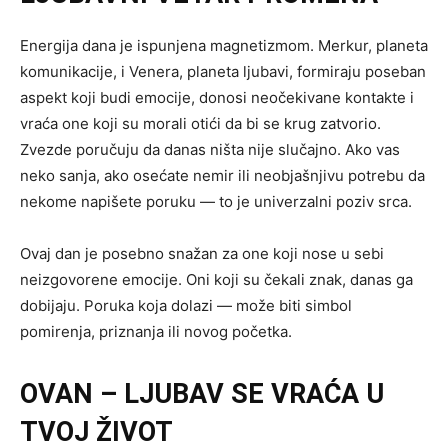
Energija dana je ispunjena magnetizmom. Merkur, planeta
komunikacije, i Venera, planeta ljubavi, formiraju poseban
aspekt koji budi emocije, donosi neočekivane kontakte i
vraća one koji su morali otići da bi se krug zatvorio.
Zvezde poručuju da danas ništa nije slučajno. Ako vas
neko sanja, ako osećate nemir ili neobjašnjivu potrebu da
nekome napišete poruku — to je univerzalni poziv srca.
Ovaj dan je posebno snažan za one koji nose u sebi
neizgovorene emocije. Oni koji su čekali znak, danas ga
dobijaju. Poruka koja dolazi — može biti simbol
pomirenja, priznanja ili novog početka.
OVAN – LJUBAV SE VRAĆA U
TVOJ ŽIVOT