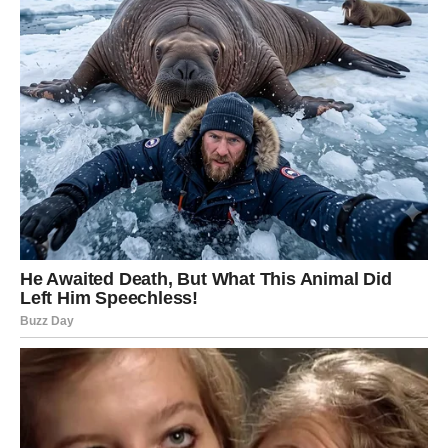
Zvezde vas podsećaju: prava ljubav ne stvara nemir, već
mir. Slušajte svoj unutrašnji glas i ne žurite s odlukama.
Ako ste slobodni, moguće je novo poznanstvo koje
počinje vrlo spontano i neobavezno — ali vas ubrzo obori
s nogu.
RIBE – LJUBAV KOJA JE