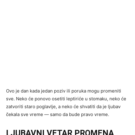
Ovo je dan kada jedan poziv ili poruka mogu promeniti
sve. Neko će ponovo osetiti leptiriće u stomaku, neko će
zatvoriti staro poglavlje, a neko će shvatiti da je ljubav
čekala sve vreme — samo da bude pravo vreme.
LJUBAVNI VETAR PROMENA