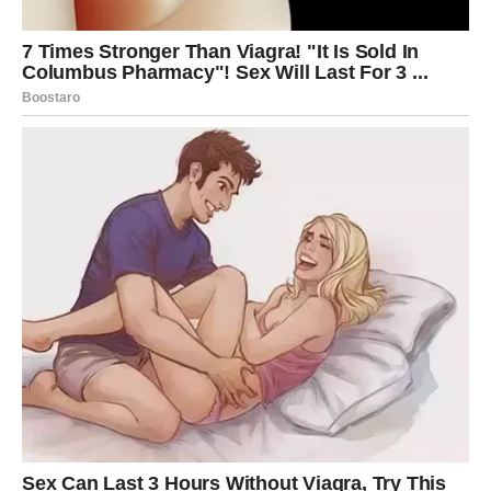
Poruka koja stiže ima snažnu emociju — možda vas neko
voli u tišini već dugo, a danas skuplja hrabrost da to kaže.
Zvezde vas savetuju da ne analizirate previše. Samo
osetite.
ŠKORPIJA – NEMOGUĆA
LJUBAV POSTAJE MOGUĆA
Škorpije danas ulaze u vrtlog emocija. Strasti, privlačnost
i sudbinski susreti su na vrhuncu. Ako vas nešto vuče ka
osobi s kojom niste mogli da budete — danas se sve
može promeniti.
Jedna poruka, iskren razgovor, ili slučajan susret može
potpuno preokrenuti situaciju.
Zvezde vam daju snagu da
kažete ono što osećate bez straha.
Ako ste zauzeti,