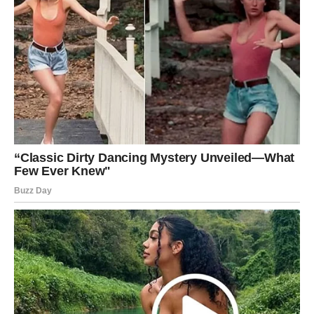
U vezi – planovi i optimizam.
Slobodni Strelčevi mogu upoznati osobu koja deli njihove
snove.
Čudo dana:
vera u budućnost.
Jarac – Srce se otvara tamo
gde ste mislili da je zatvoreno
Jarčevi danas dobijaju emotivni dokaz da
ljubav ipak
postoji za njih
.
U vezi – stabilnost i sigurnost.
Slobodni Jarčevi mogu doživeti
neočekivanu bliskost sa
osobom iz poslovnog ili svakodnevnog okruženja
.