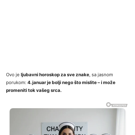
Ovo je
ljubavni horoskop za sve znake
, sa jasnom
porukom:
4. januar je bolji nego što mislite – i može
promeniti tok vašeg srca.