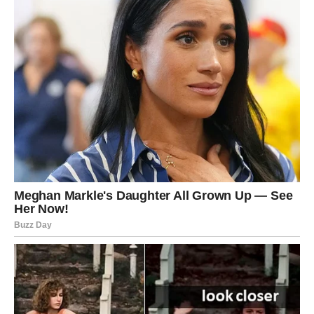
Strelac – Ljubav vas podseća
da verujete
Strelčevi danas osećaju nadu. Ljubav dolazi kao
podsetnik da
nije sve izgubljeno
.