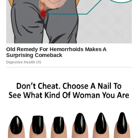
Čudo dana:
osećaj da ste na pravom mestu – emotivno
i duhovno.
Blizanci – Poruka koja menja
tok dana
Blizanci, danas je dan komunikacije – ali one
koja dolazi
iz srca, ne iz glave
. Moguća je poruka, poziv ili priznanje
koje će vas zateći nespremne.
Ako ste u vezi, danas se rešava nešto što je dugo stajalo
između vas i partnera. Istina izlazi na površinu, ali bez
drame – sa olakšanjem.
Ako ste slobodni,
jedan razgovor može probuditi
emocije za koje ste mislili da su nestale
.