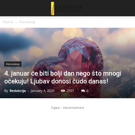
Home
Horoskop
Horoskop
4. januar će biti bolji dan nego što mnogi
očekuju! Ljubav donosi čudo danas!
By
Redakcija
-
January 4, 2026
2557
0
Oglasi - Advertisement