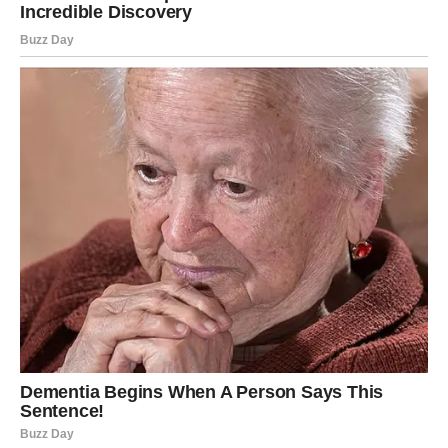
osećanjima. Vi ste navikli da analizirate, ali
danas srce
preuzima vođstvo
.
U vezi – razgovor donosi razumevanje i planove za
budućnost.
Slobodne Device mogu osetiti
emocionalni klik sa
osobom koja im je do sada bila „samo prijatelj“
.
Čudo dana:
jasnoća u srcu.
Vaga – Ravnoteža se vraća
kroz ljubav
Vage danas osećaju unutrašnji mir. Ljubav dolazi tiho, ali
sigurno.
U vezi – harmonija i nežnost.