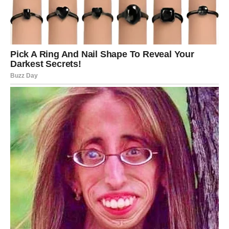
Čudo dana:
reči koje leče i povezuju.
Rak – Ljubav vas nežno
pronalazi
Rakovi su danas pod snažnim uticajem emocija, ali
pozitivnih i isceljujućih
. Ovo je dan kada se osećate
viđeno, prihvaćeno i voljeno.
U vezi – partner pokazuje brigu, razumevanje i toplinu.
Idealno vreme za zajedničke planove.
Slobodni Rakovi mogu osetiti
duboku povezanost sa
osobom koja ih razume bez mnogo objašnjavanja
.
Čudo dana:
osećaj pripadnosti koji ste dugo tražili.