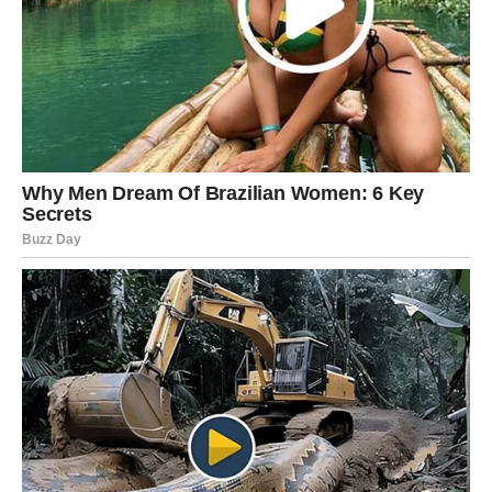
Čudo dana:
spoznaja da ne morate sve sami.
Vodolija – Neočekivana
emocija menja planove
Vodolije danas mogu biti iznenađene sopstvenim
reakcijama. Ljubav vas zatiče nespremne.
U vezi – partner pokazuje dubinu koju niste očekivali.
Slobodne Vodolije mogu osetiti
trenutnu povezanost sa
nekim potpuno drugačijim
.
Čudo dana:
emocija koja ruši barijere.
Ribe – Ljubav kao tiho čudo