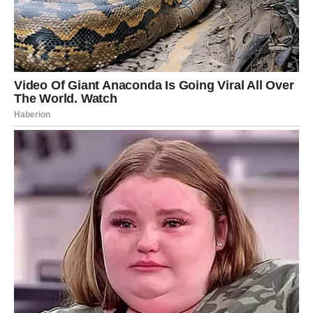
Ribe, 4. januar je vaš dan. Emocije su jake, ali nežne.
U vezi – romantika i razumevanje.
Slobodne Ribe mogu doživeti
susret koji deluje kao san,
ali ima realan potencijal
.
Čudo dana:
osećaj da je ljubav blizu – i stvarna.