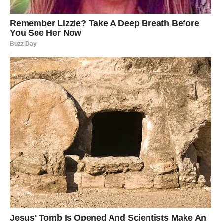
Lav – Ljubav vam vraća sjaj
Lavovi, 4. januar vam vraća osmeh. Posle perioda sumnje
u sebe i u tuđa osećanja, danas
ponovo verujete u ljubav
.
U vezi – strasti se bude, a partner pokazuje divljenje.
Slobodni Lavovi privlače pažnju bez truda –
neko vas
posmatra već duže vreme
.
Čudo dana:
shvatanje da ste voljeni baš zbog onoga
što jeste.
Devica – Emocije koje su tiho
rasle izlaze na videlo
Device danas mogu biti iznenađene sopstvenim