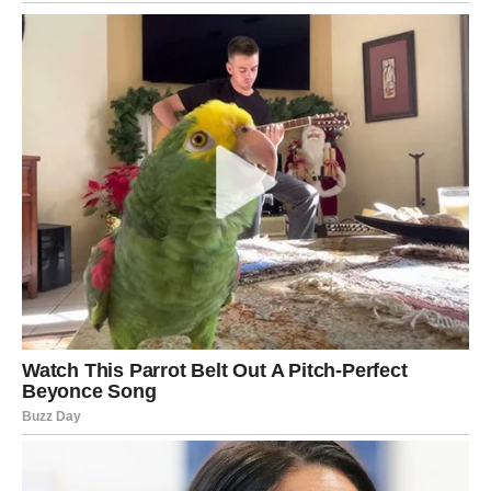
Slobodne Vage mogu doživeti
susret koji deluje
sudbinski
.
Čudo dana:
osećaj da niste sami u onome što osećate.
Škorpija – Emocionalni
preokret koji leči
Škorpije danas mogu doživeti
veliki emotivni preokret
.
Ono što je bolelo – počinje da zaceljuje.
U vezi – iskren razgovor briše stare rane.
Slobodne Škorpije mogu dobiti
poruku iz prošlosti koja
donosi novu perspektivu
.
Čudo dana:
oproštaj – sebi ili drugome.