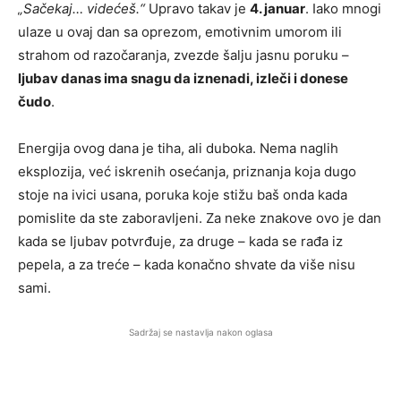
„Sačekaj… videćeš.“
Upravo takav je
4. januar
. Iako mnogi
ulaze u ovaj dan sa oprezom, emotivnim umorom ili
strahom od razočaranja, zvezde šalju jasnu poruku –
ljubav danas ima snagu da iznenadi, izleči i donese
čudo
.
Energija ovog dana je tiha, ali duboka. Nema naglih
eksplozija, već iskrenih osećanja, priznanja koja dugo
stoje na ivici usana, poruka koje stižu baš onda kada
pomislite da ste zaboravljeni. Za neke znakove ovo je dan
kada se ljubav potvrđuje, za druge – kada se rađa iz
pepela, a za treće – kada konačno shvate da više nisu
sami.
Sadržaj se nastavlja nakon oglasa