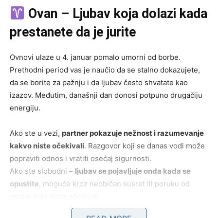
Ovan – Ljubav koja dolazi kada
prestanete da je jurite
Ovnovi ulaze u 4. januar pomalo umorni od borbe.
Prethodni period vas je naučio da se stalno dokazujete,
da se borite za pažnju i da ljubav često shvatate kao
izazov. Međutim, današnji dan donosi potpuno drugačiju
energiju.
Ako ste u vezi,
partner pokazuje nežnost i razumevanje
kakvo niste očekivali
. Razgovor koji se danas vodi može
popraviti odnos i vratiti osećaj sigurnosti.
Ako ste slobodni –
ljubav se pojavljuje onda kada se
opustite
, moguće kroz neobičan susret ili poruku od
osobe koju niste očekivali.