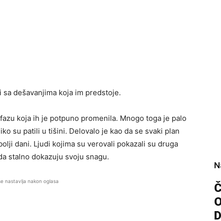
 sa dešavanjima koja im predstoje.
fazu koja ih je potpuno promenila. Mnogo toga je palo
iko su patili u tišini. Delovalo je kao da se svaki plan
olji dani. Ljudi kojima su verovali pokazali su druga
o da stalno dokazuju svoju snagu.
N
se nastavlja nakon oglasa
Č
D