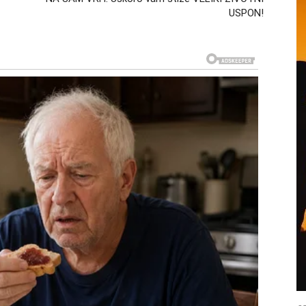
USPON!
a. Upravo suprotno — doneće osećaj da se konačno
nogi Bikovi će tada shvatiti da ništa kroz šta su prošli
kojem dolazi veliki preokret. Sve ono što su izgubili
ačin.
e dugo nisu osećali
ovo počinje da veruje
period. Mnogi su davali mnogo više nego što su dobijali
jedini pripadnici ovog znaka potpuno su izgubili veru u