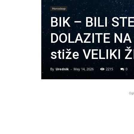
Horoskop
BIK – BILI S
DOLAZITE NA
stiže VELIKI
By
Urednik
-
May 14, 2026
2215
0
Ogl