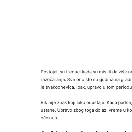
Postojali su trenuci kada su mislili da više
razočaranja. Sve ono što su godinama gradil
je svakodnevica. Ipak, upravo u tom periodu
Bik nije znak koji lako odustaje. Kada padne,
ustane. Upravo zbog toga dolazi vreme u k
očekuju.