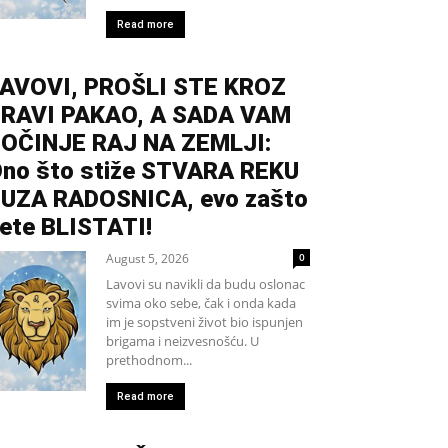
Read more
AVOVI, PROŠLI STE KROZ
RAVI PAKAO, A SADA VAM
OČINJE RAJ NA ZEMLJI:
no što stiže STVARA REKU
UZA RADOSNICA, evo zašto
ete BLISTATI!
August 5, 2026
0
Lavovi su navikli da budu oslonac
svima oko sebe, čak i onda kada
im je sopstveni život bio ispunjen
brigama i neizvesnošću. U
prethodnom...
Read more