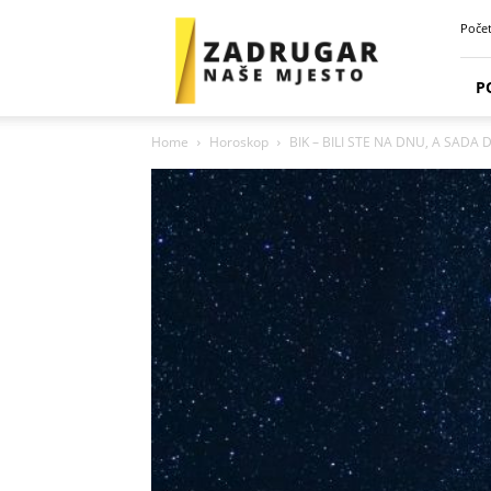
Zadrugar
Poče
Spot
P
Home
Horoskop
BIK – BILI STE NA DNU, A SADA 