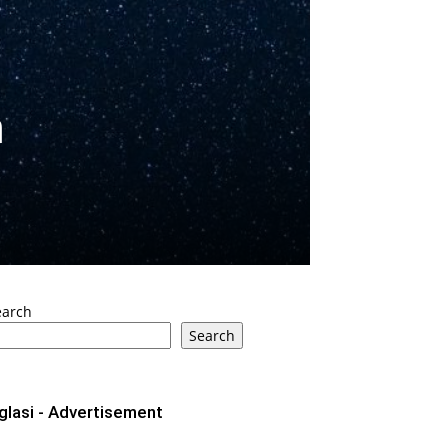
m
earch
Search
glasi - Advertisement