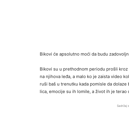
Bikovi će apsolutno moći da budu zadovoljni
Bikovi su u prethodnom periodu prošli kroz 
na njihova leđa, a malo ko je zaista video kol
ruši baš u trenutku kada pomisle da dolaze b
lica, emocije su ih lomile, a život ih je tera
Sadržaj 