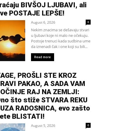
raćaju BIVŠOJ LJUBAVI, ali
ve POSTAJE LEPŠE!
August 6, 2026
0
Nekim znacima se dešavaju stvari
u ljubavi koje ni malo ne očekuju.
Postoje trenuci kada sudbina ume
da iznenadi čak i one koji su bili...
Read more
AGE, PROŠLI STE KROZ
RAVI PAKAO, A SADA VAM
OČINJE RAJ NA ZEMLJI:
no što stiže STVARA REKU
UZA RADOSNICA, evo zašto
ete BLISTATI!
August 5, 2026
0