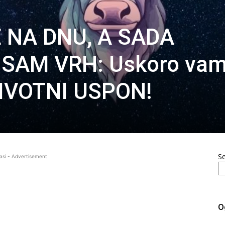
TE NA DNU, A SADA
 SAM VRH: Uskoro va
 ŽIVOTNI USPON!
S
asi - Advertisement
O