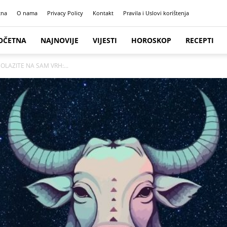
tna
O nama
Privacy Policy
Kontakt
Pravila i Uslovi korištenja
OČETNA
NAJNOVIJE
VIJESTI
HOROSKOP
RECEPTI
DOLAZITE NA SAM VRH:...