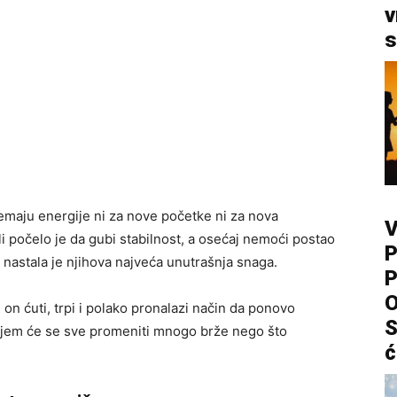
v
s
 nemaju energije ni za nove početke ni za nova
V
i počelo je da gubi stabilnost, a osećaj nemoći postao
P
 nastala je njihova najveća unutrašnja snaga.
P
O
 on ćuti, trpi i polako pronalazi način da ponovo
S
ojem će se sve promeniti mnogo brže nego što
ć