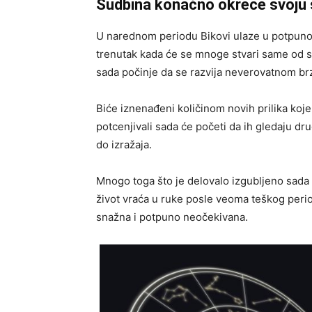
Sudbina konačno okreće svoju 
U narednom periodu Bikovi ulaze u potpuno 
trenutak kada će se mnoge stvari same od s
sada počinje da se razvija neverovatnom br
Biće iznenađeni količinom novih prilika koje ć
potcenjivali sada će početi da ih gledaju dru
do izražaja.
Mnogo toga što je delovalo izgubljeno sada 
život vraća u ruke posle veoma teškog peri
snažna i potpuno neočekivana.