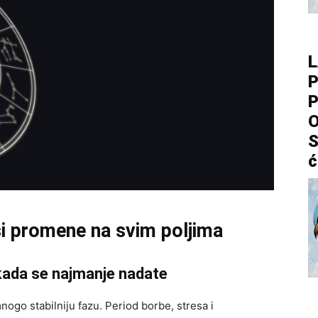
L
P
P
O
S
ć
si promene na svim poljima
kada se najmanje nadate
nogo stabilniju fazu. Period borbe, stresa i