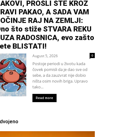
AKOVI, PROŠLI STE KROZ
RAVI PAKAO, A SADA VAM
OČINJE RAJ NA ZEMLJI:
no što stiže STVARA REKU
UZA RADOSNICA, evo zašto
ete BLISTATI!
August 5, 2026
0
Postoje periodi u životu kada
čovek pomisli da je dao sve od
sebe, a da zauzvrat nije dobio
ništa osim novih briga. Upravo
tako...
Read more
zdvojeno