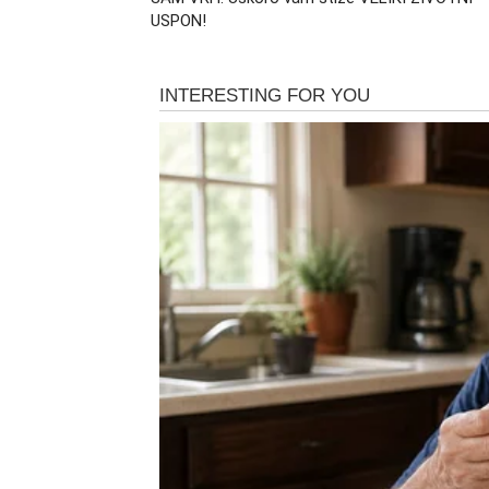
USPON!
Ova promena neće biti mala niti beznačajn
otvaraju vrata koja su dugo bila zatvorena. M
nije bilo slučajno.
Sudbina ih je dugo pripremala za trenutak u 
počinje da se nadoknađuje na neočekivan n
Ljubav donosi emocije koj
Srce koje je bilo povređeno pon
Bikovi su u ljubavi prošli kroz veoma težak 
zauzvrat. Razočaranja su ostavila trag, a po
emocije.