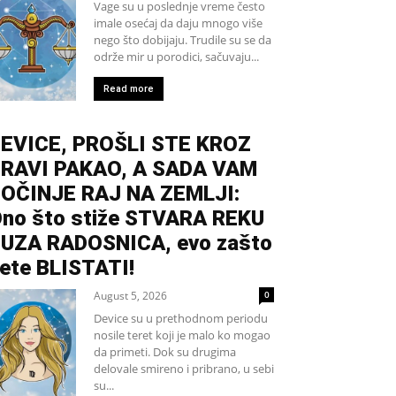
Vage su u poslednje vreme često
imale osećaj da daju mnogo više
nego što dobijaju. Trudile su se da
održe mir u porodici, sačuvaju...
Read more
EVICE, PROŠLI STE KROZ
RAVI PAKAO, A SADA VAM
OČINJE RAJ NA ZEMLJI:
no što stiže STVARA REKU
UZA RADOSNICA, evo zašto
ete BLISTATI!
August 5, 2026
0
Device su u prethodnom periodu
nosile teret koji je malo ko mogao
da primeti. Dok su drugima
delovale smireno i pribrano, u sebi
su...