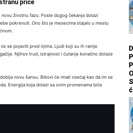
stranu priče
novu životnu fazu. Posle dugog čekanja dolazi
ebe pokrenuti. Ono što je mesecima stajalo u mestu
zinom.
e se pojaviti pred njima. Ljudi koji su ih ranije
D
gačije. Njihov trud, istrajnost i ćutanje konačno dolaze
P
P
O
dobija novu šansu. Bikovi će imati osećaj kao da im se
S
oda. Energija koja dolazi sa ovim promenama biće
ć