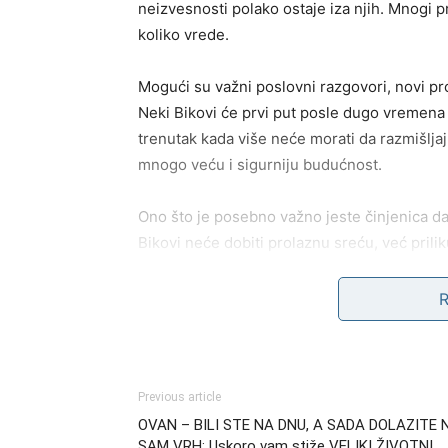
neizvesnosti polako ostaje iza njih. Mnogi 
koliko vrede.
Mogući su važni poslovni razgovori, novi proj
Neki Bikovi će prvi put posle dugo vremena o
trenutak kada više neće morati da razmišlja
mnogo veću i sigurniju budućnost.
Ono što je posebno važno jeste činjenica da
Bikovi neće dobiti prolaznu sreću, već prili
Ljudi iz njihovog okruženja primetiće ogrom
mnogo dominantnija nego ranije.
Jedna vest menja tok njihove s
Previous article
Veoma uskoro Bikovi bi mogli da dobiju vest
OVAN – BILI STE NA DNU, A SADA DOLAZITE 
sa poslom, novcem ili osobom iz prošlosti ko
SAM VRH: Uskoro vam stiže VELIKI ŽIVOTNI