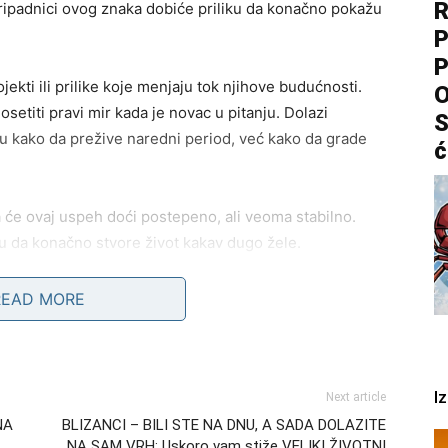
R
pripadnici ovog znaka dobiće priliku da konačno pokažu
P
P
ekti ili prilike koje menjaju tok njihove budućnosti.
O
setiti pravi mir kada je novac u pitanju. Dolazi
S
ju kako da prežive naredni period, već kako da grade
ć
 će ovaj uspeh doći postepeno, ali veoma stabilno.
ku da konačno stvore život kakav dugo žele.
nu promenu. Njihova energija postaće jača, sigurnija i
READ MORE
udbine
I
Next article
 koja će ih potpuno iznenaditi. To može biti povezano
NA
BLIZANCI – BILI STE NA DNU, A SADA DOLAZITE
ja ponovo ulazi u njihov život.
NA SAM VRH: Uskoro vam stiže VELIKI ŽIVOTNI