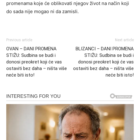
promenama koje će oblikovati njegov život na način koji
do sada nije mogao ni da zamisli.
Previous article
Next article
OVAN – DANI PROMENA
BLIZANCI – DANI PROMENA
STIŽU: Sudbina se budi i
STIŽU: Sudbina se budi i
donosi preokret koji će vas
donosi preokret koji će vas
ostaviti bez daha – ništa više
ostaviti bez daha – ništa više
neće biti isto!
neće biti isto!