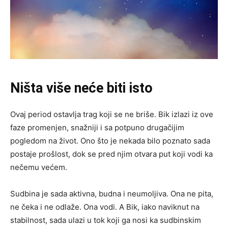
Ništa više neće biti isto
Ovaj period ostavlja trag koji se ne briše. Bik izlazi iz ove
faze promenjen, snažniji i sa potpuno drugačijim
pogledom na život. Ono što je nekada bilo poznato sada
postaje prošlost, dok se pred njim otvara put koji vodi ka
nečemu većem.
Sudbina je sada aktivna, budna i neumoljiva. Ona ne pita,
ne čeka i ne odlaže. Ona vodi. A Bik, iako naviknut na
stabilnost, sada ulazi u tok koji ga nosi ka sudbinskim