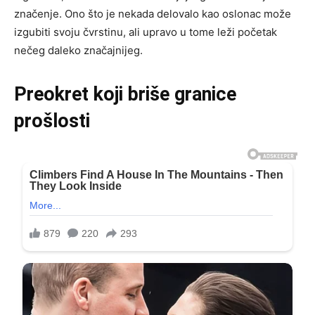
značenje. Ono što je nekada delovalo kao oslonac može
izgubiti svoju čvrstinu, ali upravo u tome leži početak
nečeg daleko značajnijeg.
Preokret koji briše granice
prošlosti