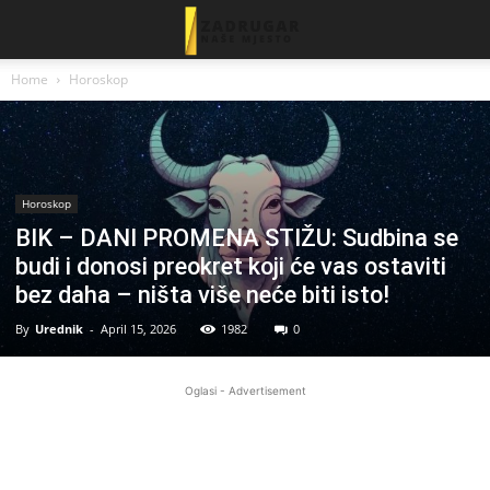
Home
Horoskop
Horoskop
BIK – DANI PROMENA STIŽU: Sudbina se
budi i donosi preokret koji će vas ostaviti
bez daha – ništa više neće biti isto!
By
Urednik
-
April 15, 2026
1982
0
Oglasi - Advertisement