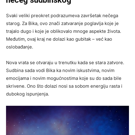
Svaki veliki preokret podrazumeva završetak nečega
starog. Za Bika, ovo znači zatvaranje poglavlja koje je
trajalo dugo i koje je oblikovalo mnoge aspekte života.
Međutim, ovaj kraj ne dolazi kao gubitak – već kao
oslobađanje.
Nova vrata se otvaraju u trenutku kada se stara zatvore.
Sudbina sada vodi Bika ka novim iskustvima, novim
emocijama i novim mogućnostima koje su do sada bile
skrivene. Ono što dolazi nosi sa sobom energiju rasta i
dubokog ispunjenja.