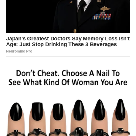
pomoć koja dolazi baš onda kada vam je najpotrebnija.
Ono što je najvažnije jeste da više nećete imati osećaj da
se stalno borite bez rezultata.
Novac vam neće doneti samo materijalnu sigurnost, već i
osećaj unutrašnjeg mira. Posle mnogo neprospavanih
noći, konačno dolazi vreme kada ćete moći da odahnete.
Suze radosnice obeležiće naredni
period
Postoje trenuci kada čovek više ne veruje da može biti
srećan kao nekada. Upravo takav osećaj pratilo je mnoge
Bikove tokom prethodnih godina. Međutim, sada dolaze
događaji koji će vam dokazati da sreća nikada nije zauvek
izgubljena.