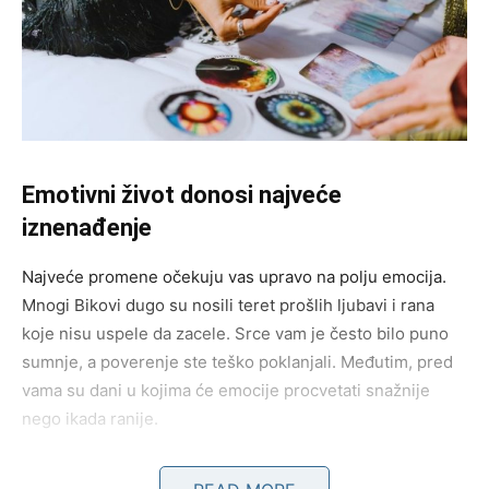
Emotivni život donosi najveće
iznenađenje
Najveće promene očekuju vas upravo na polju emocija.
Mnogi Bikovi dugo su nosili teret prošlih ljubavi i rana
koje nisu uspele da zacele. Srce vam je često bilo puno
sumnje, a poverenje ste teško poklanjali. Međutim, pred
vama su dani u kojima će emocije procvetati snažnije
nego ikada ranije.
Neko će konačno pokazati koliko mu značite. Reči koje