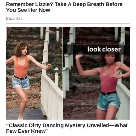
Jedna osoba igraće važnu ulogu u vašoj
sudbini
U narednom periodu posebno će se izdvojiti jedna osoba
koja će imati veliki uticaj na vaš život. Ta osoba može biti
neko iz prošlosti, ali i neko potpuno nov. Ono što je
sigurno jeste da će vam doneti osećaj sigurnosti, mira i
poverenja.
Uz tu osobu počećete ponovo da verujete u lepe dane.
Shvatićete da nisu svi ljudi isti i da još postoje oni koji
umeju iskreno da vole i poštuju ono što vi jeste.