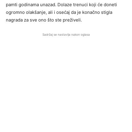
pamti godinama unazad. Dolaze trenuci koji će doneti
ogromno olakšanje, ali i osećaj da je konačno stigla
nagrada za sve ono što ste preživeli.
Sadržaj se nastavlja nakon oglasa