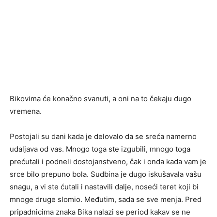
Bikovima će konačno svanuti, a oni na to čekaju dugo
vremena.
Postojali su dani kada je delovalo da se sreća namerno
udaljava od vas. Mnogo toga ste izgubili, mnogo toga
prećutali i podneli dostojanstveno, čak i onda kada vam je
srce bilo prepuno bola. Sudbina je dugo iskušavala vašu
snagu, a vi ste ćutali i nastavili dalje, noseći teret koji bi
mnoge druge slomio. Međutim, sada se sve menja. Pred
pripadnicima znaka Bika nalazi se period kakav se ne