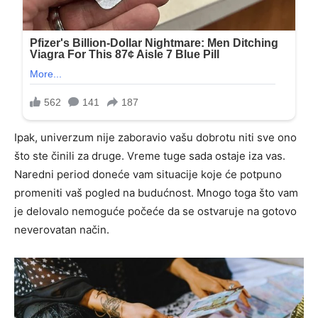
Ipak, univerzum nije zaboravio vašu dobrotu niti sve ono
što ste činili za druge. Vreme tuge sada ostaje iza vas.
Naredni period doneće vam situacije koje će potpuno
promeniti vaš pogled na budućnost. Mnogo toga što vam
je delovalo nemoguće počeće da se ostvaruje na gotovo
neverovatan način.