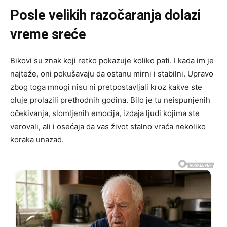
Posle velikih razočaranja dolazi
vreme sreće
Bikovi su znak koji retko pokazuje koliko pati. I kada im je
najteže, oni pokušavaju da ostanu mirni i stabilni. Upravo
zbog toga mnogi nisu ni pretpostavljali kroz kakve ste
oluje prolazili prethodnih godina. Bilo je tu neispunjenih
očekivanja, slomljenih emocija, izdaja ljudi kojima ste
verovali, ali i osećaja da vas život stalno vraća nekoliko
koraka unazad.