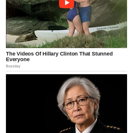
vam život vratiti ono što zaslužujete.
Pred vama su okolnosti koje će vas potpuno iznenaditi.
Jedna vest, jedan susret ili jedan neočekivan događaj
mogao bi promeniti tok vaše svakodnevice. Ono što je
posebno zanimljivo jeste činjenica da će mnogi Bikovi
imati osećaj kao da ih konačno prati srećna zvezda.
Finansijska situacija postaje mnogo bolja
Pored emocija, veliko olakšanje dolazi i kroz finansije.
Period nesigurnosti i stalnog razmišljanja o novcu polako
ostaje iza vas. Stižu mogućnosti koje će vam omogućiti
da se osećate sigurnije i stabilnije.
Mnogi pripadnici ovog znaka dobiće priliku koju nisu
očekivali. To može biti novi posao, povećanje prihoda ili