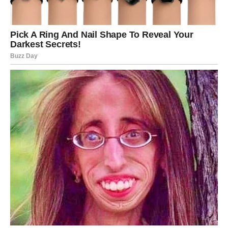
Biće trenutaka kada ćete zastati i shvatiti koliko se toga
promenilo. Neke želje koje ste skoro zaboravili počeće da
se ostvaruju. Neko će vam pružiti ljubav, podršku ili
priznanje koje ste dugo čekali. Upravo tada pojaviće se
suze – ali ovog puta to neće biti suze bola, već suze
ogromne sreće.