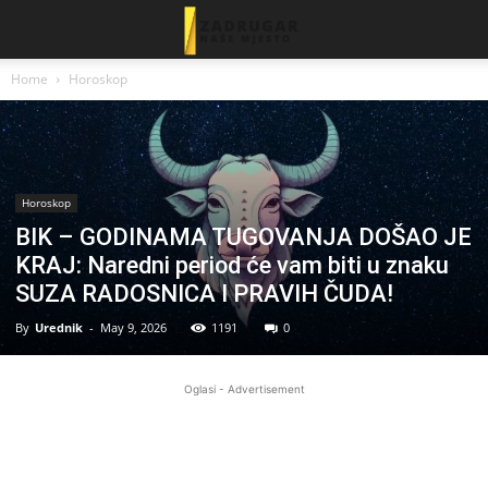
Home
Horoskop
Horoskop
BIK – GODINAMA TUGOVANJA DOŠAO JE
KRAJ: Naredni period će vam biti u znaku
SUZA RADOSNICA I PRAVIH ČUDA!
By
Urednik
-
May 9, 2026
1191
0
Oglasi - Advertisement