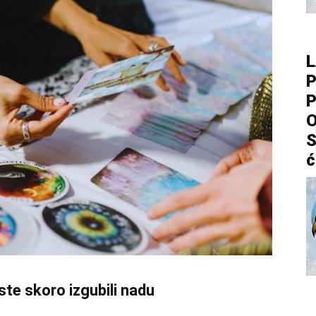
L
P
P
O
S
ć
ste skoro izgubili nadu