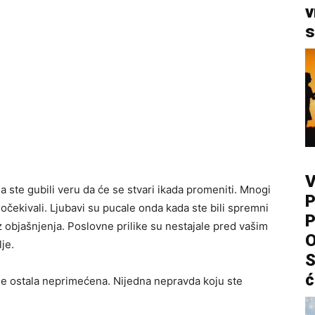
v
s
V
a ste gubili veru da će se stvari ikada promeniti. Mnogi
P
 očekivali. Ljubavi su pucale onda kada ste bili spremni
P
ez objašnjenja. Poslovne prilike su nestajale pred vašim
O
je.
S
ć
je ostala neprimećena. Nijedna nepravda koju ste