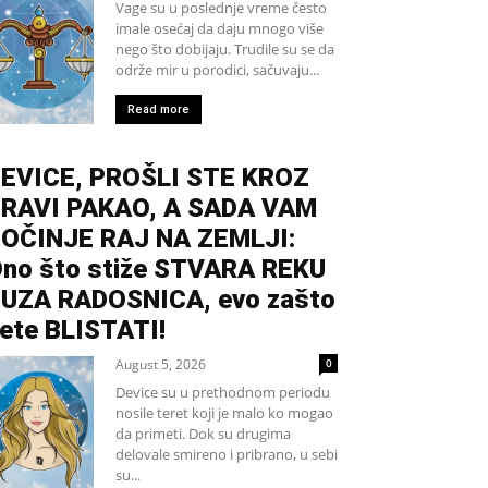
Vage su u poslednje vreme često
imale osećaj da daju mnogo više
nego što dobijaju. Trudile su se da
održe mir u porodici, sačuvaju...
Read more
EVICE, PROŠLI STE KROZ
RAVI PAKAO, A SADA VAM
OČINJE RAJ NA ZEMLJI:
no što stiže STVARA REKU
UZA RADOSNICA, evo zašto
ete BLISTATI!
August 5, 2026
0
Device su u prethodnom periodu
nosile teret koji je malo ko mogao
da primeti. Dok su drugima
delovale smireno i pribrano, u sebi
su...