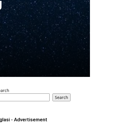
U
earch
Search
glasi - Advertisement