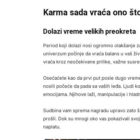
Karma sada vraća ono št
Dolazi vreme velikih preokreta
Period koji dolazi nosi ogromno olakšanje z
univerzum počinje da vraća balans u vaš živ
vraća kroz neočekivane prilike, važne susre
Osećaćete kao da prvi put posle dugo vreme
nosili počeće da pada sa vaših leđa. Ljudi k
emocijama. Njihove laži, manipulacije i hlad
Sudbina vam sprema nagradu upravo zato što
prošli. Dok su mnogi oko vas pokazivali svoje 
naplatu.