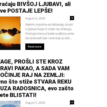
raćaju BIVŠOJ LJUBAVI, ali
ve POSTAJE LEPŠE!
August 6, 2026
0
Nekim znacima se dešavaju stvari
u ljubavi koje ni malo ne očekuju.
Postoje trenuci kada sudbina ume
da iznenadi čak i one koji su bili...
Read more
AGE, PROŠLI STE KROZ
RAVI PAKAO, A SADA VAM
OČINJE RAJ NA ZEMLJI:
no što stiže STVARA REKU
UZA RADOSNICA, evo zašto
ete BLISTATI!
August 5, 2026
0