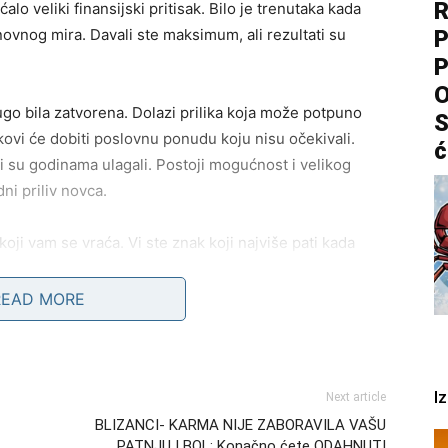
R
 veliki finansijski pritisak. Bilo je trenutaka kada
snovnog mira. Davali ste maksimum, ali rezultati su
P
P
O
go bila zatvorena. Dolazi prilika koja može potpuno
S
ikovi će dobiti poslovnu ponudu koju nisu očekivali.
ć
ji su godinama ulagali. Postoji mogućnost i velikog
ni priliv novca.
oji vam se vraća. Vi ste znak koji najviše pati kada
vaš život. Posle mnogo vremena, ponovo ćete imati
a.
READ MORE
zarastaju
I
Next article
 neće imati kontrolu nad vašim srcem
BLIZANCI- KARMA NIJE ZABORAVILA VAŠU
PATNJU I BOL: Konačno ćete ODAHNUTI