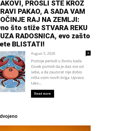
AKOVI, PROŠLI STE KROZ
RAVI PAKAO, A SADA VAM
OČINJE RAJ NA ZEMLJI:
no što stiže STVARA REKU
UZA RADOSNICA, evo zašto
ete BLISTATI!
August 5, 2026
0
Postoje periodi u životu kada
čovek pomisli da je dao sve od
sebe, a da zauzvrat nije dobio
ništa osim novih briga. Upravo
tako...
Read more
zdvojeno