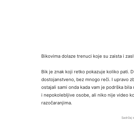
Bikovima dolaze trenuci koje su zaista i zaslu
Bik je znak koji retko pokazuje koliko pati. Do
dostojanstveno, bez mnogo reči. I upravo zb
ostajali sami onda kada vam je podrška bila 
i nepokolebljive osobe, ali niko nije video k
razočaranjima.
Sadržaj 