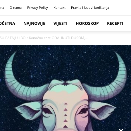
tna
O nama
Privacy Policy
Kontakt
Pravila i Uslovi korištenja
OČETNA
NAJNOVIJE
VIJESTI
HOROSKOP
RECEPTI
ŠU PATNJU I BOL: Konačno ćete ODAHNUTI DUŠOM,...