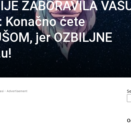
NIJE ZABORAVILA VAŠ
: Konačno ćete
ŠOM, jer OZBILJNE
u!
S
asi - Advertisement
O