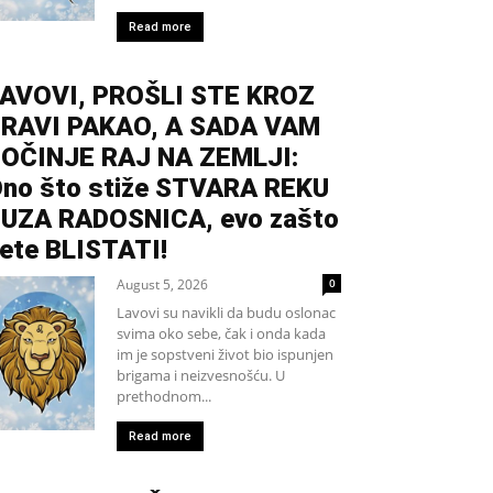
Read more
AVOVI, PROŠLI STE KROZ
RAVI PAKAO, A SADA VAM
OČINJE RAJ NA ZEMLJI:
no što stiže STVARA REKU
UZA RADOSNICA, evo zašto
ete BLISTATI!
August 5, 2026
0
Lavovi su navikli da budu oslonac
svima oko sebe, čak i onda kada
im je sopstveni život bio ispunjen
brigama i neizvesnošću. U
prethodnom...
Read more