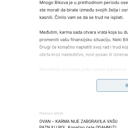
Mnogo Bikova je u prethodnom periodu osećalo
ste morali da birate između svojih želja i o
kasnili. Činilo vam se da se trud ne isplati.
Međutim, karma sada otvara vrata koja su du
promeniti vašu finansijsku situaciju. Neki B
Drugi će konačno naplatiti svoj rad i trud ko
obrta kroz nasledstvo, novi posao ili iznenad
Najvažnije od svega jeste osećaj sigurnosti k
nema stabilnost, a upravo to sada dolazi u 
osećaj da vam se tlo ne pomera pod nogam
Ljubavne rane počinju da 
Previous article
Osoba koja vas je slomila više
OVAN – KARMA NIJE ZABORAVILA VAŠU
PATNJU I BOL: Konačno ćete ODAHNUTI