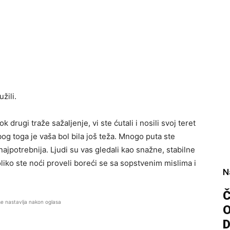
žili.
k drugi traže sažaljenje, vi ste ćutali i nosili svoj teret
og toga je vaša bol bila još teža. Mnogo puta ste
najpotrebnija. Ljudi su vas gledali kao snažne, stabilne
oliko ste noći proveli boreći se sa sopstvenim mislima i
N
Č
se nastavlja nakon oglasa
D