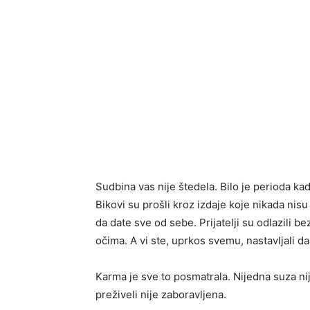
Sudbina vas nije štedela. Bilo je perioda kad
Bikovi su prošli kroz izdaje koje nikada nisu
da date sve od sebe. Prijatelji su odlazili b
očima. A vi ste, uprkos svemu, nastavljali dal
Karma je sve to posmatrala. Nijedna suza ni
preživeli nije zaboravljena.