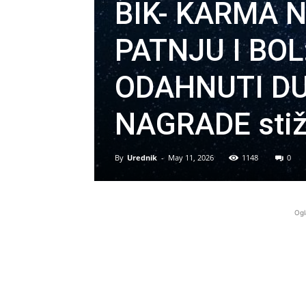
BIK- KARMA 
PATNJU I BOL
ODAHNUTI DU
NAGRADE stiž
By
Urednik
-
May 11, 2026
1148
0
Ogl