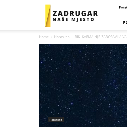
Zadrugar
Poče
Spot
P
Home
Horoskop
BIK- KARMA NIJE ZABORAVILA VA
Horoskop