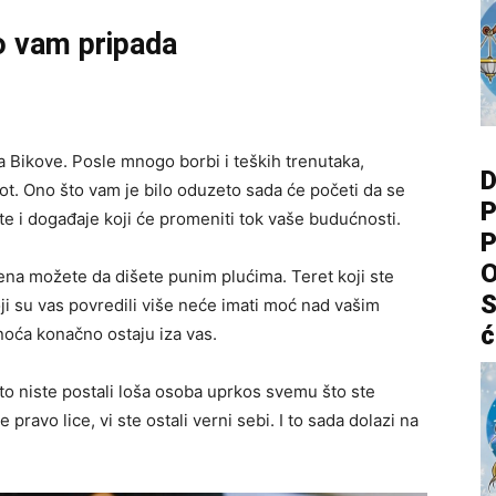
o vam pripada
a Bikove. Posle mnogo borbi i teških trenutaka,
D
ot. Ono što vam je bilo oduzeto sada će početi da se
P
te i događaje koji će promeniti tok vaše budućnosti.
P
O
na možete da dišete punim plućima. Teret koji ste
S
oji su vas povredili više neće imati moć nad vašim
ć
noća konačno ostaju iza vas.
 niste postali loša osoba uprkos svemu što ste
pravo lice, vi ste ostali verni sebi. I to sada dolazi na