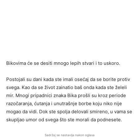
Bikovima će se desiti mnogo lepih stvari i to uskoro.
Postojali su dani kada ste imali osećaj da se borite protiv
svega. Kao da se život zainatio baš onda kada ste želeli
mir. Mnogi pripadnici znaka Bika prošli su kroz periode
razočaranja, ćutanja i unutrašnje borbe koju niko nije
mogao da vidi. Dok ste spolja delovali smireno, u vama se
skupljao umor od svega što ste morali da podnesete.
Sadržaj se nastavlja nakon oglasa