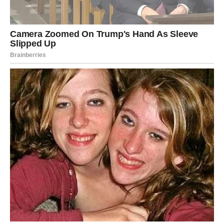
verovati u sreću
Veliki preokret menja vašu energiju
Bikovi ulaze u jedan od najvažnijih perioda u poslednje
vreme. Ovo je vreme kada više nećete gledati na život
kroz umor i razočaranje. Počećete da primećujete
znakove promene svuda oko sebe.
Male pobede postaće velike. Dobićete potvrdu da ništa
nije bilo uzaludno. I upravo tada shvatićete da je nebo sve
vreme pripremalo trenutak kada će vam poslati zaslužene
nagrade.