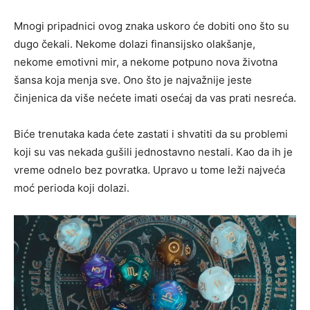
Mnogi pripadnici ovog znaka uskoro će dobiti ono što su
dugo čekali. Nekome dolazi finansijsko olakšanje,
nekome emotivni mir, a nekome potpuno nova životna
šansa koja menja sve. Ono što je najvažnije jeste
činjenica da više nećete imati osećaj da vas prati nesreća.
Biće trenutaka kada ćete zastati i shvatiti da su problemi
koji su vas nekada gušili jednostavno nestali. Kao da ih je
vreme odnelo bez povratka. Upravo u tome leži najveća
moć perioda koji dolazi.