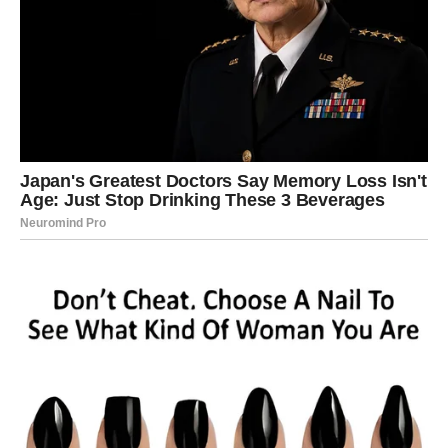
Neko će dobiti ponudu koju dugo čeka. Neko će rešiti
veliki problem koji ga je opterećivao mesecima. A neko
će jednostavno prvi put posle dugo vremena osetiti
sigurnost i stabilnost.
Najvažnije je to što više nećete imati osećaj da se
neprestano borite za opstanak. Energija obilja polako
ulazi u vaš život.
Sudbina vam vraća ono što ste izgubili
Postoje stvari za koje ste mislili da ih nikada nećete
povratiti. Možda veru u ljude. Možda unutrašnji mir.
Možda osećaj da ste voljeni i važni.
Ali univerzum sada vraća upravo ono što vam je bilo
oduzeto.