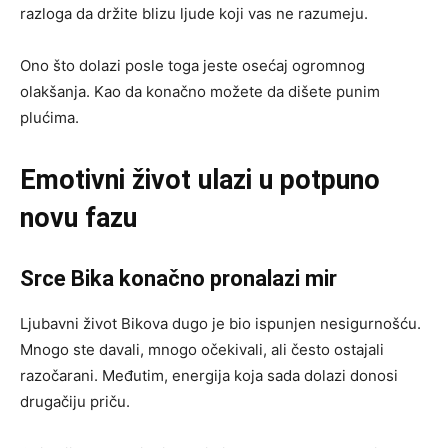
razloga da držite blizu ljude koji vas ne razumeju.
Ono što dolazi posle toga jeste osećaj ogromnog
olakšanja. Kao da konačno možete da dišete punim
plućima.
Emotivni život ulazi u potpuno
novu fazu
Srce Bika konačno pronalazi mir
Ljubavni život Bikova dugo je bio ispunjen nesigurnošću.
Mnogo ste davali, mnogo očekivali, ali često ostajali
razočarani. Međutim, energija koja sada dolazi donosi
drugačiju priču.