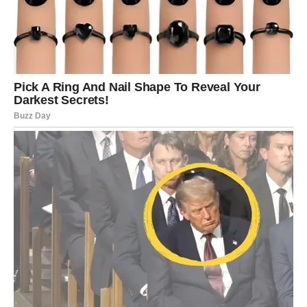
Sve ono ružno što vas je pratilo polako nestaje iz vaše
svakodnevice. Tuga slabi. Strahovi gube moć. Nemir
odlazi. A na njegovo mesto dolazi osećaj da vas život
konačno nagrađuje za sve kroz šta ste prošli.
Dolazi vreme kada ćete ponovo