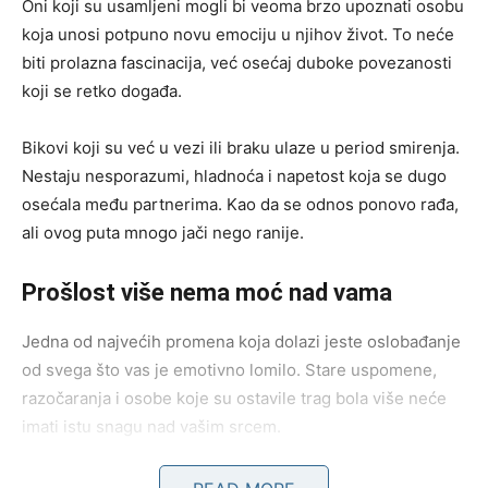
Oni koji su usamljeni mogli bi veoma brzo upoznati osobu
koja unosi potpuno novu emociju u njihov život. To neće
biti prolazna fascinacija, već osećaj duboke povezanosti
koji se retko događa.
Bikovi koji su već u vezi ili braku ulaze u period smirenja.
Nestaju nesporazumi, hladnoća i napetost koja se dugo
osećala među partnerima. Kao da se odnos ponovo rađa,
ali ovog puta mnogo jači nego ranije.
Prošlost više nema moć nad vama
Jedna od najvećih promena koja dolazi jeste oslobađanje
od svega što vas je emotivno lomilo. Stare uspomene,
razočaranja i osobe koje su ostavile trag bola više neće
imati istu snagu nad vašim srcem.
Shvatićete da ste predugo nosili teret koji nije bio vaš.