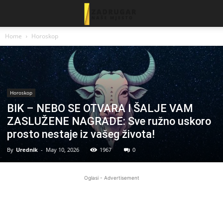
Home
Horoskop
Horoskop
BIK – NEBO SE OTVARA I ŠALJE VAM
ZASLUŽENE NAGRADE: Sve ružno uskoro
prosto nestaje iz vašeg života!
By
Urednik
-
May 10, 2026
1967
0
Oglasi - Advertisement