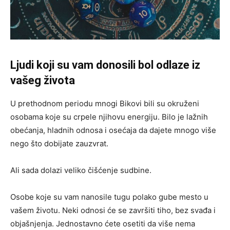
Ljudi koji su vam donosili bol odlaze iz
vašeg života
U prethodnom periodu mnogi Bikovi bili su okruženi
osobama koje su crpele njihovu energiju. Bilo je lažnih
obećanja, hladnih odnosa i osećaja da dajete mnogo više
nego što dobijate zauzvrat.
Ali sada dolazi veliko čišćenje sudbine.
Osobe koje su vam nanosile tugu polako gube mesto u
vašem životu. Neki odnosi će se završiti tiho, bez svađa i
objašnjenja. Jednostavno ćete osetiti da više nema