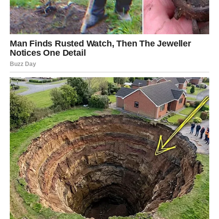
Ipak, karma nikada ne donosi samo nagrade.
Za neke Bikove dolazi vreme suočavanja sa posledicama
prošlih odluka. Nije reč o velikim tragedijama, već o
situacijama koje će ih naterati da se pogledaju u ogledalo
i priznaju sebi određene istine.
Neke tajne mogu biti otkrivene. Neke greške koje su
delovale zaboravljeno mogu ponovo postati važne.
Pojedini odnosi će prolaziti kroz ozbiljna iskušenja
upravo zbog stvari koje su ostale nerešene.
Ono što bude bolelo nije sam događaj, već spoznaja da se
određene posledice više ne mogu zaustaviti.
Mnogi Bikovi će tada shvatiti koliko je važno ono što su
nekada govorili, obećavali ili činili.