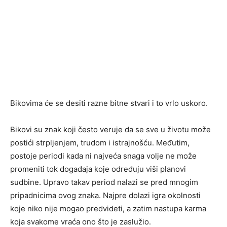
Bikovima će se desiti razne bitne stvari i to vrlo uskoro.
Bikovi su znak koji često veruje da se sve u životu može
postići strpljenjem, trudom i istrajnošću. Međutim,
postoje periodi kada ni najveća snaga volje ne može
promeniti tok događaja koje određuju viši planovi
sudbine. Upravo takav period nalazi se pred mnogim
pripadnicima ovog znaka. Najpre dolazi igra okolnosti
koje niko nije mogao predvideti, a zatim nastupa karma
koja svakome vraća ono što je zaslužio.