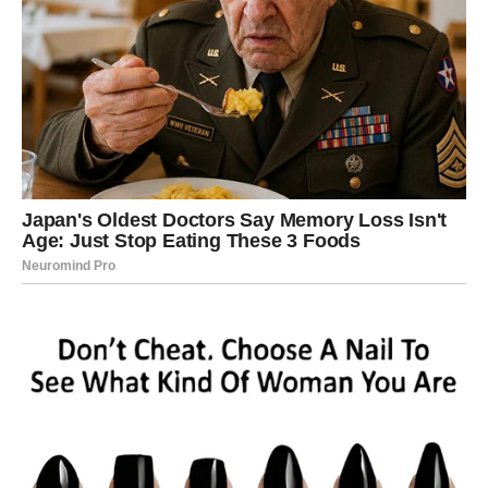
zahvalnost, sada može početi da se vraća na neočekivane
načine.
Neko će dobiti podršku od osobe kojoj je nekada
pomogao. Neko će ostvariti uspeh koji je godinama
strpljivo gradio. Postoje Bikovi kojima dolazi period
emotivnog zadovoljstva jer će konačno videti da su
određene žrtve imale smisla.
Karma često ne vraća stvari na isti način na koji su date.
Zato će mnoge nagrade dolaziti iz pravca iz kojeg ih
Bikovi najmanje očekuju.
Trenuci koji vraćaju veru u sreću
Postoje situacije koje čoveku pokažu da ništa nije bilo
uzalud. Upravo takve trenutke mogu doživeti mnogi
pripadnici ovog znaka.