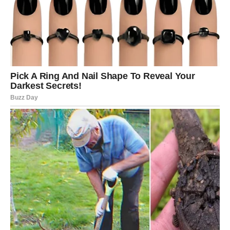
Biće razloga za ponos. Biće razloga za osmeh. Biće
razloga da se prisete svega kroz šta su prošli i da shvate
kako su određene borbe morale postojati da bi sada
stigle nagrade.
Neki Bikovi će doživeti ostvarenje želje koju nose u sebi
veoma dugo. Drugi će konačno dobiti potvrdu da su
voljeni i cenjeni mnogo više nego što misle.
Takvi događaji ostaviće snažan trag i učiniti da se
određeni period života pamti po lepim emocijama.
Ali karma donosi i kazne koje nije
moguće izbeći