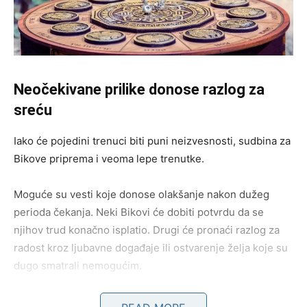
Neočekivane prilike donose razlog za
sreću
Iako će pojedini trenuci biti puni neizvesnosti, sudbina za
Bikove priprema i veoma lepe trenutke.
Moguće su vesti koje donose olakšanje nakon dužeg
perioda čekanja. Neki Bikovi će dobiti potvrdu da se
njihov trud konačno isplatio. Drugi će pronaći razlog za
radost kroz ljubavne događaje ili ostvarenje želja koje su
dugo smatrali nemogućim.
Posebno će biti zanimljive situacije koje će nastati