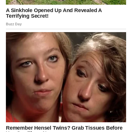
Gorke suze zbog ljudi od kojih ste
očekivali najviše
Najveće razočaranje neće dolaziti od neprijatelja.
Naprotiv, gorke suze mogu izazvati upravo osobe kojima
su Bikovi najviše verovali. Neko će pokazati svoje pravo
lice. Neko će doneti odluku koja će zaboleti više nego što
je iko mogao pretpostaviti.
Takvi trenuci biće veoma emotivni jer će se rušiti
određena očekivanja i iluzije. Međutim, upravo kroz takve
događaje karma će pokazati ko zaslužuje da ostane u
životu Bikova, a ko ne.
Iako će pojedine istine boleti, one će istovremeno