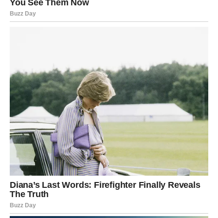
osloboditi prostor za nešto mnogo bolje u budućnosti.
Period velikih emocija i važnih
životnih lekcija
Pred Bikovima je vreme u kojem će se smenjivati sreća i
tuga, osmesi i suze, nagrade i kazne. Sudbina će prvo