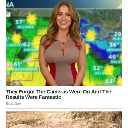
pokrenuti događaje koji menjaju tok života, a zatim će
karma početi da deli ono što je zasluženo.
Jedni trenuci doneće radost kakvu dugo nisu osetili.
Drugi će ih naterati da se suoče sa stvarima koje su
pokušavali da zaborave. Upravo zato ovaj period neće biti
običan.