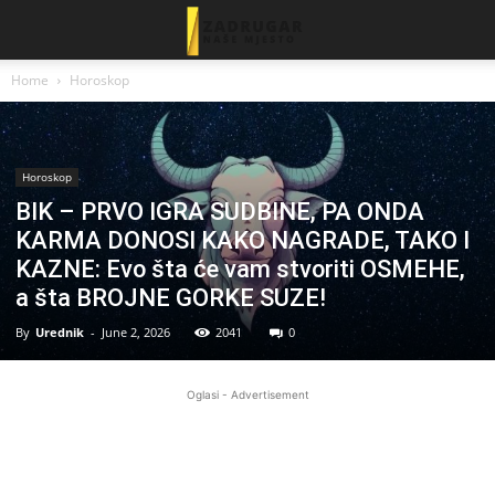
Home
Horoskop
Horoskop
BIK – PRVO IGRA SUDBINE, PA ONDA
KARMA DONOSI KAKO NAGRADE, TAKO I
KAZNE: Evo šta će vam stvoriti OSMEHE,
a šta BROJNE GORKE SUZE!
By
Urednik
-
June 2, 2026
2041
0
Oglasi - Advertisement