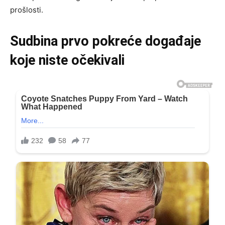
prošlosti.
Sudbina prvo pokreće događaje
koje niste očekivali