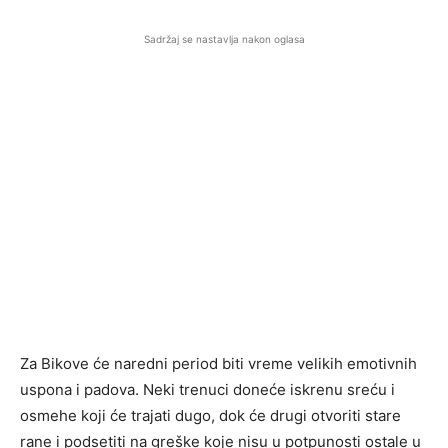
Sadržaj se nastavlja nakon oglasa
Za Bikove će naredni period biti vreme velikih emotivnih
uspona i padova. Neki trenuci doneće iskrenu sreću i
osmehe koji će trajati dugo, dok će drugi otvoriti stare
rane i podsetiti na greške koje nisu u potpunosti ostale u