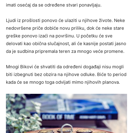
imati osećaj da se određene stvari ponavljaju.
Ljudi iz prošlosti ponovo će ulaziti u njihove živote. Neke
nedovršene priče dobiće novu priliku, dok će neke stare
greške ponovo izaći na površinu. U početku će sve
delovati kao obična slučajnost, ali će kasnije postati jasno
da je sudbina pripremala teren za mnogo veće promene.
Mnogi Bikovi će shvatiti da određeni događaji nisu mogli
biti izbegnuti bez obzira na njihove odluke. Biće to period
kada će se mnogo toga odvijati mimo njihovih planova.