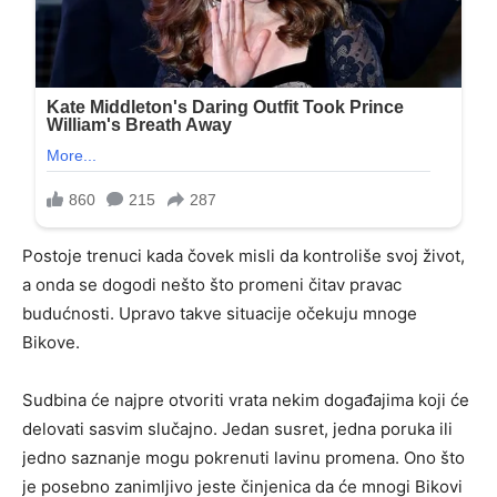
Postoje trenuci kada čovek misli da kontroliše svoj život,
a onda se dogodi nešto što promeni čitav pravac
budućnosti. Upravo takve situacije očekuju mnoge
Bikove.
Sudbina će najpre otvoriti vrata nekim događajima koji će
delovati sasvim slučajno. Jedan susret, jedna poruka ili
jedno saznanje mogu pokrenuti lavinu promena. Ono što
je posebno zanimljivo jeste činjenica da će mnogi Bikovi