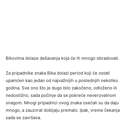
Bikovima dolaze dešavanja koja će ih mnogo obradovati.
Za pripadnike znaka
Bika
dolazi period koji će ostati
upamćen kao jedan od najvažnijih u poslednjih nekoliko
godina. Sve ono što je dugo bilo zakočeno, odloženo ili
nedostižno, sada počinje da se pokreće neverovatnom
snagom. Mnogi pripadnici ovog znaka osećali su da daju
mnogo, a zauzvrat dobijaju premalo. Ipak, vreme čekanja
sada se završava.