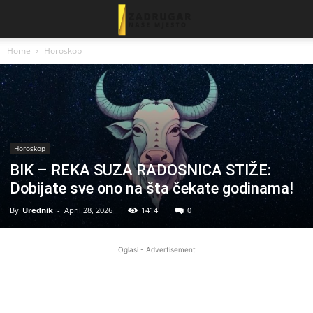
Home
Horoskop
Horoskop
BIK – REKA SUZA RADOSNICA STIŽE:
Dobijate sve ono na šta čekate godinama!
By
Urednik
-
April 28, 2026
1414
0
Oglasi - Advertisement