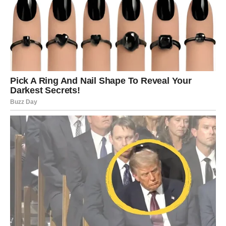
Na emotivnom planu,
Bik
ulazi u snažan period
ispunjenja. Oni koji su dugo bili usamljeni mogu upoznati
osobu koja donosi sigurnost, toplinu i osećaj mira. Oni
koji su u vezi mogu doživeti veliko zbližavanje, pomirenje
ili korak koji vodi ka ozbiljnoj budućnosti.
Za mnoge pripadnike znaka ovo će biti trenutak kada srce
konačno prestaje da luta kroz razočaranja. Posle mnogo
pitanja i nesigurnosti, dolazi odgovor koji menja sve.
Nije isključeno ni vraćanje osobe iz prošlosti, ali ovoga
puta sa iskrenijim namerama i željom da se ono što je
nekada puklo sada popravi.
Suze radosnice zbog ljubavi
Biće trenutaka kada će emocije biti toliko jake da ćete