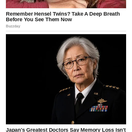
Nova energija, novi početak
Osećaćete kako se vraća vera u život. Vraća se osmeh,
vraća se nada i vraća se osećaj da vas čekaju lepe stvari.
To je znak da ulazite u fazu velikog preporoda.