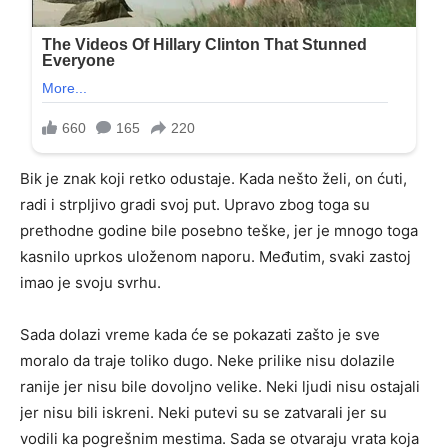
Bik
je znak koji retko odustaje. Kada nešto želi, on ćuti,
radi i strpljivo gradi svoj put. Upravo zbog toga su
prethodne godine bile posebno teške, jer je mnogo toga
kasnilo uprkos uloženom naporu. Međutim, svaki zastoj
imao je svoju svrhu.
Sada dolazi vreme kada će se pokazati zašto je sve
moralo da traje toliko dugo. Neke prilike nisu dolazile
ranije jer nisu bile dovoljno velike. Neki ljudi nisu ostajali
jer nisu bili iskreni. Neki putevi su se zatvarali jer su
vodili ka pogrešnim mestima. Sada se otvaraju vrata koja