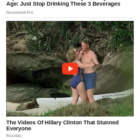
Period koji menja sve
Dobijate ono na šta čekate godinama
Najvažnija poruka za
Bik
jeste da dolazi nagrada za
vernost sebi, za strpljenje i za snagu koju ste pokazivali
čak i kada vam je bilo najteže. Ono što ste čekali
godinama sada dolazi u pravom trenutku.
Nekome će to biti ljubav. Nekome novac. Nekome mir.
Nekome ostvarenje velikog plana. Ali zajedničko za sve
pripadnike ovog znaka jeste osećaj da je konačno stiglo
vreme sreće.