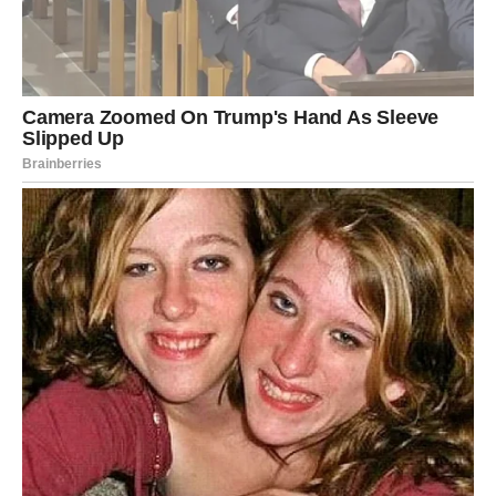
zastati i zapitati se da li je moguće da se baš vama
događa ono o čemu ste nekada samo maštali. Reči,
postupci i događaji u narednom periodu mogu izazvati
upravo one suze radosnice koje naslov najavljuje.
Veliko zatvaranje starog poglavlja
Sve što vas je bolelo ostaje iza vas
Za
Bik
dolazi vreme oslobađanja od tereta prošlosti. Stare
nepravde, razočaranja i osećaj da ste stalno poslednji na
redu polako nestaju. Život sada okreće novu stranicu.
Mnogo toga što vas je sputavalo prestaće da ima moć nad
vama. Ljudi koji su unosili nemir odlaze u drugi plan.
Situacije koje su vas iscrpljivale gube značaj. Vi postajete
jači, sigurniji i spremni da primite ono što vam pripada.