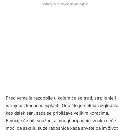
Sadržaj se nastavlja nakon oglasa
Pred vama je razdoblje u kojem će se trud, strpljenje i
istrajnost konačno isplatiti. Ono što je nekada izgledalo
kao dalek san, sada se približava velikim koracima.
Emocije će biti snažne, a mnogi pripadnici znaka neće
moći da sakriju suze radosnice kada shvate da im život