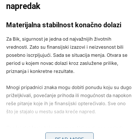
napredak
Materijalna stabilnost konačno dolazi
Za
Bik
, sigurnost je jedna od najvažnijih životnih
vrednosti. Zato su finansijski izazovi i neizvesnost bili
posebno iscrpljujući. Sada se situacija menja. Otvara se
period u kojem novac dolazi kroz zaslužene prilike,
priznanja i konkretne rezultate.
Mnogi pripadnici znaka mogu dobiti ponudu koju su dugo
priželjkivali, povećanje prihoda ili mogućnost da napokon
reše pitanje koje ih je finansijski opterećivalo. Sve ono
što je stajalo u mestu sada kreće napred.
Osećaj olakšanja biće ogroman. Nakon dugog perioda
stezanja i čekanja, dolazi vreme kada ćete moći da kažete