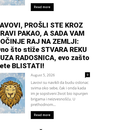
Read more
AVOVI, PROŠLI STE KROZ
RAVI PAKAO, A SADA VAM
OČINJE RAJ NA ZEMLJI:
no što stiže STVARA REKU
UZA RADOSNICA, evo zašto
ete BLISTATI!
August 5, 2026
0
Lavovi su navikli da budu oslonac
svima oko sebe, čak i onda kada
im je sopstveni život bio ispunjen
brigama i neizvesnošću. U
prethodnom...
Read more