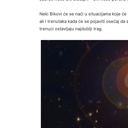
Neki Bikovi će se naći u situacijama koje će
ali i trenutaka kada će se pojaviti osećaj d
trenuci ostavljaju najdublji trag.