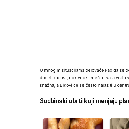
U mnogim situacijama delovaće kao da se d
doneti radost, dok već sledeći otvara vrata
snažna, a Bikovi će se često nalaziti u cent
Sudbinski obrti koji menjaju pl