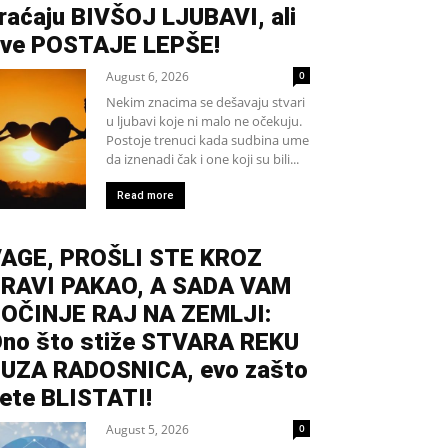
raćaju BIVŠOJ LJUBAVI, ali
ve POSTAJE LEPŠE!
August 6, 2026
0
Nekim znacima se dešavaju stvari
u ljubavi koje ni malo ne očekuju.
Postoje trenuci kada sudbina ume
da iznenadi čak i one koji su bili...
Read more
AGE, PROŠLI STE KROZ
RAVI PAKAO, A SADA VAM
OČINJE RAJ NA ZEMLJI:
no što stiže STVARA REKU
UZA RADOSNICA, evo zašto
ete BLISTATI!
August 5, 2026
0