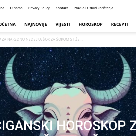
tna
O nama
Privacy Policy
Kontakt
Pravila i Uslovi korištenja
OČETNA
NAJNOVIJE
VIJESTI
HOROSKOP
RECEPTI
P ZA NAREDNU NEDELJU: ŠOK ZA ŠOKOM STIŽE,...
 CIGANSKI HOROSKOP 