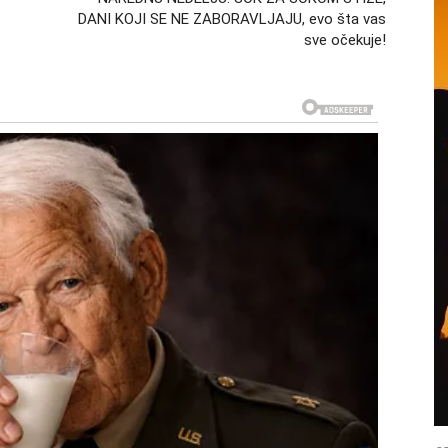
DANI KOJI SE NE ZABORAVLJAJU, evo šta vas
sve očekuje!
tičnih obrta u komunikaciji sa osobama koje su bile
govorene u tim trenucima dugo će se pamtiti.
ajem sudbine
biće obojen snažnim događajima. Energija koja dolazi
ost. Neki susreti će pokrenuti uspomene koje su bile
g
 susret. To može biti trenutak kada će pogled, reč ili
skrivene. Takvi trenuci mogu delovati kao scena iz