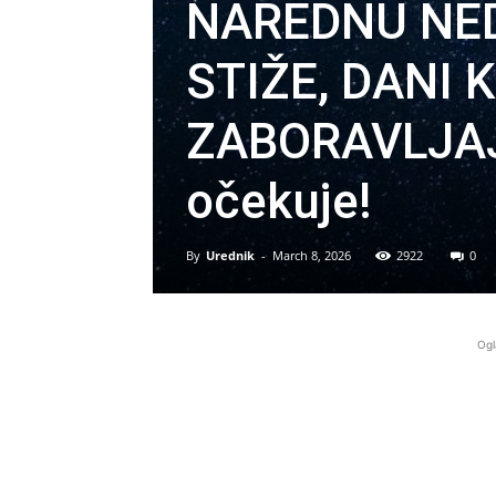
NAREDNU NED
STIŽE, DANI 
ZABORAVLJAJU
očekuje!
By
Urednik
-
March 8, 2026
2922
0
Ogl