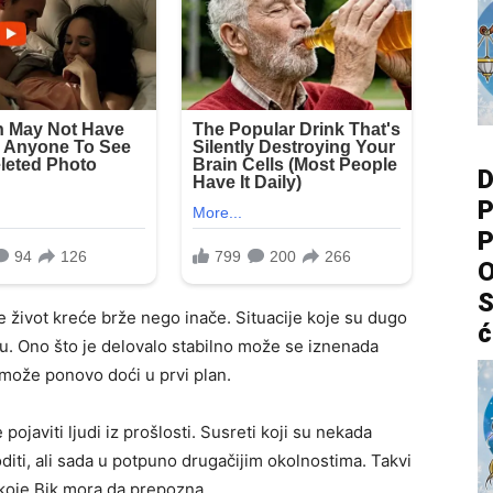
D
P
P
O
S
 život kreće brže nego inače. Situacije koje su dugo
ć
u. Ono što je delovalo stabilno može se iznenada
 može ponovo doći u prvi plan.
pojaviti ljudi iz prošlosti. Susreti koji su nekada
iti, ali sada u potpuno drugačijim okolnostima. Takvi
 koje Bik mora da prepozna.