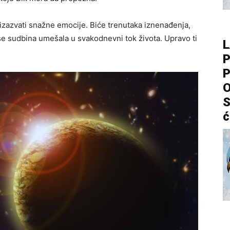
 izazvati snažne emocije. Biće trenutaka iznenađenja,
a se sudbina umešala u svakodnevni tok života. Upravo ti
L
P
P
O
S
ć