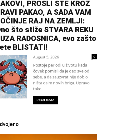
AKOVI, PROŠLI STE KROZ
RAVI PAKAO, A SADA VAM
OČINJE RAJ NA ZEMLJI:
no što stiže STVARA REKU
UZA RADOSNICA, evo zašto
ete BLISTATI!
August 5, 2026
0
Postoje periodi u životu kada
čovek pomisli da je dao sve od
sebe, a da zauzvrat nije dobio
ništa osim novih briga. Upravo
tako...
Read more
zdvojeno