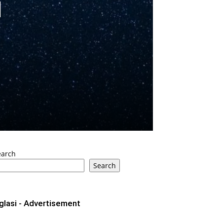
M
earch
Search
glasi - Advertisement