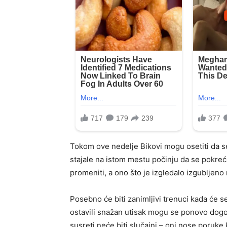
Tokom ove nedelje Bikovi mogu osetiti da se
stajale na istom mestu počinju da se pokreć
promeniti, a ono što je izgledalo izgubljeno
Posebno će biti zanimljivi trenuci kada će se 
ostavili snažan utisak mogu se ponovo dogod
susreti neće biti slučajni – oni nose poruke