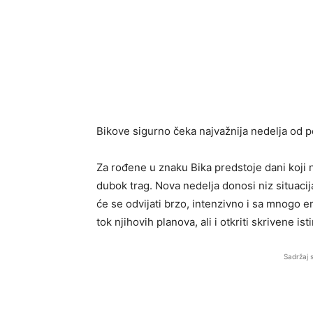
Bikove sigurno čeka najvažnija nedelja od 
Za rođene u znaku Bika predstoje dani koji 
dubok trag. Nova nedelja donosi niz situacij
će se odvijati brzo, intenzivno i sa mnogo 
tok njihovih planova, ali i otkriti skrivene is
Sadržaj 