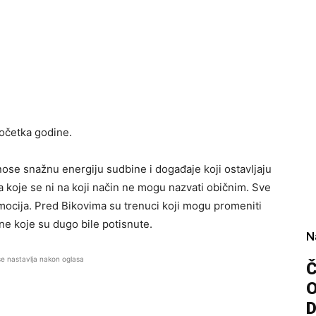
početka godine.
nose snažnu energiju sudbine i događaje koji ostavljaju
a koje se ni na koji način ne mogu nazvati običnim. Sve
emocija. Pred Bikovima su trenuci koji mogu promeniti
tine koje su dugo bile potisnute.
N
se nastavlja nakon oglasa
Č
D