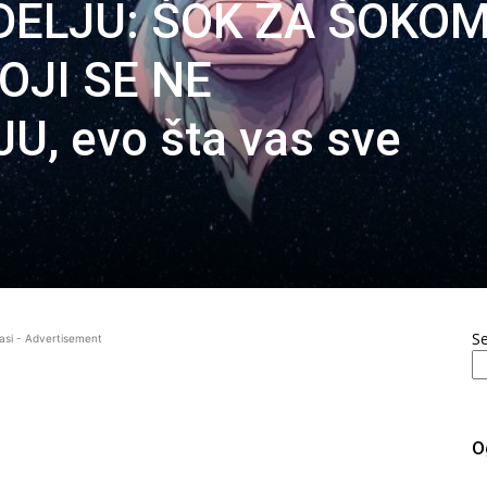
ELJU: ŠOK ZA ŠOKO
KOJI SE NE
, evo šta vas sve
S
asi - Advertisement
O