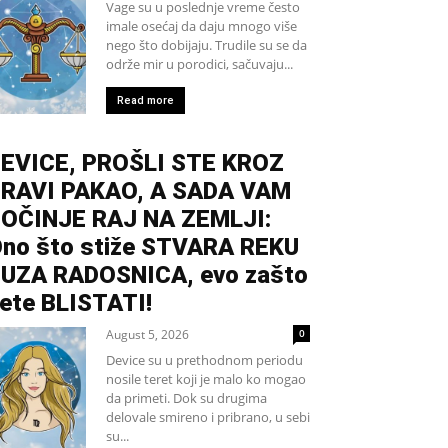
Vage su u poslednje vreme često
imale osećaj da daju mnogo više
nego što dobijaju. Trudile su se da
održe mir u porodici, sačuvaju...
Read more
EVICE, PROŠLI STE KROZ
RAVI PAKAO, A SADA VAM
OČINJE RAJ NA ZEMLJI:
no što stiže STVARA REKU
UZA RADOSNICA, evo zašto
ete BLISTATI!
August 5, 2026
0
Device su u prethodnom periodu
nosile teret koji je malo ko mogao
da primeti. Dok su drugima
delovale smireno i pribrano, u sebi
su...