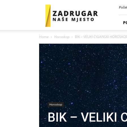
Zadrugar
Poče
Spot
P
Home
Horoskop
BIK – VELIKI CIGANSKI HOROSKO
Horoskop
BIK – VELIKI