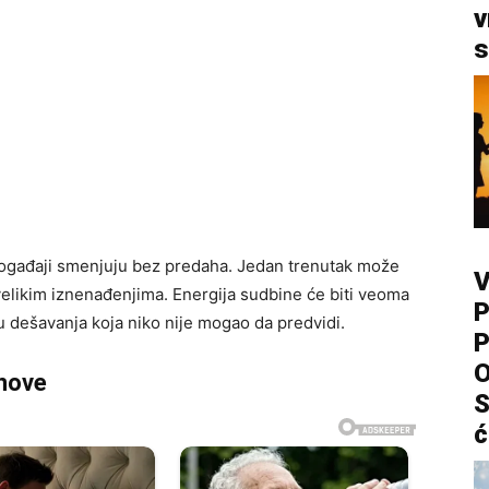
v
s
ogađaji smenjuju bez predaha. Jedan trenutak može
V
 velikim iznenađenjima. Energija sudbine će biti veoma
P
ru dešavanja koja niko nije mogao da predvidi.
P
O
anove
S
ć