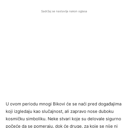
Sadržaj se nastavlja nakon oglasa
U ovom periodu mnogi Bikovi će se naći pred događajima
koji izgledaju kao slučajnost, ali zapravo nose duboku
kosmičku simboliku. Neke stvari koje su delovale sigurno
počeće da se pomeraju, dok će druge, za koje se nije ni