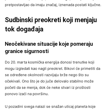
pretpostavljao da imaju značaj, iznenada postati ključne.
Sudbinski preokreti koji menjaju
tok događaja
Neočekivane situacije koje pomeraju
granice sigurnosti
Do 20. marta kosmička energija donosi trenutke koji
mogu izgledati kao nagli preokret. Bikovi će primetiti da
se određene okolnosti razvijaju brže nego što su
očekivali. Ono što je do juče delovalo stabilno može
početi da se menja, dok će neke stvari iz prošlosti
ponovo izaći na površinu.
U pozadini svega nalazi se snažan uticaj planeta koje