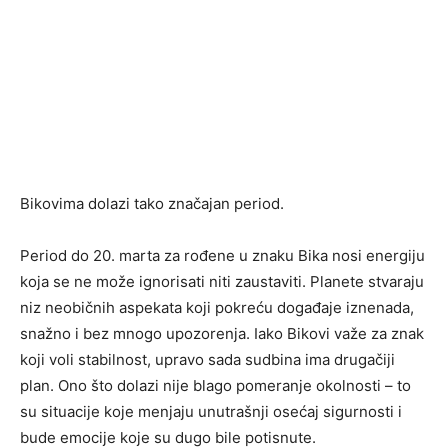
Bikovima dolazi tako značajan period.
Period do 20. marta za rođene u znaku Bika nosi energiju
koja se ne može ignorisati niti zaustaviti. Planete stvaraju
niz neobičnih aspekata koji pokreću događaje iznenada,
snažno i bez mnogo upozorenja. Iako Bikovi važe za znak
koji voli stabilnost, upravo sada sudbina ima drugačiji
plan. Ono što dolazi nije blago pomeranje okolnosti – to
su situacije koje menjaju unutrašnji osećaj sigurnosti i
bude emocije koje su dugo bile potisnute.