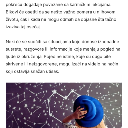
pokreću događaje povezane sa karmičkim lekcijama.
Bikovi će osetiti da se nešto važno pomera u njihovom
životu, čak i kada ne mogu odmah da objasne šta tačno
izaziva taj osećaj.
Neki će se suočiti sa situacijama koje donose iznenadne
susrete, razgovore ili informacije koje menjaju pogled na
ljude iz okruženja. Pojedine istine, koje su dugo bile
skrivene ili neizgovorene, mogu izaći na videlo na način
koji ostavlja snažan utisak.