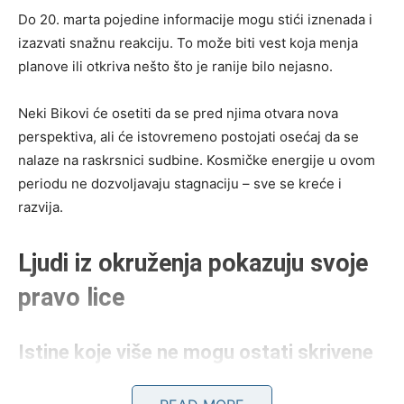
Do 20. marta pojedine informacije mogu stići iznenada i
izazvati snažnu reakciju. To može biti vest koja menja
planove ili otkriva nešto što je ranije bilo nejasno.
Neki Bikovi će osetiti da se pred njima otvara nova
perspektiva, ali će istovremeno postojati osećaj da se
nalaze na raskrsnici sudbine. Kosmičke energije u ovom
periodu ne dozvoljavaju stagnaciju – sve se kreće i
razvija.
Ljudi iz okruženja pokazuju svoje
pravo lice
Istine koje više ne mogu ostati skrivene
Jedna od najznačajnijih tema ovog perioda za Bikove biće