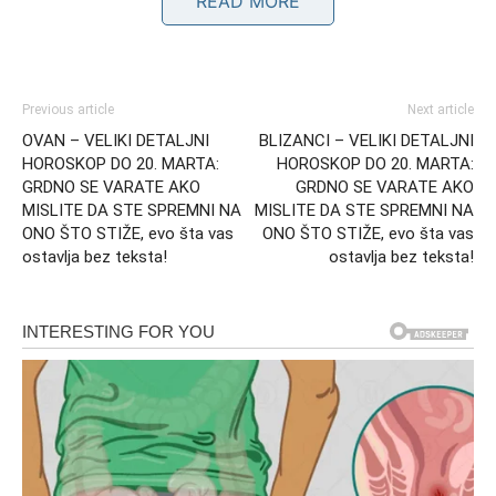
READ MORE
otkrivanje pravih namera ljudi iz okruženja. Planetarni
aspekti donose trenutke kada maske padaju, a situacije
postaju jasnije nego ikada.
Previous article
Next article
Neki Bikovi će biti iznenađeni ponašanjem osoba za koje
OVAN – VELIKI DETALJNI
BLIZANCI – VELIKI DETALJNI
su verovali da ih poznaju u potpunosti. U pojedinim
HOROSKOP DO 20. MARTA:
HOROSKOP DO 20. MARTA:
situacijama može doći do iznenadnih otkrića koja menjaju
GRDNO SE VARATE AKO
GRDNO SE VARATE AKO
MISLITE DA STE SPREMNI NA
MISLITE DA STE SPREMNI NA
percepciju odnosa.
ONO ŠTO STIŽE, evo šta vas
ONO ŠTO STIŽE, evo šta vas
ostavlja bez teksta!
ostavlja bez teksta!
Ovo je period u kojem se mnoge skrivene emocije,
namere i planovi otkrivaju. Sudbina deluje na način koji
ne ostavlja mnogo prostora za iluzije.