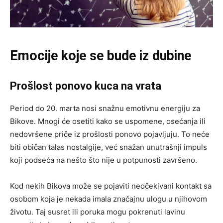
Emocije koje se bude iz dubine
Prošlost ponovo kuca na vrata
Period do 20. marta nosi snažnu emotivnu energiju za
Bikove. Mnogi će osetiti kako se uspomene, osećanja ili
nedovršene priče iz prošlosti ponovo pojavljuju. To neće
biti običan talas nostalgije, već snažan unutrašnji impuls
koji podseća na nešto što nije u potpunosti završeno.
Kod nekih Bikova može se pojaviti neočekivani kontakt sa
osobom koja je nekada imala značajnu ulogu u njihovom
životu. Taj susret ili poruka mogu pokrenuti lavinu