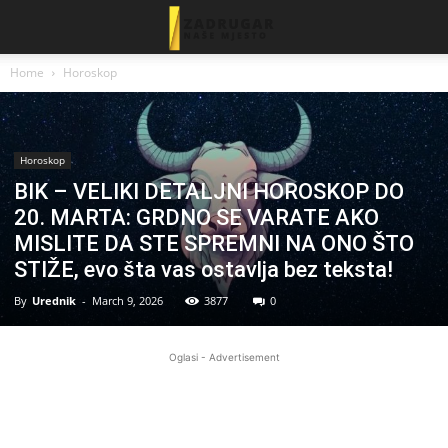
Home
Horoskop
Horoskop
BIK – VELIKI DETALJNI HOROSKOP DO
20. MARTA: GRDNO SE VARATE AKO
MISLITE DA STE SPREMNI NA ONO ŠTO
STIŽE, evo šta vas ostavlja bez teksta!
By
Urednik
-
March 9, 2026
3877
0
Oglasi - Advertisement