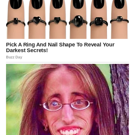
To može biti razgovor, susret, informacija ili događaj koji
dolazi iznenada i nosi snažnu simboliku. U tom trenutku
mnogi Bikovi mogu shvatiti da se određeni delovi
njihovog života nalaze na pragu promene.
Kosmičke sile u ovom periodu ne deluju tiho. One
pokreću procese koji menjaju unutrašnju ravnotežu i
bude osećaj da se nešto veliko sprema iza kulisa
svakodnevnih događaja.