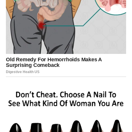
Sudbinski trenutak koji ostavlja
bez reči
Događaj koji menja unutrašnji osećaj
realnosti
Kako se približava 20. mart, energija planeta postaje još
intenzivnija. Za mnoge Bikove upravo tada može se
dogoditi trenutak koji će ostaviti snažan utisak i promeniti
način na koji gledaju na određene stvari.