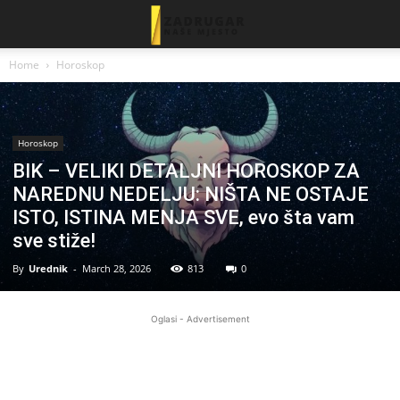
Home
Horoskop
Horoskop
BIK – VELIKI DETALJNI HOROSKOP ZA
NAREDNU NEDELJU: NIŠTA NE OSTAJE
ISTO, ISTINA MENJA SVE, evo šta vam
sve stiže!
By
Urednik
-
March 28, 2026
813
0
Oglasi - Advertisement