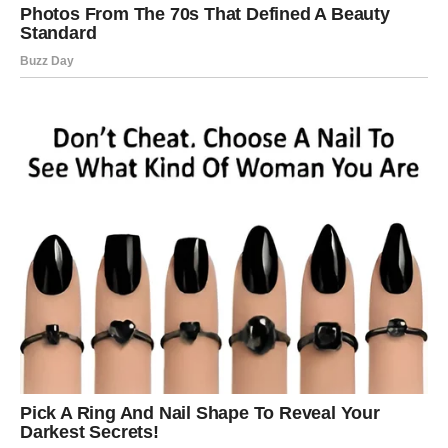
željama i strahovima koje su možda dugo potiskivali.
Ovaj proces može doneti intenzivne emocije, ali i duboko
razumevanje sopstvene prirode. Ono što se sada dešava
ima dugoročan uticaj na vašu ličnost i način na koji
doživljavate svet oko sebe.
Kraj jednog poglavlja, početak novog
Naredni dani označavaju simboličan kraj jednog životnog
ciklusa. Ono što je trajalo, ali više nema stabilnu osnovu,
sada se završava ili menja oblik. Istovremeno, otvara se
prostor za nešto novo – ali tek nakon što se istina u
potpunosti prihvati.
Bikovi ulaze u fazu u kojoj više nema mesta za
zadržavanje na starim obrascima. Sve što dolazi ima