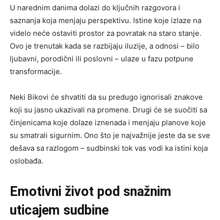
U narednim danima dolazi do ključnih razgovora i
saznanja koja menjaju perspektivu. Istine koje izlaze na
videlo neće ostaviti prostor za povratak na staro stanje.
Ovo je trenutak kada se razbijaju iluzije, a odnosi – bilo
ljubavni, porodični ili poslovni – ulaze u fazu potpune
transformacije.
Neki Bikovi će shvatiti da su predugo ignorisali znakove
koji su jasno ukazivali na promene. Drugi će se suočiti sa
činjenicama koje dolaze iznenada i menjaju planove koje
su smatrali sigurnim. Ono što je najvažnije jeste da se sve
dešava sa razlogom – sudbinski tok vas vodi ka istini koja
oslobađa.
Emotivni život pod snažnim
uticajem sudbine