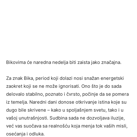
Bikovima će naredna nedelja biti zaista jako značajna.
Za znak Bika, period koji dolazi nosi snažan energetski
zaokret koji se ne može ignorisati. Ono što je do sada
delovalo stabilno, poznato i čvrsto, počinje da se pomera
iz temelja. Naredni dani donose otkrivanje istina koje su
dugo bile skrivene – kako u spoljašnjem svetu, tako i u
vašoj unutrašnjosti. Sudbina sada ne dozvoljava iluzije,
već vas suočava sa realnošću koja menja tok vaših misli,
osećanja i odluka.