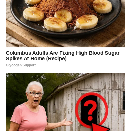
unutrašnje dileme.
Ovo nije vreme za površne kontakte, već za duboke i
intenzivne emocije koje ostavljaju trag.
Posao i finansije – istina menja
planove
Neočekivani obrti u poslovnom okruženju
Na poslovnom planu dolazi do promena koje mogu
delovati naglo, ali su zapravo rezultat procesa koji traje
već neko vreme. Informacije koje dolaze do vas mogu
promeniti vaš pogled na kolege, saradnike ili čak pravac
kojim se kreće vaša karijera.