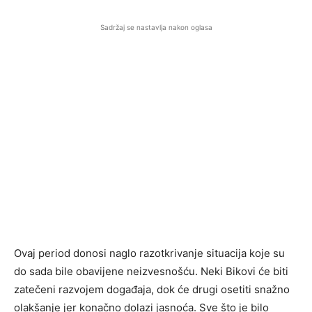
Sadržaj se nastavlja nakon oglasa
Ovaj period donosi naglo razotkrivanje situacija koje su
do sada bile obavijene neizvesnošću. Neki Bikovi će biti
zatečeni razvojem događaja, dok će drugi osetiti snažno
olakšanje jer konačno dolazi jasnoća. Sve što je bilo