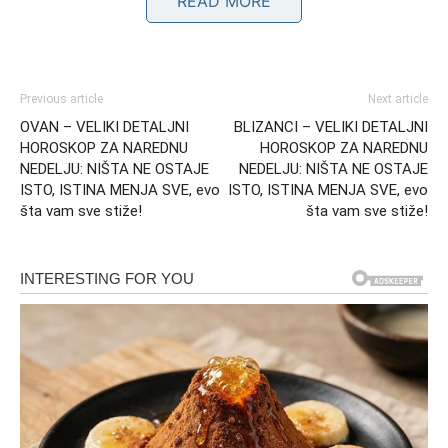
READ MORE
Previous article
Next article
OVAN – VELIKI DETALJNI
BLIZANCI – VELIKI DETALJNI
HOROSKOP ZA NAREDNU
HOROSKOP ZA NAREDNU
NEDELJU: NIŠTA NE OSTAJE
NEDELJU: NIŠTA NE OSTAJE
ISTO, ISTINA MENJA SVE, evo
ISTO, ISTINA MENJA SVE, evo
šta vam sve stiže!
šta vam sve stiže!
Slobodni Bikovi i neočekivani susreti
Za slobodne pripadnike ovog znaka, naredni period
donosi susrete koji deluju sudbinski. Međutim, ovi susreti
nisu slučajni – oni dolaze kao deo procesa razotkrivanja i
ličnog razvoja. Osoba koja ulazi u vaš život može
probuditi emocije koje niste očekivali, ali i pokrenuti