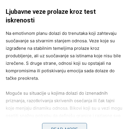
Ljubavne veze prolaze kroz test
iskrenosti
Na emotivnom planu dolazi do trenutaka koji zahtevaju
suočavanje sa stvarnim stanjem odnosa. Veze koje su
izgrađene na stabilnim temeljima prolaze kroz
produbljenje, ali uz suočavanje sa istinama koje nisu bile
izrečene. S druge strane, odnosi koji su opstajali na
kompromisima ili potiskivanju emocija sada dolaze do
tačke preokreta.
Moguće su situacije u kojima dolazi do iznenadnih
priznanja, razotkrivanja skrivenih osećanja ili čak tajni
koje menjaju dinamiku odnosa. Bikovi koji su u vezi mogu
osetiti snažnu potrebu da definišu granice i razjasne sve
ono što je ostalo nedorečeno.