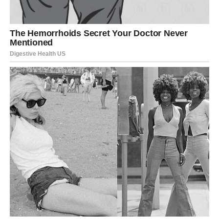
Unutrašnja transformacija – ključ
svega
Suočavanje sa sopstvenim emocijama
Jedan od najvažnijih aspekata ovog perioda jeste
unutrašnji proces kroz koji prolazite. Istina ne dolazi
samo spolja – ona se rađa i unutar vas. Bikovi će biti
primorani da se suoče sa sopstvenim osećanjima,