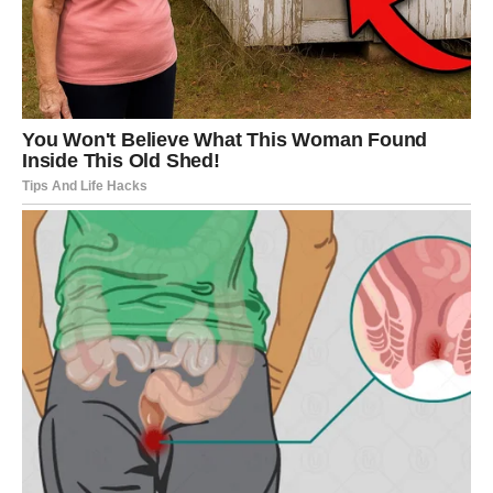
Moguće je razotkrivanje skrivenih namera drugih ljudi ili
uvid u situacije koje su do sada bile nejasne. Bikovi će
sada videti pravu sliku – bez ulepšavanja.
Finansijska slika dobija novu dimenziju
Finansije takođe ulaze u fazu preispitivanja. Istine koje
izlaze na videlo mogu ukazati na propuste ili skrivene
troškove koji su do sada bili zanemareni. Ovo je period u
kojem se jasno vidi gde dolazi do gubitaka, ali i gde
postoji potencijal za stabilizaciju.
Promene koje dolaze nisu nužno negativne – one su pre
svega razotkrivajuće i vode ka realnijem sagledavanju
situacije.