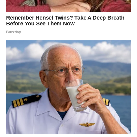
Finansije i posao donose razlog
za optimizam
Iako će emocije dominirati većim delom vikenda, jedna
informacija vezana za posao ili novac mogla bi vam vratiti
osmeh na lice.
Moguće je da ćete dobiti obećanje koje će uskoro biti
ispunjeno ili ćete saznati da vas očekuje finansijski
dobitak koji će rešiti problem koji vas već neko vreme
opterećuje.
Nemojte donositi ishitrene odluke. Sve što sada budete
radili sa strpljenjem doneće mnogo bolje rezultate nego
što očekujete.