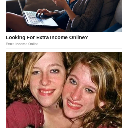
Ljubavni život donosi velike
preokrete
Na ljubavnom planu emocije će biti veoma intenzivne.
Ako ste zauzeti, partner će konačno pokazati ono što
dugo nije umeo da izgovori. Iskren razgovor može rešiti
problem koji vas prati već duže vreme.
Ako ste slobodni, osoba iz prošlosti mogla bi ponovo da
se pojavi sa željom da ispravi stare greške.
Ipak, ovog puta nećete donositi odluke srcem kao
nekada. Mnogo pažljivije ćete proceniti da li neko zaista
zaslužuje novu priliku.
To će biti znak vašeg emotivnog sazrevanja.