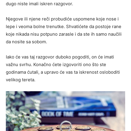
dugo niste imali iskren razgovor.
Njegove ili njene reči probudiće uspomene koje nose i
lepe i veoma bolne trenutke. Shvatićete da postoje rane
koje nikada nisu potpuno zarasle i da ste ih samo naučili
da nosite sa sobom.
Iako će vas taj razgovor duboko pogoditi, on će imati
važnu svrhu. Konačno ćete izgovoriti ono što ste
godinama ćutali, a upravo će vas ta iskrenost osloboditi
velikog tereta.