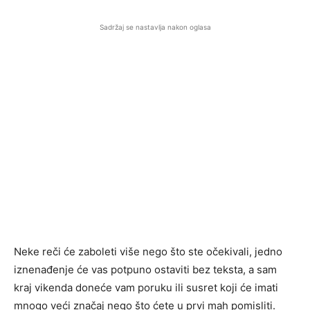
Sadržaj se nastavlja nakon oglasa
Neke reči će zaboleti više nego što ste očekivali, jedno
iznenađenje će vas potpuno ostaviti bez teksta, a sam
kraj vikenda doneće vam poruku ili susret koji će imati
mnogo veći značaj nego što ćete u prvi mah pomisliti.