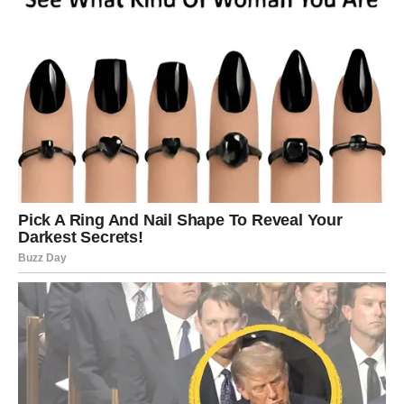
Ogroman šok menja tok celog
vikenda
Kada budete pomislili da ste videli sve što je moglo da se
dogodi, uslediće događaj koji će vas potpuno iznenaditi.
Neočekivana vest ostavlja vas bez reči
Moguće je da ćete dobiti poziv, poruku ili informaciju koju
niste očekivali ni u najluđim snovima.
Neko će priznati emocije koje je dugo skrivao.
Za pojedine Bikove ovo može biti vest o selidbi,
putovanju ili velikoj promeni koja će uticati na naredne