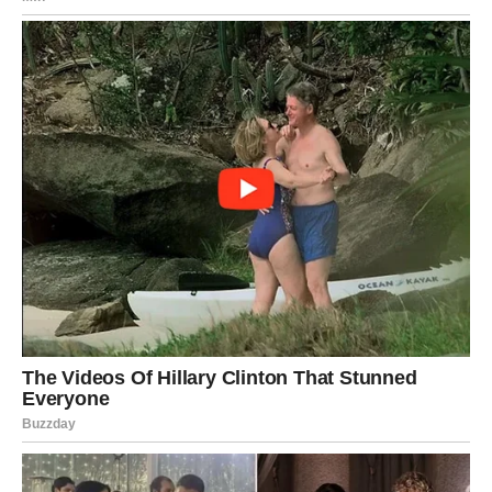
Jedna odluka menja naredni period vašeg
života
Na kraju vikenda shvatićete da više ne želite da živite na
isti način kao do sada.
Odlučićete da zatvorite vrata ljudima koji vas iscrpljuju, da
više cenite sebe i da konačno stavite sopstvenu sreću na
prvo mesto.
To neće biti laka odluka, ali će biti jedna od najvažnijih
koje ste doneli u poslednje vreme.
Sudbina će vas nagraditi upravo zbog hrabrosti da
presečete ono što vas je dugo sputavalo.