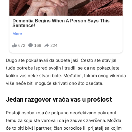
Dugo ste pokušavali da budete jaki. Često ste stavljali
tuđe potrebe ispred svojih i trudili se da ne pokazujete
koliko vas neke stvari bole. Međutim, tokom ovog vikenda
više neće biti moguće skrivati ono što osećate.
Jedan razgovor vraća vas u prošlost
Postoji osoba koja će potpuno neočekivano pokrenuti
temu za koju ste verovali da je zauvek završena. Možda
će to biti bivši partner, član porodice ili prijatelj sa kojim