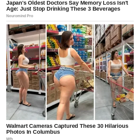
Nešto jako bitno događa se na
samom kraju vikenda
Baš kada budete pomislili da se sve završilo, dogodiće se
trenutak koji će ostati duboko urezan u vašem sećanju.