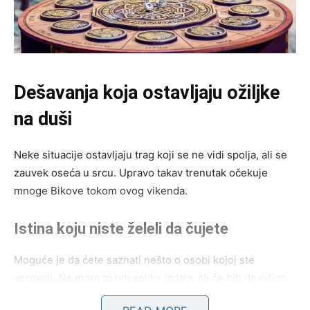
Dešavanja koja ostavljaju ožiljke
na duši
Neke situacije ostavljaju trag koji se ne vidi spolja, ali se
zauvek oseća u srcu. Upravo takav trenutak očekuje
mnoge Bikove tokom ovog vikenda.
Istina koju niste želeli da čujete
Moguće je da ćete saznati nešto o osobi kojoj ste
verovali. Ne mora to biti velika izdaja, ali će biti dovoljno
da promenite mišljenje o nekome ko je imao posebno