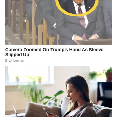
mesece.
Prva reakcija biće neverica, ali vrlo brzo ćete shvatiti da
je upravo ovo početak nečega što ste dugo priželjkivali.
Sudbina vam šalje znak koji ne smete
ignorisati
Obratite pažnju na slučajne susrete, ponovljene brojeve,
poruke ili osobe koje će se iznenada pojaviti u vašem
životu.
Ništa neće biti slučajno.
Ovaj vikend nosi veoma jaku simboliku i mnogi Bikovi će
imati osećaj da ih nešto vodi u potpuno novom pravcu.