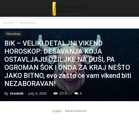
Home
Horoskop
Horoskop
BIK – VELIKI DETALJNI VIKEND
HOROSKOP: DEŠAVANJA KOJA
OSTAVLJAJU OŽILJKE NA DUŠI, PA
OGROMAN ŠOK I ONDA ZA KRAJ NEŠTO
JAKO BITNO, evo zašto će vam vikend biti
NEZABORAVAN!
By
Urednik
-
July 9, 2026
2313
0
Oglasi - Advertisement