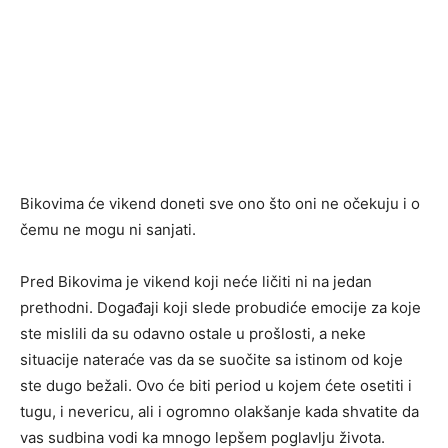
Bikovima će vikend doneti sve ono što oni ne očekuju i o
čemu ne mogu ni sanjati.
Pred Bikovima je vikend koji neće ličiti ni na jedan
prethodni. Događaji koji slede probudiće emocije za koje
ste mislili da su odavno ostale u prošlosti, a neke
situacije nateraće vas da se suočite sa istinom od koje
ste dugo bežali. Ovo će biti period u kojem ćete osetiti i
tugu, i nevericu, ali i ogromno olakšanje kada shvatite da
vas sudbina vodi ka mnogo lepšem poglavlju života.