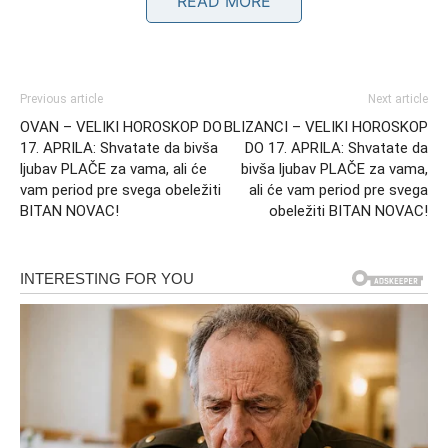
READ MORE
Sudbina vam u ovom periodu pokazuje dve strane života
– ono što je bilo i ono što dolazi. I dok jedna strana nosi
suze i kajanje, druga donosi stabilnost, sigurnost i osećaj
Previous article
Next article
da konačno dolazite na svoje.
OVAN – VELIKI HOROSKOP DO
BLIZANCI – VELIKI HOROSKOP
17. APRILA: Shvatate da bivša
DO 17. APRILA: Shvatate da
ljubav PLAČE za vama, ali će
bivša ljubav PLAČE za vama,
vam period pre svega obeležiti
ali će vam period pre svega
BITAN NOVAC!
obeležiti BITAN NOVAC!
Zatvaranje kruga i ulazak u novu