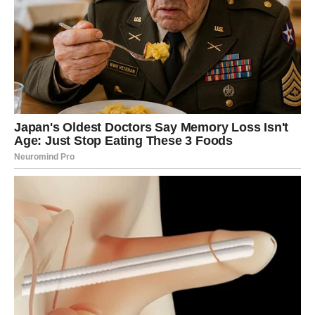
fazu života
Do 17. aprila, Bikovi prolaze kroz snažan proces
zatvaranja jednog važnog životnog kruga. Prošlost se
pojavljuje ne da bi vas vratila unazad, već da bi vas
podsetila koliko ste napredovali.
Bivša ljubav koja pati simbol je svega onoga što ste
ostavili iza sebe – odnosa, emocija, verzije sebe koja više
ne postoji. Istovremeno, novac koji dolazi predstavlja
novu verziju vašeg života, onu koja je stabilnija, sigurnija i
usmerena ka budućnosti.
Ovaj period ima gotovo karmički karakter. Kao da
univerzum poravnava račune, vraća energiju i postavlja
vas na mesto koje vam pripada. U tom procesu, vi ne
gubite ništa – naprotiv, dobijate potvrdu svoje vrednosti