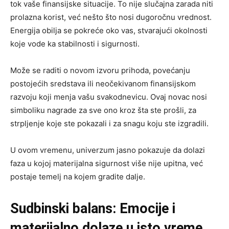
tok vaše finansijske situacije. To nije slučajna zarada niti
prolazna korist, već nešto što nosi dugoročnu vrednost.
Energija obilja se pokreće oko vas, stvarajući okolnosti
koje vode ka stabilnosti i sigurnosti.
Može se raditi o novom izvoru prihoda, povećanju
postojećih sredstava ili neočekivanom finansijskom
razvoju koji menja vašu svakodnevicu. Ovaj novac nosi
simboliku nagrade za sve ono kroz šta ste prošli, za
strpljenje koje ste pokazali i za snagu koju ste izgradili.
U ovom vremenu, univerzum jasno pokazuje da dolazi
faza u kojoj materijalna sigurnost više nije upitna, već
postaje temelj na kojem gradite dalje.
Sudbinski balans: Emocije i
materijalno dolaze u isto vreme