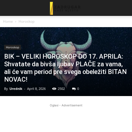
Home
Horoskop
Horoskop
BIK – VELIKI HOROSKOP DO 17. APRILA:
Shvatate da bivša ljubav PLAČE za vama,
ali će vam period pre svega obeležiti BITAN
NOVAC!
By
Urednik
-
April 8, 2026
2502
0
Oglasi - Advertisement