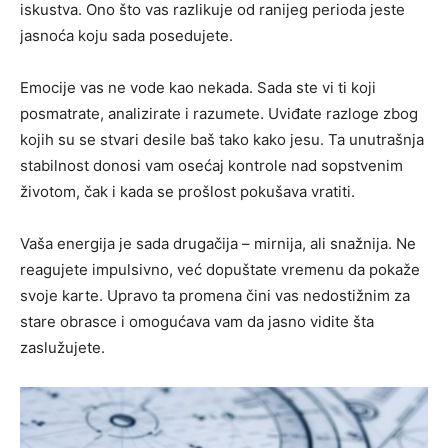
iskustva. Ono što vas razlikuje od ranijeg perioda jeste
jasnoća koju sada posedujete.
Emocije vas ne vode kao nekada. Sada ste vi ti koji
posmatrate, analizirate i razumete. Uviđate razloge zbog
kojih su se stvari desile baš tako kako jesu. Ta unutrašnja
stabilnost donosi vam osećaj kontrole nad sopstvenim
životom, čak i kada se prošlost pokušava vratiti.
Vaša energija je sada drugačija – mirnija, ali snažnija. Ne
reagujete impulsivno, već dopuštate vremenu da pokaže
svoje karte. Upravo ta promena čini vas nedostižnim za
stare obrasce i omogućava vam da jasno vidite šta
zaslužujete.