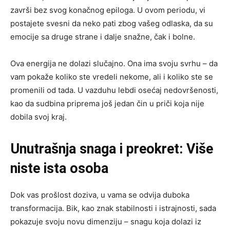
završi bez svog konačnog epiloga. U ovom periodu, vi
postajete svesni da neko pati zbog vašeg odlaska, da su
emocije sa druge strane i dalje snažne, čak i bolne.
Ova energija ne dolazi slučajno. Ona ima svoju svrhu – da
vam pokaže koliko ste vredeli nekome, ali i koliko ste se
promenili od tada. U vazduhu lebdi osećaj nedovršenosti,
kao da sudbina priprema još jedan čin u priči koja nije
dobila svoj kraj.
Unutrašnja snaga i preokret: Više
niste ista osoba
Dok vas prošlost doziva, u vama se odvija duboka
transformacija. Bik, kao znak stabilnosti i istrajnosti, sada
pokazuje svoju novu dimenziju – snagu koja dolazi iz