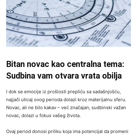
Bitan novac kao centralna tema:
Sudbina vam otvara vrata obilja
I dok se emocije iz prošlosti prepliću sa sadašnjošću,
najjači uticaj ovog perioda dolazi kroz materijalnu sferu.
Novac, ali ne bilo kakav – već značajan, sudbinski važan
novac, dolazi u fokus vašeg života.
Ovaj period donosi priliku koja ima potencijal da promeni