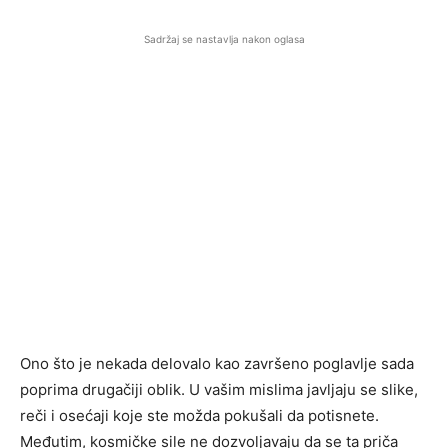
Sadržaj se nastavlja nakon oglasa
Ono što je nekada delovalo kao završeno poglavlje sada
poprima drugačiji oblik. U vašim mislima javljaju se slike,
reči i osećaji koje ste možda pokušali da potisnete.
Međutim, kosmičke sile ne dozvoljavaju da se ta priča