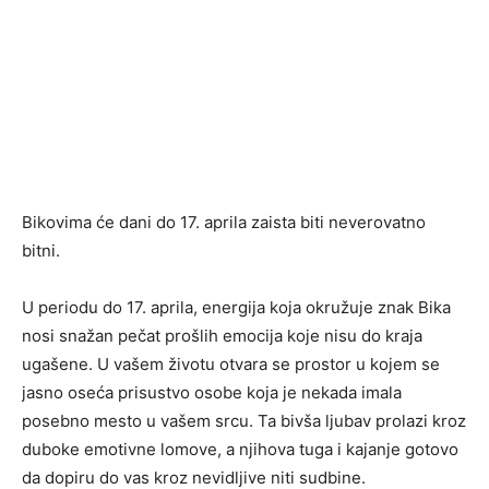
Bikovima će dani do 17. aprila zaista biti neverovatno
bitni.
U periodu do 17. aprila, energija koja okružuje znak Bika
nosi snažan pečat prošlih emocija koje nisu do kraja
ugašene. U vašem životu otvara se prostor u kojem se
jasno oseća prisustvo osobe koja je nekada imala
posebno mesto u vašem srcu. Ta bivša ljubav prolazi kroz
duboke emotivne lomove, a njihova tuga i kajanje gotovo
da dopiru do vas kroz nevidljive niti sudbine.