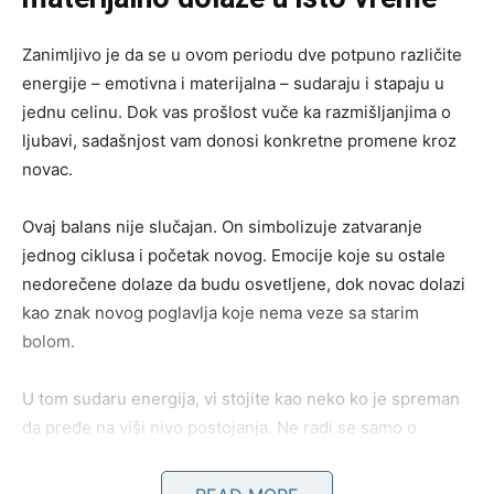
Zanimljivo je da se u ovom periodu dve potpuno različite
energije – emotivna i materijalna – sudaraju i stapaju u
jednu celinu. Dok vas prošlost vuče ka razmišljanjima o
ljubavi, sadašnjost vam donosi konkretne promene kroz
novac.
Ovaj balans nije slučajan. On simbolizuje zatvaranje
jednog ciklusa i početak novog. Emocije koje su ostale
nedorečene dolaze da budu osvetljene, dok novac dolazi
kao znak novog poglavlja koje nema veze sa starim
bolom.
U tom sudaru energija, vi stojite kao neko ko je spreman
da pređe na viši nivo postojanja. Ne radi se samo o
spoljnim okolnostima, već o unutrašnjem osećaju da je
vreme da se nešto veliko promeni.