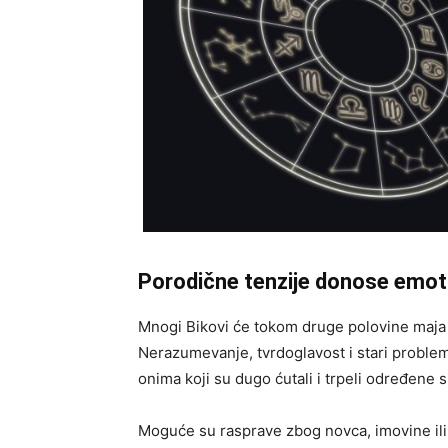
Porodične tenzije donose emot
Mnogi Bikovi će tokom druge polovine maja
Nerazumevanje, tvrdoglavost i stari problem
onima koji su dugo ćutali i trpeli određene s
Moguće su rasprave zbog novca, imovine ili 