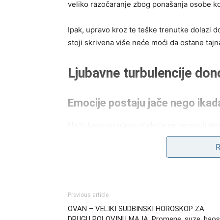
veliko razočaranje zbog ponašanja osobe koj
Ipak, upravo kroz te teške trenutke dolazi 
stoji skrivena više neće moći da ostane tajn
Ljubavne turbulencije dono
Emocije postaju jače nego ikad
Na ljubavnom planu očekuje se veoma intenzi
pune napetosti i snažnih emocija. Partner m
vidljivo.
Kod nekih dolazi do ozbiljnih svađa i udaljav
je stalo do osobe koju vole. Emocije će biti p
Previous article
OVAN – VELIKI SUDBINSKI HOROSKOP ZA
Slobodni Bikovi mogu neočekivano ući u odno
DRUGU POLOVINU MAJA: Promene, suze, haos