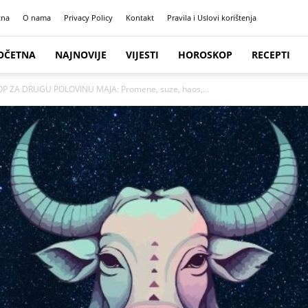
tna
O nama
Privacy Policy
Kontakt
Pravila i Uslovi korištenja
OČETNA
NAJNOVIJE
VIJESTI
HOROSKOP
RECEPTI
OP ZA DRUGU POLOVINU MAJA: Promene, suze, haos,...