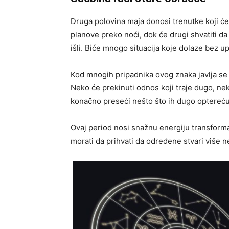
Druga polovina maja donosi trenutke koji će 
planove preko noći, dok će drugi shvatiti d
išli. Biće mnogo situacija koje dolaze bez u
Kod mnogih pripadnika ovog znaka javlja se 
Neko će prekinuti odnos koji traje dugo, ne
konačno preseći nešto što ih dugo optereću
Ovaj period nosi snažnu energiju transforma
morati da prihvati da određene stvari više n