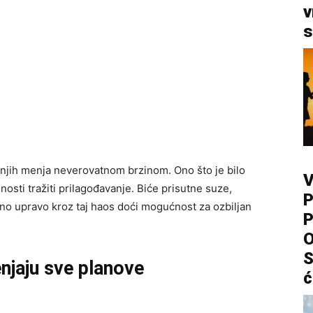
v
s
 njih menja neverovatnom brzinom. Ono što je bilo
V
osti tražiti prilagođavanje. Biće prisutne suze,
P
meno upravo kroz taj haos doći mogućnost za ozbiljan
P
O
S
jaju sve planove
ć