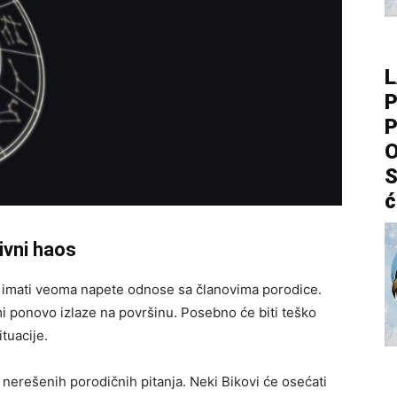
L
P
P
O
S
ć
ivni haos
 imati veoma napete odnose sa članovima porodice.
i ponovo izlaze na površinu. Posebno će biti teško
ituacije.
nerešenih porodičnih pitanja. Neki Bikovi će osećati