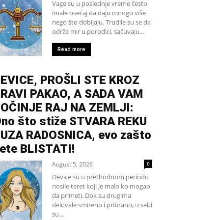
Vage su u poslednje vreme često
imale osećaj da daju mnogo više
nego što dobijaju. Trudile su se da
održe mir u porodici, sačuvaju...
Read more
EVICE, PROŠLI STE KROZ
RAVI PAKAO, A SADA VAM
OČINJE RAJ NA ZEMLJI:
no što stiže STVARA REKU
UZA RADOSNICA, evo zašto
ete BLISTATI!
August 5, 2026
0
Device su u prethodnom periodu
nosile teret koji je malo ko mogao
da primeti. Dok su drugima
delovale smireno i pribrano, u sebi
su...