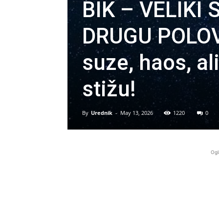
BIK – VELIKI
DRUGU POLOV
suze, haos, a
stižu!
By
Urednik
-
May 13, 2026
1220
0
Ogl