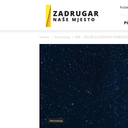
Zadrugar
Poče
Spot
P
Home
Horoskop
BIK – VELIKI SUDBINSKI HOROSK
Horoskop