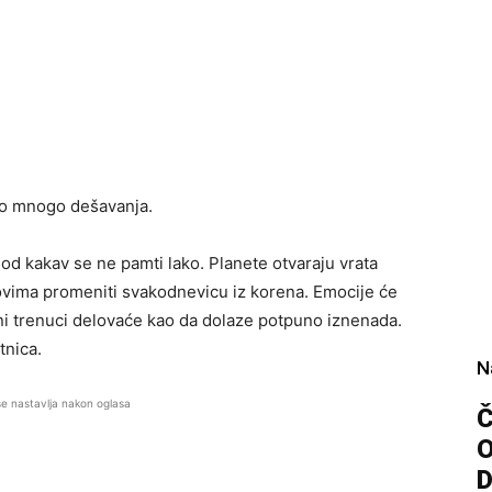
ko mnogo dešavanja.
od kakav se ne pamti lako. Planete otvaraju vrata
vima promeniti svakodnevicu iz korena. Emocije će
ini trenuci delovaće kao da dolaze potpuno iznenada.
tnica.
N
se nastavlja nakon oglasa
Č
D