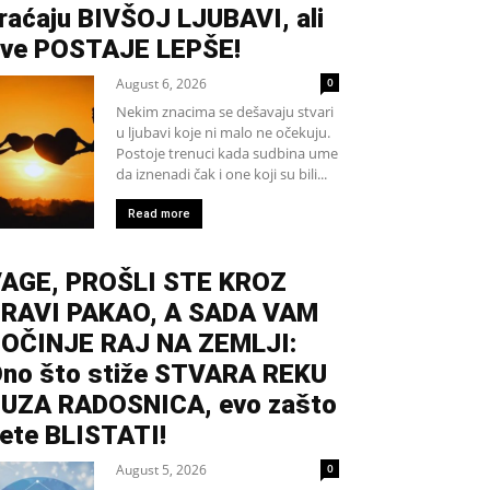
raćaju BIVŠOJ LJUBAVI, ali
ve POSTAJE LEPŠE!
August 6, 2026
0
Nekim znacima se dešavaju stvari
u ljubavi koje ni malo ne očekuju.
Postoje trenuci kada sudbina ume
da iznenadi čak i one koji su bili...
Read more
AGE, PROŠLI STE KROZ
RAVI PAKAO, A SADA VAM
OČINJE RAJ NA ZEMLJI:
no što stiže STVARA REKU
UZA RADOSNICA, evo zašto
ete BLISTATI!
August 5, 2026
0