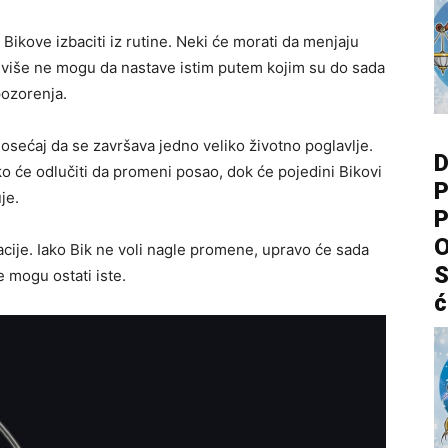
Bikove izbaciti iz rutine. Neki će morati da menjaju
a više ne mogu da nastave istim putem kojim su do sada
pozorenja.
osećaj da se završava jedno veliko životno poglavlje.
D
ko će odlučiti da promeni posao, dok će pojedini Bikovi
P
je.
P
O
cije. Iako Bik ne voli nagle promene, upravo će sada
S
e mogu ostati iste.
ć