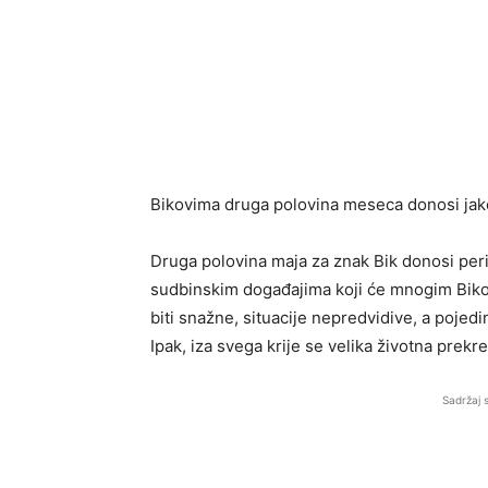
Bikovima druga polovina meseca donosi ja
Druga polovina maja za znak
Bik
donosi peri
sudbinskim događajima koji će mnogim Biko
biti snažne, situacije nepredvidive, a pojed
Ipak, iza svega krije se velika životna prekre
Sadržaj 