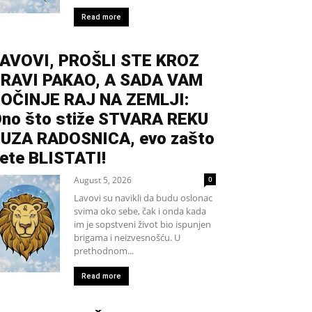
Read more
AVOVI, PROŠLI STE KROZ
RAVI PAKAO, A SADA VAM
OČINJE RAJ NA ZEMLJI:
no što stiže STVARA REKU
UZA RADOSNICA, evo zašto
ete BLISTATI!
August 5, 2026
0
Lavovi su navikli da budu oslonac
svima oko sebe, čak i onda kada
im je sopstveni život bio ispunjen
brigama i neizvesnošću. U
prethodnom...
Read more