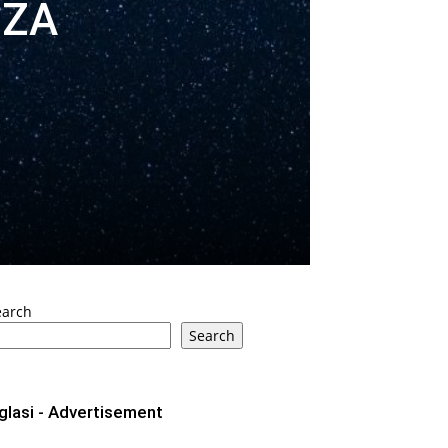
 ZA
earch
Search
glasi - Advertisement