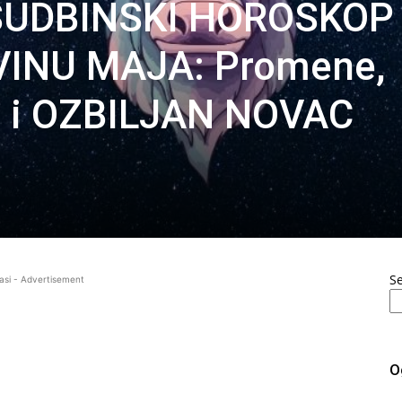
 SUDBINSKI HOROSKOP
INU MAJA: Promene,
li i OZBILJAN NOVAC
S
asi - Advertisement
O