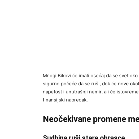
Mnogi Bikovi će imati osećaj da se svet oko
sigurno počeće da se ruši, dok će nove okoln
napetost i unutrašnji nemir, ali će istovre
finansijski napredak.
Neočekivane promene men
Sudbina ruši stare obrasce