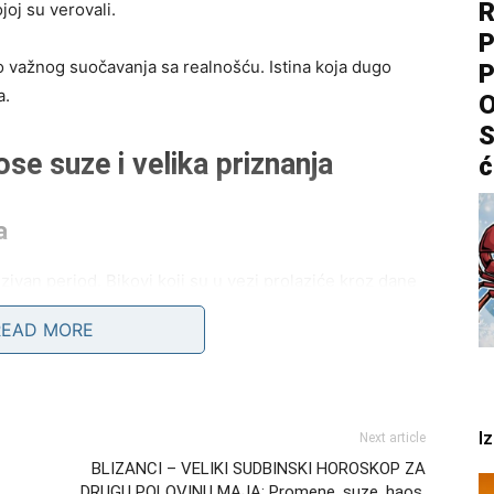
R
oj su verovali.
P
do važnog suočavanja sa realnošću. Istina koja dugo
P
a.
O
S
se suze i velika priznanja
ć
a
van period. Bikovi koji su u vezi prolaziće kroz dane
ože pokazati lice koje do sada nije bilo potpuno
READ MORE
anja, dok će drugi upravo kroz krizu shvatiti koliko im
ojačane, pa će čak i sitnice izazivati burne reakcije.
I
Next article
BLIZANCI – VELIKI SUDBINSKI HOROSKOP ZA
s koji će ih potpuno izbaciti iz ravnoteže. Privlačnost
,
DRUGU POLOVINU MAJA: Promene, suze, haos,