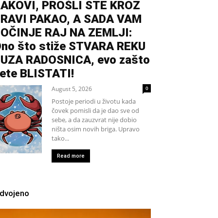
AKOVI, PROŠLI STE KROZ
RAVI PAKAO, A SADA VAM
OČINJE RAJ NA ZEMLJI:
no što stiže STVARA REKU
UZA RADOSNICA, evo zašto
ete BLISTATI!
August 5, 2026
0
Postoje periodi u životu kada
čovek pomisli da je dao sve od
sebe, a da zauzvrat nije dobio
ništa osim novih briga. Upravo
tako...
Read more
zdvojeno