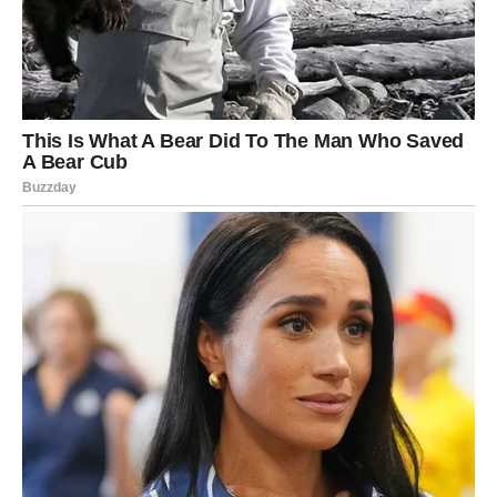
Kod onih koji su već u vezi ili braku, dolazi vreme važnih
odluka. Odnosi koji imaju čvrste temelje postaće još
snažniji, dok će oni koji su dugo opstajali na nesigurnosti
morati da se suoče sa istinom.
Sudbina neće dozvoliti da se stvari više guraju pod tepih.
Sve što je važno moraće da pronađe svoj konačni oblik.
Promene koje utiču na budućnost
Pored emotivnog plana, Bikove očekuju i događaji koji će
imati dugoročan uticaj na njihovu budućnost. Pojaviće se
prilike koje mogu promeniti tok njihovog života, ali i
okolnosti koje će ih naterati da donesu značajne odluke.
Nova vrata se otvaraju