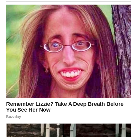
što stiže nosi pečat sudbine, a njegov uticaj osećaće se
mnogo duže nego što sada mogu da zamisle.