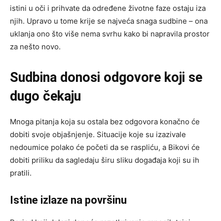
istini u oči i prihvate da određene životne faze ostaju iza
njih. Upravo u tome krije se najveća snaga sudbine – ona
uklanja ono što više nema svrhu kako bi napravila prostor
za nešto novo.
Sudbina donosi odgovore koji se
dugo čekaju
Mnoga pitanja koja su ostala bez odgovora konačno će
dobiti svoje objašnjenje. Situacije koje su izazivale
nedoumice polako će početi da se raspliću, a Bikovi će
dobiti priliku da sagledaju širu sliku događaja koji su ih
pratili.
Istine izlaze na površinu