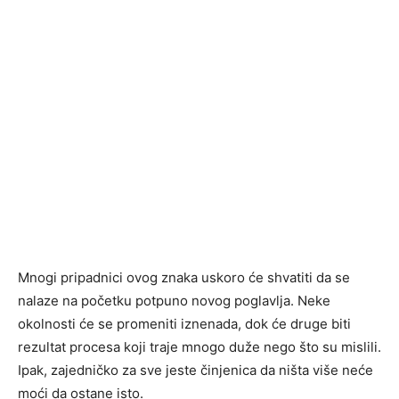
Mnogi pripadnici ovog znaka uskoro će shvatiti da se
nalaze na početku potpuno novog poglavlja. Neke
okolnosti će se promeniti iznenada, dok će druge biti
rezultat procesa koji traje mnogo duže nego što su mislili.
Ipak, zajedničko za sve jeste činjenica da ništa više neće
moći da ostane isto.