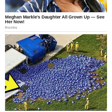
Pred mnogim Bikovima naći će se mogućnosti koje ranije
nisu postojale. Ono što je nekada izgledalo daleko ili
nedostižno sada će postati mnogo realnije.
Osećaj da se nešto veliko približava pratiće ih tokom
čitavog perioda. I zaista, promene koje dolaze neće biti
obične niti prolazne. One će predstavljati početak
potpuno nove životne etape.
Mnogi će se osvrnuti na prošlost i shvatiti da su svi
prethodni događaji bili deo mnogo većeg plana. Ono što
se nekada činilo kao prepreka zapravo je bilo priprema za
ono što tek dolazi.