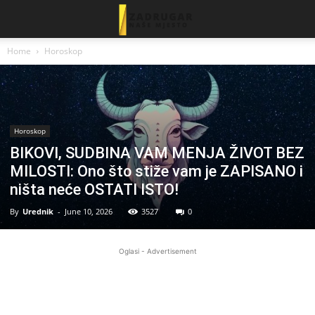
Home
Horoskop
Horoskop
BIKOVI, SUDBINA VAM MENJA ŽIVOT BEZ
MILOSTI: Ono što stiže vam je ZAPISANO i
ništa neće OSTATI ISTO!
By
Urednik
-
June 10, 2026
3527
0
Oglasi - Advertisement