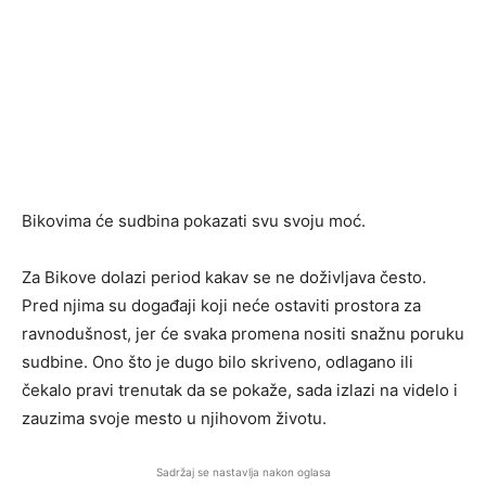
Bikovima će sudbina pokazati svu svoju moć.
Za Bikove dolazi period kakav se ne doživljava često.
Pred njima su događaji koji neće ostaviti prostora za
ravnodušnost, jer će svaka promena nositi snažnu poruku
sudbine. Ono što je dugo bilo skriveno, odlagano ili
čekalo pravi trenutak da se pokaže, sada izlazi na videlo i
zauzima svoje mesto u njihovom životu.
Sadržaj se nastavlja nakon oglasa