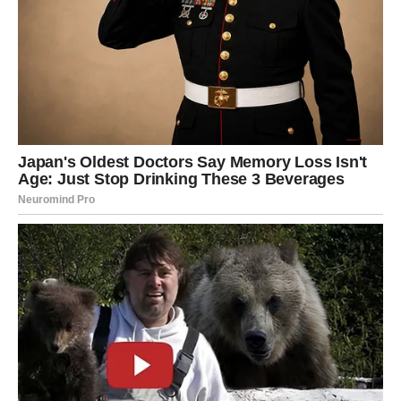
emocijama i važnim životnim lekcijama.
Ništa neće ostati isto na
emotivnom planu
Ljubavni život Bikova ulazi u fazu velikih promena.
Emocije koje su bile potisnute izlaze na površinu, a
odnosi prolaze kroz period preispitivanja.
Sudbinski susreti i neočekivani obrti
Mnogi pripadnici ovog znaka mogli bi da dožive susret
koji će ostaviti snažan trag u njihovom životu. Takve
osobe često dolaze onda kada se najmanje očekuju, ali
njihov uticaj postaje nemoguće ignorisati.