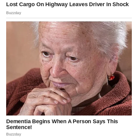
Zapisano vreme velikih promena
Za Bikove dolazi trenutak kada sudbina preuzima glavnu
reč. Sve ono što je dugo bilo u pripremi sada ulazi u
završnu fazu i počinje da se ostvaruje. Neke promene
biće nežne i postepene, dok će druge doći iznenada i bez
upozorenja.
Ipak, jedno je sigurno – pred Bikovima je period koji će
ostaviti dubok trag. Stare okolnosti polako odlaze u
prošlost, a novi događaji zauzimaju njihovo mesto. Ono