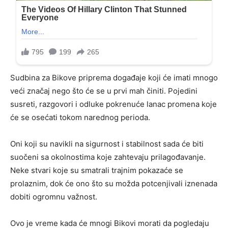
Sudbina za Bikove priprema događaje koji će imati mnogo
veći značaj nego što će se u prvi mah činiti. Pojedini
susreti, razgovori i odluke pokrenuće lanac promena koje
će se osećati tokom narednog perioda.
Oni koji su navikli na sigurnost i stabilnost sada će biti
suočeni sa okolnostima koje zahtevaju prilagođavanje.
Neke stvari koje su smatrali trajnim pokazaće se
prolaznim, dok će ono što su možda potcenjivali iznenada
dobiti ogromnu važnost.
Ovo je vreme kada će mnogi Bikovi morati da pogledaju