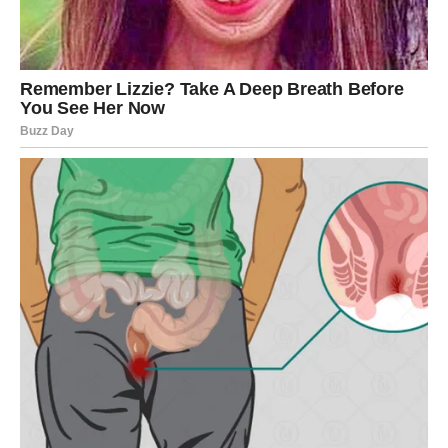
RAK – LJUBAV KOJA NIKADA
NIJE PRESTALA DA POSTOJI
Rakovi su znak koji teško zaboravlja ljude koje je iskreno
voleo. Zato nije slučajno što će upravo oni uskoro
doživeti snažan povratak prošlosti.
Bivša ljubav nosi iste emocije kao nekada
Osoba koju ste nekada smatrali svojom srećom nikada
nije uspela da vas izbriše iz svog srca. Iako su okolnosti
bile protiv vas i iako je rastanak ostavio dubok trag,
osećanja su ostala živa.
U narednim nedeljama dolazi do događaja koji će vas
ponovo povezati. Moguće je da će upravo ta osoba
napraviti prvi korak i pokazati koliko joj je stalo.