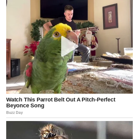
Škorpija, Vodolija i Rak nalaze se pred periodom u kojem
će prošlost pokazati svu svoju snagu. Bivša ljubav nije
odustala, emocije nisu nestale, a sudbina priprema
neočekivane susrete i razgovore koji mogu promeniti
mnogo toga.