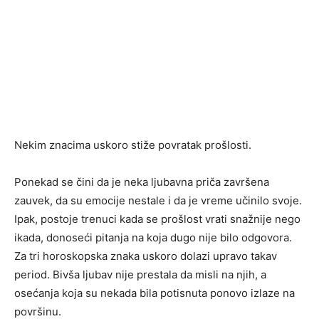
Nekim znacima uskoro stiže povratak prošlosti.
Ponekad se čini da je neka ljubavna priča završena
zauvek, da su emocije nestale i da je vreme učinilo svoje.
Ipak, postoje trenuci kada se prošlost vrati snažnije nego
ikada, donoseći pitanja na koja dugo nije bilo odgovora.
Za tri horoskopska znaka uskoro dolazi upravo takav
period. Bivša ljubav nije prestala da misli na njih, a
osećanja koja su nekada bila potisnuta ponovo izlaze na
površinu.