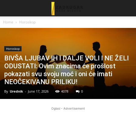
Home
Horoskop
Horoskop
BIVŠA LJUBAV IH I DALJE VOLI I NE ŽELI
ODUSTATI: Ovim znacima će prošlost
pokazati svu svoju moć i oni će imati
NEOČEKIVANU PRILIKU!
By
Urednik
-
June 17, 2026
4078
0
Oglasi - Advertisement