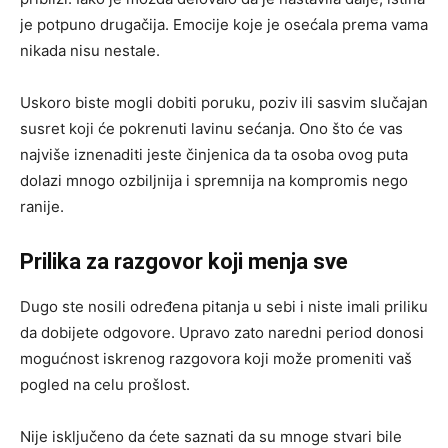
je potpuno drugačija. Emocije koje je osećala prema vama
nikada nisu nestale.
Uskoro biste mogli dobiti poruku, poziv ili sasvim slučajan
susret koji će pokrenuti lavinu sećanja. Ono što će vas
najviše iznenaditi jeste činjenica da ta osoba ovog puta
dolazi mnogo ozbiljnija i spremnija na kompromis nego
ranije.
Prilika za razgovor koji menja sve
Dugo ste nosili određena pitanja u sebi i niste imali priliku
da dobijete odgovore. Upravo zato naredni period donosi
mogućnost iskrenog razgovora koji može promeniti vaš
pogled na celu prošlost.
Nije isključeno da ćete saznati da su mnoge stvari bile