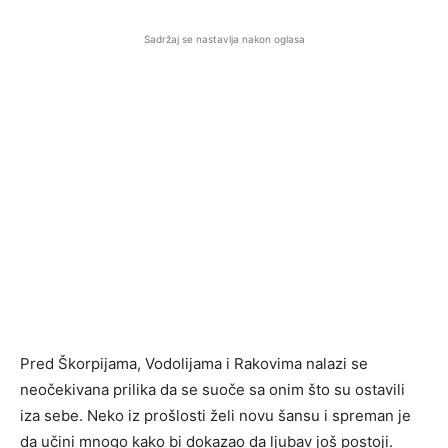
Sadržaj se nastavlja nakon oglasa
Pred Škorpijama, Vodolijama i Rakovima nalazi se
neočekivana prilika da se suoče sa onim što su ostavili
iza sebe. Neko iz prošlosti želi novu šansu i spreman je
da učini mnogo kako bi dokazao da ljubav još postoji.