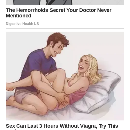
Dolazi istina koju dugo čekate
Rakovi će konačno saznati ono što su dugo želeli da čuju.
Neke reči koje su nekada izostale sada će biti
izgovorene, a mnoga pitanja dobiće svoje odgovore.
To će vam pomoći da shvatite da određene stvari nisu