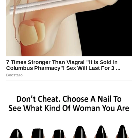
Neko ko je nekada bio veoma važan u vašem životu nije
uspeo da pronađe ono što je imao sa vama. Bez obzira na
vreme koje je prošlo, ta osoba i dalje vas poredi sa svim
ljudima koje je upoznala nakon raskida.
Zbog toga će uskoro skupiti hrabrost i pokušati da obnovi
kontakt. Moguće je da ćete biti potpuno zatečeni jer ste
bili uvereni da je ta priča završena zauvek.
Neočekivane emocije ponovo se bude
Iako ste mislili da ste sve ostavili iza sebe, jedan susret ili
razgovor mogao bi probuditi emocije koje su dugo bile
uspavane. To ne znači da ćete odmah poželeti pomirenje,
ali ćete svakako početi drugačije da gledate na ono što se
nekada dogodilo.