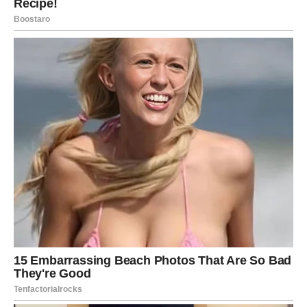
bile vaša krivica i da su se okolnosti razvile na način koji
niko nije mogao da kontroliše.
Nova šansa može promeniti budućnost
Pred Rakovima je veoma važan period. Oni koji još uvek
osećaju nešto prema bivšoj ljubavi mogli bi dobiti priliku
da započnu potpuno novo poglavlje. Ovoga puta odnos
može biti stabilniji, iskreniji i mnogo zreliji nego ranije.
Naravno, konačna odluka biće samo vaša, ali jedno je
sigurno – sudbina vam uskoro pruža priliku kakva se ne
dobija često.
PROŠLOST DONOSI VELIKI
PREOKRET