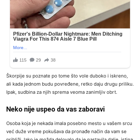
Škorpije su poznate po tome što vole duboko i iskreno,
ali kada jednom budu povređene, retko daju drugu priliku.
Ipak, sudbina za njih sprema veoma zanimljiv obrt.
Neko nije uspeo da vas zaboravi
Osoba koja je nekada imala posebno mesto u vašem srcu
već duže vreme pokušava da pronađe način da vam se
približi. Iako je možda delovalo da je nastavila dalje, istina