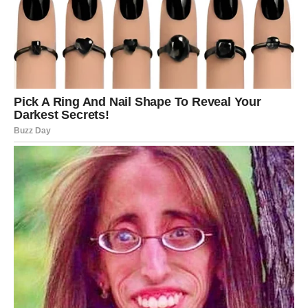
Biće vam potrebno vreme da shvatite šta zapravo
osećate. Upravo zato ne treba žuriti sa zaključcima niti
donositi odluke pod pritiskom emocija.
Sudbina vam daje priliku da ispravite ono
što je ostalo nedorečeno
Postoje ljubavne priče koje se ne završavaju onda kada
ljudi misle da su završene. Ponekad je potrebno da prođe
određeno vreme kako bi obe strane sazrele i shvatile šta
su izgubile.
Za mnoge Vodolije upravo sada dolazi trenutak kada će
dobiti priliku da zatvore jedno poglavlje na pravi način ili
da ga započnu iznova, ali pod mnogo boljim okolnostima.