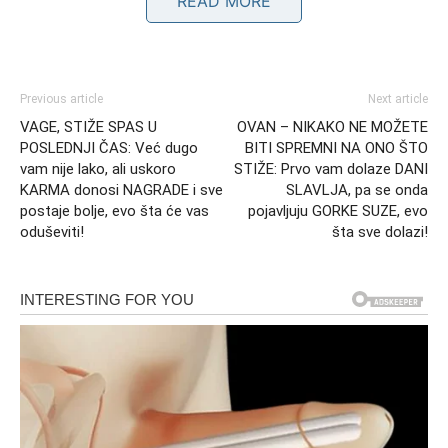
READ MORE
Previous article
Next article
VAGE, STIŽE SPAS U
OVAN – NIKAKO NE MOŽETE
POSLEDNJI ČAS: Već dugo
BITI SPREMNI NA ONO ŠTO
vam nije lako, ali uskoro
STIŽE: Prvo vam dolaze DANI
KARMA donosi NAGRADE i sve
SLAVLJA, pa se onda
VODOLIJA – PROŠLOST KUCKA
postaje bolje, evo šta će vas
pojavljuju GORKE SUZE, evo
oduševiti!
šta sve dolazi!
NA VRATA U TRENUTKU KADA
TO NAJMANJE OČEKUJETE
Vodolije su često te koje nastavljaju dalje bez okretanja
unazad. Međutim, ovog puta neće one tražiti prošlost –
prošlost će pronaći njih.
Osoba iz prošlosti želi novi početak