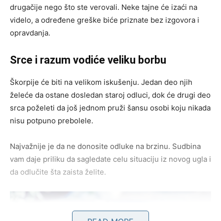
drugačije nego što ste verovali. Neke tajne će izaći na
videlo, a određene greške biće priznate bez izgovora i
opravdanja.
Srce i razum vodiće veliku borbu
Škorpije će biti na velikom iskušenju. Jedan deo njih
želeće da ostane dosledan staroj odluci, dok će drugi deo
srca poželeti da još jednom pruži šansu osobi koju nikada
nisu potpuno prebolele.
Najvažnije je da ne donosite odluke na brzinu. Sudbina
vam daje priliku da sagledate celu situaciju iz novog ugla i
da odlučite šta zaista želite.