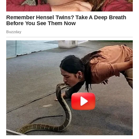
Vreme je da sebe stavite na prvo mesto
Godinama ste pokušavali da svima ugodite, da održite mir
i da budete oslonac ljudima koji često nisu činili isto za
vas. Sada dolazi vreme kada ćete shvatiti da takav način
života više nema smisla.
Počećete da birate sebe, svoje zdravlje, svoj mir i svoju
sreću. Neki ljudi će zbog toga biti razočarani, ali to više
neće biti vaš problem.
Ono što je najvažnije jeste da ćete konačno prestati da
živite prema tuđim očekivanjima.