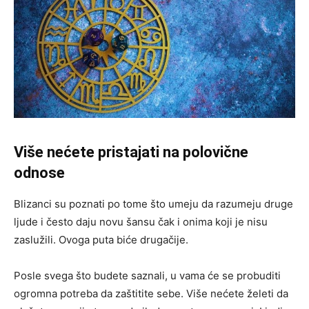
Više nećete pristajati na polovične
odnose
Blizanci su poznati po tome što umeju da razumeju druge
ljude i često daju novu šansu čak i onima koji je nisu
zaslužili. Ovoga puta biće drugačije.
Posle svega što budete saznali, u vama će se probuditi
ogromna potreba da zaštitite sebe. Više nećete želeti da