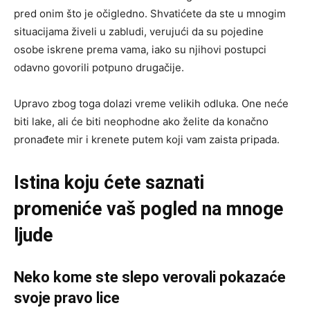
pred onim što je očigledno. Shvatićete da ste u mnogim
situacijama živeli u zabludi, verujući da su pojedine
osobe iskrene prema vama, iako su njihovi postupci
odavno govorili potpuno drugačije.
Upravo zbog toga dolazi vreme velikih odluka. One neće
biti lake, ali će biti neophodne ako želite da konačno
pronađete mir i krenete putem koji vam zaista pripada.
Istina koju ćete saznati
promeniće vaš pogled na mnoge
ljude
Neko kome ste slepo verovali pokazaće
svoje pravo lice