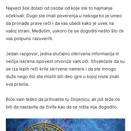
Najveći šok dolazi od osobe od koje ste to najmanje
očekivali. Dugo ste imali poverenja u nekoga ko je umeo
da pronađe prave reči i da vas ubedi kako je uvek na
vašoj strani. Međutim, uskoro će se dogoditi nešto što će
vas potpuno razuveriti.
Jedan razgovor, jedna slučajno otkrivena informacija ili
nečija iskrena ispovest otvoriće vam oči. Shvatićete da su
se iza lepih reči krile skrivene namere i da ste mnogo
duže nego što ste mislili bili deo igre u kojoj niste znali
sva pravila.
Biće vam teško da prihvatite tu činjenicu, ali još teže će
biti da nastavite da živite kao da se ništa nije dogodilo.