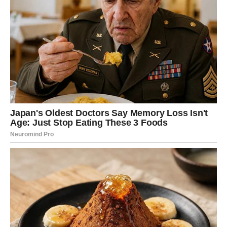
Biće i onih Blizanaca koji će konačno priznati sebi da
ljubav više nije ista i da ostaju u vezi samo iz navike ili
straha od promene.
Takvo saznanje neće biti lako, ali će doneti slobodu koju
odavno priželjkujete.
Slobodni Blizanci zatvaraju vrata
prošlosti
Ako ste dugo razmišljali o osobi iz prošlosti, uskoro ćete
shvatiti da je vreme da tu priču konačno završite. Više
nećete želeti da čekate nekoga ko nije umeo da vas ceni
kada je imao priliku.
Tek kada zatvorite ta vrata, pojaviće se mogućnost za
potpuno novu ljubav. Sudbina vam neće poslati pravu
osobu dok ne završite ono što vas i dalje vezuje za