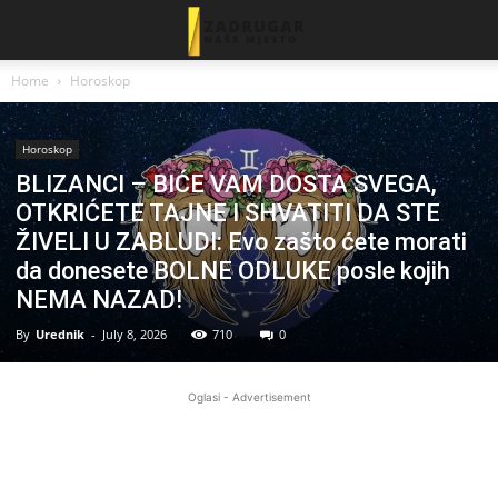
Home
Horoskop
Horoskop
BLIZANCI – BIĆE VAM DOSTA SVEGA,
OTKRIĆETE TAJNE I SHVATITI DA STE
ŽIVELI U ZABLUDI: Evo zašto ćete morati
da donesete BOLNE ODLUKE posle kojih
NEMA NAZAD!
By
Urednik
-
July 8, 2026
710
0
Oglasi - Advertisement