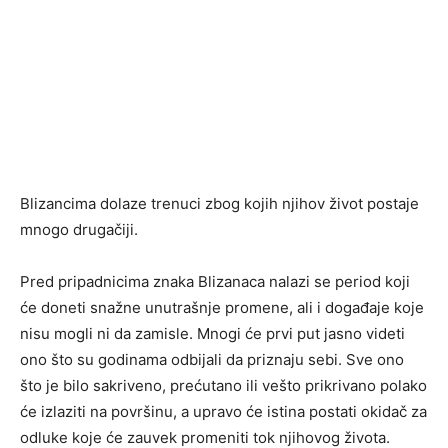
Blizancima dolaze trenuci zbog kojih njihov život postaje
mnogo drugačiji.
Pred pripadnicima znaka Blizanaca nalazi se period koji
će doneti snažne unutrašnje promene, ali i događaje koje
nisu mogli ni da zamisle. Mnogi će prvi put jasno videti
ono što su godinama odbijali da priznaju sebi. Sve ono
što je bilo sakriveno, prećutano ili vešto prikrivano polako
će izlaziti na površinu, a upravo će istina postati okidač za
odluke koje će zauvek promeniti tok njihovog života.