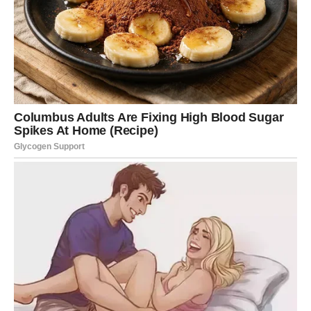
prošlost.
Posao i novac zahtevaju hrabre
poteze
Shvatićete ko vas iskorišćava
Na poslovnom planu dolazi trenutak kada ćete jasno
videti ko zaista poštuje vaš trud, a ko koristi vaše znanje
kako bi ostvario sopstvenu korist.
Moguće je da ćete odbiti ponudu koja na prvi pogled
izgleda primamljivo, ali ćete intuicijom osetiti da iza nje
postoji nešto što nije iskreno. Upravo ta odluka mogla bi
da vas zaštiti od velikog razočaranja.