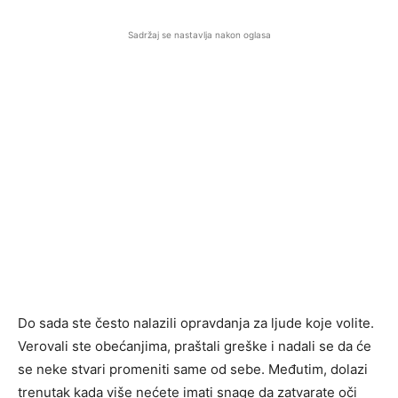
Sadržaj se nastavlja nakon oglasa
Do sada ste često nalazili opravdanja za ljude koje volite.
Verovali ste obećanjima, praštali greške i nadali se da će
se neke stvari promeniti same od sebe. Međutim, dolazi
trenutak kada više nećete imati snage da zatvarate oči