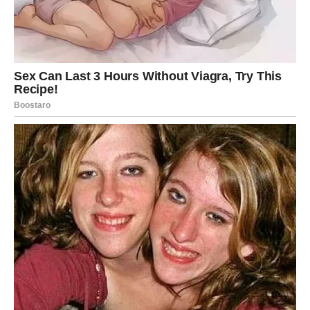
Istovremeno, pred vama će se otvoriti nova poslovna
prilika koja će zahtevati hrabrost, ali će dugoročno doneti
mnogo više sigurnosti nego ono što trenutno imate.
Najveća lekcija koju vam sudbina
donosi