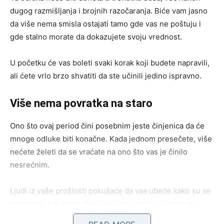
dugog razmišljanja i brojnih razočaranja. Biće vam jasno
da više nema smisla ostajati tamo gde vas ne poštuju i
gde stalno morate da dokazujete svoju vrednost.
U početku će vas boleti svaki korak koji budete napravili,
ali ćete vrlo brzo shvatiti da ste učinili jedino ispravno.
Više nema povratka na staro
Ono što ovaj period čini posebnim jeste činjenica da će
mnoge odluke biti konačne. Kada jednom presečete, više
nećete želeti da se vraćate na ono što vas je činilo
nesrećnim.
Ljudi iz vaše prošlosti pokušaće da vas ubede kako su se
promenili, kako zaslužuju još jednu priliku ili kako ste
pogrešno razumeli celu situaciju. Međutim, vi ćete ovog