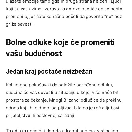
ulažete emocije tamo gde ih druga strana ne ceni. Ljudi
koji su vas uzimali zdravo za gotovo osetiće da se nešto
promenilo, jer ćete konačno početi da govorite “ne” bez
griže savesti.
Bolne odluke koje će promeniti
vašu budućnost
Jedan kraj postaće neizbežan
Koliko god pokušavali da odložite određenu odluku,
sudbina će vas dovesti u situaciju u kojoj više neće biti
prostora za čekanje. Mnogi Blizanci odlučiće da prekinu
odnos koji ih je dugo iscrpljivao, bilo da je reč o ljubavi,
prijateljstvu ili poslovnoj saradnji.
Ta odluka neće biti doneta u trenutku besa, već nakon