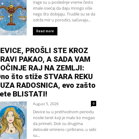
Vage su u poslednje vreme često
imale osećaj da daju mnogo više
nego što dobijaju. Trudile su se da
održe mir u porodici, sačuvaju...
Read more
EVICE, PROŠLI STE KROZ
RAVI PAKAO, A SADA VAM
OČINJE RAJ NA ZEMLJI:
no što stiže STVARA REKU
UZA RADOSNICA, evo zašto
ete BLISTATI!
August 5, 2026
0
Device su u prethodnom periodu
nosile teret koji je malo ko mogao
da primeti. Dok su drugima
delovale smireno i pribrano, u sebi
su...