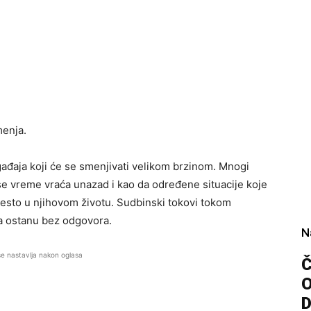
menja.
gađaja koji će se smenjivati velikom brzinom. Mnogi
se vreme vraća unazad i kao da određene situacije koje
esto u njihovom životu. Sudbinski tokovi tokom
ja ostanu bez odgovora.
N
se nastavlja nakon oglasa
Č
D