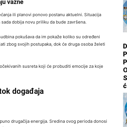
ju važne
anja ili planovi ponovo postanu aktuelni. Situacija
 sada dobija novu priliku da bude završena.
 sudbina pokušava da im pokaže koliko su određeni
jati zbog svojih postupaka, dok će druga osoba želeti
D
P
P
očekivanih susreta koji će probuditi emocije za koje
O
S
ć
 tok događaja
tpuno drugačija energija. Sredina ovog perioda donosi