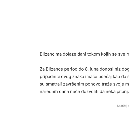
Blizancima dolaze dani tokom kojih se sve 
Za Blizance period do 8. juna donosi niz do
pripadnici ovog znaka imaće osećaj kao da 
su smatrali završenim ponovo traže svoje m
narednih dana neće dozvoliti da neka pitan
Sadržaj 