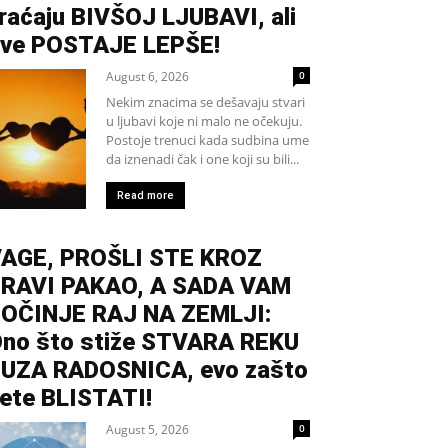
raćaju BIVŠOJ LJUBAVI, ali
ve POSTAJE LEPŠE!
August 6, 2026
0
Nekim znacima se dešavaju stvari
u ljubavi koje ni malo ne očekuju.
Postoje trenuci kada sudbina ume
da iznenadi čak i one koji su bili...
Read more
AGE, PROŠLI STE KROZ
RAVI PAKAO, A SADA VAM
OČINJE RAJ NA ZEMLJI:
no što stiže STVARA REKU
UZA RADOSNICA, evo zašto
ete BLISTATI!
August 5, 2026
0