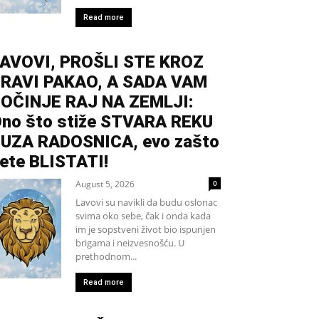
Read more
AVOVI, PROŠLI STE KROZ
RAVI PAKAO, A SADA VAM
OČINJE RAJ NA ZEMLJI:
no što stiže STVARA REKU
UZA RADOSNICA, evo zašto
ete BLISTATI!
August 5, 2026
0
Lavovi su navikli da budu oslonac
svima oko sebe, čak i onda kada
im je sopstveni život bio ispunjen
brigama i neizvesnošću. U
prethodnom...
Read more