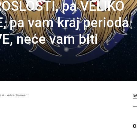
OŠLOSTI, pa VELIKO
 pa vam kraj perioda
, neće vam biti
S
asi - Advertisement
O