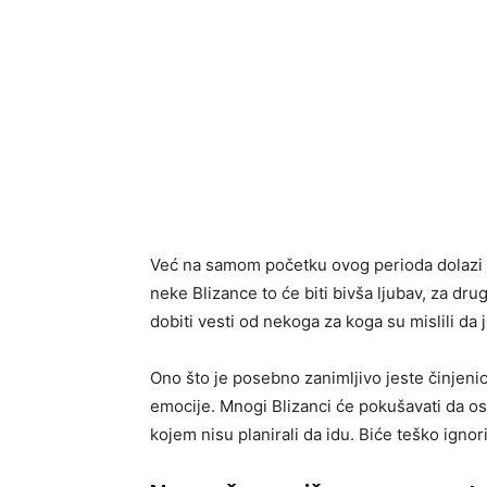
Već na samom početku ovog perioda dolazi 
neke Blizance to će biti bivša ljubav, za drug
dobiti vesti od nekoga za koga su mislili da 
Ono što je posebno zanimljivo jeste činjenic
emocije. Mnogi Blizanci će pokušavati da ost
kojem nisu planirali da idu. Biće teško ignor