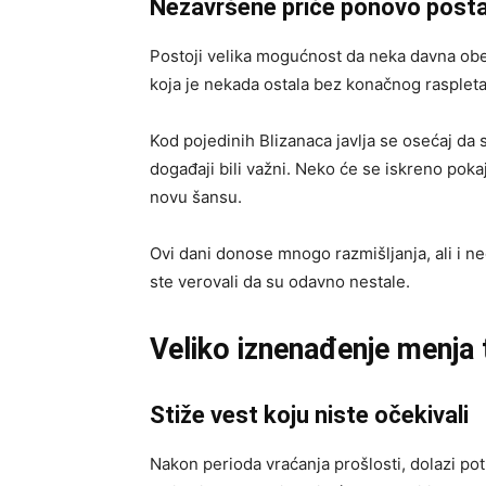
Nezavršene priče ponovo posta
Postoji velika mogućnost da neka davna obeć
koja je nekada ostala bez konačnog raspleta
Kod pojedinih Blizanaca javlja se osećaj da
događaji bili važni. Neko će se iskreno poka
novu šansu.
Ovi dani donose mnogo razmišljanja, ali i ne
ste verovali da su odavno nestale.
Veliko iznenađenje menja
Stiže vest koju niste očekivali
Nakon perioda vraćanja prošlosti, dolazi po