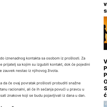
v
s
do iznenadnog kontakta sa osobom iz prošlosti. Za
V
e prijatelj sa kojim su izgubili kontakt, dok će pojedini
P
je zauvek nestao iz njihovog života.
P
O
a da će ovaj povratak prošlosti probuditi snažne
S
anu racionalni, ali će ih sećanja povući u pravcu u
ć
isati znakove koji se budu pojavljivali iz dana u dan.