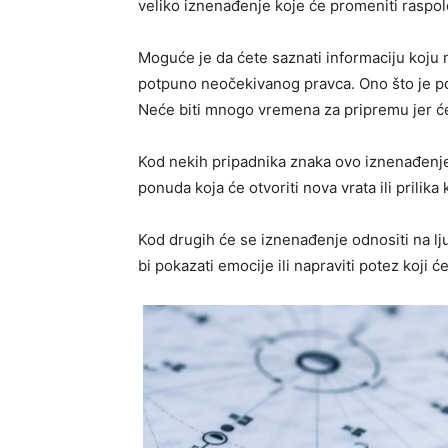
veliko iznenađenje koje će promeniti raspo
Moguće je da ćete saznati informaciju koju ni
potpuno neočekivanog pravca. Ono što je p
Neće biti mnogo vremena za pripremu jer će 
Kod nekih pripadnika znaka ovo iznenađenje
ponuda koja će otvoriti nova vrata ili prilik
Kod drugih će se iznenađenje odnositi na l
bi pokazati emocije ili napraviti potez koji će