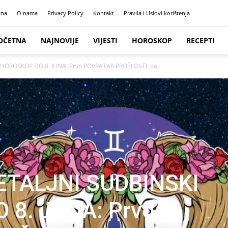
tna
O nama
Privacy Policy
Kontakt
Pravila i Uslovi korištenja
OČETNA
NAJNOVIJE
VIJESTI
HOROSKOP
RECEPTI
 HOROSKOP DO 8. JUNA: Prvo POVRATAK PROŠLOSTI, pa...
ETALJNI SUDBINSKI
 8. JUNA: Prvo