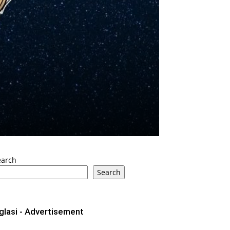
earch
Search
glasi - Advertisement