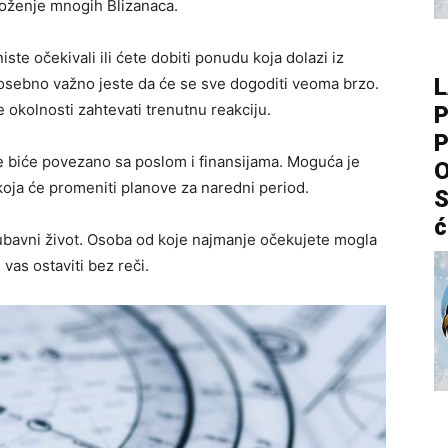
loženje mnogih Blizanaca.
ste očekivali ili ćete dobiti ponudu koja dolazi iz
L
osebno važno jeste da će se sve dogoditi veoma brzo.
okolnosti zahtevati trenutnu reakciju.
P
P
 biće povezano sa poslom i finansijama. Moguća je
O
a koja će promeniti planove za naredni period.
S
ć
jubavni život. Osoba od koje najmanje očekujete mogla
 vas ostaviti bez reči.