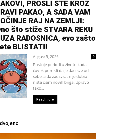
AKOVI, PROŠLI STE KROZ
RAVI PAKAO, A SADA VAM
OČINJE RAJ NA ZEMLJI:
no što stiže STVARA REKU
UZA RADOSNICA, evo zašto
ete BLISTATI!
August 5, 2026
0
Postoje periodi u životu kada
čovek pomisli da je dao sve od
sebe, a da zauzvrat nije dobio
ništa osim novih briga. Upravo
tako...
Read more
zdvojeno