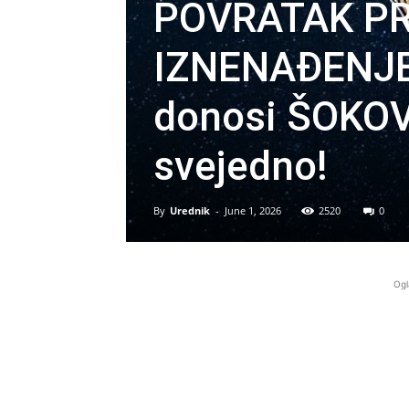
POVRATAK PR
IZNENAĐENJE,
donosi ŠOKOVE
svejedno!
By
Urednik
-
June 1, 2026
2520
0
Ogl