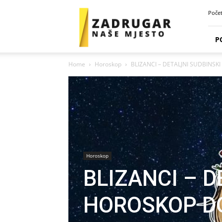
Zadrugar
Poče
Spot
P
Home
Horoskop
BLIZANCI – DETALJNI SUDBINSKI
Horoskop
BLIZANCI – D
HOROSKOP DO