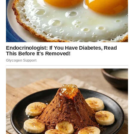
Biće trenutaka kada će ostati sami i shvatiti koliko su
daleko stigli. Tada dolaze suze – iskrene, teške i pune
olakšanja. Sve ono što su prećutali, svi dani kada su
mislili da neće izdržati, sada dobijaju smisao.
To neće biti obična sreća. To će biti osećaj pobede nad
nepravdom koja ih je dugo pratila.
Veliki preokret u ljubavi i
odnosima
Mnogi Blizanci su prošli kroz ljubavne razočaranja koja su
ih duboko promenila. Davali su mnogo više nego što su
dobijali zauzvrat. Neki su voleli osobe koje nisu znale da
cene njihovu iskrenost, dok su drugi ostali bez ljubavi u
koju su verovali svim srcem.