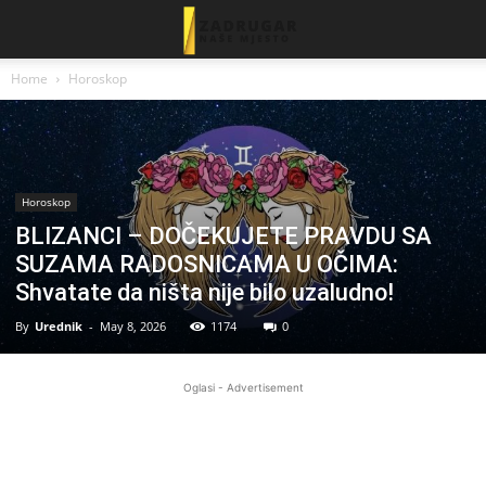
Home
Horoskop
Horoskop
BLIZANCI – DOČEKUJETE PRAVDU SA
SUZAMA RADOSNICAMA U OČIMA:
Shvatate da ništa nije bilo uzaludno!
By
Urednik
-
May 8, 2026
1174
0
Oglasi - Advertisement