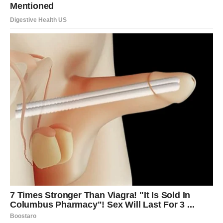
životno, sada se vraća kroz neočekivane okolnosti. Kao
da univerzum konačno odlučuje da ih nagradi za sve kroz
šta su prošli.
Mnogi pripadnici ovog znaka osetiće veliko olakšanje
zbog događaja koji će im potvrditi da pravda ipak postoji.
Dugo su čekali na trenutak kada će moći da podignu
glavu bez gorčine u sebi, a taj trenutak sada dolazi.