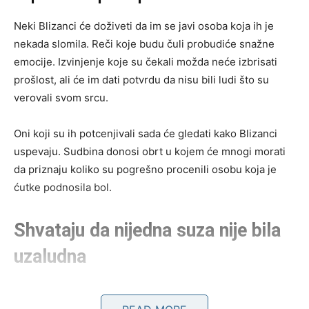
Neki Blizanci će doživeti da im se javi osoba koja ih je
nekada slomila. Reči koje budu čuli probudiće snažne
emocije. Izvinjenje koje su čekali možda neće izbrisati
prošlost, ali će im dati potvrdu da nisu bili ludi što su
verovali svom srcu.
Oni koji su ih potcenjivali sada će gledati kako Blizanci
uspevaju. Sudbina donosi obrt u kojem će mnogi morati
da priznaju koliko su pogrešno procenili osobu koja je
ćutke podnosila bol.
Shvataju da nijedna suza nije bila
uzaludna
Najveća promena neće biti spoljašnja, već unutrašnja.