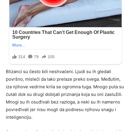
Blizanci su često bili neshvaćeni. Ljudi su ih gledali
površno, misleći da lako prelaze preko svega. Međutim,
iza njihove vedrine krila se ogromna tuga. Mnogo puta su
ćutali dok su drugi dobijali priznanja koja su oni zaslužili.
Mnogi su ih osuđivali bez razloga, a neki su ih namerno
povređivali jer nisu mogli da podnesu njihovu snagu i
inteligenciju.