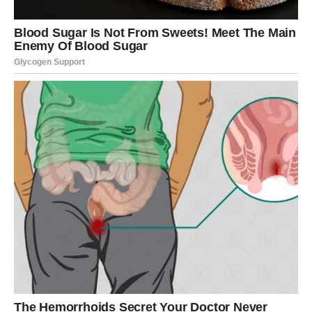
vrednost nekome ko ih nije umeo ceniti.
Sudbina im vraća ono što im
pripada
Blizanci ulaze u period u kojem će mnoge stvari doći na
svoje mesto. Ono što im je bilo oduzeto, bilo emotivno ili