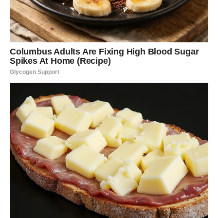
Sudbina sada menja pravila igre. Dolazi trenutak kada će
neko jasno pokazati koliko su Blizanci važni. Neki će
dobiti dugo očekivanu poruku, susret ili priznanje koje će
im vratiti veru u emocije.
Osoba iz prošlosti može doneti veliko
iznenađenje
Postoji mogućnost da se vrati neko ko nikada nije
zaboravio Blizance. Ta osoba će konačno razumeti šta je
izgubila. Reči koje budu izgovorene ostaviće snažan trag
i probuditi uspavane emocije.
Ipak, najvažnije je to što će Blizanci prvi put posle dugo
vremena osetiti da su voljeni onako kako zaslužuju. Više
neće morati da mole za pažnju, niti da dokazuju svoju