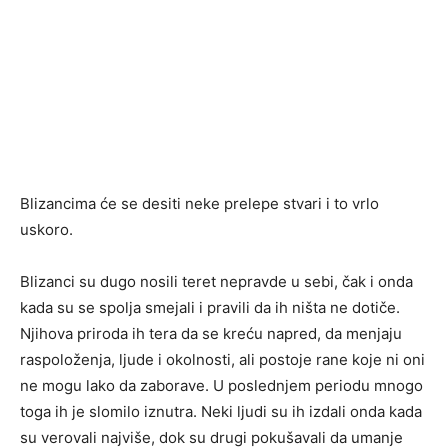
Blizancima će se desiti neke prelepe stvari i to vrlo
uskoro.
Blizanci su dugo nosili teret nepravde u sebi, čak i onda
kada su se spolja smejali i pravili da ih ništa ne dotiče.
Njihova priroda ih tera da se kreću napred, da menjaju
raspoloženja, ljude i okolnosti, ali postoje rane koje ni oni
ne mogu lako da zaborave. U poslednjem periodu mnogo
toga ih je slomilo iznutra. Neki ljudi su ih izdali onda kada
su verovali najviše, dok su drugi pokušavali da umanje