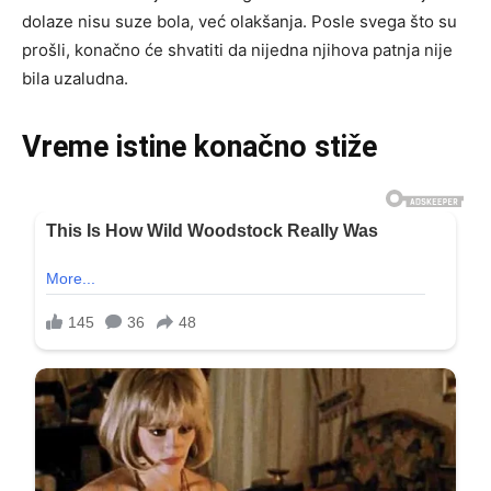
dolaze nisu suze bola, već olakšanja. Posle svega što su
prošli, konačno će shvatiti da nijedna njihova patnja nije
bila uzaludna.
Vreme istine konačno stiže