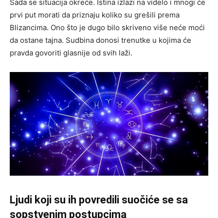
Sada se situacija okreće. Istina izlazi na videlo i mnogi će
prvi put morati da priznaju koliko su grešili prema
Blizancima. Ono što je dugo bilo skriveno više neće moći
da ostane tajna. Sudbina donosi trenutke u kojima će
pravda govoriti glasnije od svih laži.
Ljudi koji su ih povredili suočiće se sa
sopstvenim postupcima