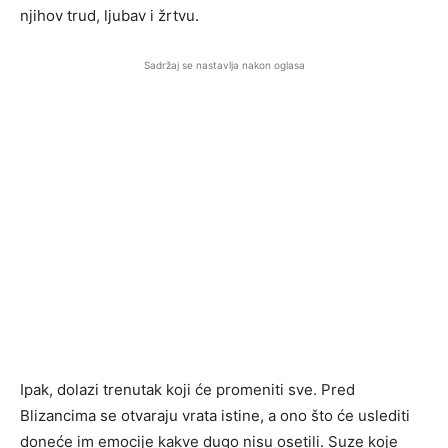
njihov trud, ljubav i žrtvu.
Sadržaj se nastavlja nakon oglasa
Ipak, dolazi trenutak koji će promeniti sve. Pred
Blizancima se otvaraju vrata istine, a ono što će uslediti
doneće im emocije kakve dugo nisu osetili. Suze koje