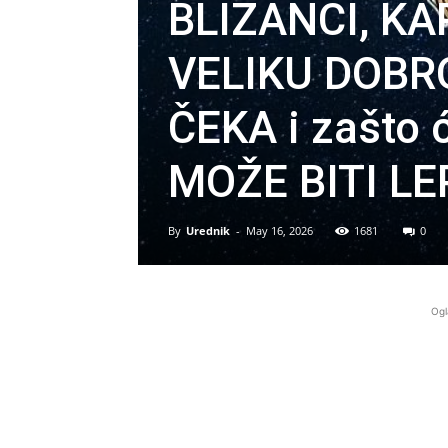
BLIZANCI, K
VELIKU DOBRO
ČEKA i zašto ć
MOŽE BITI LE
By
Urednik
-
May 16, 2026
1681
0
Ogl