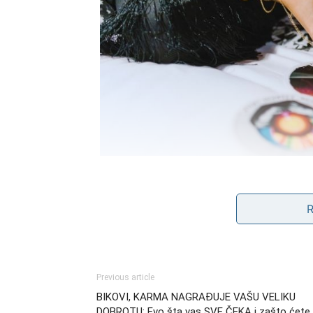
Velika promena na emoti
Blizanci su znak koji voli iskreno i duboko,
nekoga zavolite, spremni ste da date sve od 
nisu umele da čuvaju ono što imaju.
Previous article
BIKOVI, KARMA NAGRAĐUJE VAŠU VELIKU
Sada dolazi vreme kada će ljubav dobiti pot
DOBROTU: Evo šta vas SVE ČEKA i zašto ćete