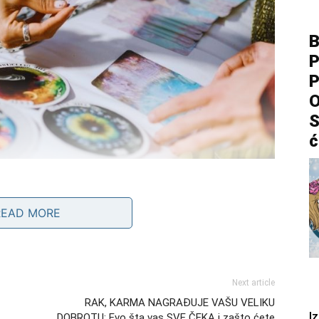
B
P
P
O
S
ć
vnom planu
READ MORE
 iako to često kriju iza humora i vedrog ponašanja. Kada
sebe. Problem je što ste često nailazili na osobe koje
Next article
RAK, KARMA NAGRAĐUJE VAŠU VELIKU
puno drugačije značenje.
I
DOBROTU: Evo šta vas SVE ČEKA i zašto ćete