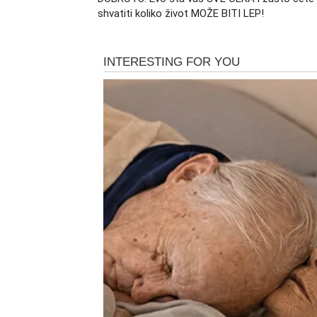
shvatiti koliko život MOŽE BITI LEP!
Sudbina vam sprema emocije ko
Pred mnogim Blizancima nalazi se poznanst
To neće biti prolazna priča niti odnos pun n
dugo vremena osetiti mir.
Neko će u vaš život ući iskreno, bez igrica
dobrotu i vašu emotivnu vrednost. Upravo z
postoji.
Blizanci koji su već zauzeti takođe ulaze u m
počeće da nestaju, a odnos sa voljenom os
Novac i uspeh dolaze onda
Vi ste znak koji se često mnogo trudi, ali r