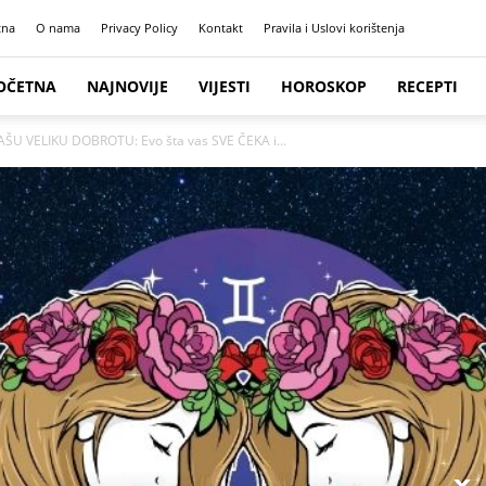
tna
O nama
Privacy Policy
Kontakt
Pravila i Uslovi korištenja
OČETNA
NAJNOVIJE
VIJESTI
HOROSKOP
RECEPTI
U VELIKU DOBROTU: Evo šta vas SVE ČEKA i...