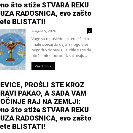
no što stiže STVARA REKU
UZA RADOSNICA, evo zašto
ete BLISTATI!
August 5, 2026
0
Vage su u poslednje vreme često
imale osećaj da daju mnogo više
nego što dobijaju. Trudile su se da
održe mir u porodici, sačuvaju...
Read more
EVICE, PROŠLI STE KROZ
RAVI PAKAO, A SADA VAM
OČINJE RAJ NA ZEMLJI:
no što stiže STVARA REKU
UZA RADOSNICA, evo zašto
ete BLISTATI!