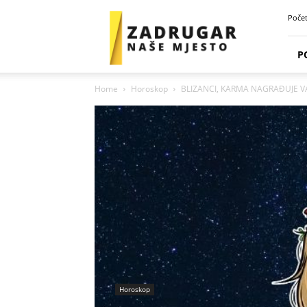
Zadrugar
Poče
Spot
P
Home
Horoskop
BLIZANCI, KARMA NAGRAĐUJE VAŠ
Horoskop