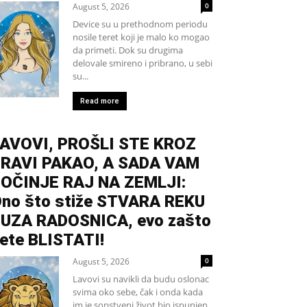
August 5, 2026
0
Device su u prethodnom periodu
nosile teret koji je malo ko mogao
da primeti. Dok su drugima
delovale smireno i pribrano, u sebi
su...
Read more
AVOVI, PROŠLI STE KROZ
RAVI PAKAO, A SADA VAM
OČINJE RAJ NA ZEMLJI:
no što stiže STVARA REKU
UZA RADOSNICA, evo zašto
ete BLISTATI!
August 5, 2026
0
Lavovi su navikli da budu oslonac
svima oko sebe, čak i onda kada
im je sopstveni život bio ispunjen