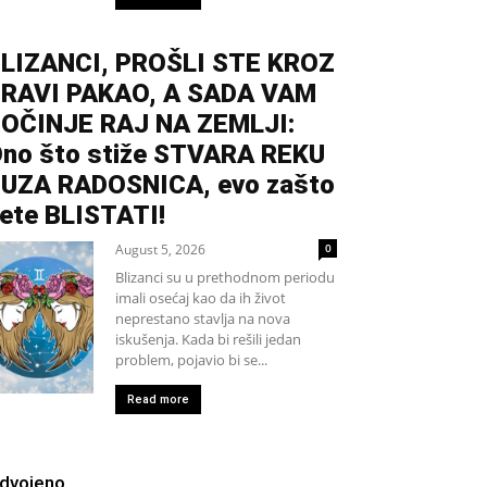
LIZANCI, PROŠLI STE KROZ
RAVI PAKAO, A SADA VAM
OČINJE RAJ NA ZEMLJI:
no što stiže STVARA REKU
UZA RADOSNICA, evo zašto
ete BLISTATI!
August 5, 2026
0
Blizanci su u prethodnom periodu
imali osećaj kao da ih život
neprestano stavlja na nova
iskušenja. Kada bi rešili jedan
problem, pojavio bi se...
Read more
zdvojeno