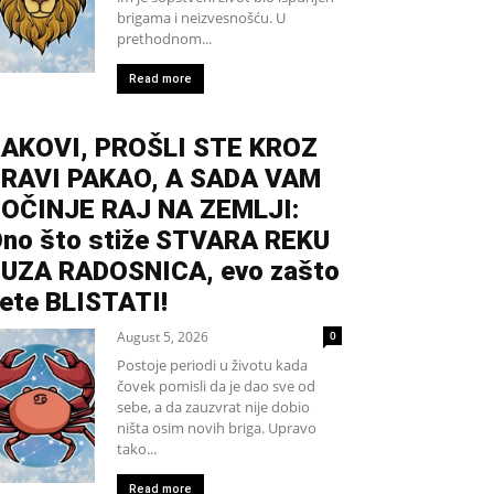
brigama i neizvesnošću. U
prethodnom...
Read more
AKOVI, PROŠLI STE KROZ
RAVI PAKAO, A SADA VAM
OČINJE RAJ NA ZEMLJI:
no što stiže STVARA REKU
UZA RADOSNICA, evo zašto
ete BLISTATI!
August 5, 2026
0
Postoje periodi u životu kada
čovek pomisli da je dao sve od
sebe, a da zauzvrat nije dobio
ništa osim novih briga. Upravo
tako...
Read more