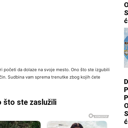
O
S
ć
 početi da dolaze na svoje mesto. Ono što ste izgubili
ačin. Sudbina vam sprema trenutke zbog kojih ćete
D
P
P
to ste zaslužili
O
S
ć