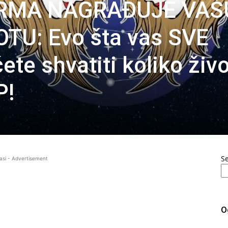
ARMA NAGRAĐUJE VAŠ
TU: Evo šta vas SVE
ete shvatiti koliko živo
P!
S
asi - Advertisement
O