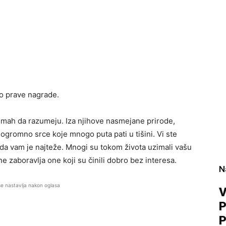
o prave nagrade.
odmah da razumeju. Iza njihove nasmejane prirode,
ogromno srce koje mnogo puta pati u tišini. Vi ste
da vam je najteže. Mnogi su tokom života uzimali vašu
e zaboravlja one koji su činili dobro bez interesa.
N
se nastavlja nakon oglasa
V
P
P