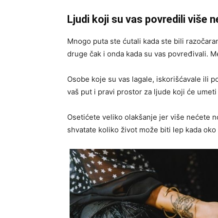
Ljudi koji su vas povredili viš
Mnogo puta ste ćutali kada ste bili razočaran
druge čak i onda kada su vas povređivali. M
Osobe koje su vas lagale, iskorišćavale ili p
vaš put i pravi prostor za ljude koji će ume
Osetićete veliko olakšanje jer više nećete n
shvatate koliko život može biti lep kada oko