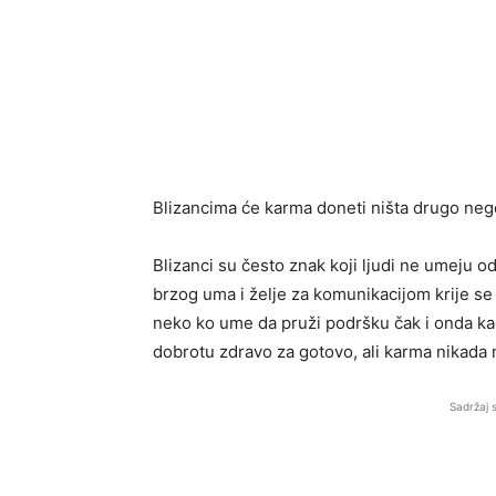
Blizancima će karma doneti ništa drugo neg
Blizanci su često znak koji ljudi ne umeju 
brzog uma i želje za komunikacijom krije se 
neko ko ume da pruži podršku čak i onda ka
dobrotu zdravo za gotovo, ali karma nikada n
Sadržaj 