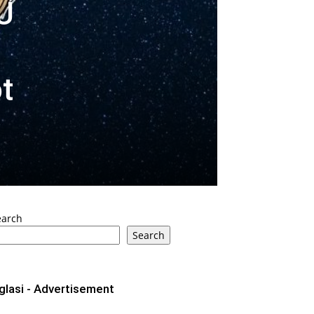
U
t
earch
Search
glasi - Advertisement