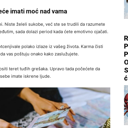
e neće imati moć nad vama
i. Niste želeli sukobe, već ste se trudili da razumete
eđutim, sada dolazi period kada ćete emotivno ojačati.
R
P
otcenjivale polako izlaze iz vašeg života. Karma čisti
P
ti da vas poštuju onako kako zaslužujete.
O
ositi teret tuđih grešaka. Upravo tada počećete da
S
 sebe imate iskrene ljude.
ć