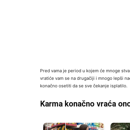
Pred vama je period u kojem će mnoge stvari
vratiće vam se na drugačiji i mnogo lepši n
konačno osetiti da se sve čekanje isplatilo.
Karma konačno vraća ono š