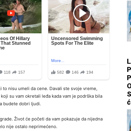
L
P
P
O
i to nisu umeli da cene. Davali ste svoje vreme,
S
koji su vam okretali leđa kada vam je podrška bila
ć
da budete dobri ljudi.
rade. Život će početi da vam pokazuje da nijedna
elo nije ostalo neprimećeno.