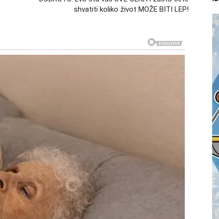
shvatiti koliko život MOŽE BITI LEP!
je će vas promeniti
vo koje će probuditi nešto posebno u njihovom srcu.
esigurnosti. Ovo je period u kojem ćete prvi put posle
 i lažnih obećanja. Ta osoba će umeti da prepozna vašu
bog toga ćete početi da verujete da prava sreća ipak
nogo stabilniji period. Problemi koji su vas mučili
obom može postati mnogo jači nego ranije.
 kada ste skoro izgubili nadu
ezultati umeju da kasne. Mnogo puta ste imali osećaj da