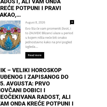
ADOST, ALI VAM ONDA
REĆE POTPUNI I PRAVI
AKAO,...
August 8, 2026
0
Evo šta će vam promeniti život, i
to ZAUVEK! Blizanci ulaze u period
u kojem ništa neće biti onako
jednostavno kako na prvi pogled
izgleda....
Read more
IK – VELIKI HOROSKOP
UĐENOG I ZAPISANOG DO
5. AVGUSTA: PRVO
OVČANI DOBICI I
EOČEKIVANA RADOST, ALI
AM ONDA KREĆE POTPUNI I