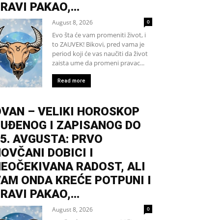
RAVI PAKAO,...
August 8, 2026
0
Evo šta će vam promeniti život, i
to ZAUVEK! Bikovi, pred vama je
period koji će vas naučiti da život
zaista ume da promeni pravac...
Read more
VAN – VELIKI HOROSKOP
UĐENOG I ZAPISANOG DO
5. AVGUSTA: PRVO
OVČANI DOBICI I
EOČEKIVANA RADOST, ALI
AM ONDA KREĆE POTPUNI I
RAVI PAKAO,...
August 8, 2026
0