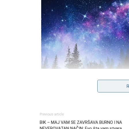
Neko pokazuje emocije koje je 
Među ljudima oko vas postoji osoba koja ve
mogao bi doneti otkrivanje istine koja će va
Previous article
Možda niste primećivali nečije poglede, sitn
BIK – MAJ VAM SE ZAVRŠAVA BURNO I NA
Međutim, sada će stvari postati mnogo jasni
NEVEROVATAN NAČIN: Evo šta vam stvara