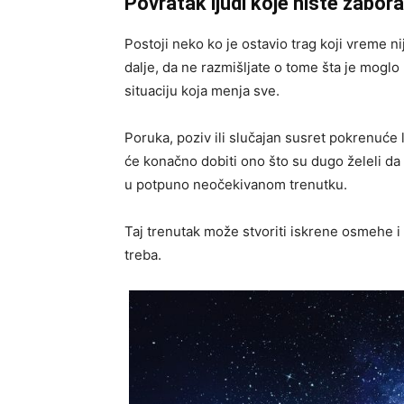
Povratak ljudi koje niste zaborav
Postoji neko ko je ostavio trag koji vreme n
dalje, da ne razmišljate o tome šta je moglo 
situaciju koja menja sve.
Poruka, poziv ili slučajan susret pokrenuće l
će konačno dobiti ono što su dugo želeli da
u potpuno neočekivanom trenutku.
Taj trenutak može stvoriti iskrene osmehe i
treba.