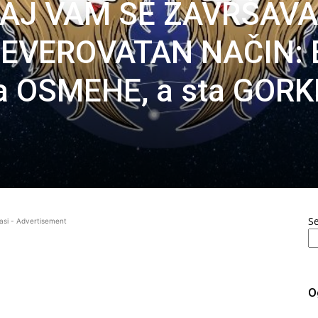
MAJ VAM SE ZAVRŠAVA
NEVEROVATAN NAČIN: 
ra OSMEHE, a sta GORK
S
asi - Advertisement
O