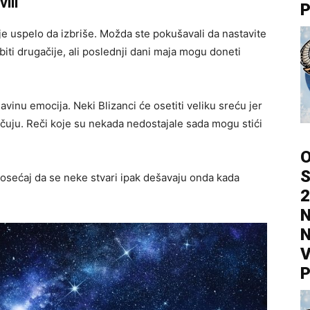
ili
P
ije uspelo da izbriše. Možda ste pokušavali da nastavite
biti drugačije, ali poslednji dani maja mogu doneti
avinu emocija. Neki Blizanci će osetiti veliku sreću jer
 čuju. Reči koje su nekada nedostajale sada mogu stići
O
S
 osećaj da se neke stvari ipak dešavaju onda kada
2
N
N
V
P