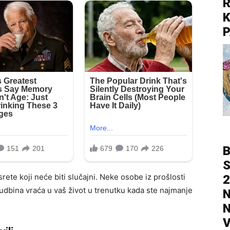
R
K
P
B
S
ete koji neće biti slučajni. Neke osobe iz prošlosti
2
udbina vraća u vaš život u trenutku kada ste najmanje
N
N
V