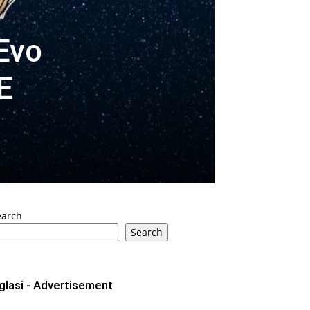
Evo
E
earch
Search
glasi - Advertisement