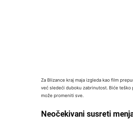
Za Blizance kraj maja izgleda kao film pre
već sledeći duboku zabrinutost. Biće teško p
može promeniti sve.
Neočekivani susreti menj