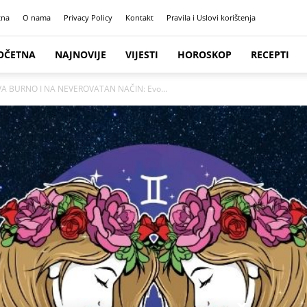
tna
O nama
Privacy Policy
Kontakt
Pravila i Uslovi korištenja
OČETNA
NAJNOVIJE
VIJESTI
HOROSKOP
RECEPTI
VA BURNO I NA NEVEROVATAN NAČIN: Evo...