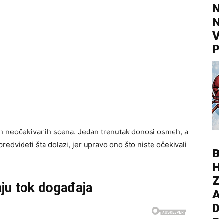
N
N
V
P
pun neočekivanih scena. Jedan trenutak donosi osmeh, a
redvideti šta dolazi, jer upravo ono što niste očekivali
B
Z
aju tok događaja
A
D