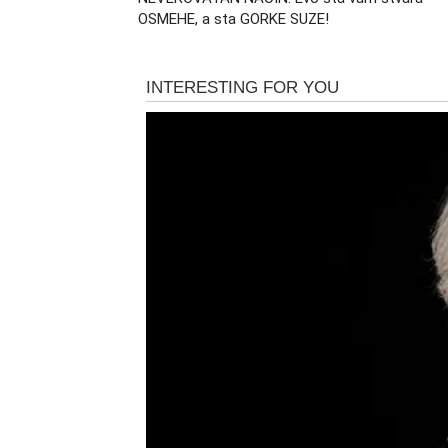
OSMEHE, a sta GORKE SUZE!
Za neke Blizance ovo će biti period velikog
Osmesi dolaze kroz neoče
Poslednji dani maja donose i događaje koji 
vas dugo opterećivale polako počinju da se 
Dugo čekana promena konačno 
Nešto što vam je dugo stvaralo nervozu i ne
je delovala kao zatvoren krug sada otvara s
Mnogi Blizanci će imati osećaj da im se tere
donosi ogromno zadovoljstvo.
Možda ste izgubili veru da će se stvari pokr