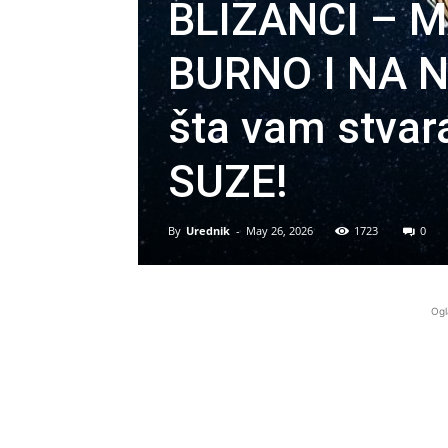
BLIZANCI – 
BURNO I NA 
šta vam stva
SUZE!
By
Urednik
-
May 26, 2026
1723
0
Ogl