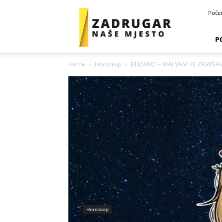
Zadrugar
Poče
Spot
P
Home
Horoskop
BLIZANCI – MAJ VAM SE ZAVRŠA
Horoskop