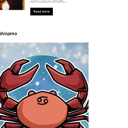
samo pauza između...
Read more
zdvojeno