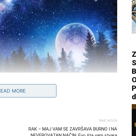
Z
S
B
O
dugo skrivao
P
READ MORE
d
ć duže vreme krije nešto veoma važno. Kraj maja
s potpuno iznenaditi.
Next article
e znakove pažnje ili pokušaje da vam se približi.
RAK – MAJ VAM SE ZAVRŠAVA BURNO I NA
je.
NEVEROVATAN NAČIN: Evo šta vam stvara