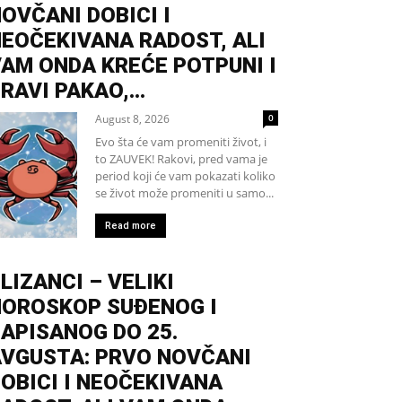
OVČANI DOBICI I
EOČEKIVANA RADOST, ALI
AM ONDA KREĆE POTPUNI I
RAVI PAKAO,...
August 8, 2026
0
Evo šta će vam promeniti život, i
to ZAUVEK! Rakovi, pred vama je
period koji će vam pokazati koliko
se život može promeniti u samo...
Read more
LIZANCI – VELIKI
HOROSKOP SUĐENOG I
APISANOG DO 25.
VGUSTA: PRVO NOVČANI
OBICI I NEOČEKIVANA