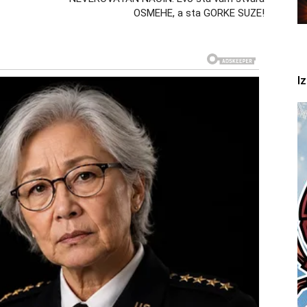
OSMEHE, a sta GORKE SUZE!
 emotivnog uzbuđenja i radosti.
kivane vesti
I
mogu probuditi osećaj olakšanja. Neke brige koje su
rešavaju.
dolazi
izvesnost moglo bi početi da se menja. Situacija koja
asvim nova vrata.
t skida sa leđa. U jednom trenutku može stići vest koja
enuti, ali kraj maja pokazuje da život ponekad priprema