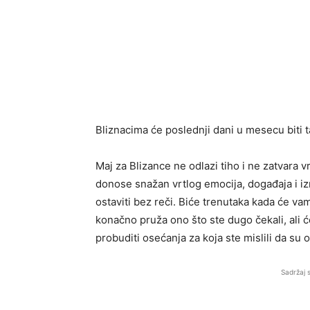
Bliznacima će poslednji dani u mesecu biti t
Maj za Blizance ne odlazi tiho i ne zatvara 
donose snažan vrtlog emocija, događaja i i
ostaviti bez reči. Biće trenutaka kada će v
konačno pruža ono što ste dugo čekali, ali će 
probuditi osećanja za koja ste mislili da su o
Sadržaj 