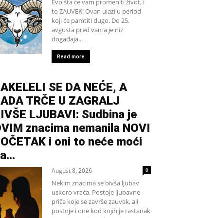
Evo šta će vam promeniti život, i
to ZAUVEK! Ovan ulazi u period
koji će pamtiti dugo. Do 25.
avgusta pred vama je niz
događaja...
Read more
AKELELI SE DA NEĆE, A
ADA TRČE U ZAGRALJ
IVŠE LJUBAVI: Sudbina je
VIM znacima nemanila NOVI
OČETAK i oni to neće moći
a...
August 8, 2026
0
Nekim znacima se bivša ljubav
uskoro vraća. Postoje ljubavne
priče koje se završe zauvek, ali
postoje i one kod kojih je rastanak