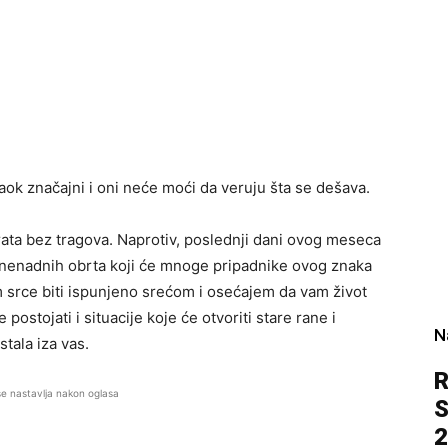
aok značajni i oni neće moći da veruju šta se dešava.
vrata bez tragova. Naprotiv, poslednji dani ovog meseca
znenadnih obrta koji će mnoge pripadnike ovog znaka
am srce biti ispunjeno srećom i osećajem da vam život
postojati i situacije koje će otvoriti stare rane i
N
stala iza vas.
R
se nastavlja nakon oglasa
S
2