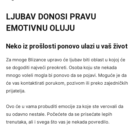
LJUBAV DONOSI PRAVU
EMOTIVNU OLUJU
Neko iz prošlosti ponovo ulazi u vaš život
Za mnoge Blizance upravo će ljubav biti oblast u kojoj će
se dogoditi najveći preokreti. Osoba koju ste nekada
mnogo voleli mogla bi ponovo da se pojavi. Moguće je da
će vas kontaktirati porukom, pozivom ili preko zajedničkih
prijatelja.
Ovo će u vama probuditi emocije za koje ste verovali da
su odavno nestale. Počećete da se prisećate lepih
trenutaka, ali i svega što vas je nekada povredilo.