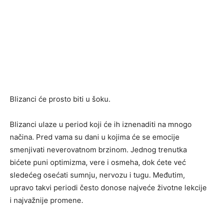
Blizanci će prosto biti u šoku.
Blizanci ulaze u period koji će ih iznenaditi na mnogo
načina. Pred vama su dani u kojima će se emocije
smenjivati neverovatnom brzinom. Jednog trenutka
bićete puni optimizma, vere i osmeha, dok ćete već
sledećeg osećati sumnju, nervozu i tugu. Međutim,
upravo takvi periodi često donose najveće životne lekcije
i najvažnije promene.