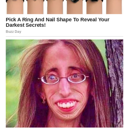
Posle najtežih trenutaka dolaze nagrade
Iako će vam se ponekad činiti da prolazite kroz emotivni
vrtlog bez kraja, važno je da znate da vas posle svega
očekuje mnogo lepši period.
Sve što se sada dešava ima svoj razlog. Svaka suza koju
prolijete postaće deo vaše snage, a svaki osmeh koji
dobijete podsetiće vas da život uvek pronađe način da
nagradi hrabre.