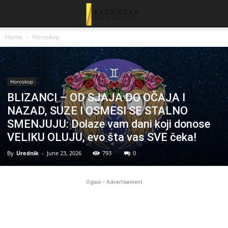
Home
Horoskop
Horoskop
BLIZANCI – OD SJAJA DO OČAJA I
NAZAD, SUZE I OSMESI SE STALNO
SMENJUJU: Dolaze vam dani koji donose
VELIKU OLUJU, evo šta vas SVE čeka!
By
Urednik
-
June 23, 2026
793
0
Oglasi - Advertisement