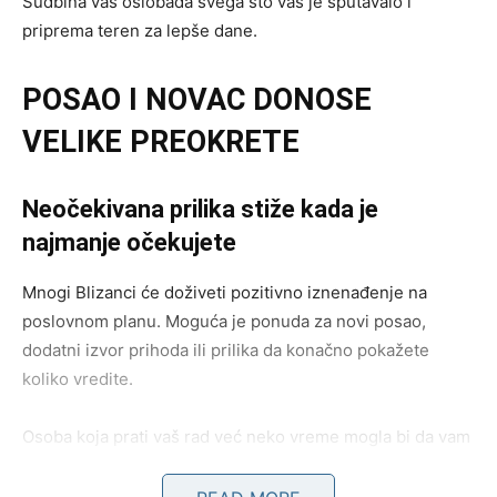
Sudbina vas oslobađa svega što vas je sputavalo i
priprema teren za lepše dane.
POSAO I NOVAC DONOSE
VELIKE PREOKRETE
Neočekivana prilika stiže kada je
najmanje očekujete
Mnogi Blizanci će doživeti pozitivno iznenađenje na
poslovnom planu. Moguća je ponuda za novi posao,
dodatni izvor prihoda ili prilika da konačno pokažete
koliko vredite.
Osoba koja prati vaš rad već neko vreme mogla bi da vam
pruži šansu koju dugo čekate.