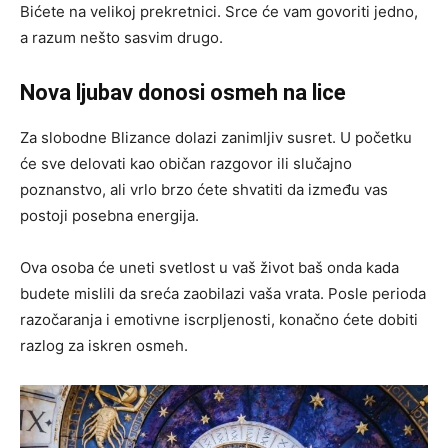
Bićete na velikoj prekretnici. Srce će vam govoriti jedno,
a razum nešto sasvim drugo.
Nova ljubav donosi osmeh na lice
Za slobodne Blizance dolazi zanimljiv susret. U početku
će sve delovati kao običan razgovor ili slučajno
poznanstvo, ali vrlo brzo ćete shvatiti da između vas
postoji posebna energija.
Ova osoba će uneti svetlost u vaš život baš onda kada
budete mislili da sreća zaobilazi vaša vrata. Posle perioda
razočaranja i emotivne iscrpljenosti, konačno ćete dobiti
razlog za iskren osmeh.