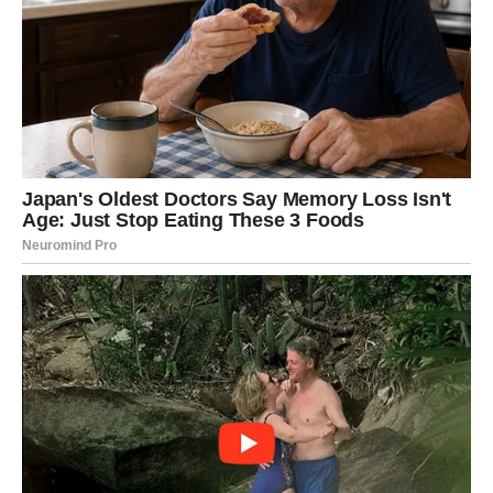
Jedan razgovor menja sve
Pred vama je važan razgovor sa osobom koju volite. Dugo
su postojale stvari koje su ostale neizrečene, ali sada
više neće biti moguće ćutati.
Iako će početak razgovora biti težak, na kraju ćete osetiti
veliko olakšanje.
Ponekad je potrebno suočiti se sa istinom kako bi odnosi
postali jači.
Pravi prijatelji pokazuju svoje lice
Ovaj period će vam jasno pokazati ko je uz vas iskreno, a
ko samo onda kada mu odgovara. Neki ljudi će vas
prijatno iznenaditi svojom podrškom, dok će vas drugi