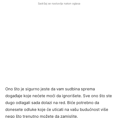
Sadržaj se nastavlja nakon oglasa
Ono što je sigurno jeste da vam sudbina sprema
događaje koje nećete moći da ignorišete. Sve ono što ste
dugo odlagali sada dolazi na red. Biće potrebno da
donesete odluke koje će uticati na vašu budućnost više
nego što trenutno možete da zamislite.