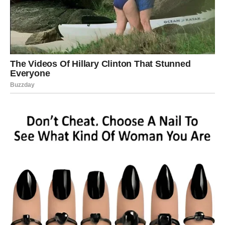
razočarati.
Ipak, bolje je znati istinu nego živeti u zabludi.
VELIKA OLUJA DONOSI I VELIKU
SREĆU