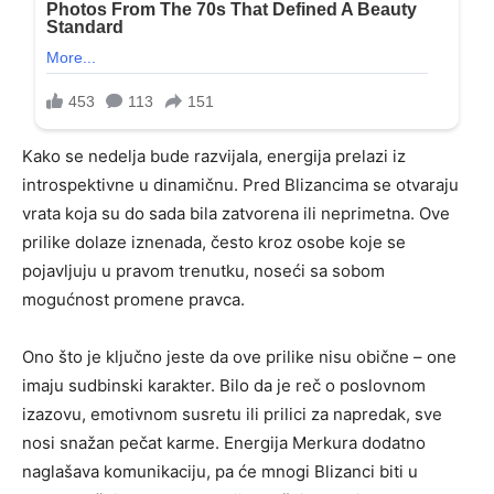
Kako se nedelja bude razvijala, energija prelazi iz
introspektivne u dinamičnu. Pred Blizancima se otvaraju
vrata koja su do sada bila zatvorena ili neprimetna. Ove
prilike dolaze iznenada, često kroz osobe koje se
pojavljuju u pravom trenutku, noseći sa sobom
mogućnost promene pravca.
Ono što je ključno jeste da ove prilike nisu obične – one
imaju sudbinski karakter. Bilo da je reč o poslovnom
izazovu, emotivnom susretu ili prilici za napredak, sve
nosi snažan pečat karme. Energija Merkura dodatno
naglašava komunikaciju, pa će mnogi Blizanci biti u