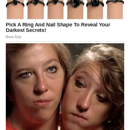
Ono što je bilo blokirano sada postaje dostupno.
Ove promene dolaze brzo i snažno, ali nose pozitivnu
energiju. Blizanci će imati osećaj kao da ih život vodi u
pravcu koji im je oduvek bio namenjen. Sve se dešava sa
razlogom i u pravom trenutku.
Unutrašnja transformacija i nova
snaga
Jačanje samopouzdanja i lične moći
Jedna od najvažnijih promena dešava se na unutrašnjem
planu. Blizanci će osetiti porast samopouzdanja i jasniju
sliku o sopstvenim vrednostima. Ono što je ranije
izazivalo sumnju sada postaje izvor snage.