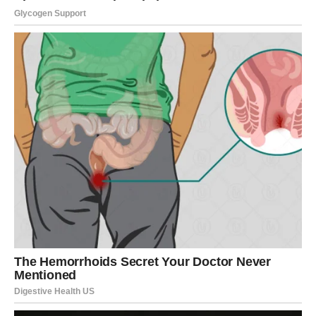
Vrhunac sudbinskog ciklusa
Trenutak kada se sve spaja u celinu
Sve što se dešavalo u prethodnom periodu vodi ka
jednom ključnom trenutku – trenutku kada se sve spaja u
smislenu celinu. Blizanci će jasno videti kako su događaji