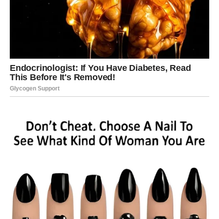
U narednom periodu, Blizanci će biti svedoci događaja
koji nose snažan sudbinski karakter. Susreti sa
određenim osobama ili neočekivane situacije imaju
potencijal da promene tok života. Ovi trenuci neće biti
slučajni – oni dolaze kao deo većeg plana.
Svaki susret i svaka okolnost imaće dublje značenje. Ono
što na prvi pogled deluje kao običan događaj, zapravo će
imati dugoročan uticaj. Blizanci će prepoznati da se
nalaze u centru važnih životnih promena.
Neočekivane prilike koje otvaraju nova
vrata
Sudbina donosi i iznenadne preokrete koji otvaraju
mogućnosti o kojima se ranije nije ni razmišljalo. Situacije
koje su delovale zatvoreno sada se iznenada otvaraju.