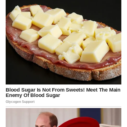
iz prošlosti povezani sa onim što sada dolazi.
Ovaj vrhunac donosi osećaj ispunjenja i razumevanja. Sve
dobija svoje mesto, a život dobija novu dimenziju smisla.
Ono što je nekada delovalo haotično sada se pretvara u
skladnu sliku.