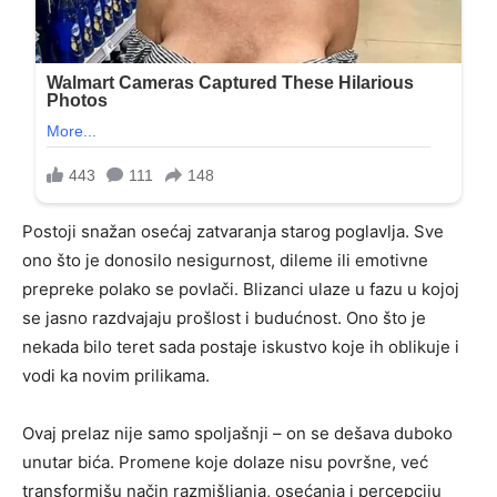
Postoji snažan osećaj zatvaranja starog poglavlja. Sve
ono što je donosilo nesigurnost, dileme ili emotivne
prepreke polako se povlači. Blizanci ulaze u fazu u kojoj
se jasno razdvajaju prošlost i budućnost. Ono što je
nekada bilo teret sada postaje iskustvo koje ih oblikuje i
vodi ka novim prilikama.
Ovaj prelaz nije samo spoljašnji – on se dešava duboko
unutar bića. Promene koje dolaze nisu površne, već
transformišu način razmišljanja, osećanja i percepciju