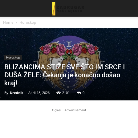
Home
Horoskop
Horoskop
BLIZANCIMA STIŽE SVE ŠTO IM SRCE I
DUŠA ŽELE: Čekanju je konačno došao
kraj!
By
Urednik
-
April 18, 2026
2101
0
Oglasi - Advertisement