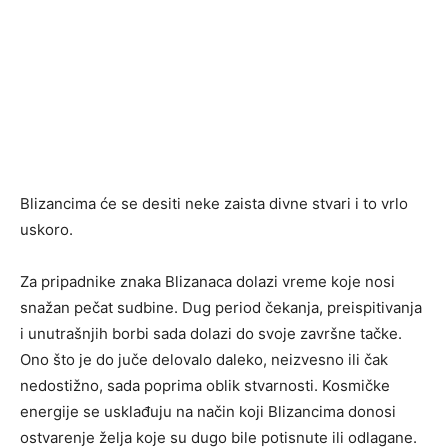
Blizancima će se desiti neke zaista divne stvari i to vrlo
uskoro.
Za pripadnike znaka Blizanaca dolazi vreme koje nosi
snažan pečat sudbine. Dug period čekanja, preispitivanja
i unutrašnjih borbi sada dolazi do svoje završne tačke.
Ono što je do juče delovalo daleko, neizvesno ili čak
nedostižno, sada poprima oblik stvarnosti. Kosmičke
energije se usklađuju na način koji Blizancima donosi
ostvarenje želja koje su dugo bile potisnute ili odlagane.