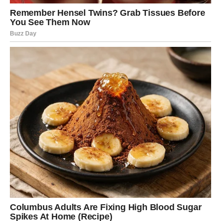
Ova promena dolazi kao rezultat svega što su prošli.
Iskustva koja su nekada bila teška sada postaju temelj na
kojem se gradi nova ličnost. Blizanci ulaze u fazu u kojoj
više ne preispituju svoju vrednost, već je jasno
prepoznaju.
Oslobađanje od prošlosti
Prošlost, koja je možda dugo imala uticaj, sada gubi svoju
moć. Blizanci se oslobađaju svega što ih je sputavalo –
bilo da su to stare emocije, odnosi ili unutrašnje dileme.
Ovo oslobađanje donosi osećaj lakoće i slobode.
Ovaj proces nije nagao, ali je snažan i konačan. Ono što
ostaje iza njih više nema uticaj na ono što dolazi. Blizanci
sada gledaju napred, sa jasnoćom i sigurnošću.