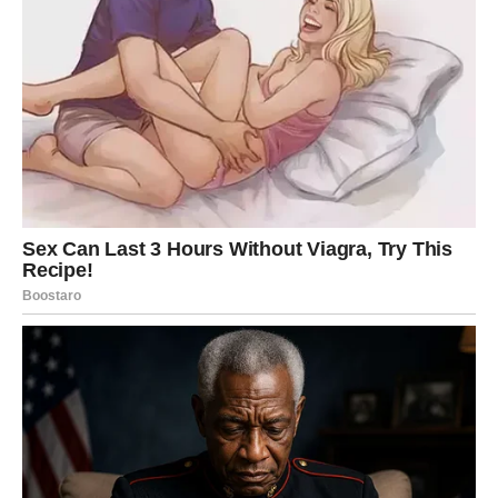
Unplugged 1993. godine
. Frances je tvrdila da je
instrument dio nasljedstva, no Silva je inzistirao da mu je
poklonjena. Sud je presudio u njegovu korist, a gitara je
kasnije prodana za nevjerojatnih šest milijuna dolara. Za
Frances je taj trenutak bio bolan podsjetnik na to kako se
i najvažniji dijelovi očevog nasljeđa mogu nepovratno
izgubiti.
Frances nikada nije željela ići putevima koji su joj se
nudili. Odbijala je uloge u filmovima, pa čak i one koje su
kasnije pripale slavnim glumicama poput
Kristen Stewart
.
Odustala je i od prilike da glumi u filmu
“Alisa u zemlji
čudesa”
Tima Burtona. Umjesto filmske slave, pronašla
je utočište u
vizualnim umjetnostima
. Posvetila se
slikanju, stvaranju i izlaganju, gdje je mogla izraziti
vlastitu kreativnost bez stalnog podsjećanja na slavne
roditelje.