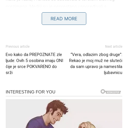
prezimena. Mediji su je neprestano uspoređivali s
roditeljima, iako je ona željela živjeti vlastiti život.
READ MORE
Zahvaljujući očevim autorskim pravima na glazbu Nirvane,
primala je značajne financijske prihode. Međutim, nije ih
doživljavala kao dar, već kao teret, jer je svjedočila kako
bogatstvo ne donosi uvijek
sreću i stabilnost
.
Previous article
Next article
Evo kako da PREPOZNATE zle
“Vera, odlazim zbog druge”:
Prihodi su joj omogućili udobnost, ali ne i mir.
ljude: Ovih 5 osobina imaju ONI
Rekao je moj muž ne sluteći
čije je srce POKVARENO do
da sam upravo ja namestila
Često je isticala kako
nasljedstvo može biti i
srži
ljubavnicu
prokletstvo
, jer je donosilo neželjenu pažnju i
odgovornost.
Njezin privatni život također je bio buran. Udala se za
glazbenika
Isaiaha Silvu
, no brak je završio gorkim
razvodom. Najveći sukob izbio je oko gitare njezina oca –
one iste koju je Kurt svirao na legendarnom nastupu
MTV