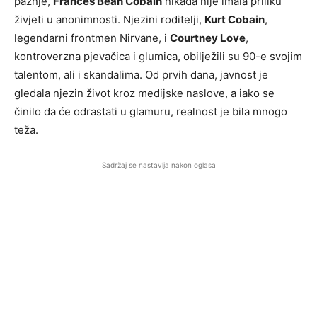
pažnje,
Frances Bean Cobain
nikada nije imala priliku
živjeti u anonimnosti. Njezini roditelji,
Kurt Cobain
,
legendarni frontmen Nirvane, i
Courtney Love
,
kontroverzna pjevačica i glumica, obilježili su 90-e svojim
talentom, ali i skandalima. Od prvih dana, javnost je
gledala njezin život kroz medijske naslove, a iako se
činilo da će odrastati u glamuru, realnost je bila mnogo
teža.
Sadržaj se nastavlja nakon oglasa