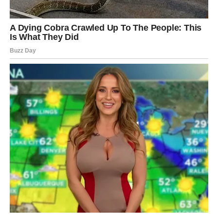
gradi identitet žene koja bira vlastiti put, bez obzira na
očekivanja javnosti. Njezin fokus danas je na
kreativnosti, introspekciji i pronalaženju harmonije
.
Njezina sudbina pokazuje da novac i slava nisu
sinonimi za sreću.
Poruka koju prenosi jest da i iz najtežih iskustava
postoji način da se ponovno izroni.
Naučila je živjeti svojim tempom, vlastitim pravilima i
bez potrebe da bude kopija svojih roditelja.
Frances Bean Cobain danas je žena koja unatoč životu
ispunjenom bolom i kaosom uspijeva pronaći smisao.
Njezina snaga leži u tome što ne dopušta da prošlost
definira njezinu budućnost. Ona ostaje simbol hrabrosti
da se u svijetu punom očekivanja i predrasuda živi