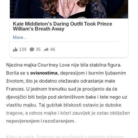
Njezina majka Courtney Love nije bila stabilna figura.
Borila se s
ovisnostima
, depresijom i burnim ljubavnim
životom, što je dodatno otežavalo odrastanje male
Frances. U jednom trenutku sud je procijenio da će
djevojčici biti bolje pod skrbništvom bake i tete nego uz
vlastitu majku. Taj gubitak bliskosti ostavio je duboke
tragove, a odnos majke i kćeri zauvijek je ostao obilježen
nepovjerenjem i razočaranjem
.
Kako je rasla, Frances se suočavala s teretom slavnog