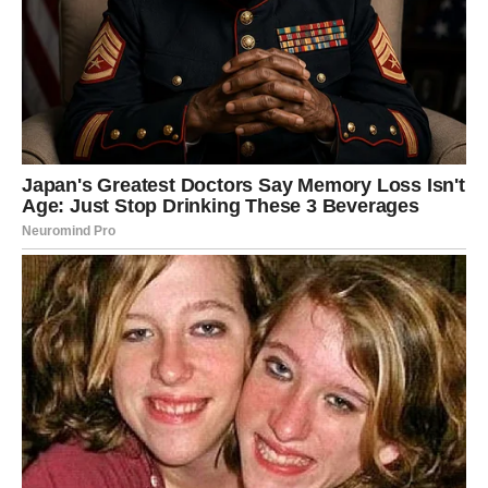
No, njezin život nije bio lišen unutarnjih borbi. Poput
svojih roditelja, i ona se susrela s
ovisnošću o drogama
i
psihičkim problemima. Godine 2016. povukla se iz
javnosti i posvetila ozdravljenju. To razdoblje izolacije
bilo je bolno, ali i nužno da pronađe snagu za novi