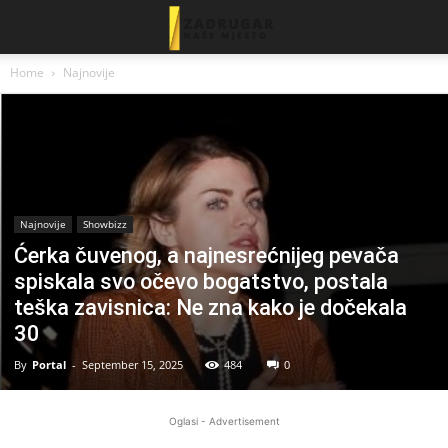
Home
Najnovije
Najnovije
Showbizz
Ćerka čuvenog, a najnesrećnijeg pevača
spiskala svo očevo bogatstvo, postala
teška zavisnica: Ne zna kako je dočekala
30
By
Portal
-
September 15, 2025
484
0
Oglasi - Advertisement