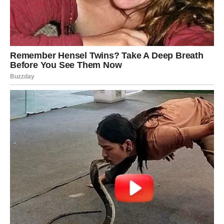
početak.
U tišini je radila na sebi.
Obećala je da će pronaći stabilnost i balans.
To povlačenje pomoglo joj je da redefinira svoje
ciljeve.
Danas, u svojim tridesetima, Frances gleda na život s više
smirenosti. Nedavno je proslavila
32. rođendan
,
osvrnuvši se na sve što je prošla. Od djetinjstva
obilježenog tragedijom, preko turbulentne mladosti
ispunjene pravnim bitkama i javnim skandalima, do
današnjeg života u kojem utočište pronalazi u umjetnosti
– njezina priča pokazuje koliko je teško nositi teret
slavnog imena.
Više se ne identificira samo kao “
kći Kurta Cobaina
”. Ona