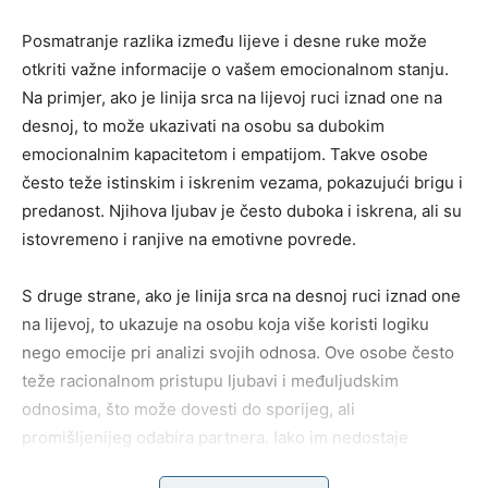
Posmatranje razlika između lijeve i desne ruke može
otkriti važne informacije o vašem emocionalnom stanju.
Na primjer, ako je linija srca na lijevoj ruci iznad one na
desnoj, to može ukazivati na osobu sa dubokim
emocionalnim kapacitetom i empatijom. Takve osobe
često teže istinskim i iskrenim vezama, pokazujući brigu i
predanost. Njihova ljubav je često duboka i iskrena, ali su
istovremeno i ranjive na emotivne povrede.
S druge strane, ako je linija srca na desnoj ruci iznad one
na lijevoj, to ukazuje na osobu koja više koristi logiku
nego emocije pri analizi svojih odnosa. Ove osobe često
teže racionalnom pristupu ljubavi i međuljudskim
odnosima, što može dovesti do sporijeg, ali
promišljenijeg odabira partnera. Iako im nedostaje
spontanosti koja dolazi s emocionalnim izražavanjem,