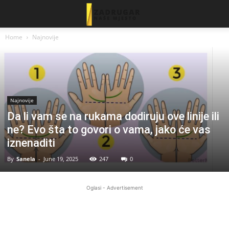
Home
Najnovije
Najnovije
Da li vam se na rukama dodiruju ove linije ili
ne? Evo šta to govori o vama, jako će vas
iznenaditi
By
Sanela
-
June 19, 2025
247
0
Oglasi - Advertisement