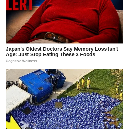
život su različita za svaku osobu. Dok neki ljudi cijeli život
traže romantiku, drugi već od malih nogu znaju što žele i
kako to postići. Ova raznolikost u pristupu ljubavi može
stvoriti bogate i kompleksne emocionalne pejzaže koji su
često dublji od onoga što se može vidjeti na površini.
Različite linije i njihove interpretacije
Pored linije srca, postoje i druge važne linije koje igraju
ključnu ulogu u hiromantiji. Na primjer,
linija glave
simbolizuje našu sposobnost razmišljanja, donošenja
odluka i kreativnosti. Njena dužina i oblik mogu otkrivati
naš pristup životnim izazovima. Osobe sa dužom linijom
glave često su analitične i svestrane, dok kraće linije
mogu ukazivati na intuitivnije i brže donoseće odluke.
Također,
linija života
, koja se proteže oko zapešća, ne