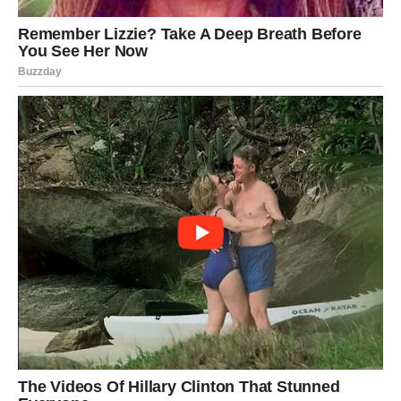
težnjama. Ova praksa može nas potaknuti da se suočimo
s vlastitim strahovima i nesigurnostima, kao i da naučimo
kako se bolje povezati s drugima.
Kroz introspekciju koja dolazi sa hiromantijom, pojedinci
mogu postati svjesniji vlastitih emocija te naučiti kako ih
pravilno izraziti. Ovo ne samo da pomaže u ličnom
razvoju, već i doprinosi izgradnji jačih i zdravijih odnosa
sa drugima. Otvorenost prema vlastitim emocijama često
rezultira jačim vezama, jer omogućava drugima da nas
vide kakvi jesmo, bez maski i pretvaranja.
Bez obzira na to kako su linije postavljene, ono što je
najvažnije je način na koji se ophodimo prema sebi i
drugima. Razlike između površinskih interakcija i dubokih
veza leže u našoj sposobnosti da budemo autentični,
samouvereni i spremni da volimo bez straha. U konačnici,
prava mera kvalitete naših odnosa ne leži samo u onome