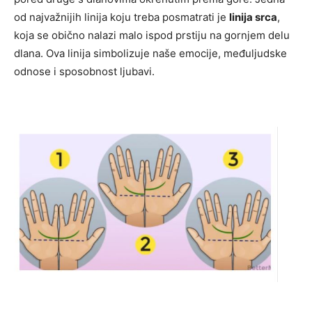
od najvažnijih linija koju treba posmatrati je
linija srca
,
koja se obično nalazi malo ispod prstiju na gornjem delu
dlana. Ova linija simbolizuje naše emocije, međuljudske
odnose i sposobnost ljubavi.