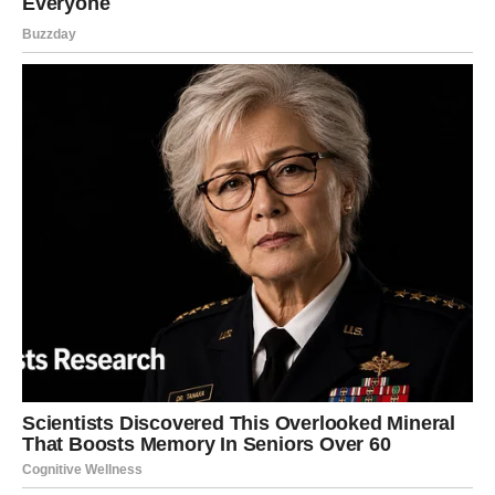
što pišemo ili govorimo, već i u onome što radimo i kako
se ponašamo prema sebi i drugima.
Naši dlanovi možda kriju važne uvide, ali najbitnija linija je
ona koju stvaramo svojim postupcima i izborima. Ova
linija ocrtava naše putovanje ka sreći, ljubavi i ispunjenju.
Kroz razumijevanje hiromantije, možemo se otvoriti
novim ili dubljim vezama, što može obogatiti naše
emocionalno iskustvo i doprinijeti našem osobnom rastu.
Osim toga, ova praksa nas podstiče da preispitamo svoje
reakcije i emocionalne obrasce, omogućavajući nam tako
da se razvijamo ne samo kao pojedinci, već i kao članovi
zajednice. Na kraju, hiromantija može postati važan alat u
našem životu, pomažući nam da krotimo unutrašnje
nemire i postignemo emocionalnu ravnotežu.