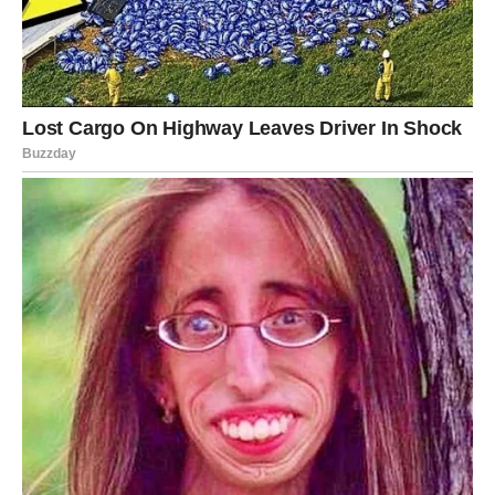
govori samo o fizičkom zdravlju i vitalnosti, već i o
emocionalnim prekretnicama koje oblikuju naš život.
Osobe sa izraženijom linijom života često imaju bogatije
emocionalno iskustvo, što može značiti da su sklonije
dubokim vezama i intenzivnim osjećanjima. Razumevanje
ovog aspekta može pomoći pojedincima da bolje
upravljaju svojim emocionalnim odgovorima na stres i
promjene u životu.
Emocionalna inteligencija i lični rast
Učenje o sebi putem hiromantije može poslužiti kao
korisno sredstvo za samorazumijevanje. Razumijevanje
vlastitih emocionalnih obrazaca i nesigurnosti može
pomoći u izgradnji zdravijih odnosa. Iako tumačenje linija
na dlanu ne predstavlja konačnu istinu, može nam pomoći
da steknemo svest o našim emocionalnim potrebama i