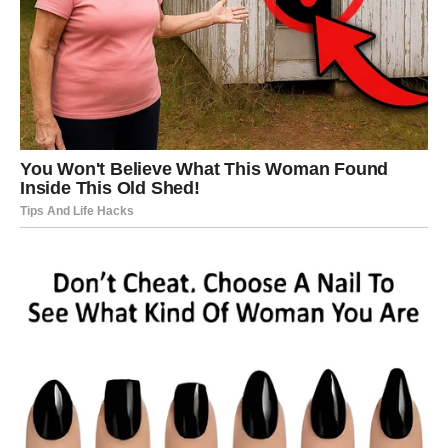
budućnost.
Nećete moći da nastavite kao da se
ništa nije dogodilo
Posle svega što budete saznali, povratka na staro
jednostavno neće biti.
Možda će druga strana pokušavati da objasni svoje
postupke. Moguća su izvinjenja, obećanja i molbe da
pružite još jednu šansu.
Ali ovog puta ćete znati da bi novo praštanje značilo samo
novo razočaranje.
Upravo zbog toga donećete odluku koja će mnoge
iznenaditi.