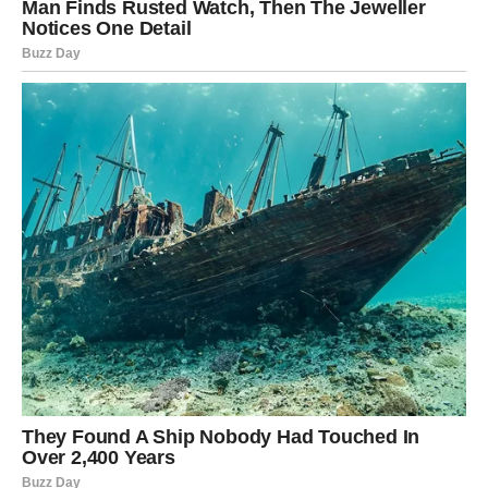
trud jednog dana isplatiti.
Sada dolazi trenutak kada ćete jasno reći šta mislite.
Moguće su velike promene radnog mesta, razgovori sa
nadređenima ili odluka da krenete potpuno novim putem.
Iako će vas takva odluka u početku plašiti, vrlo brzo ćete
shvatiti da je upravo ona bila neophodna kako biste
napredovali.
Ljudi koji vas nisu cenili ostaće iza
vas
Najveća promena neće biti spoljašnja.
Dogodiće se u vama.