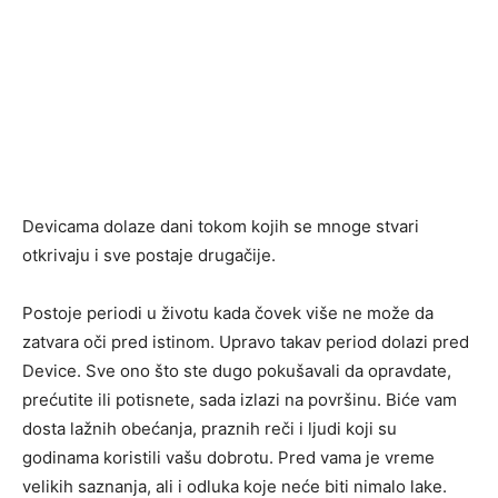
Devicama dolaze dani tokom kojih se mnoge stvari
otkrivaju i sve postaje drugačije.
Postoje periodi u životu kada čovek više ne može da
zatvara oči pred istinom. Upravo takav period dolazi pred
Device. Sve ono što ste dugo pokušavali da opravdate,
prećutite ili potisnete, sada izlazi na površinu. Biće vam
dosta lažnih obećanja, praznih reči i ljudi koji su
godinama koristili vašu dobrotu. Pred vama je vreme
velikih saznanja, ali i odluka koje neće biti nimalo lake.