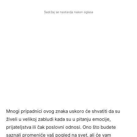
Sadržaj se nastavlja nakon oglasa
Mnogi pripadnici ovog znaka uskoro će shvatiti da su
živeli u velikoj zabludi kada su u pitanju emocije,
prijateljstva ili čak poslovni odnosi. Ono što budete
saznali promeniće vaš pogled na svet, ali će vam