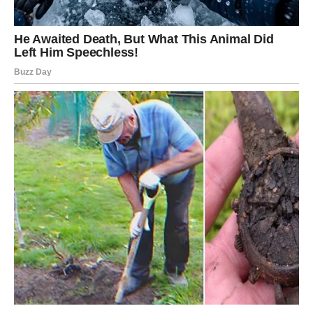
Ipak, upravo ta bol postaće početak vašeg oslobađanja.
Slobodne Device takođe će otvoriti oči. Neko iz njihove
prošlosti mogao bi ponovo da se pojavi, ali ćete ovog
puta jasno videti da ta osoba nije zaslužila novu priliku.
Poslovne promene koje donose
veliko olakšanje
Ni posao neće ostati isti.
Prestaćete da ćutite
Dugo ste radili više nego što je bilo potrebno. Preuzimali
ste odgovornost za tuđe greške i verovali da će se vaš