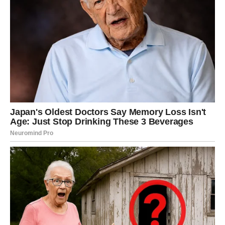
To neće biti trenutna odluka.
Biće to rezultat svega što ste godinama skupljali u sebi.
Kada jednom donesete zaključak da je kraj, više vas niko
neće moći da ubedi da promenite mišljenje.
Dolazi jedna od najbolnijih odluka
u vašem životu
Neke odluke bole upravo zato što su ispravne.
Pred Devicama je period u kojem će morati da preseku
odnos koji ih je dugo emotivno iscrpljivao. Za neke će to
biti ljubavna priča, za druge prijateljstvo, dok će pojedini
odlučiti da napuste posao na kojem više ne vide svoju