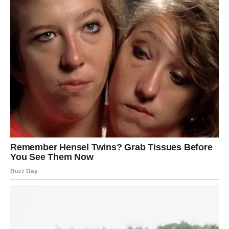
Počećete da birate mir umesto sukoba, iskrenost umesto
lažnih osmeha i kvalitet umesto velikog broja površnih
odnosa.
To će biti trenutak kada ćete konačno vratiti
samopouzdanje koje su vam drugi godinama narušavali.