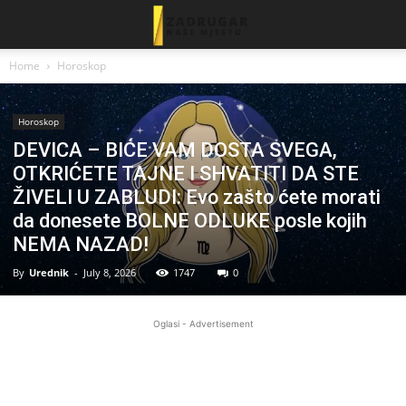
Home
Horoskop
Horoskop
DEVICA – BIĆE VAM DOSTA SVEGA,
OTKRIĆETE TAJNE I SHVATITI DA STE
ŽIVELI U ZABLUDI: Evo zašto ćete morati
da donesete BOLNE ODLUKE posle kojih
NEMA NAZAD!
By
Urednik
-
July 8, 2026
1747
0
Oglasi - Advertisement