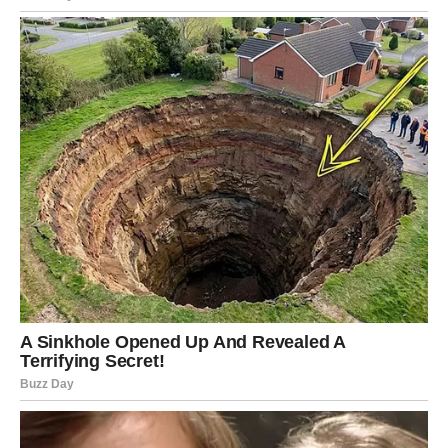
Menjate način na koji gledate sebe i
druge
Više nećete pokušavati da svima budete dobri. Nećete
trošiti energiju na ljude koji vas se sete samo kada im
nešto zatreba.