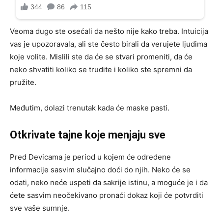
Veoma dugo ste osećali da nešto nije kako treba. Intuicija
vas je upozoravala, ali ste često birali da verujete ljudima
koje volite. Mislili ste da će se stvari promeniti, da će
neko shvatiti koliko se trudite i koliko ste spremni da
pružite.
Međutim, dolazi trenutak kada će maske pasti.
Otkrivate tajne koje menjaju sve
Pred Devicama je period u kojem će određene
informacije sasvim slučajno doći do njih. Neko će se
odati, neko neće uspeti da sakrije istinu, a moguće je i da
ćete sasvim neočekivano pronaći dokaz koji će potvrditi
sve vaše sumnje.