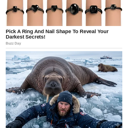
Ljubavni život ulazi u potpuno
novu fazu
Najveće promene očekuju Device koje su dugo bile u
vezi koja ih više ne ispunjava.
Srce će želeti mir, a ne iluzije
Shvatićete da ljubav nije dovoljna ukoliko nema
iskrenosti, poštovanja i poverenja.
Ako ste mesecima osećali da partner nešto krije ili da vas
ne stavlja na prvo mesto, uskoro ćete dobiti potvrdu
svojih sumnji.
To će vas zaboleti.