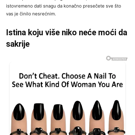
istovremeno dati snagu da konačno presečete sve što
vas je činilo nesrećnim.
Istina koju više niko neće moći da
sakrije