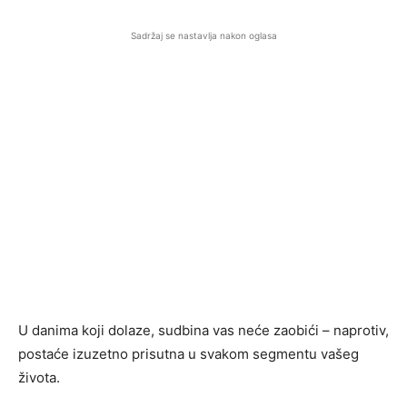
Sadržaj se nastavlja nakon oglasa
U danima koji dolaze, sudbina vas neće zaobići – naprotiv,
postaće izuzetno prisutna u svakom segmentu vašeg
života.