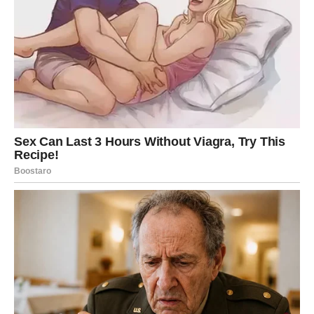
unutrašnji proces. Sve ono što ste potiskivali sada izlazi
na površinu – emocije, sećanja, pa čak i stari strahovi.
Ovo nije slabost, već znak da dolazi do dubokog čišćenja.
Moguće je da ćete se iznenaditi sopstvenim reakcijama,
ali upravo kroz te trenutke dolazi do transformacije. Srce
koje je možda bilo zatvoreno počinje da se otvara, ali
sada sa mnogo više opreza i mudrosti.
FINANSIJSKE I ŽIVOTNE
ODLUKE POD UTICAJEM
SUDBINE
Ovaj period donosi i određene promene u praktičnom
smislu. Moguće su odluke koje se tiču posla, novca ili