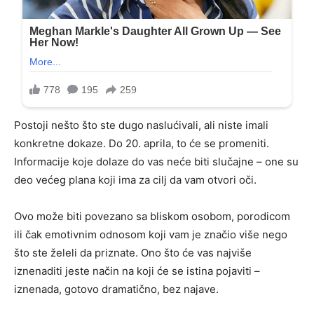
Postoji nešto što ste dugo naslućivali, ali niste imali
konkretne dokaze. Do 20. aprila, to će se promeniti.
Informacije koje dolaze do vas neće biti slučajne – one su
deo većeg plana koji ima za cilj da vam otvori oči.
Ovo može biti povezano sa bliskom osobom, porodicom
ili čak emotivnim odnosom koji vam je značio više nego
što ste želeli da priznate. Ono što će vas najviše
iznenaditi jeste način na koji će se istina pojaviti –
iznenada, gotovo dramatično, bez najave.