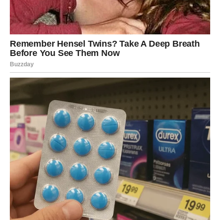
NEŠTO DIVNO NA KRAJU –
NAGRADA SUDBINE
Nakon svega što dolazi – otkrivanja, suočavanja i
emotivnih preokreta – sudbina za Device ima
pripremljeno nešto posebno.
To može biti iznenadna sreća, lep događaj, priznanje ili
trenutak koji donosi mir i radost. Nešto što dolazi kao
nagrada za sve kroz šta ste prošli.
Za neke Device, ovo može biti ostvarenje jedne želje koja
je dugo bila potisnuta. Za druge, to može biti susret sa
osobom koja donosi toplinu i sigurnost.