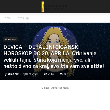
Home
Horoskop
Horoskop
DEVICA – DETALJNI CIGANSKI
HOROSKOP DO 20. APRILA: Otkrivanje
velikih tajni, istina koja menja sve, ali i
nešto divno za kraj, evo šta vam sve stiže!
By
Urednik
-
April 9, 2026
2669
0
Oglasi - Advertisement