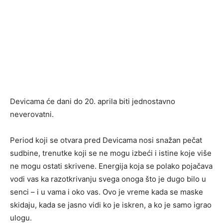
Devicama će dani do 20. aprila biti jednostavno
neverovatni.
Period koji se otvara pred Devicama nosi snažan pečat
sudbine, trenutke koji se ne mogu izbeći i istine koje više
ne mogu ostati skrivene. Energija koja se polako pojačava
vodi vas ka razotkrivanju svega onoga što je dugo bilo u
senci – i u vama i oko vas. Ovo je vreme kada se maske
skidaju, kada se jasno vidi ko je iskren, a ko je samo igrao
ulogu.