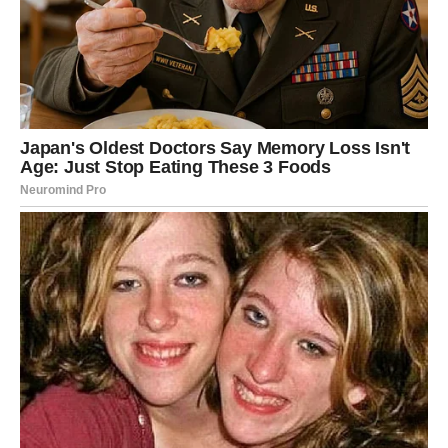
životnog pravca.
Zanimljivo je da ove odluke neće dolaziti isključivo iz
razuma, već će biti vođene nečim dubljim – intuicijom
koja postaje izuzetno jaka.
Moguće je da ćete se odlučiti na potez koji ranije ne biste
ni razmatrali. I upravo taj potez može biti ključan za vašu
budućnost.