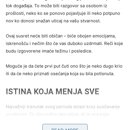
tok događaja. To može biti razgovor sa osobom iz
prošlosti, neko ko se ponovo pojavljuje ili neko potpuno
nov ko donosi snažan uticaj na vašu stvarnost.
Ovaj susret neće biti običan – biće obojen emocijama,
iskrenošću i nečim što će vas duboko uzdrmati. Reči koje
budu izgovorene imaće težinu i posledice.
Moguće je da ćete prvi put čuti ono što je neko dugo krio
ili da će neko priznati osećanja koja su bila potisnuta.
ISTINA KOJA MENJA SVE
Najvažniji trenutak ovog perioda dolazi kroz suočavanje
sa istinom. To nije nužno laka istina, ali je ona koja
oslobađa.