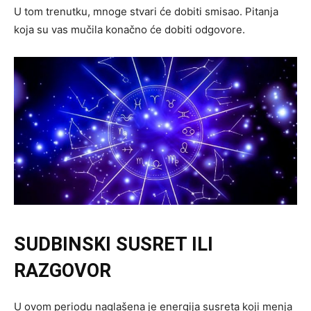
U tom trenutku, mnoge stvari će dobiti smisao. Pitanja
koja su vas mučila konačno će dobiti odgovore.
SUDBINSKI SUSRET ILI
RAZGOVOR
U ovom periodu naglašena je energija susreta koji menja