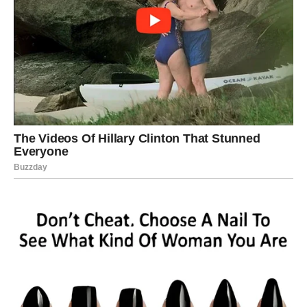
Sudbinski trenuci koji ostavljaju
trag
Prekretnice koje se pamte
Poslednji dani marta za Device nisu obični – oni
predstavljaju prelomne tačke koje će imati dugotrajan
uticaj. Događaji koji se sada dešavaju ostavljaju trag i
menjaju tok budućih dešavanja. Sve što se pokrene u
ovom periodu ima potencijal da redefiniše pravac života.
Neke Device će doživeti iznenadne odluke koje će
kasnije shvatiti kao ključne. Druge će biti svedoci
situacija koje menjaju njihovu percepciju ljudi oko sebe.