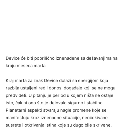
Device će biti poprilično iznenađene sa dešavanjima na
kraju meseca marta.
Kraj marta za znak Device dolazi sa energijom koja
razbija ustaljeni red i donosi događaje koji se ne mogu
predvideti. U pitanju je period u kojem ništa ne ostaje
isto, čak ni ono što je delovalo sigurno i stabilno.
Planetarni aspekti stvaraju nagle promene koje se
manifestuju kroz iznenadne situacije, neočekivane
susrete i otkrivanja istina koje su dugo bile skrivene.