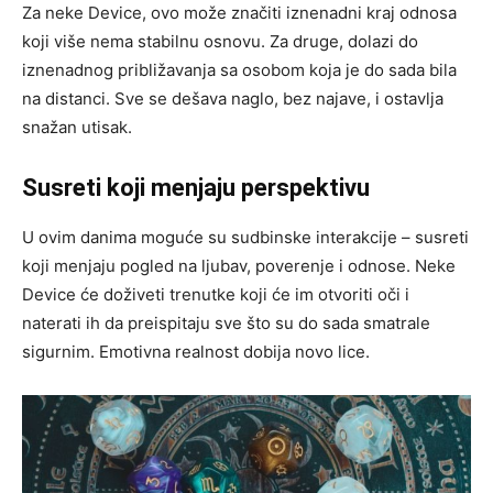
Za neke Device, ovo može značiti iznenadni kraj odnosa
koji više nema stabilnu osnovu. Za druge, dolazi do
iznenadnog približavanja sa osobom koja je do sada bila
na distanci. Sve se dešava naglo, bez najave, i ostavlja
snažan utisak.
Susreti koji menjaju perspektivu
U ovim danima moguće su sudbinske interakcije – susreti
koji menjaju pogled na ljubav, poverenje i odnose. Neke
Device će doživeti trenutke koji će im otvoriti oči i
naterati ih da preispitaju sve što su do sada smatrale
sigurnim. Emotivna realnost dobija novo lice.