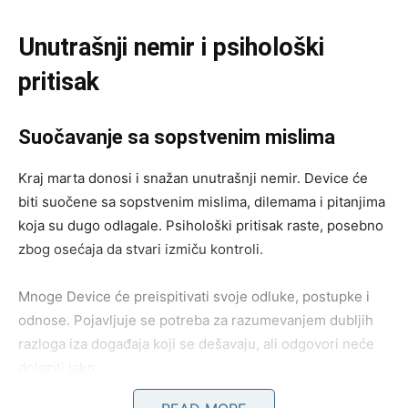
Unutrašnji nemir i psihološki
pritisak
Suočavanje sa sopstvenim mislima
Kraj marta donosi i snažan unutrašnji nemir. Device će
biti suočene sa sopstvenim mislima, dilemama i pitanjima
koja su dugo odlagale. Psihološki pritisak raste, posebno
zbog osećaja da stvari izmiču kontroli.
Mnoge Device će preispitivati svoje odluke, postupke i
odnose. Pojavljuje se potreba za razumevanjem dubljih
razloga iza događaja koji se dešavaju, ali odgovori neće
dolaziti lako.