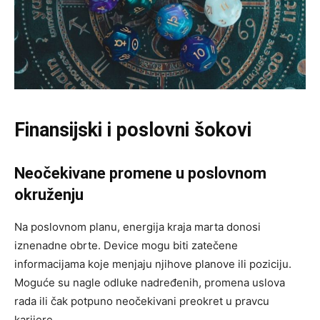
Finansijski i poslovni šokovi
Neočekivane promene u poslovnom
okruženju
Na poslovnom planu, energija kraja marta donosi
iznenadne obrte. Device mogu biti zatečene
informacijama koje menjaju njihove planove ili poziciju.
Moguće su nagle odluke nadređenih, promena uslova
rada ili čak potpuno neočekivani preokret u pravcu
karijere.