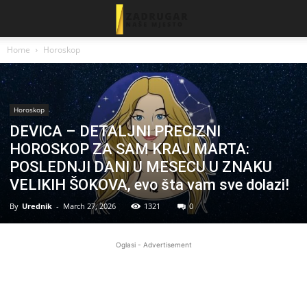
Home
Horoskop
Horoskop
DEVICA – DETALJNI PRECIZNI
HOROSKOP ZA SAM KRAJ MARTA:
POSLEDNJI DANI U MESECU U ZNAKU
VELIKIH ŠOKOVA, evo šta vam sve dolazi!
By
Urednik
-
March 27, 2026
1321
0
Oglasi - Advertisement