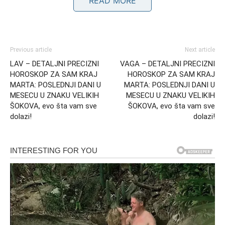
READ MORE
Intuicija jača uprkos haosu
Iako racionalni deo pokušava da pronađe objašnjenje,
intuicija Device postaje sve snažnija. U trenucima haosa,
Previous article
Next article
upravo unutrašnji osećaj vodi ka pravim zaključcima.
LAV – DETALJNI PRECIZNI
VAGA – DETALJNI PRECIZNI
Međutim, taj proces dolazi kroz unutrašnje sukobe i
HOROSKOP ZA SAM KRAJ
HOROSKOP ZA SAM KRAJ
napetost.
MARTA: POSLEDNJI DANI U
MARTA: POSLEDNJI DANI U
MESECU U ZNAKU VELIKIH
MESECU U ZNAKU VELIKIH
ŠOKOVA, evo šta vam sve
ŠOKOVA, evo šta vam sve
dolazi!
dolazi!