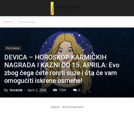
Home
Horoskop
Horoskop
DEVICA – HOROSKOP KARMIČKIH
NAGRADA I KAZNI DO 15. APRILA: Evo
zbog čega ćete roniti suze i šta će vam
omogućiti iskrene osmehe!
By
Urednik
-
April 2, 2026
1504
0
Oglasi - Advertisement