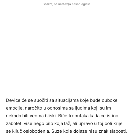
Sadržaj se nastavlja nakon oglasa
Device će se suočiti sa situacijama koje bude duboke
emocije, naročito u odnosima sa ljudima koji su im
nekada bili veoma bliski. Biće trenutaka kada će istina
zaboleti više nego bilo koja laž, ali upravo u toj boli krije
se ključ oslobođenja. Suze koje dolaze nisu znak slabosti,