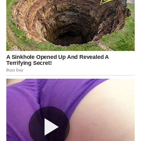
transformacije. To nije lagan put, ali je neophodan kako bi
se zatvorila vrata prošlosti i otvorila nova poglavlja života.
Svaka suza ima svoju svrhu, a svaki osmeh dolazi kao
potvrda da je put bio vredan.
Ovaj period menja pogled na život, odnose i sopstvenu
vrednost. Device više neće biti iste – postaju jače,
svesnije i spremnije da ne pristaju na manje nego što
zaslužuju.