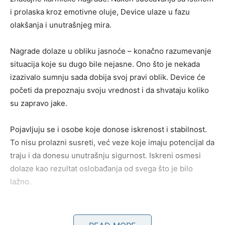
i prolaska kroz emotivne oluje, Device ulaze u fazu
olakšanja i unutrašnjeg mira.
Nagrade dolaze u obliku jasnoće – konačno razumevanje
situacija koje su dugo bile nejasne. Ono što je nekada
izazivalo sumnju sada dobija svoj pravi oblik. Device će
početi da prepoznaju svoju vrednost i da shvataju koliko
su zapravo jake.
Pojavljuju se i osobe koje donose iskrenost i stabilnost.
To nisu prolazni susreti, već veze koje imaju potencijal da
traju i da donesu unutrašnju sigurnost. Iskreni osmesi
dolaze kao rezultat oslobađanja od svega što je bilo
lažno.
U poslovnom i životnom smislu, neke Device mogu
doživeti iznenadne preokrete koji im vraćaju veru u