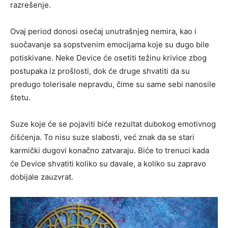
razrešenje.
Ovaj period donosi osećaj unutrašnjeg nemira, kao i
suočavanje sa sopstvenim emocijama koje su dugo bile
potiskivane. Neke Device će osetiti težinu krivice zbog
postupaka iz prošlosti, dok će druge shvatiti da su
predugo tolerisale nepravdu, čime su same sebi nanosile
štetu.
Suze koje će se pojaviti biće rezultat dubokog emotivnog
čišćenja. To nisu suze slabosti, već znak da se stari
karmički dugovi konačno zatvaraju. Biće to trenuci kada
će Device shvatiti koliko su davale, a koliko su zapravo
dobijale zauzvrat.