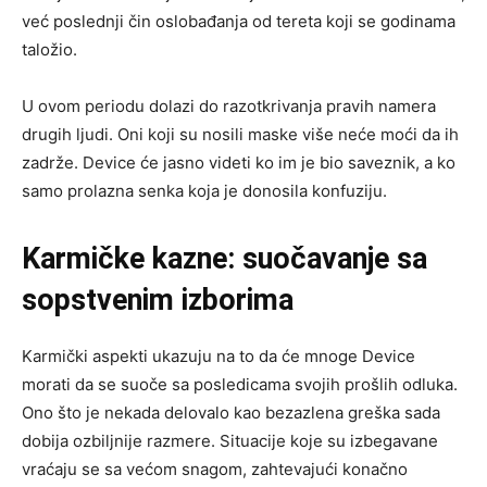
već poslednji čin oslobađanja od tereta koji se godinama
taložio.
U ovom periodu dolazi do razotkrivanja pravih namera
drugih ljudi. Oni koji su nosili maske više neće moći da ih
zadrže. Device će jasno videti ko im je bio saveznik, a ko
samo prolazna senka koja je donosila konfuziju.
Karmičke kazne: suočavanje sa
sopstvenim izborima
Karmički aspekti ukazuju na to da će mnoge Device
morati da se suoče sa posledicama svojih prošlih odluka.
Ono što je nekada delovalo kao bezazlena greška sada
dobija ozbiljnije razmere. Situacije koje su izbegavane
vraćaju se sa većom snagom, zahtevajući konačno