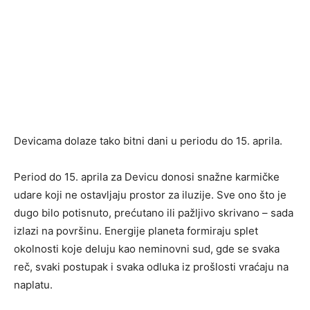
Devicama dolaze tako bitni dani u periodu do 15. aprila.
Period do 15. aprila za Devicu donosi snažne karmičke
udare koji ne ostavljaju prostor za iluzije. Sve ono što je
dugo bilo potisnuto, prećutano ili pažljivo skrivano – sada
izlazi na površinu. Energije planeta formiraju splet
okolnosti koje deluju kao neminovni sud, gde se svaka
reč, svaki postupak i svaka odluka iz prošlosti vraćaju na
naplatu.