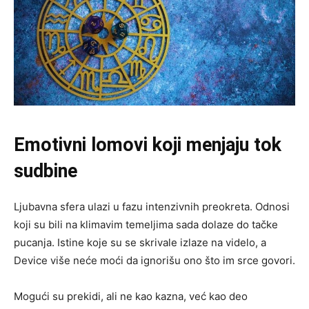
Emotivni lomovi koji menjaju tok
sudbine
Ljubavna sfera ulazi u fazu intenzivnih preokreta. Odnosi
koji su bili na klimavim temeljima sada dolaze do tačke
pucanja. Istine koje su se skrivale izlaze na videlo, a
Device više neće moći da ignorišu ono što im srce govori.
Mogući su prekidi, ali ne kao kazna, već kao deo