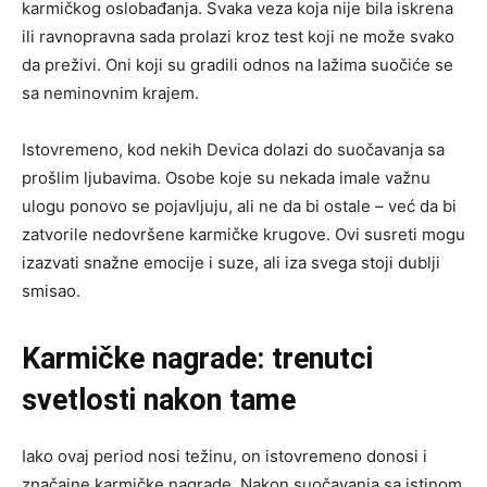
karmičkog oslobađanja. Svaka veza koja nije bila iskrena
ili ravnopravna sada prolazi kroz test koji ne može svako
da preživi. Oni koji su gradili odnos na lažima suočiće se
sa neminovnim krajem.
Istovremeno, kod nekih Devica dolazi do suočavanja sa
prošlim ljubavima. Osobe koje su nekada imale važnu
ulogu ponovo se pojavljuju, ali ne da bi ostale – već da bi
zatvorile nedovršene karmičke krugove. Ovi susreti mogu
izazvati snažne emocije i suze, ali iza svega stoji dublji
smisao.
Karmičke nagrade: trenutci
svetlosti nakon tame
Iako ovaj period nosi težinu, on istovremeno donosi i
značajne karmičke nagrade. Nakon suočavanja sa istinom