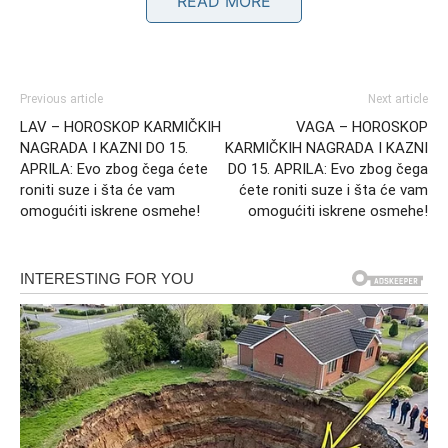
READ MORE
pravdu. Ono što je ranije bilo blokirano sada počinje da se
pokreće, kao nagrada za strpljenje i istrajnost.
Previous article
Next article
LAV – HOROSKOP KARMIČKIH
VAGA – HOROSKOP
NAGRADA I KAZNI DO 15.
KARMIČKIH NAGRADA I KAZNI
APRILA: Evo zbog čega ćete
DO 15. APRILA: Evo zbog čega
roniti suze i šta će vam
ćete roniti suze i šta će vam
omogućiti iskrene osmehe!
omogućiti iskrene osmehe!
Snaga transformacije i novo
poglavlje
Do 15. aprila Device prolaze kroz snažan proces