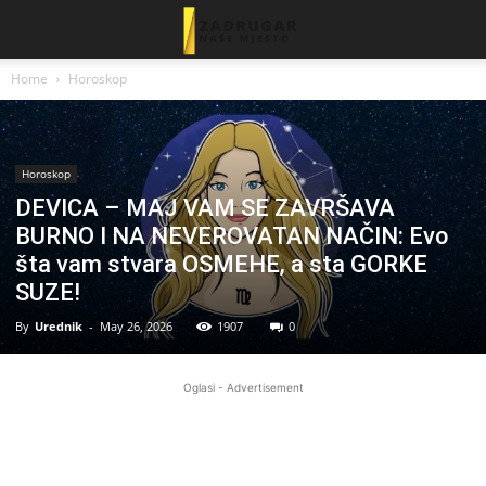
Home
Horoskop
Horoskop
DEVICA – MAJ VAM SE ZAVRŠAVA
BURNO I NA NEVEROVATAN NAČIN: Evo
šta vam stvara OSMEHE, a sta GORKE
SUZE!
By
Urednik
-
May 26, 2026
1907
0
Oglasi - Advertisement