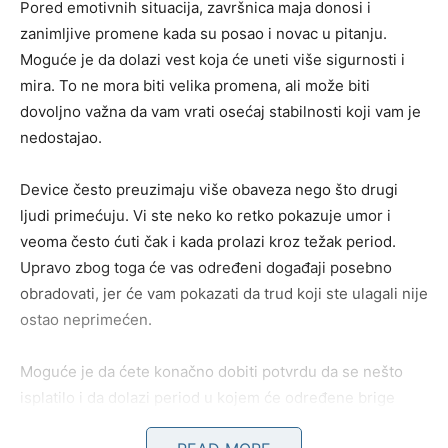
Pored emotivnih situacija, završnica maja donosi i
zanimljive promene kada su posao i novac u pitanju.
Moguće je da dolazi vest koja će uneti više sigurnosti i
mira. To ne mora biti velika promena, ali može biti
dovoljno važna da vam vrati osećaj stabilnosti koji vam je
nedostajao.
Device često preuzimaju više obaveza nego što drugi
ljudi primećuju. Vi ste neko ko retko pokazuje umor i
veoma često ćuti čak i kada prolazi kroz težak period.
Upravo zbog toga će vas određeni događaji posebno
obradovati, jer će vam pokazati da trud koji ste ulagali nije
ostao neprimećen.
Moguće je da ćete konačno dobiti potvrdu da se nešto
isplatilo i da dolazi period u kojem će određene brige
postajati manje nego ranije.