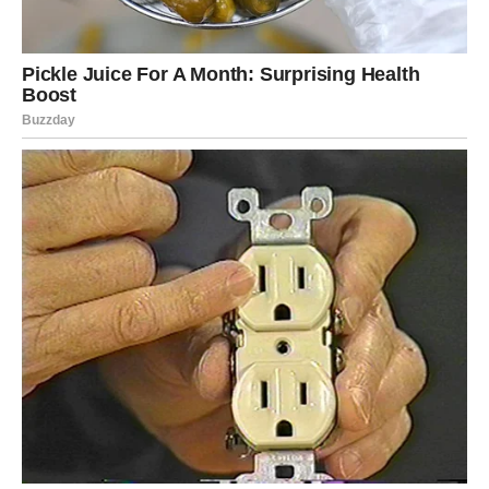
Maj zatvarate sa osećajem da se
pred vama otvara novo poglavlje
Kraj ovog meseca za Device neće proći tiho i bez velikih
promena. Pred vama su dani tokom kojih će se smenjivati
sreća i tuga, osmesi i razočaranja, ali će upravo ta
mešavina događaja pokazati šta zaista ima vrednost u
vašem životu.
Dok će neke osobe pokazati koliko im značite, druge bi
mogle otkriti lice koje niste očekivali da vidite. Dok će vas
određeni trenuci ispuniti radošću, drugi će vas naterati da
mnogo dublje razmislite o ljudima i odnosima koji vas
okružuju.