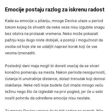
Emocije postaju razlog za iskrenu radost
Kada su emocije u pitanju, mnoge Device ulaze u period
tokom kojeg će shvatiti da neke veze nisu izgubile snagu
bez obzira na prolazak vremena. Neko može pokazati
pažnju koju dugo niste dobijali, a postoji i mogućnost da
osoba od koje ste se udaljili napravi korak koji će vas
veoma iznenaditi.
Poslednji dani maja mogli bi doneti osećaj da se stvari
konačno pomeraju sa mesta. Nakon perioda nesigurnosti,
ćutanja ili unutrašnje distance, dolazi trenutak koji donosi
olakšanje. Neke reči koje budete čuli imaće mnogo veću
težinu nego što će izgledati na prvi pogled, jer će u sebi
nositi potvrdu da određene emocije nisu nestale.
Za mnoge Device upravo će to biti razlog za osmeh. Nije