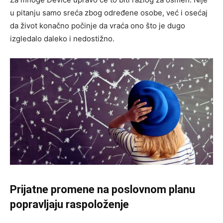
u pitanju samo sreća zbog određene osobe, već i osećaj
da život konačno počinje da vraća ono što je dugo
izgledalo daleko i nedostižno.
Prijatne promene na poslovnom planu
popravljaju raspoloženje