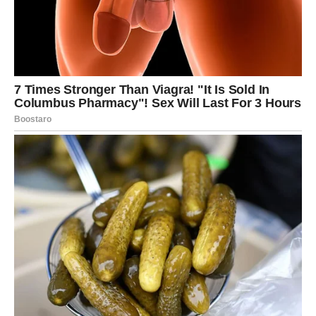
ostavile trag i ljudi koje nikada niste potpuno zaboravili.
Iako ćete spolja delovati smireno, u vama će postojati
mnogo pitanja na koja možda još uvek nemate odgovor.
Neke stare emocije mogle bi ponovo postati veoma jake,
a upravo to može doneti i osećaj tuge. Pojedine Device
shvatiće da vreme nije uspelo da izbriše ono što je
nekada bilo veoma važno.