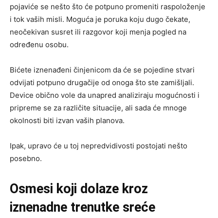
pojaviće se nešto što će potpuno promeniti raspoloženje
i tok vaših misli. Moguća je poruka koju dugo čekate,
neočekivan susret ili razgovor koji menja pogled na
određenu osobu.
Bićete iznenađeni činjenicom da će se pojedine stvari
odvijati potpuno drugačije od onoga što ste zamišljali.
Device obično vole da unapred analiziraju mogućnosti i
pripreme se za različite situacije, ali sada će mnoge
okolnosti biti izvan vaših planova.
Ipak, upravo će u toj nepredvidivosti postojati nešto
posebno.
Osmesi koji dolaze kroz
iznenadne trenutke sreće