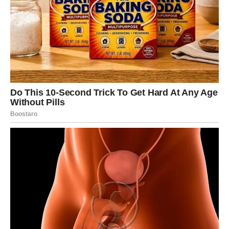
uspevate da zaboravite taj osećaj.
Moguće je da ćete primetiti ponašanje koje ranije niste
želeli da vidite ili ćete saznati nešto što menja sliku koju
ste imali o određenoj osobi. To može izazvati unutrašnju
borbu jer ćete pokušavati da razumete šta je istina, a šta
samo prolazan trenutak razočaranja.
Prošlost se vraća kroz uspomene i
emocije
Za neke Device završnica maja donosi povratak prošlosti.
To ne mora značiti samo povratak određene osobe.
Ponekad se prošlost vraća kroz uspomene, misli i
emocije za koje ste verovali da su ostale iza vas.
Biće trenutaka kada ćete se prisećati situacija koje su