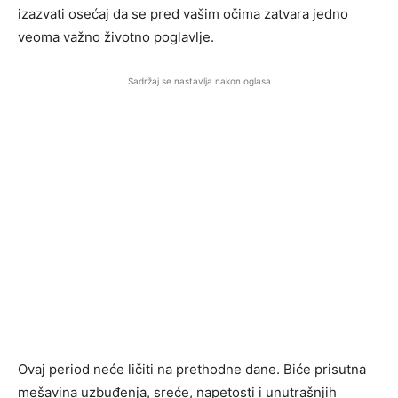
izazvati osećaj da se pred vašim očima zatvara jedno
veoma važno životno poglavlje.
Sadržaj se nastavlja nakon oglasa
Ovaj period neće ličiti na prethodne dane. Biće prisutna
mešavina uzbuđenja, sreće, napetosti i unutrašnjih