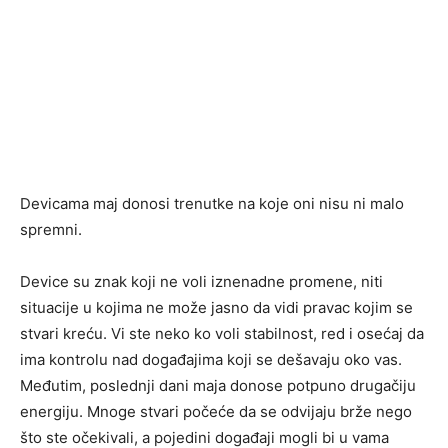
Devicama maj donosi trenutke na koje oni nisu ni malo
spremni.
Device su znak koji ne voli iznenadne promene, niti
situacije u kojima ne može jasno da vidi pravac kojim se
stvari kreću. Vi ste neko ko voli stabilnost, red i osećaj da
ima kontrolu nad događajima koji se dešavaju oko vas.
Međutim, poslednji dani maja donose potpuno drugačiju
energiju. Mnoge stvari počeće da se odvijaju brže nego
što ste očekivali, a pojedini događaji mogli bi u vama