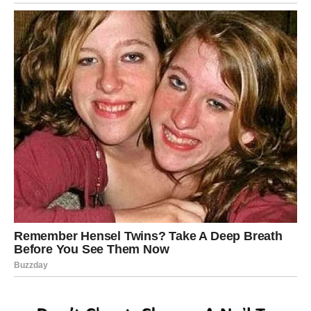
Takvi susreti ne događaju se često i zato će ostaviti
dubok trag.
MATERIJALNA SITUACIJA
KREĆE U BOLJEM PRAVCU
Posle perioda briga i preispitivanja, dolazi vreme kada
ćete videti konkretne rezultate svog rada.
Mnogo toga što ste radili u tišini sada počinje da donosi
plodove.
Moguće su nove poslovne prilike, dodatni prihodi ili
prilika da konačno ostvarite cilj koji vas dugo prati.