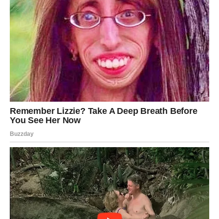
VREME JE DA PRIHVATITE ONO
ŠTO JE SUĐENO
Pred Devicama je period pun neočekivanih obrta, jakih
emocija i važnih odluka. Na licu će se zaista pojaviti šok,
jer događaji koji dolaze prevazilaze vaša očekivanja.
Međutim, u srcu će postojati i veliki nemir, jer ćete
osećati da se približava nešto što ne možete zaustaviti.
Sudbina vam šalje priliku da zatvorite jedno poglavlje i
otvorite novo. Biće trenutaka kada ćete želeti odgovore
odmah, ali ćete morati da verujete procesu koji se odvija
pred vama.