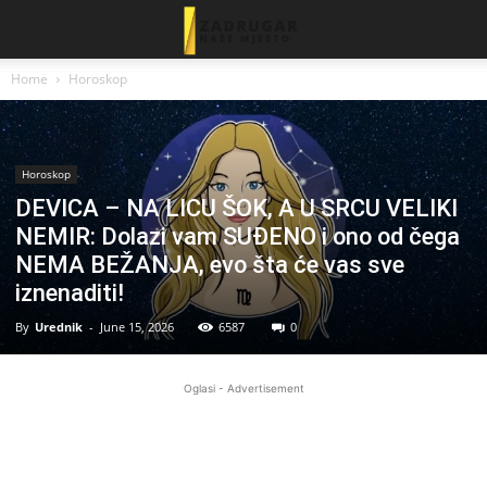
Home
Horoskop
Horoskop
DEVICA – NA LICU ŠOK, A U SRCU VELIKI
NEMIR: Dolazi vam SUĐENO i ono od čega
NEMA BEŽANJA, evo šta će vas sve
iznenaditi!
By
Urednik
-
June 15, 2026
6587
0
Oglasi - Advertisement