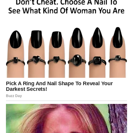
Nagrada za strpljenje stiže kada se
najmanje nadate
Najveće iznenađenje dolazi upravo onda kada pomislite
da se ništa značajno neće promeniti.
Sudbina vam pokazuje da nijedan trud nije bio uzaludan.
Sve ono što ste gradili korak po korak sada počinje da
dobija pravi smisao.