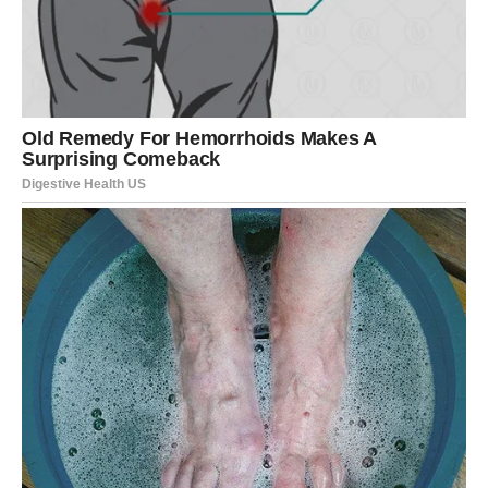
Iako ste poznati po tome što analizirate svaki detalj, sada
dolazi nešto što nećete uspeti da predvidite.
Vest koja stiže mogla bi promeniti vaše planove za
naredni period. U početku će delovati kao problem ili
prepreka, ali će se vrlo brzo pokazati da iza svega postoji
velika prilika.
Ono što sada izgleda kao šok, kasnije će se pokazati kao
jedan od najvažnijih događaja ove godine.
Otvaraju se vrata koja su dugo bila
zatvorena
Mnogi pripadnici ovog znaka dobiće priliku za novi
početak.