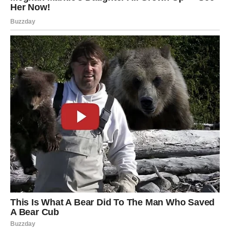
To saznanje izazvaće pomešana osećanja.
Sa jedne strane bićete srećni, a sa druge zbunjeni jer se
sve događa mnogo brže nego što ste očekivali.
Sudbinski susret menja pogled na
budućnost
Za slobodne Device postoji mogućnost poznanstva koje
ostavlja snažan utisak već pri prvom susretu.
Neće biti potrebno mnogo vremena da shvatite kako ta
osoba nije obična prolazna priča.
Osećaj povezanosti biće toliko snažan da ćete se pitati da
li je moguće da se poznajete mnogo duže nego što zaista
jeste.