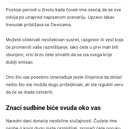
Postoje periodi u životu kada čovek ima osećaj da se sve
odvija po unapred napisanom scenariju. Upravo takav
trenutak približava se Devicama.
Možete očekivati neočekivan susret, razgovor ili vest koja
će promeniti vaše razmišljanje. Iako ćete u prvi mah biti
zbunjeni, vrlo brzo ćete shvatiti da se iza svega krije
dublji smisao.
Ono što vas posebno iznenađuje jeste činjenica da dolazi
nešto što ste možda dugo priželjkivali, ali ste izgubili veru
da će se ikada ostvariti.
Znaci sudbine biće svuda oko vas
Naredni dani doneće neobične slučajnosti. Čućete ime
osobe o kojoj dugo niste razmišljali, pronaći ćete poruku