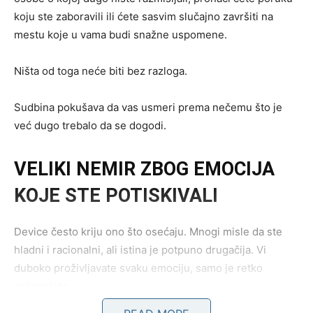
koju ste zaboravili ili ćete sasvim slučajno završiti na
mestu koje u vama budi snažne uspomene.
Ništa od toga neće biti bez razloga.
Sudbina pokušava da vas usmeri prema nečemu što je
već dugo trebalo da se dogodi.
VELIKI NEMIR ZBOG EMOCIJA
KOJE STE POTISKIVALI
Device često kriju ono što osećaju. Mnogi misle da ste
hladni i racionalni, ali istina je potpuno drugačija. Vi
duboko proživljavate svaku emociju, samo je retko
pokazujete.