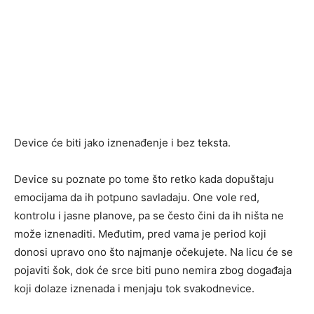
Device će biti jako iznenađenje i bez teksta.
Device su poznate po tome što retko kada dopuštaju
emocijama da ih potpuno savladaju. One vole red,
kontrolu i jasne planove, pa se često čini da ih ništa ne
može iznenaditi. Međutim, pred vama je period koji
donosi upravo ono što najmanje očekujete. Na licu će se
pojaviti šok, dok će srce biti puno nemira zbog događaja
koji dolaze iznenada i menjaju tok svakodnevice.