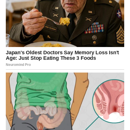
Prošlost se vraća sa važnim razlogom
Jedna osoba iz prošlosti mogla bi ponovo ući u vaš život.
To ne mora nužno biti bivša ljubav. Može biti prijatelj, član
porodice ili neko ko je nekada imao veliki uticaj na vas.
Njegov povratak pokreće lavinu emocija i tera vas da
sagledate neke stare događaje iz potpuno drugačije
perspektive.
Bićete iznenađeni koliko toga još uvek nije završeno.
IZNENAĐENJE KOJE NISTE
MOGLI DA PREDVIDITE