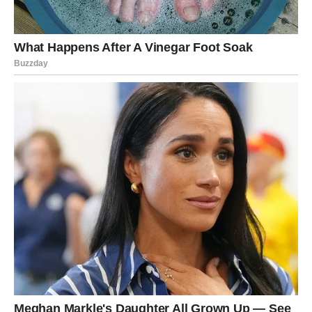
To može biti promena posla, novi poslovni projekat ili
važna odluka vezana za privatni život.
Vrata koja su vam ranije bila zatvorena sada se otvaraju
na potpuno neočekivan način.
Bićete iznenađeni koliko brzo stvari mogu krenuti u
drugom smeru.
LJUBAV DONOSI NAJVEĆI ŠOK
Kada je ljubav u pitanju, Device očekuje posebno
zanimljiv period.
Neko će pokazati emocije koje je dugo skrivao. Moguće
je da ćete konačno saznati šta jedna osoba zaista oseća
prema vama.