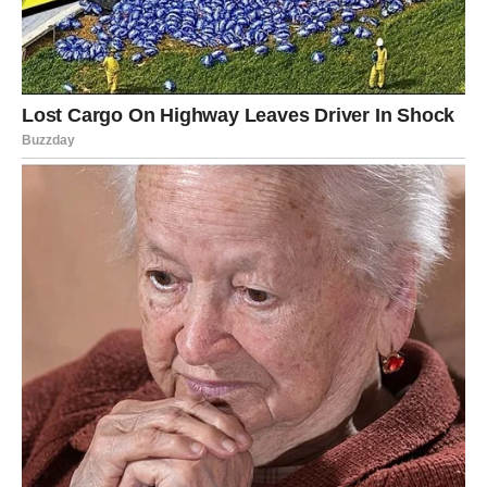
Važno je naglasiti da se ova promena ne dešava naglo.
Ona je rezultat dugotrajnog procesa kroz koji je Devica
prolazila, često bez vidljivih znakova napretka. Sada,
međutim, sve dolazi na svoje mesto.
Jačanje unutrašnje stabilnosti
Paralelno sa oslobađanjem dolazi i jačanje unutrašnje
snage. Device postaju svesne svoje vrednosti na način
koji ranije nije bio moguć. Ova stabilnost nije površna –
ona dolazi iz dubine, iz iskustava koja su oblikovala
njihovu ličnost.
Ovaj osećaj stabilnosti donosi i novu vrstu sigurnosti.
Nema više potrebe za potvrdom spolja, jer Devica sada
jasno zna gde stoji i šta zaslužuje. Upravo ta sigurnost
privlači nove okolnosti koje su u skladu sa tim osećajem.