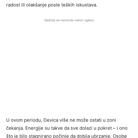
radost ili olakšanje posle teških iskustava.
Sadržaj se nastavlja nakon oglasa
U ovom periodu, Devica više ne može ostati u zoni
čekanja. Energije su takve da sve dolazi u pokret – i ono
što je bilo stagnirano počinje da dobija ubrzanje. Osobe