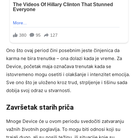
Ono što ovaj period čini posebnim jeste činjenica da
karma ne bira trenutke – ona dolazi kada je vreme. Za
Device, početak maja označava trenutak kada se
istovremeno mogu osetiti i olakšanje i intenzitet emocija.
Sve ono što je uloženo kroz trud, strpljenje i tišinu sada
dobija svoj odraz u stvarnosti.
Završetak starih priča
Mnoge Device će u ovom periodu svedočiti zatvaranju
važnih životnih poglavlja. To mogu biti odnosi koji su
trajali dugo, ali su nosili težinu, ili situacije koje su