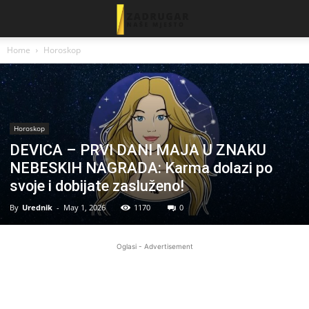
Home
Horoskop
Horoskop
DEVICA – PRVI DANI MAJA U ZNAKU
NEBESKIH NAGRADA: Karma dolazi po
svoje i dobijate zasluženo!
By
Urednik
-
May 1, 2026
1170
0
Oglasi - Advertisement