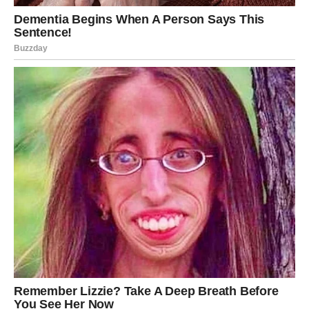
Sudbinski susreti i preokreti
Početak maja za Devicu donosi i niz događaja koji imaju
sudbinski karakter. To nisu slučajnosti – to su susreti i
situacije koje imaju jasno definisanu svrhu.