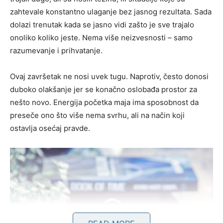
zahtevale konstantno ulaganje bez jasnog rezultata. Sada
dolazi trenutak kada se jasno vidi zašto je sve trajalo
onoliko koliko jeste. Nema više neizvesnosti – samo
razumevanje i prihvatanje.
Ovaj završetak ne nosi uvek tugu. Naprotiv, često donosi
duboko olakšanje jer se konačno oslobađa prostor za
nešto novo. Energija početka maja ima sposobnost da
preseče ono što više nema svrhu, ali na način koji
ostavlja osećaj pravde.