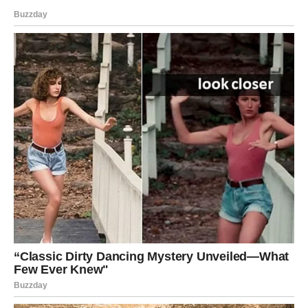
Ljudi koji dolaze sa razlogom
U ovom periodu, Device mogu upoznati osobe koje igraju
ključnu ulogu u njihovom daljem životu. Ovi susreti nisu
površni – oni nose duboku simboliku i često dolaze u
trenucima kada su najpotrebniji. Svaka nova osoba
donosi određenu poruku ili promenu koja ima dugoročan
uticaj.
Zanimljivo je da se mnoge od ovih interakcija dešavaju
spontano, bez planiranja. Upravo u toj spontanosti leži
njihova snaga i značaj.
Neočekivani preokreti koji menjaju tok
Pored susreta, Device mogu doživeti i iznenadne
preokrete koji menjaju tok događaja. Ono što je delovalo