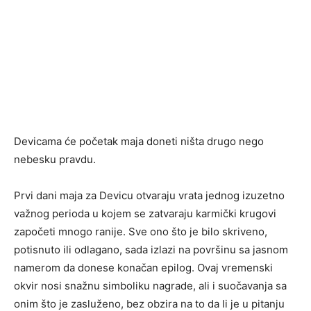
Devicama će početak maja doneti ništa drugo nego
nebesku pravdu.
Prvi dani maja za Devicu otvaraju vrata jednog izuzetno
važnog perioda u kojem se zatvaraju karmički krugovi
započeti mnogo ranije. Sve ono što je bilo skriveno,
potisnuto ili odlagano, sada izlazi na površinu sa jasnom
namerom da donese konačan epilog. Ovaj vremenski
okvir nosi snažnu simboliku nagrade, ali i suočavanja sa
onim što je zasluženo, bez obzira na to da li je u pitanju