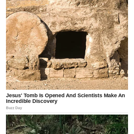
stabilno može se promeniti, ali ne na način koji donosi
haos, već na način koji vodi ka nečemu boljem.
Ovi preokreti često dolaze kao odgovor na karmičke
procese koji su se odvijali u pozadini. Iako mogu delovati
naglo, oni su zapravo pažljivo tempirani i imaju svoju
logiku.