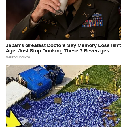
Unutrašnja transformacija kao
ključ svega
Jedan od najvažnijih aspekata ovog perioda jeste
unutrašnja promena koja se dešava kod Device. Ovo nije
samo spoljašnji preokret – ovo je duboko lično iskustvo
koje menja način na koji Devica posmatra sebe i svet oko
sebe.
Oslobađanje od tereta prošlosti
Prošlost više nema istu težinu kao ranije. Ono što je
nekada izazivalo nemir sada se posmatra sa distance.
Device osećaju da više ne nose isti teret, kao da su se
nevidljivi lanci konačno raspali. Ovaj osećaj slobode
dolazi kao direktna posledica karmičkog balansiranja.