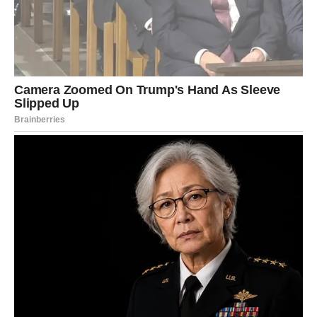
dobitkom. Sudbina će jasno pokazati ko je odgovorno
upravljao resursima, a ko je donosio pogrešne procene.
Ozbiljne kazne za stare greške
Jedan od najvažnijih aspekata ovog perioda jeste
suočavanje sa posledicama ranijih postupaka. Sudbina
sada deluje veoma precizno i ne ostavlja mnogo prostora
za izbegavanje odgovornosti.
Sve ono što je građeno na pogrešnim osnovama može
početi da se urušava. Za pojedine Device ovo će
predstavljati težak period suočavanja sa realnošću.
Međutim, upravo kroz takve događaje dolazi do važnih
životnih lekcija.
Kazne o kojima govori ovaj period nisu nužno dramatične,