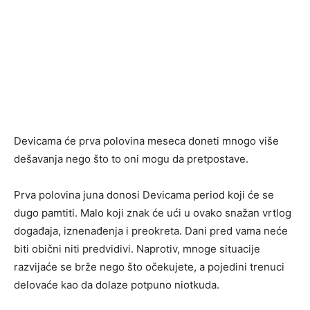
Devicama će prva polovina meseca doneti mnogo više
dešavanja nego što to oni mogu da pretpostave.
Prva polovina juna donosi Devicama period koji će se
dugo pamtiti. Malo koji znak će ući u ovako snažan vrtlog
događaja, iznenađenja i preokreta. Dani pred vama neće
biti obični niti predvidivi. Naprotiv, mnoge situacije
razvijaće se brže nego što očekujete, a pojedini trenuci
delovaće kao da dolaze potpuno niotkuda.