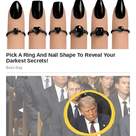
životna prilika, a za treće ostvarenje cilja koji je dugo
izgledao nedostižno.
Posebno su naglašeni trenuci u kojima ćete shvatiti da
pojedine prepreke nisu postojale bez razloga. Ono što je
nekada izgledalo kao poraz sada može postati ključ
uspeha.
Finansijska situacija ulazi u novu fazu
Mnoge Device tokom prve polovine juna mogu doživeti
značajne promene kada je novac u pitanju. Kod nekih se
otvaraju nove mogućnosti zarade, dok drugi dobijaju
priliku da poprave stabilnost koja je ranije bila narušena.
Iznenadni prilivi ili neočekivane poslovne okolnosti mogu
doneti osećaj olakšanja. Ipak, nije sve povezano samo sa