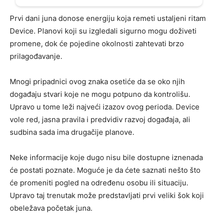
Prvi dani juna donose energiju koja remeti ustaljeni ritam
Device. Planovi koji su izgledali sigurno mogu doživeti
promene, dok će pojedine okolnosti zahtevati brzo
prilagođavanje.
Mnogi pripadnici ovog znaka osetiće da se oko njih
događaju stvari koje ne mogu potpuno da kontrolišu.
Upravo u tome leži najveći izazov ovog perioda. Device
vole red, jasna pravila i predvidiv razvoj događaja, ali
sudbina sada ima drugačije planove.
Neke informacije koje dugo nisu bile dostupne iznenada
će postati poznate. Moguće je da ćete saznati nešto što
će promeniti pogled na određenu osobu ili situaciju.
Upravo taj trenutak može predstavljati prvi veliki šok koji
obeležava početak juna.