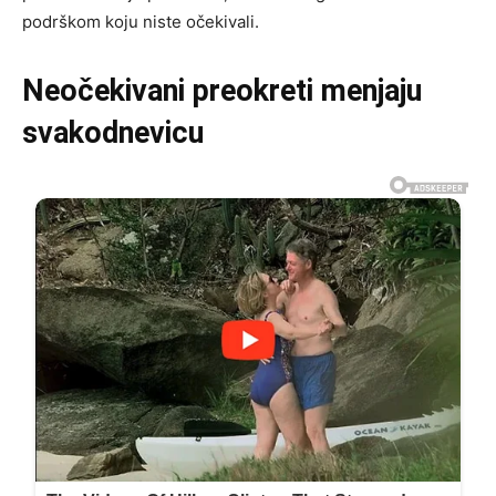
podrškom koju niste očekivali.
Neočekivani preokreti menjaju
svakodnevicu