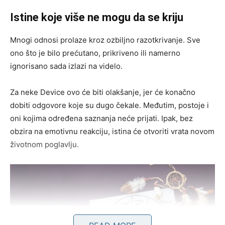
Istine koje više ne mogu da se kriju
Mnogi odnosi prolaze kroz ozbiljno razotkrivanje. Sve
ono što je bilo prećutano, prikriveno ili namerno
ignorisano sada izlazi na videlo.
Za neke Device ovo će biti olakšanje, jer će konačno
dobiti odgovore koje su dugo čekale. Međutim, postoje i
oni kojima određena saznanja neće prijati. Ipak, bez
obzira na emotivnu reakciju, istina će otvoriti vrata novom
životnom poglavlju.