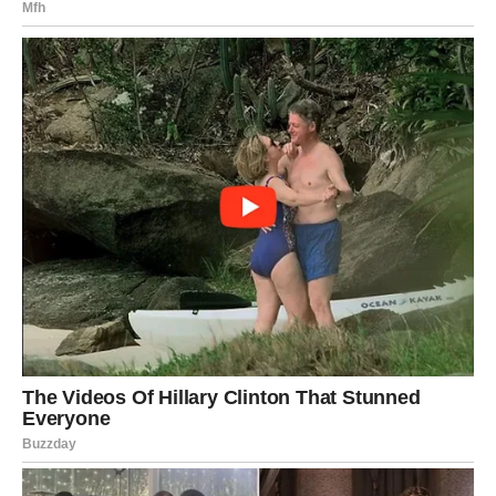
može promeniti tok jednog odnosa. Reči izgovorene
tokom prvih petnaest dana juna imaće dugoročne
posledice.
Neke Device biće prijatno iznenađene priznanjem koje
dolazi od osobe od koje to nisu očekivale. Druge će
konačno saznati ono što je dugo bilo skriveno iza tišine i
neizvesnosti.