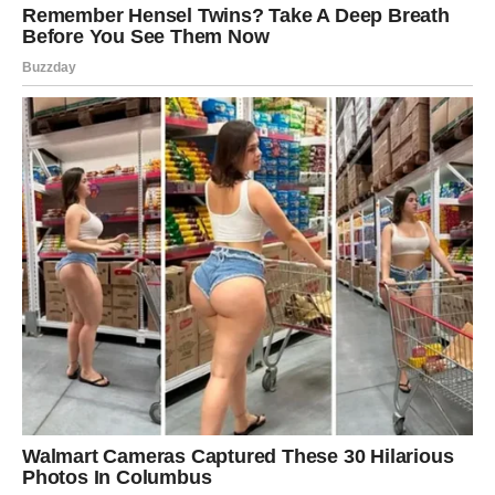
iznenađenja
Ljubavna dešavanja tokom ovog perioda mogu ostaviti
najjači utisak na Device. Emocije postaju intenzivne, a
pojedini odnosi prolaze kroz sudbinske prekretnice.
Neko iz prošlosti može se pojaviti u trenutku kada to
najmanje očekujete. Istovremeno, postoje i veze koje će
doći do tačke nakon koje više ništa neće biti isto.
Mnogi pripadnici znaka suočiće se sa pitanjima koja su
dugo odlagali. Odgovori neće biti jednostavni, ali će
doneti jasnoću koja je nedostajala.
Jedan razgovor menja sve
Posebno se izdvaja mogućnost važnog razgovora koji