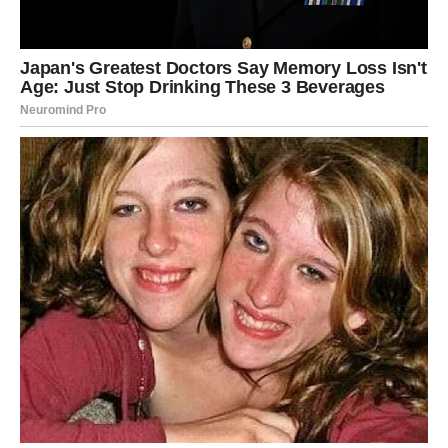
ali mogu biti veoma značajne. Gubitak poverenja, prekid
određenih odnosa ili zatvaranje nekih vrata mogu ostaviti
snažan utisak.
Sudbina traži ravnotežu
Univerzum tokom prve polovine juna kao da pokušava da
uspostavi balans. Tamo gde je bilo nepravde dolazi do
ispravki. Tamo gde je postojao trud dolazi nagrada. Tamo
gde su postojale greške dolazi suočavanje sa
posledicama.
Mnoge Device primetiće kako događaji imaju neobičnu
logiku. Čak i situacije koje na prvi pogled izgledaju
negativno kasnije će pokazati svoju svrhu.
Emotivni život donosi najveća