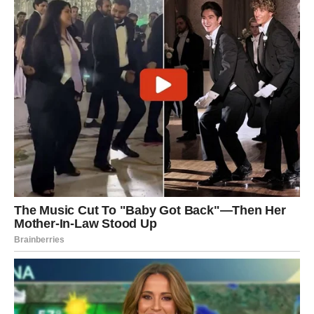
Događaj koji vas ostavlja bez
teksta
Pred kraj prve polovine juna mnoge Device očekuje
situacija koja će izazvati snažnu reakciju. To može biti
vest, susret, poslovni razvoj ili emotivno otkriće koje
menja dosadašnju sliku stvarnosti.
Biće to trenutak kada ćete shvatiti koliko se toga
promenilo u veoma kratkom vremenu. Upravo tada
postaje jasno da je početak juna bio mnogo više od
običnog perioda. To je vreme u kojem sudbina ubrzava
procese, nagrađuje zaslužne i kažnjava one koji su
ignorisali važne lekcije.