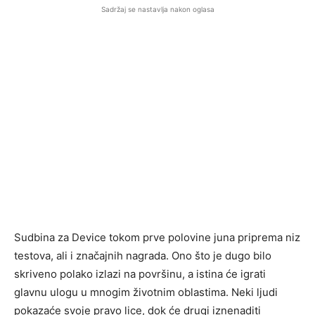
Sadržaj se nastavlja nakon oglasa
Sudbina za Device tokom prve polovine juna priprema niz
testova, ali i značajnih nagrada. Ono što je dugo bilo
skriveno polako izlazi na površinu, a istina će igrati
glavnu ulogu u mnogim životnim oblastima. Neki ljudi
pokazaće svoje pravo lice, dok će drugi iznenaditi