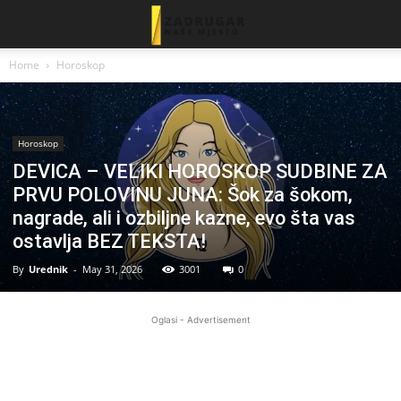
Home
Horoskop
Horoskop
DEVICA – VELIKI HOROSKOP SUDBINE ZA
PRVU POLOVINU JUNA: Šok za šokom,
nagrade, ali i ozbiljne kazne, evo šta vas
ostavlja BEZ TEKSTA!
By
Urednik
-
May 31, 2026
3001
0
Oglasi - Advertisement