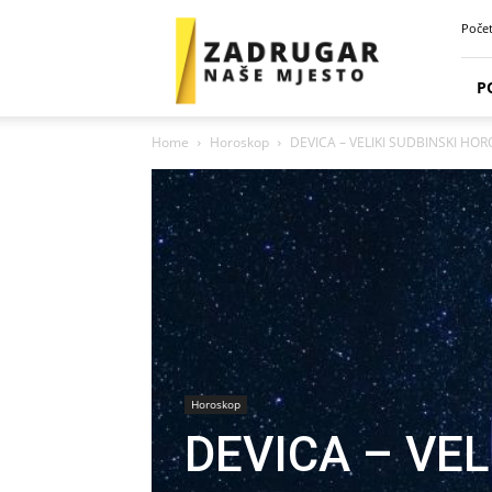
Zadrugar
Poče
Spot
P
Home
Horoskop
DEVICA – VELIKI SUDBINSKI HO
Horoskop
DEVICA – VEL