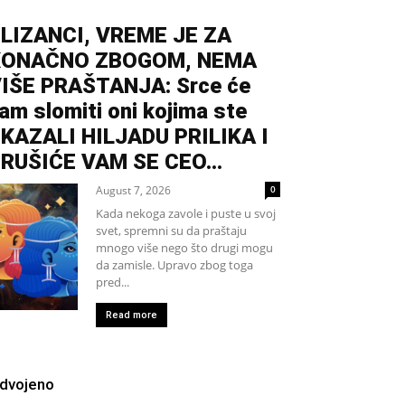
LIZANCI, VREME JE ZA
KONAČNO ZBOGOM, NEMA
IŠE PRAŠTANJA: Srce će
am slomiti oni kojima ste
KAZALI HILJADU PRILIKA I
RUŠIĆE VAM SE CEO...
August 7, 2026
0
Kada nekoga zavole i puste u svoj
svet, spremni su da praštaju
mnogo više nego što drugi mogu
da zamisle. Upravo zbog toga
pred...
Read more
zdvojeno