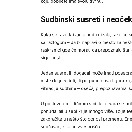
koju dobijete ima svoju svrhu.
Sudbinski susreti i neoček
Kako se razotkrivanja budu nizala, tako će se
sa razlogom – da bi napravilo mesto za nešt
raskrsnici gde će morati da prepoznaju šta j
sigurnosti.
Jedan susret ili događaj može imati posebno 
niste dugo videli, ili potpuno nova figura ko
vibraciju sudbine – osećaj prepoznavanja, 
U poslovnom ili ličnom smislu, otvara se pri
ponuda, ali u sebi krije mnogo više. To je t
zakoračite u nešto što donosi promenu. Ener
suočavanje sa neizvesnošću.