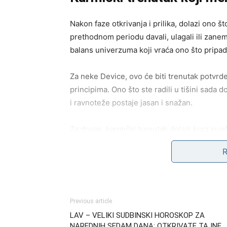
Nakon faze otkrivanja i prilika, dolazi ono 
prethodnom periodu davali, ulagali ili zanem
balans univerzuma koji vraća ono što pripad
Za neke Device, ovo će biti trenutak potvrde
principima. Ono što ste radili u tišini sada d
i ravnoteže postaje jasan i snažan.
Za druge, karmički trenutak dolazi kroz suo
iz straha ili nesigurnosti. Situacije koje su
skrivanja, nema više odlaganja – sve dolazi 
Ovaj deo perioda nosi intenzivnu energiju, a
dovede na pravi put, čak i ako to znači prola
Previous article
LAV – VELIKI SUDBINSKI HOROSKOP ZA
Unutrašnja transformacij
NAREDNIH SEDAM DANA: OTKRIVATE TAJNE,