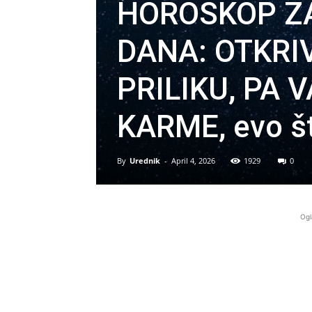
HOROSKOP Z
DANA: OTKRI
PRILIKU, PA
KARME, evo št
By
Urednik
-
April 4, 2026
1929
0
Ogl