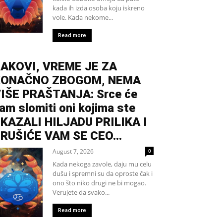
kada ih izda osoba koju iskreno
vole. Kada nekome...
Read more
AKOVI, VREME JE ZA
KONAČNO ZBOGOM, NEMA
IŠE PRAŠTANJA: Srce će
am slomiti oni kojima ste
KAZALI HILJADU PRILIKA I
RUŠIĆE VAM SE CEO...
August 7, 2026
0
Kada nekoga zavole, daju mu celu
dušu i spremni su da oproste čak i
ono što niko drugi ne bi mogao.
Verujete da svako...
Read more