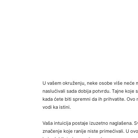
U vašem okruženju, neke osobe više neće m
naslućivali sada dobija potvrdu. Tajne koje s
kada ćete biti spremni da ih prihvatite. Ovo 
vodi ka istini.
Vaša intuicija postaje izuzetno naglašena. S
značenje koje ranije niste primećivali. U ovo