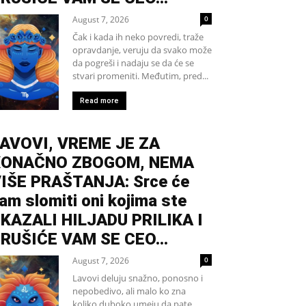
August 7, 2026
0
Čak i kada ih neko povredi, traže
opravdanje, veruju da svako može
da pogreši i nadaju se da će se
stvari promeniti. Međutim, pred...
Read more
AVOVI, VREME JE ZA
KONAČNO ZBOGOM, NEMA
IŠE PRAŠTANJA: Srce će
am slomiti oni kojima ste
KAZALI HILJADU PRILIKA I
RUŠIĆE VAM SE CEO...
August 7, 2026
0
Lavovi deluju snažno, ponosno i
nepobedivo, ali malo ko zna
koliko duboko umeju da pate