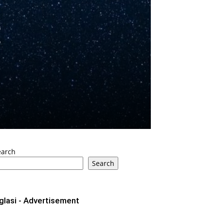
E
earch
Search
glasi - Advertisement