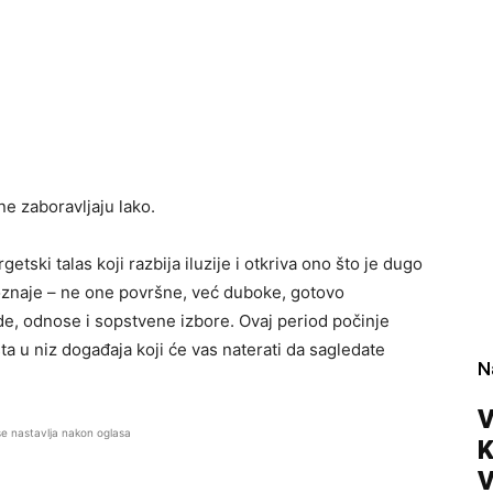
e zaboravljaju lako.
ski talas koji razbija iluzije i otkriva ono što je dugo
poznaje – ne one površne, već duboke, gotovo
de, odnose i sopstvene izbore. Ovaj period počinje
ta u niz događaja koji će vas naterati da sagledate
N
V
se nastavlja nakon oglasa
V