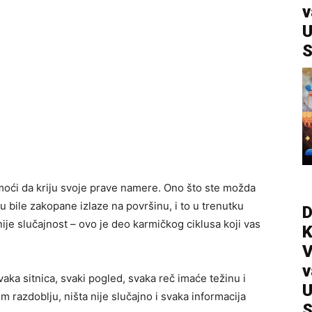
v
U
S
oći da kriju svoje prave namere. Ono što ste možda
u bile zakopane izlaze na površinu, i to u trenutku
D
nije slučajnost – ovo je deo karmičkog ciklusa koji vas
V
v
vaka sitnica, svaki pogled, svaka reč imaće težinu i
U
m razdoblju, ništa nije slučajno i svaka informacija
S