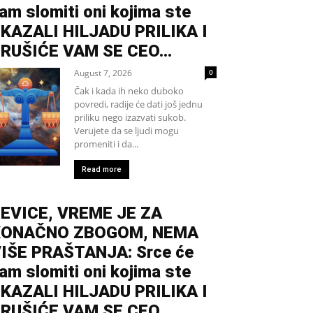
am slomiti oni kojima ste
KAZALI HILJADU PRILIKA I
RUŠIĆE VAM SE CEO...
August 7, 2026
0
Čak i kada ih neko duboko
povredi, radije će dati još jednu
priliku nego izazvati sukob.
Verujete da se ljudi mogu
promeniti i da...
Read more
EVICE, VREME JE ZA
KONAČNO ZBOGOM, NEMA
IŠE PRAŠTANJA: Srce će
am slomiti oni kojima ste
KAZALI HILJADU PRILIKA I
RUŠIĆE VAM SE CEO...