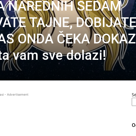
A NAREDNIH SEDAM
VATE TAJNE, DOBIJAT
 VAS ONDA ČEKA DOKAZ
a vam sve dolazi!
S
asi - Advertisement
O