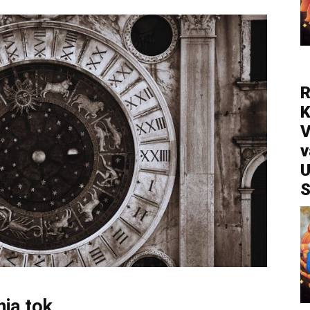
R
V
v
U
S
nja tok