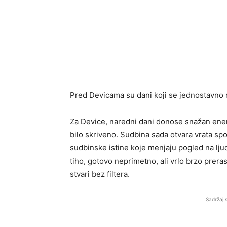
Pred Devicama su dani koji se jednostavno n
Za Device, naredni dani donose snažan energet
bilo skriveno. Sudbina sada otvara vrata s
sudbinske istine koje menjaju pogled na lju
tiho, gotovo neprimetno, ali vrlo brzo preras
stvari bez filtera.
Sadržaj 