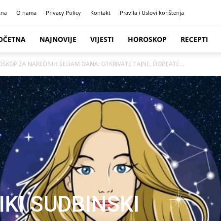
tna
O nama
Privacy Policy
Kontakt
Pravila i Uslovi korištenja
OČETNA
NAJNOVIJE
VIJESTI
HOROSKOP
RECEPTI
ROSKOP ZA NAREDNIH SEDAM DANA: OTKRIVATE TAJNE, DOBIJATE...
IKI SUDBINSKI