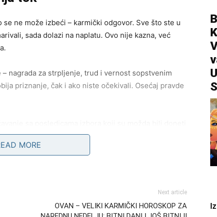
B
što se ne može izbeći – karmički odgovor. Sve što ste u
arivali, sada dolazi na naplatu. Ovo nije kazna, već
V
a.
v
U
 – nagrada za strpljenje, trud i vernost sopstvenim
S
obija priznanje, čak i ako niste očekivali. Osećaj pravde
čavanje sa posledicama izbora koji su možda bili doneti
 bile odložene sada traže razrešenje. Nema više
READ MORE
u fokus.
li i jasnoću. Sve što se dešava ima svrhu da vas
zak kroz nelagodnost ili emotivni pritisak.
Next article
I
OVAN – VELIKI KARMIČKI HOROSKOP ZA
a i promena pogleda
NAREDNU NEDELJU: BITNI DANI I JOŠ BITNIJI