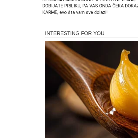
DOBIJATE PRILIKU, PA VAS ONDA ČEKA DOKA
KARME, evo šta vam sve dolazi!
Kako se karmički ciklus zatvara, Device ula
koja se vidi spolja – ovo je duboka, tiha evo
oko sebe.
Ono što vam je nekada bilo važno može izgub
ključne. Počinje proces oslobađanja od stari
je trenutak kada shvatate koliko ste zapravo 
Vaš pogled na odnose, poverenje i lične gra
Postajete svesni svoje vrednosti i toga šta
sopstvene suštine.