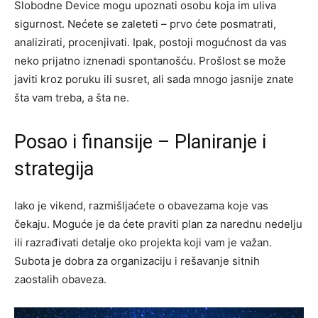
Slobodne Device mogu upoznati osobu koja im uliva
sigurnost. Nećete se zaleteti – prvo ćete posmatrati,
analizirati, procenjivati. Ipak, postoji mogućnost da vas
neko prijatno iznenadi spontanošću. Prošlost se može
javiti kroz poruku ili susret, ali sada mnogo jasnije znate
šta vam treba, a šta ne.
Posao i finansije – Planiranje i
strategija
Iako je vikend, razmišljaćete o obavezama koje vas
čekaju. Moguće je da ćete praviti plan za narednu nedelju
ili razrađivati detalje oko projekta koji vam je važan.
Subota je dobra za organizaciju i rešavanje sitnih
zaostalih obaveza.