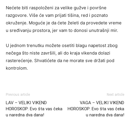
Nećete biti raspoloženi za velike gužve i površne
razgovore. Više će vam prijati tišina, red i poznato
okruženje. Moguće je da ćete želeti da provedete vreme
u sređivanju prostora, jer vam to donosi unutrašnji mir.
U jednom trenutku možete osetiti blagu napetost zbog
nečega što niste završili, ali do kraja vikenda dolazi
rasterećenje. Shvatićete da ne morate sve držati pod
kontrolom.
Previous article
Next article
LAV – VELIKI VIKEND
VAGA – VELIKI VIKEND
HOROSKOP: Evo šta vas čeka
HOROSKOP: Evo šta vas čeka
u naredna dva dana!
u naredna dva dana!