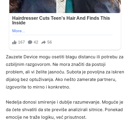
Zauzete Device mogu osetiti blagu distancu ili potrebu za
ozbiljnim razgovorom. Ne mora značiti da postoji
problem, ali vi želite jasnoću. Subota je povoljna za iskren
dijalog bez optuživanja. Ako nešto zamerate partneru,
izgovorite to mirno i konkretno.
Nedelja donosi smirenje i dublje razumevanje. Moguće je
da ćete shvatiti da ste previše analizirali sitnice. Ponekad
emocije ne traže logiku, već prisutnost.