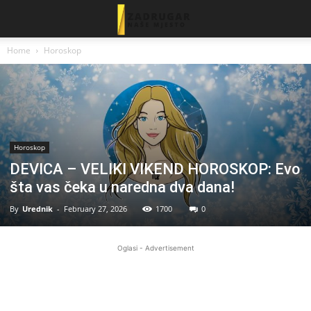
Home
Horoskop
Horoskop
DEVICA – VELIKI VIKEND HOROSKOP: Evo
šta vas čeka u naredna dva dana!
By
Urednik
-
February 27, 2026
1700
0
Oglasi - Advertisement