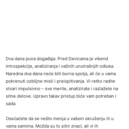
Dva dana puna događaja. Pred Devicama je vikend
introspekcije, analiziranja i važnih unutrašnjih odluka.
Naredna dva dana neće biti burna spolja, ali će u vama
pokrenuti ozbiljne misli i preispitivanja. Vi retko radite
stvari impulsivno – sve merite, analizirate i razlažete na
sitne delove. Upravo takav pristup biće vam potreban i
sada.
Osećaćete da se nešto menja u vašem okruženju ili u
vama samima. Možda su to sitni znaci, ali vi ih