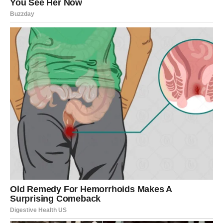
Sudbina pravi prostor za nove početke, a to ponekad
znači da se morate oprostiti od onoga što vas je
sputavalo.
Jedna odluka promeniće sve mnogo brže
nego što mislite
U narednom periodu naći ćete se pred izborom koji neće
moći da čeka. Iako ćete želeti da dugo razmišljate,
okolnosti će vas naterati da donesete odluku mnogo
brže.
Upravo ta odluka pokrenuće lanac događaja koji će
promeniti mnoge oblasti vašeg života. Kasnije ćete
shvatiti da je to bio trenutak kada je sudbina počela da
radi u vašu korist.