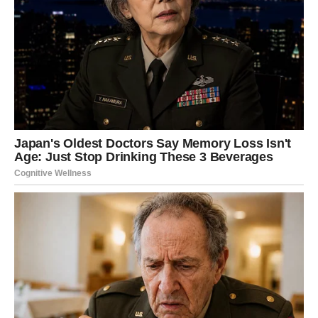
ljubav. Biće to susret koji neće ličiti ni na jedan prethodni.
Za Device koje su u vezi ili braku dolazi period ozbiljnih
razgovora. Sve ono što je dugo bilo prećutano izaći će na
videlo. Neki odnosi će postati mnogo jači, dok će drugi
pokazati da više nemaju zajedničku budućnost.
Bez obzira na to kako se situacija bude razvijala, jedna
stvar je sigurna – posle ovih promena više ništa neće biti
isto.
Jedna osoba iz prošlosti mogla bi vas
potpuno iznenaditi
Postoji velika mogućnost da će vam se javiti neko za koga
ste mislili da je zauvek nestao iz vašeg života. Njegove
reči probudiće uspomene koje ste pokušavali da
zaboravite.