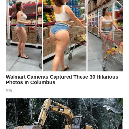
rešavati u njihovu korist.
Biće trenutaka neverice, iznenađenja i šoka, ali će svaki
od njih imati svoju svrhu. Sudbina vam ne donosi
promene kako bi vas kaznila, već kako bi vas odvela na
put kojim je odavno trebalo da krenete.