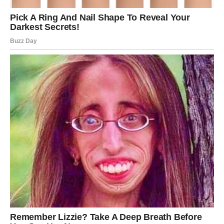
često potcenjuju sopstvene sposobnosti, a upravo će
naredni period pokazati koliko zapravo mogu kada veruju
sebi.
Sudbina vas vodi ka ljudima koji
menjaju vaš život
Pred vama su susreti koji neće biti slučajni. Neko će ući u
vaš život baš onda kada vam bude najpotrebniji. Ta osoba
može postati veliki prijatelj, poslovni saradnik ili neko ko
će vas inspirisati da napravite korak koji dugo odlažete.
Istovremeno, pojedini ljudi će sami otići iz vašeg života.
Iako će vam to u početku teško pasti, vrlo brzo ćete
shvatiti da je njihovo vreme pored vas jednostavno
isteklo.