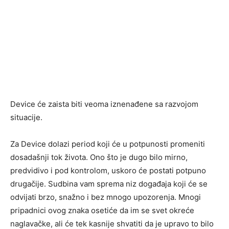
Device će zaista biti veoma iznenađene sa razvojom
situacije.
Za Device dolazi period koji će u potpunosti promeniti
dosadašnji tok života. Ono što je dugo bilo mirno,
predvidivo i pod kontrolom, uskoro će postati potpuno
drugačije. Sudbina vam sprema niz događaja koji će se
odvijati brzo, snažno i bez mnogo upozorenja. Mnogi
pripadnici ovog znaka osetiće da im se svet okreće
naglavačke, ali će tek kasnije shvatiti da je upravo to bilo