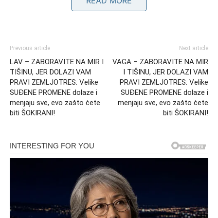
READ MORE
Previous article
Next article
LAV – ZABORAVITE NA MIR I
VAGA – ZABORAVITE NA MIR
TIŠINU, JER DOLAZI VAM
I TIŠINU, JER DOLAZI VAM
PRAVI ZEMLJOTRES: Velike
PRAVI ZEMLJOTRES: Velike
SUĐENE PROMENE dolaze i
SUĐENE PROMENE dolaze i
menjaju sve, evo zašto ćete
menjaju sve, evo zašto ćete
biti ŠOKIRANI!
biti ŠOKIRANI!
Ljubavni život ulazi u potpuno
novu fazu
Na emotivnom planu Device očekuju događaji koji će ih
ostaviti bez teksta. Oni koji su dugo sami mogli bi sasvim
slučajno upoznati osobu koja će im promeniti pogled na