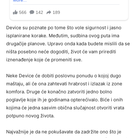
Device su poznate po tome što vole sigurnost i jasno
isplanirane korake. Međutim, sudbina ovog puta ima
drugačije planove. Upravo onda kada budete mislili da se
ništa posebno neće dogoditi, život će vam prirediti
iznenađenje koje će promeniti sve.
Neke Device će dobiti poslovnu ponudu o kojoj dugo
maštaju, ali će ona zahtevati hrabrost i izlazak iz zone
komfora. Druge će konačno zatvoriti jedno bolno
poglavlje koje ih je godinama opterećivalo. Biće i onih
kojima će jedna sasvim obična slučajnost otvoriti vrata
potpuno novog života.
Najvažnije je da ne pokušavate da zadržite ono što je