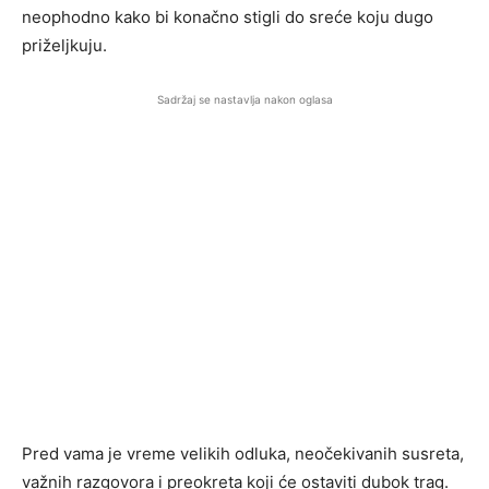
neophodno kako bi konačno stigli do sreće koju dugo
priželjkuju.
Sadržaj se nastavlja nakon oglasa
Pred vama je vreme velikih odluka, neočekivanih susreta,
važnih razgovora i preokreta koji će ostaviti dubok trag.