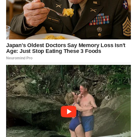
Međutim, ovog puta ćete biti mnogo mudriji nego ranije.
Nećete donositi odluke vođeni emocijama, već iskustvom
koje ste stekli kroz prethodne godine. Upravo zbog toga
sudbina će vam dati priliku da izaberete ono što je zaista
najbolje za vas.
Poslovni uspeh stiže posle
velikog izazova
Na poslu vas očekuju događaji koji će u početku izgledati
veoma komplikovano. Moguće su promene radnog mesta,
novi projekti ili potpuno drugačije obaveze koje će od vas
zahtevati dodatni trud.
Ipak, iza svega krije se velika nagrada. Vaša istrajnost,