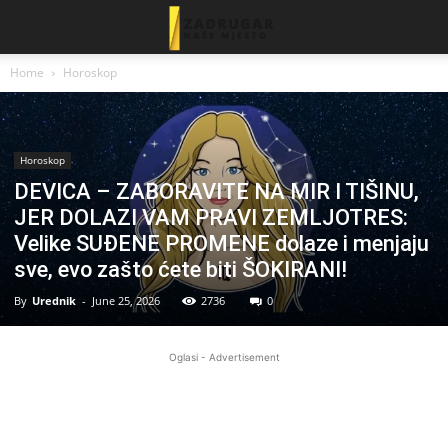
Home
Horoskop
Horoskop
DEVICA – ZABORAVITE NA MIR I TIŠINU,
JER DOLAZI VAM PRAVI ZEMLJOTRES:
Velike SUĐENE PROMENE dolaze i menjaju
sve, evo zašto ćete biti ŠOKIRANI!
By
Urednik
-
June 25, 2026
2736
0
Oglasi - Advertisement