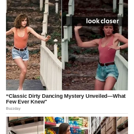
Pred Devicama je period koji će
pamtiti celog života
Sve ono što dolazi može izgledati kao veliki životni
zemljotres, ali iza svakog iznenađenja krije se važna
lekcija i nova prilika. Device će konačno izaći iz perioda
stagnacije i zakoračiti u vreme kada će se mnogo toga