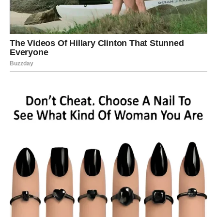
disciplina i odgovornost konačno će biti primećeni. Ljudi
koji donose važne odluke shvatiće koliko vredite i upravo
zbog toga mogli biste dobiti ponudu koja će promeniti
vašu finansijsku situaciju.
Nemojte odbijati nove prilike samo zato što vam deluju
nepoznato. Ponekad se najveći uspeh krije upravo tamo
gde najmanje očekujete.
Novac dolazi kada prestanete da
sumnjate u sebe
Finansijska situacija postaće znatno stabilnija nego ranije.
Mogući su dodatni prihodi, isplata novca koji dugo čekate
ili prilika da zaradite više nego što ste planirali.
Važno je da ne dozvolite strahu da vas zaustavi. Device