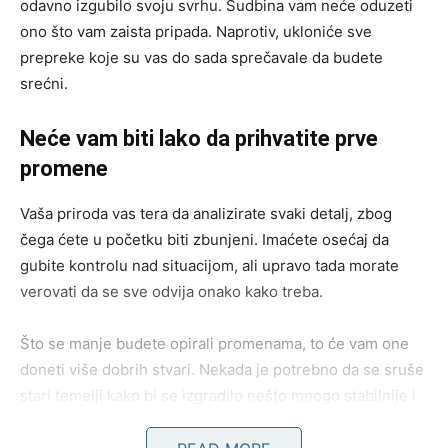
odavno izgubilo svoju svrhu. Sudbina vam neće oduzeti
ono što vam zaista pripada. Naprotiv, ukloniće sve
prepreke koje su vas do sada sprečavale da budete
srećni.
Neće vam biti lako da prihvatite prve
promene
Vaša priroda vas tera da analizirate svaki detalj, zbog
čega ćete u početku biti zbunjeni. Imaćete osećaj da
gubite kontrolu nad situacijom, ali upravo tada morate
verovati da se sve odvija onako kako treba.
Što se manje budete opirali promenama, to će vam one
doneti više dobrih stvari. Nekada je potrebno da se sruše
stari temelji kako bi se izgradilo nešto mnogo stabilnije i
lepše.