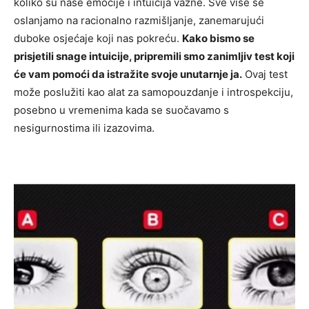
koliko su naše emocije i intuicija važne. Sve više se
oslanjamo na racionalno razmišljanje, zanemarujući
duboke osjećaje koji nas pokreću.
Kako bismo se
prisjetili snage intuicije, pripremili smo zanimljiv test koji
će vam pomoći da istražite svoje unutarnje ja.
Ovaj test
može poslužiti kao alat za samopouzdanje i introspekciju,
posebno u vremenima kada se suočavamo s
nesigurnostima ili izazovima.