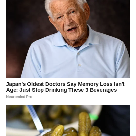
pomoći u savladavanju mnogih izazova.
Mnogi ljudi vas
vide kao stabilnu figuru u njihovim životima, a vaša
sposobnost da ostanete pribrani pod pritiskom može vas
učiniti izuzetno cijenjenim u profesionalnom okruženju.
Ako vam je najbliže “Oko B”
, to znači da ste emocionalno
bogata osoba s visokim kapacitetom za empatiju. Ne
samo da razumijete emocije drugih, već ih i duboko
proživljavate. Vaša toplina i saosećajnost čine vas
omiljenim među prijateljima.
Verujete u ljudsku dobrotu i
često pružate podršku onima kojima je potrebna.
Ova
osobina vas čini odličnim slušačem i savetnikom, a vaša
sposobnost da se povežete s drugima pomaže vam da
gradite duboke i trajne odnose.
Ako vas je privuklo “Oko C”
, to sugeriše da imate
izuzetno snažnu intuiciju. Odluke donosite na osnovu