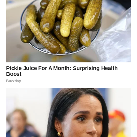
osjećaja, a iako to može izgledati riskantno, često ste u
pravu. Vaš unutrašnji glas vas vodi kroz život i pomaže
vam da izbjegnete loše izbore.
Ljudi vas doživljavaju kao
misterioznu osobu, ali vaša duboka povezanost s
emocijama čini vas jedinstvenima.
Ova intuitivna priroda
može vas usmjeriti ka kreativnim poljima ili poslu koji
zahtijeva osjetljivost i kreativnost, kao što su umetnost ili
psihologija.
Ovaj test nije samo igra; on može biti odličan način za
introspekciju. Ponekad su male vizuelne igre najbolji
način da se podsjetimo koliko smo složena bića.
Sposobnost da čitamo emocije, kako kod sebe tako i
kod drugih, dragocena je veština u savremenom svetu,
a oči će uvek biti najiskreniji prozor u dušu.
U zaključku, testovi poput ovog nam pomažu da bolje
razumijemo sebe i naše emocionalne reakcije. Dok