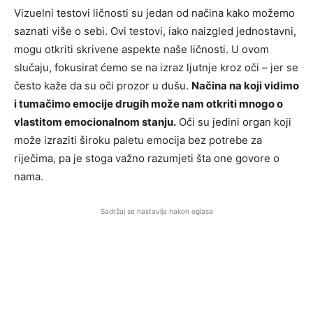
Vizuelni testovi ličnosti su jedan od načina kako možemo
saznati više o sebi. Ovi testovi, iako naizgled jednostavni,
mogu otkriti skrivene aspekte naše ličnosti. U ovom
slučaju, fokusirat ćemo se na izraz ljutnje kroz oči – jer se
često kaže da su oči prozor u dušu.
Načina na koji vidimo
i tumačimo emocije drugih može nam otkriti mnogo o
vlastitom emocionalnom stanju.
Oči su jedini organ koji
može izraziti široku paletu emocija bez potrebe za
riječima, pa je stoga važno razumjeti šta one govore o
nama.
Sadržaj se nastavlja nakon oglasa