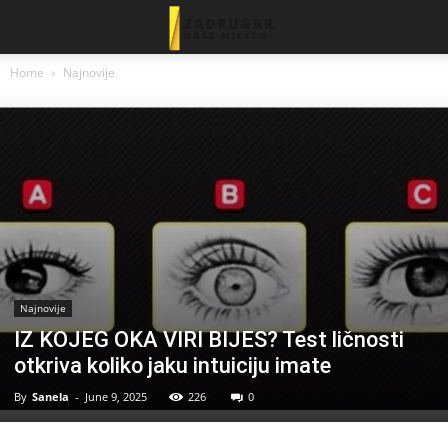
Home
Najnovije
Najnovije
IZ KOJEG OKA VIRI BIJES? Test ličnosti
otkriva koliko jaku intuiciju imate
By
Sanela
-
June 9, 2025
226
0