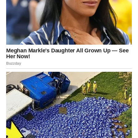
istražujemo svoja unutrašnja stanja, vrijedi se prisjetiti da
su svi naši osjećaji, uključujući ljutnju, normalni i prirodni.
Važno je znati kako se nositi s njima i kako ih izraziti na
zdrav način.
Bez obzira na to koji izbor ste napravili u
ovom testu, svaki od nas ima svoje jedinstveno
emocionalno putovanje koje zaslužuje pažnju i
razumijevanje.
Na kraju, test intuicije može poslužiti kao putokaz za bolje
razumijevanje nas samih i naših reakcija na svijet oko
nas. Osim što nam pomaže da prepoznamo naše
emocionalne odgovore, ovaj test također može poslužiti
kao most između naših unutrašnjih misli i spoljnog
ponašanja. Uspostavljanje tog odnosa može nas ojačati u
svakodnevnom životu, olakšavajući nam komunikaciju i
interakciju s drugima, što je u današnjem društvu od
izuzetne važnosti.