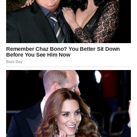
Postoji unutrašnji osećaj sigurnosti, kao da tačno znaš
gde ideš, čak i ako spoljašnji svet još uvek deluje
haotično. To je znak da si usklađen sa sopstvenim tokom
sudbine.
Snaga ovog trenutka leži u njegovoj neizbežnosti. Nema
skretanja, nema zaustavljanja – sve ide svojim tokom, i taj
tok vodi ka nečemu što je dugo bilo u pripremi.
Jarac ulazi u fazu u kojoj više ne mora da dokazuje, ne
mora da čeka, ne mora da se bori za ono što mu pripada.
Sve dolazi u pravom trenutku, na pravi način.