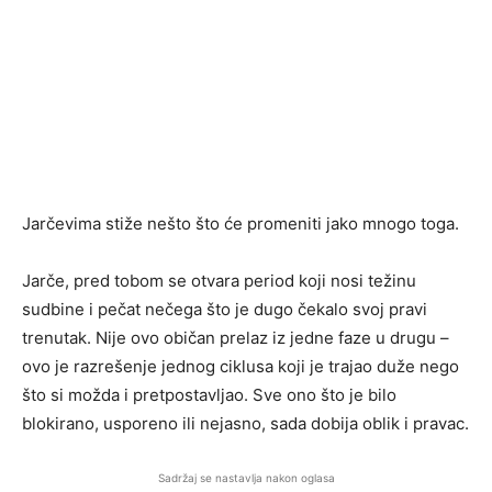
Jarčevima stiže nešto što će promeniti jako mnogo toga.
Jarče, pred tobom se otvara period koji nosi težinu
sudbine i pečat nečega što je dugo čekalo svoj pravi
trenutak. Nije ovo običan prelaz iz jedne faze u drugu –
ovo je razrešenje jednog ciklusa koji je trajao duže nego
što si možda i pretpostavljao. Sve ono što je bilo
blokirano, usporeno ili nejasno, sada dobija oblik i pravac.
Sadržaj se nastavlja nakon oglasa