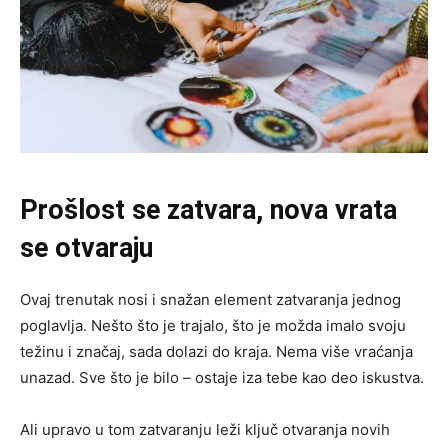
Prošlost se zatvara, nova vrata
se otvaraju
Ovaj trenutak nosi i snažan element zatvaranja jednog
poglavlja. Nešto što je trajalo, što je možda imalo svoju
težinu i značaj, sada dolazi do kraja. Nema više vraćanja
unazad. Sve što je bilo – ostaje iza tebe kao deo iskustva.
Ali upravo u tom zatvaranju leži ključ otvaranja novih