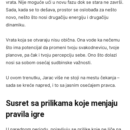
vrata. Nije moguće ući u novu fazu dok se stara ne završi.
Sada, kada se to dešava, prostor se oslobađa za nešto
novo, nešto što nosi drugačiju energiju i drugačiju
dinamiku.
Vrata koja se otvaraju nisu obična. Ona vode ka nečemu
što ima potencijal da promeni tvoju svakodnevicu, tvoje
planove, pa čak i tvoju percepciju sebe. Ono što dolazi
nosi sa sobom osećaj sudbinske važnosti.
U ovom trenutku, Jarac više ne stoji na mestu čekanja –
sada se kreće napred, i to sa jasnim osećajem pravca.
Susret sa prilikama koje menjaju
pravila igre
U narednom periodu, pojavljuju se prilike koje ne liče na