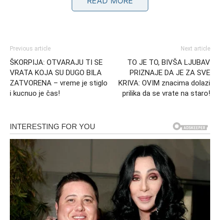
READ MORE
Previous article
Next article
ŠKORPIJA: OTVARAJU TI SE
TO JE TO, BIVŠA LJUBAV
VRATA KOJA SU DUGO BILA
PRIZNAJE DA JE ZA SVE
ZATVORENA – vreme je stiglo
KRIVA: OVIM znacima dolazi
i kucnuo je čas!
prilika da se vrate na staro!
Snaga trenutka i jasnoća puta
Ono što ovaj period čini posebnim jeste jasnoća koja
dolazi sa njim. Nema više magle, nema više neizvesnosti
koja te je ranije pratila. Sada se stvari vide onakvima
kakve jesu.