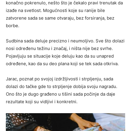
konačno pokrenulo, nešto što je čekalo pravi trenutak da
izađe na svetlost. Mogućnosti koje su ranije bile
zatvorene sada se same otvaraju, bez forsiranja, bez
borbe.
Sudbina sada deluje precizno i neumoljivo. Sve što dolazi
nosi određenu težinu i značaj, i ništa nije bez svrhe.
Pojavljuju se situacije koje deluju kao da su unapred
određene, kao da su deo plana koji se tek sada otkriva.
Jarac, poznat po svojoj izdržljivosti i strpljenju, sada
dolazi do tačke gde to strpljenje dobija svoju nagradu.
Ono što je dugo građeno u tišini sada počinje da daje
rezultate koji su vidljivi i konkretni.