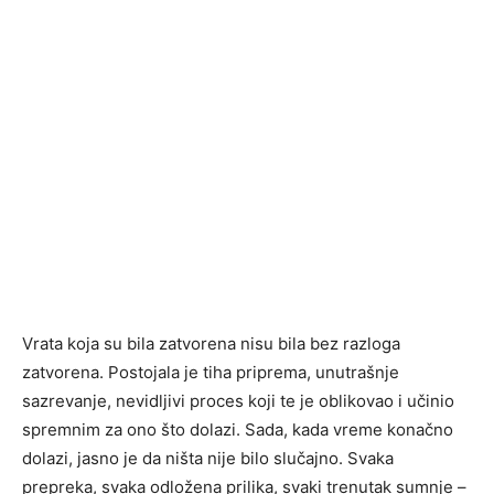
Vrata koja su bila zatvorena nisu bila bez razloga
zatvorena. Postojala je tiha priprema, unutrašnje
sazrevanje, nevidljivi proces koji te je oblikovao i učinio
spremnim za ono što dolazi. Sada, kada vreme konačno
dolazi, jasno je da ništa nije bilo slučajno. Svaka
prepreka, svaka odložena prilika, svaki trenutak sumnje –