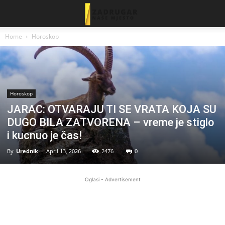
Home
Horoskop
Horoskop
JARAC: OTVARAJU TI SE VRATA KOJA SU
DUGO BILA ZATVORENA – vreme je stiglo
i kucnuo je čas!
By
Urednik
-
April 13, 2026
2476
0
Oglasi - Advertisement