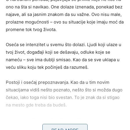
ono na šta si navikao. One dolaze iznenada, ponekad bez
najave, ali sa jasnim znakom da su važne. Ovo nisu male,
prolazne mogućnosti – ovo su situacije koje imaju moć da
promene tok tvog života.
Oseća se intenzitet u svemu što dolazi. Ljudi koji ulaze u
tvoj život, događaji koji se dešavaju, odluke koje se
nameću – sve ima dublji smisao. Kao da se sve uklapa u
veću sliku koju tek počinješ da razumeš.
Postoji i osećaj prepoznavanja. Kao da u tim novim
situacijama vidiš nešto poznato, nešto što si možda dugo
čekao, iako toga nisi bio svestan. To je znak da si stigao
na mesto gde treba da budeš.
Jarac sada više ne traži prilike – prilike dolaze njemu.