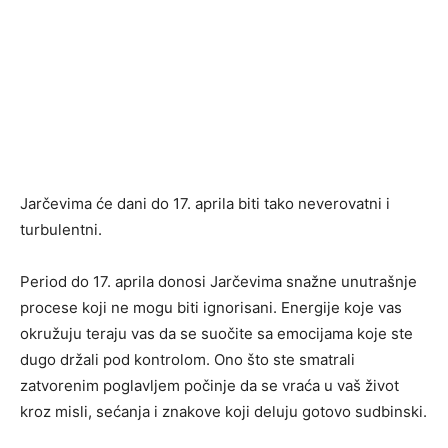
Jarčevima će dani do 17. aprila biti tako neverovatni i
turbulentni.
Period do 17. aprila donosi Jarčevima snažne unutrašnje
procese koji ne mogu biti ignorisani. Energije koje vas
okružuju teraju vas da se suočite sa emocijama koje ste
dugo držali pod kontrolom. Ono što ste smatrali
zatvorenim poglavljem počinje da se vraća u vaš život
kroz misli, sećanja i znakove koji deluju gotovo sudbinski.