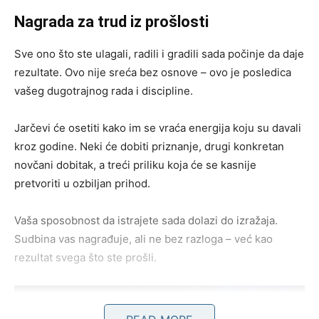
Nagrada za trud iz prošlosti
Sve ono što ste ulagali, radili i gradili sada počinje da daje
rezultate. Ovo nije sreća bez osnove – ovo je posledica
vašeg dugotrajnog rada i discipline.
Jarčevi će osetiti kako im se vraća energija koju su davali
kroz godine. Neki će dobiti priznanje, drugi konkretan
novčani dobitak, a treći priliku koja će se kasnije
pretvoriti u ozbiljan prihod.
Vaša sposobnost da istrajete sada dolazi do izražaja.
Sudbina vas nagrađuje, ali ne bez razloga – već kao
rezultat svega što ste prošli.