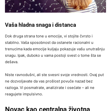
Vaša hladna snaga i distanca
Dok druga strana tone u emocije, vi stojite čvrsto i
stabilno. Vaša sposobnost da ostanete racionalni u
trenucima kada emocije kuljaju pokazuje vašu unutrašnju
snagu. Ipak, duboko u vama postoji svest o tome šta se
dešava.
Niste ravnodušni, ali ste svesni svoje vrednosti. Ovaj put
ne dozvoljavate da vas prošlost povuče nazad bez
razloga. Vi posmatrate, analizirate i osećate – ali ne
reagujete impulsivno.
Novac kao centralna životna