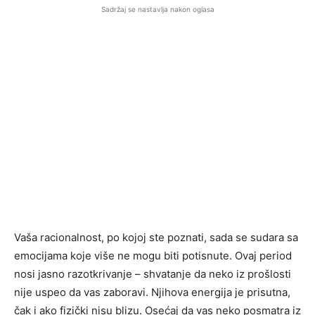
Sadržaj se nastavlja nakon oglasa
Vaša racionalnost, po kojoj ste poznati, sada se sudara sa
emocijama koje više ne mogu biti potisnute. Ovaj period
nosi jasno razotkrivanje – shvatanje da neko iz prošlosti
nije uspeo da vas zaboravi. Njihova energija je prisutna,
čak i ako fizički nisu blizu. Osećaj da vas neko posmatra iz