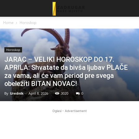
Home
Horoskop
Horoskop
JARAC – VELIKI HOROSKOP DO 17.
APRILA: Shvatate da bivša ljubav PLAČE
za vama, ali će vam period pre svega
obeležiti BITAN NOVAC!
By
Urednik
-
April 8, 2026
3020
0
Oglasi - Advertisement