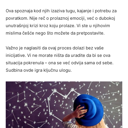
Ova spoznaja kod njih izaziva tugu, kajanje i potrebu za
povratkom. Nije reč o prolaznoj emociji, već o dubokoj
unutrašnjoj krizi kroz koju prolaze. Vi ste u njihovim
mislima češće nego što možete da pretpostavite.
Važno je naglasiti da ovaj proces dolazi bez vaše
inicijative. Vi ne morate ništa da uradite da bi se ova
situacija pokrenula – ona se već odvija sama od sebe.
Sudbina ovde igra ključnu ulogu.