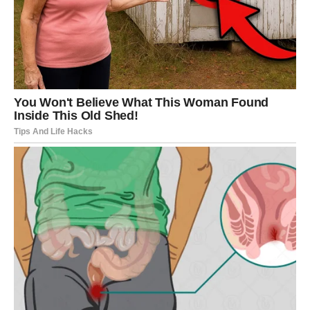
Ova spoznaja menja način na koji gledate na odnose, ali i
na novac. Vi više ne pristajete na manje nego što
zaslužujete. I upravo zbog toga, energija obilja počinje da
dolazi u vaš život.