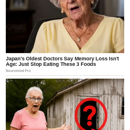
stabilnost.
Ovaj kontrast stvara unutrašnji pritisak. Međutim, upravo
u tom balansu leži vaša snaga. Vi ne birate između
emocija i razuma – vi učite kako da ih držite pod
kontrolom.
Vaša sudbina u ovom periodu nije da se vratite unazad,
već da razumete šta ste prošli i da nastavite dalje sa
većom jasnoćom.
Transformacija lične vrednosti
Jarčevi u ovom periodu prolaze kroz duboku
transformaciju lične vrednosti. Shvatate koliko vredite –
ne samo materijalno, već i emotivno.