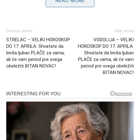
READ MORE
Previous article
Next article
STRELAC – VELIKI HOROSKOP
VODOLIJA – VELIKI
DO 17. APRILA: Shvatate da
HOROSKOP DO 17. APRILA:
bivša ljubav PLAČE za vama,
Shvatate da bivša ljubav
ali će vam period pre svega
PLAČE za vama, ali će vam
obeležiti BITAN NOVAC!
period pre svega obeležiti
Unutrašnji balans između emocija
BITAN NOVAC!
i materijalnog sveta
Borba između prošlosti i budućnosti
Ovaj period stavlja vas između dva sveta – emotivnog i
materijalnog. Sa jedne strane, prošlost vas doziva kroz
neizgovorene emocije i energiju bivše ljubavi. Sa druge
strane, budućnost vam otvara vrata kroz novac i