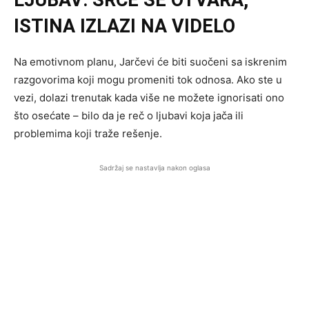
LJUBAV: SRCE SE OTVARA,
ISTINA IZLAZI NA VIDELO
Na emotivnom planu, Jarčevi će biti suočeni sa iskrenim
razgovorima koji mogu promeniti tok odnosa. Ako ste u
vezi, dolazi trenutak kada više ne možete ignorisati ono
što osećate – bilo da je reč o ljubavi koja jača ili
problemima koji traže rešenje.
Sadržaj se nastavlja nakon oglasa