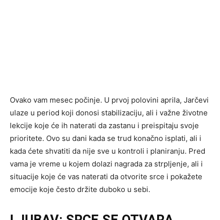
Ovako vam mesec počinje. U prvoj polovini aprila, Jarčevi
ulaze u period koji donosi stabilizaciju, ali i važne životne
lekcije koje će ih naterati da zastanu i preispitaju svoje
prioritete. Ovo su dani kada se trud konačno isplati, ali i
kada ćete shvatiti da nije sve u kontroli i planiranju. Pred
vama je vreme u kojem dolazi nagrada za strpljenje, ali i
situacije koje će vas naterati da otvorite srce i pokažete
emocije koje često držite duboko u sebi.