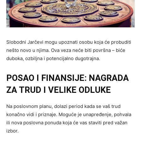
Slobodni Jarčevi mogu upoznati osobu koja će probuditi
nešto novo u njima. Ova veza neće biti površna – biće
duboka, ozbiljna i potencijalno dugotrajna.
POSAO I FINANSIJE: NAGRADA
ZA TRUD I VELIKE ODLUKE
Na poslovnom planu, dolazi period kada se vaš trud
konačno vidi i priznaje. Moguće je unapređenje, pohvala
ili nova poslovna ponuda koja će vas staviti pred važan
izbor.