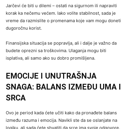
Jarčevi će biti u dilemi – ostati na sigurnom ili napraviti
korak ka nečemu većem. Iako volite stabilnost, sada je
vreme da razmislite o promenama koje vam mogu doneti
dugoročnu korist.
Finansijska situacija se popravlja, ali i dalje je važno da
budete oprezni sa troškovima. Ulaganja mogu biti
isplativa, ali samo ako su dobro promišljena.
EMOCIJE I UNUTRAŠNJA
SNAGA: BALANS IZMEĐU UMA I
SRCA
Ovo je period kada ćete učiti kako da pronađete balans
između razuma i emocija. Navikli ste da se oslanjate na
logiku, ali sada ćete shvatiti da srce ima svoje odgovore.