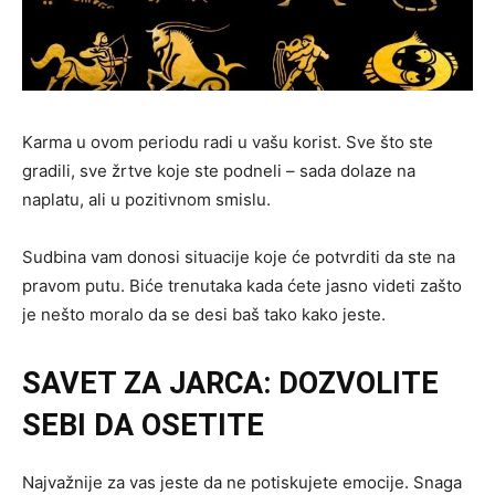
Karma u ovom periodu radi u vašu korist. Sve što ste
gradili, sve žrtve koje ste podneli – sada dolaze na
naplatu, ali u pozitivnom smislu.
Sudbina vam donosi situacije koje će potvrditi da ste na
pravom putu. Biće trenutaka kada ćete jasno videti zašto
je nešto moralo da se desi baš tako kako jeste.
SAVET ZA JARCA: DOZVOLITE
SEBI DA OSETITE
Najvažnije za vas jeste da ne potiskujete emocije. Snaga