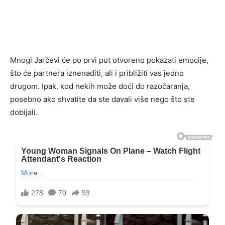
Mnogi Jarčevi će po prvi put otvoreno pokazati emocije,
što će partnera iznenaditi, ali i približiti vas jedno
drugom. Ipak, kod nekih može doći do razočaranja,
posebno ako shvatite da ste davali više nego što ste
dobijali.