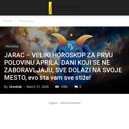
Home
Horoskop
Horoskop
JARAC – VELIKI HOROSKOP ZA PRVU
POLOVINU APRILA: DANI KOJI SE NE
ZABORAVLJAJU, SVE DOLAZI NA SVOJE
MESTO, evo šta vam sve stiže!
By
Urednik
-
March 31, 2026
1684
0
Oglasi - Advertisement