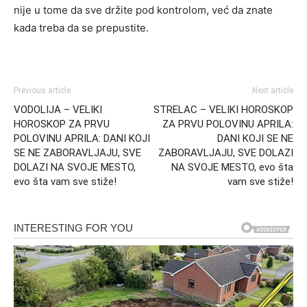
nije u tome da sve držite pod kontrolom, već da znate
kada treba da se prepustite.
Previous article
Next article
VODOLIJA – VELIKI
STRELAC – VELIKI HOROSKOP
HOROSKOP ZA PRVU
ZA PRVU POLOVINU APRILA:
POLOVINU APRILA: DANI KOJI
DANI KOJI SE NE
SE NE ZABORAVLJAJU, SVE
ZABORAVLJAJU, SVE DOLAZI
DOLAZI NA SVOJE MESTO,
NA SVOJE MESTO, evo šta
evo šta vam sve stiže!
vam sve stiže!