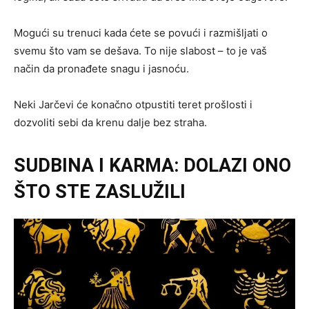
Mogući su trenuci kada ćete se povući i razmišljati o
svemu što vam se dešava. To nije slabost – to je vaš
način da pronađete snagu i jasnoću.
Neki Jarčevi će konačno otpustiti teret prošlosti i
dozvoliti sebi da krenu dalje bez straha.
SUDBINA I KARMA: DOLAZI ONO
ŠTO STE ZASLUŽILI