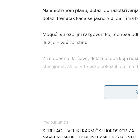
Na emotivnom planu, dolazi do razotkrivanja 
dolazi trenutak kada se jasno vidi da li ima b
Mogući su ozbiljni razgovori koji donose od
iluzije – već za istinu.
Za slobodne Jarčeve, dolazi osoba koja nosi
slučajnost, ali će vrlo brzo pokazati da ima 
Posao i novac: Veliki pre
Na poslovnom planu, stvari koje su dugo st
priznanje za trud koji ste ulagali, ili priliku
Previous article
Neko može pokušati da ospori vaš rad ili da 
STRELAC – VELIKI KARMIČKI HOROSKOP ZA
je vaše – neće vam moći biti oduzeto.
NAREDNU NEDELJU: BITNI DANI I JOŠ BITNIJI