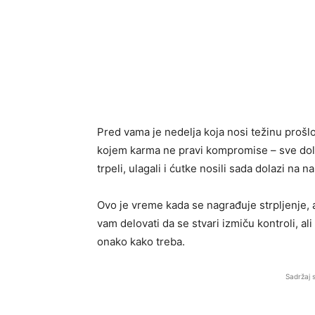
Pred vama je nedelja koja nosi težinu prošlos
kojem karma ne pravi kompromise – sve dolaz
trpeli, ulagali i ćutke nosili sada dolazi na na
Ovo je vreme kada se nagrađuje strpljenje, al
vam delovati da se stvari izmiču kontroli, al
onako kako treba.
Sadržaj 