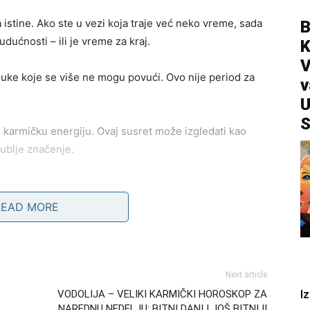
istine. Ako ste u vezi koja traje već neko vreme, sada
B
udućnosti – ili je vreme za kraj.
V
luke koje se više ne mogu povući. Ovo nije period za
v
U
S
 karmičku energiju. Ovaj susret može izgledati kao
dublje značenje.
okret je na pomolu
READ MORE
agnirale konačno kreću. Moguće je da ćete dobiti
 koja menja vaš pravac.
Next article
vam stane na put, ali karma je na vašoj strani. Sve što
I
VODOLIJA – VELIKI KARMIČKI HOROSKOP ZA
NAREDNU NEDELJU: BITNI DANI I JOŠ BITNIJI