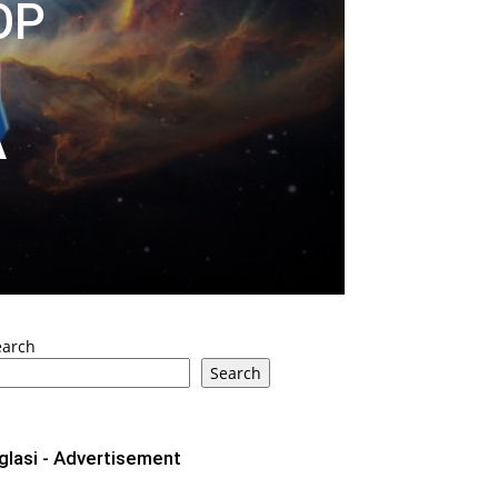
OP
I
A
earch
Search
glasi - Advertisement