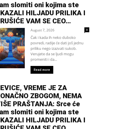
am slomiti oni kojima ste
KAZALI HILJADU PRILIKA I
RUŠIĆE VAM SE CEO...
August 7, 2026
0
Čak i kada ih neko duboko
povredi, radije će dati još jednu
priliku nego izazvati sukob.
Verujete da se ljudi mogu
promeniti i da...
Read more
EVICE, VREME JE ZA
KONAČNO ZBOGOM, NEMA
IŠE PRAŠTANJA: Srce će
am slomiti oni kojima ste
KAZALI HILJADU PRILIKA I
RUŠIĆE VAM SE CEO...