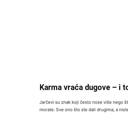
Karma vraća dugove – i t
Jarčevi su znak koji često nose više nego što
morate. Sve ono što ste dali drugima, a nist