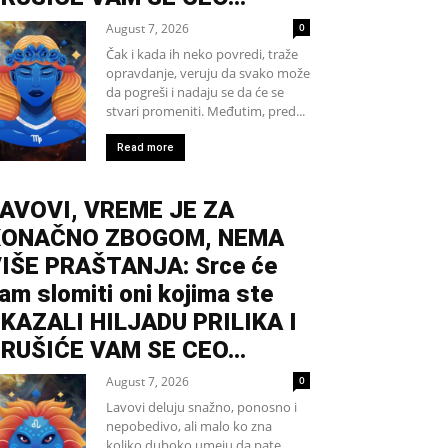
August 7, 2026
0
Čak i kada ih neko povredi, traže
opravdanje, veruju da svako može
da pogreši i nadaju se da će se
stvari promeniti. Međutim, pred...
Read more
AVOVI, VREME JE ZA
KONAČNO ZBOGOM, NEMA
IŠE PRAŠTANJA: Srce će
am slomiti oni kojima ste
KAZALI HILJADU PRILIKA I
RUŠIĆE VAM SE CEO...
August 7, 2026
0
Lavovi deluju snažno, ponosno i
nepobedivo, ali malo ko zna
koliko duboko umeju da pate