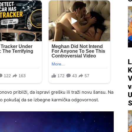
L
V
v
vo približi, da ispravi grešku ili traži novu šansu. Na
U
samo pokušaj da se izbegne karmička odgovornost.
S