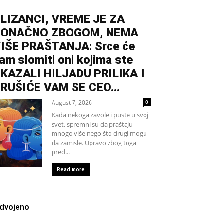
LIZANCI, VREME JE ZA
KONAČNO ZBOGOM, NEMA
IŠE PRAŠTANJA: Srce će
am slomiti oni kojima ste
KAZALI HILJADU PRILIKA I
RUŠIĆE VAM SE CEO...
August 7, 2026
0
Kada nekoga zavole i puste u svoj
svet, spremni su da praštaju
mnogo više nego što drugi mogu
da zamisle. Upravo zbog toga
pred...
Read more
zdvojeno