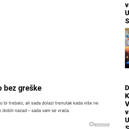
v
U
S
o bez greške
D
V
 bi trebalo, ali sada dolazi trenutak kada više ne
e dobili nazad – sada vam se vraća.
v
U
S