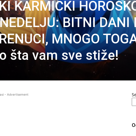
IKI KARMIČKI HOROSK
EDELJU: BITNI DANI 
 TRENUCI, MNOGO TOG
 šta vam sve stiže!
S
asi - Advertisement
O