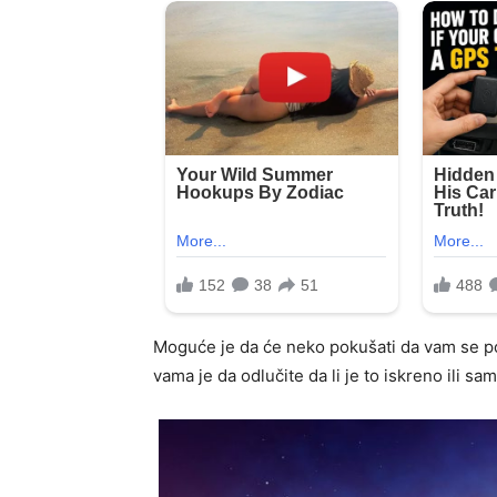
Moguće je da će neko pokušati da vam se pono
vama je da odlučite da li je to iskreno ili 