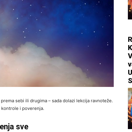
R
V
v
U
S
 prema sebi ili drugima – sada dolazi lekcija ravnoteže.
kontrole i poverenja.
enja sve