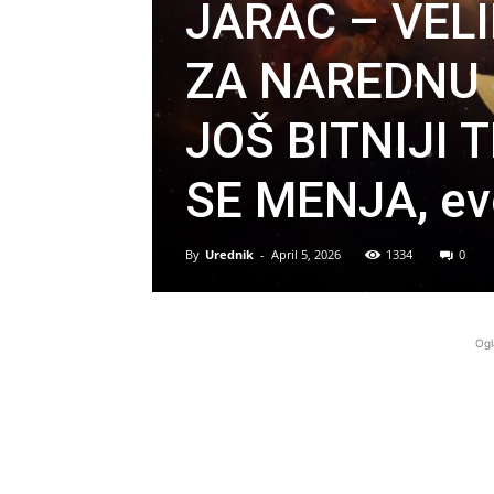
JARAC – VEL
ZA NAREDNU N
JOŠ BITNIJI
SE MENJA, evo
By
Urednik
-
April 5, 2026
1334
0
Ogl