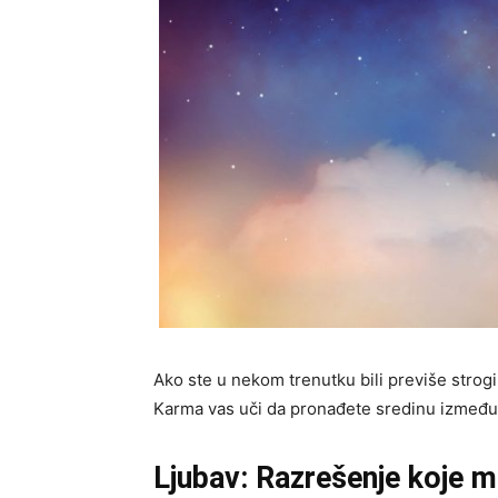
Ako ste u nekom trenutku bili previše strogi
Karma vas uči da pronađete sredinu između 
Ljubav: Razrešenje koje m