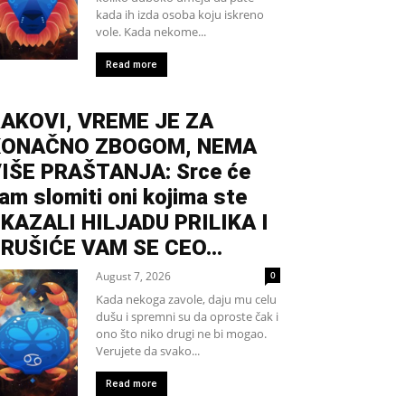
kada ih izda osoba koju iskreno
vole. Kada nekome...
Read more
AKOVI, VREME JE ZA
KONAČNO ZBOGOM, NEMA
IŠE PRAŠTANJA: Srce će
am slomiti oni kojima ste
KAZALI HILJADU PRILIKA I
RUŠIĆE VAM SE CEO...
August 7, 2026
0
Kada nekoga zavole, daju mu celu
dušu i spremni su da oproste čak i
ono što niko drugi ne bi mogao.
Verujete da svako...
Read more