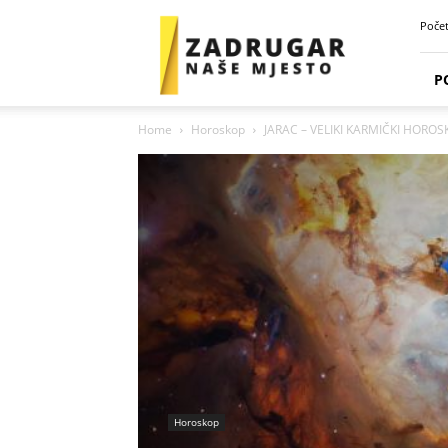
Zadrugar
Poče
Spot
P
Home
Horoskop
JARAC – VELIKI KARMIČKI HOROSK
Horoskop