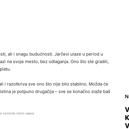
ti, ali i snagu budućnosti. Jarčevi ulaze u period u
i na svoje mesto, bez odlaganja. Ono što ste gradili,
platu.
i i razotkriva sve ono što nije bilo stabilno. Možda će
i istina je potpuno drugačija – sve se konačno slaže baš
N
V
se nastavlja nakon oglasa
V