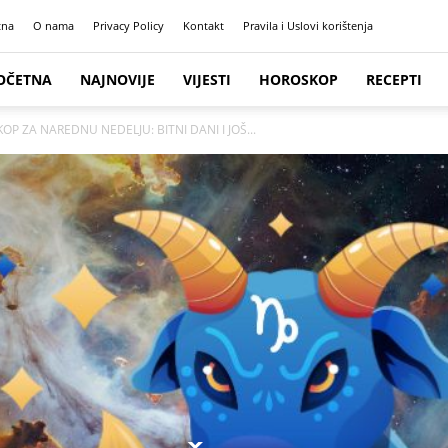
tna
O nama
Privacy Policy
Kontakt
Pravila i Uslovi korištenja
OČETNA
NAJNOVIJE
VIJESTI
HOROSKOP
RECEPTI
OP ZA NAREDNU NEDELJU: BITNI DANI I JOŠ...