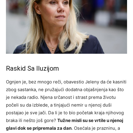
Raskid Sa Iluzijom
Ognjen je, bez mnogo reči, obavestio Jelenу da će kasniti
zbog sastanka, ne pružajući dodatna objašnjenja kao što
je nekada radio. Njena srčanost i strast prema životu
počeli su da izblede, a tinjajući nemir u njenoj duši
postajao je sve jači. Da li je to bio početak kraja njihovog
braka ili nešto još gore?
Tužne misli su se vrtile u njenoj
glavi dok se pripremala za dan
. Osećala je prazninu, a