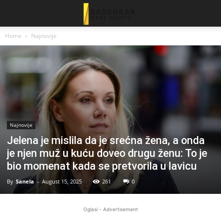
Home
Najnovije
Najnovije
Jelena je mislila da je srećna žena, a onda
je njen muž u kuću doveo drugu ženu: To je
bio momenat kada se pretvorila u lavicu
By
Sanela
-
August 15, 2025
261
0
Oglasi - Advertisement