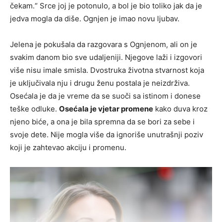
čekam.“ Srce joj je potonulo, a bol je bio toliko jak da je
jedva mogla da diše. Ognjen je imao novu ljubav.
Jelena je pokušala da razgovara s Ognjenom, ali on je
svakim danom bio sve udaljeniji. Njegove laži i izgovori
više nisu imale smisla. Dvostruka životna stvarnost koja
je uključivala nju i drugu ženu postala je neizdrživa.
Osećala je da je vreme da se suoči sa istinom i donese
teške odluke.
Osećala je vjetar promene
kako duva kroz
njeno biće, a ona je bila spremna da se bori za sebe i
svoje dete. Nije mogla više da ignoriše unutrašnji poziv
koji je zahtevao akciju i promenu.