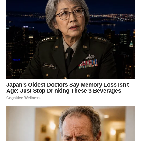
Suštinski Preokret
Kada je jednog četvrtka, usled problema u klinici, završila
ranije, osjetila je kako je sudbina ponovo testira.
Približavajući se stanu, čula je smeh – smeh koji nije bio
njen. Otvorila je vrata i ugledala Ognjena i mladu plavušu
za stolom, držeći se za ruke.
Svet joj se srušio
. U tom
trenutku, prepoznala je da mora da preuzme kontrolu nad
svojim životom. Svi snovi i nade koje je imala bile su s
njom, a ne sa Ognjenom. Zbog toga je odlučila da se ne
povuče, već da se bori za ono što joj pripada.
Jelena je odlučila da se izbori za sebe.
Mirno, ali čvrsto
,
suočila se s Ognjenom i zatražila da se pokupi. Njegovo
negiranje i izgovori više nisu mogli da je obeshrabre.
Njena odlučnost je bila nepopustljiva. Iako je Ognjen
pokušao da je ubedi kako nije u pravu, Jelena je u