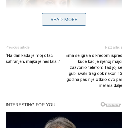
READ MORE
Previous article
Next article
“Na dan kada je moj otac
Ema se igrala s kredom ispred
sahranjen, majka je nestala…”
kuće kad je njenoj majci
zazvonio telefon: Tad joj se
gubi svaki trag dok nakon 13
godina pas nije otkrio ovo par
metara dalje