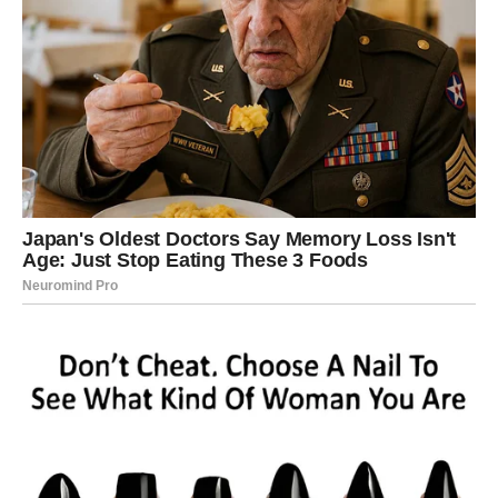
njegovim očima videla strah i zbunjenost. U tom trenutku,
shvatila je da je konačno pronašla svoju snagu. Njena
borba više nije bila samo protiv njega, već protiv
sopstvenih strahova i nesigurnosti.
Sat kasnije, Ognjen je napustio stan, a Jelena je konačno
mogla da udahne punim plućima.
Uprkos suzama koje su
joj se slile niz lice
, osećala je oslobođenje. Lena i Viktor
su je čvrsto grlili, a ona je shvatila da je donela pravu
odluku. Nije više bila samo žena koja trpi; postala je borac
koja se bori za svoj život i sreću svoje dece.
Jelena je
krenula napred, sa osmehom na licu i snagom u srcu
.
Njen put ka oslobođenju nije bio lak, ali je bio neophodan.
Sada je bila spremna da se suoči sa svim izazovima koji
su pred njom, znajući da je sloboda u njenim rukama.