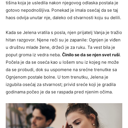
tišina koja je usledila nakon njegovog odlaska postala je
gotovo nepodnošljiva. Ponekad je imala osećaj da se taj
haos odvija unutar nje, daleko od stvarnosti koju su delili.
Kada se Jelena vratila s posla, njen prijatelj Vanja je tražio
hitan razgovor. Njene reči su je zapanile: Ognjen je viđen
u društvu mlade žene, držeći je za ruku. Ta vest bila je
poput groma iz vedra neba.
Činilo se da se njen svet ruši
.
Počela je da se oseća kao u lošem snu iz kojeg ne može
da se probudi, dok su uspomene na srećne trenutke sa
Ognjenom postale bolne. U tom trenutku, Jelena je
izgubila osećaj za stvarnost; privid sreće koji je gradila
godinama počeo je da se raspada pred njenim očima.