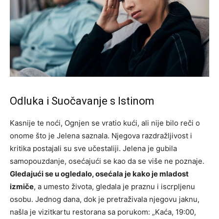
Odluka i Suočavanje s Istinom
Kasnije te noći, Ognjen se vratio kući, ali nije bilo reči o
onome što je Jelena saznala. Njegova razdražljivost i
kritika postajali su sve učestaliji. Jelena je gubila
samopouzdanje, osećajući se kao da se više ne poznaje.
Gledajući se u ogledalo, osećala je kako je mladost
izmiče
, a umesto života, gledala je praznu i iscrpljenu
osobu. Jednog dana, dok je pretraživala njegovu jaknu,
našla je vizitkartu restorana sa porukom: „Kaća, 19:00,