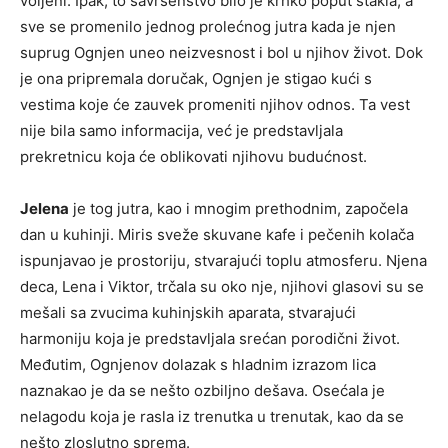
voljeni. Ipak, to savršenstvo bilo je krhko poput stakla, a
sve se promenilo jednog prolećnog jutra kada je njen
suprug Ognjen uneo neizvesnost i bol u njihov život. Dok
je ona pripremala doručak, Ognjen je stigao kući s
vestima koje će zauvek promeniti njihov odnos. Ta vest
nije bila samo informacija, već je predstavljala
prekretnicu koja će oblikovati njihovu budućnost.
Jelena
je tog jutra, kao i mnogim prethodnim, započela
dan u kuhinji. Miris sveže skuvane kafe i pečenih kolača
ispunjavao je prostoriju, stvarajući toplu atmosferu. Njena
deca, Lena i Viktor, trčala su oko nje, njihovi glasovi su se
mešali sa zvucima kuhinjskih aparata, stvarajući
harmoniju koja je predstavljala srećan porodični život.
Međutim, Ognjenov dolazak s hladnim izrazom lica
naznakao je da se nešto ozbiljno dešava. Osećala je
nelagodu koja je rasla iz trenutka u trenutak, kao da se
nešto zloslutno sprema.