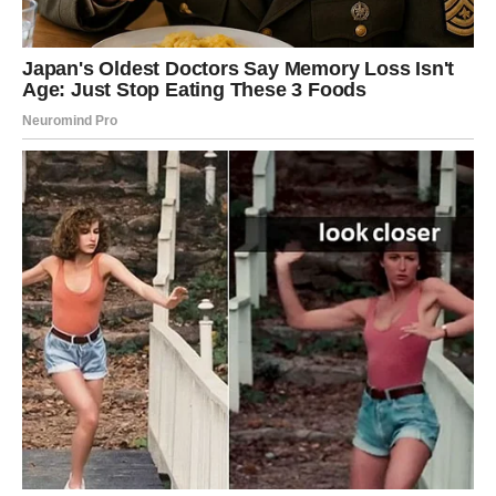
aspekte okruženja u kojem spavamo. Pravilno održavanje
temperature, kao i klima uređaja, može značajno uticati
na naše zdravlje i opšte blagostanje. Ovim savjetima
možete osigurati miran san i optimalne uslove za odmor,
čak i tokom najtoplijih dana. S obzirom na sve izazove
koje donose vrućine, važno je da se pravilno pripremimo i
zaštitimo svoje zdravlje, čime ćemo poboljšati kvalitetu
svakodnevnog života.