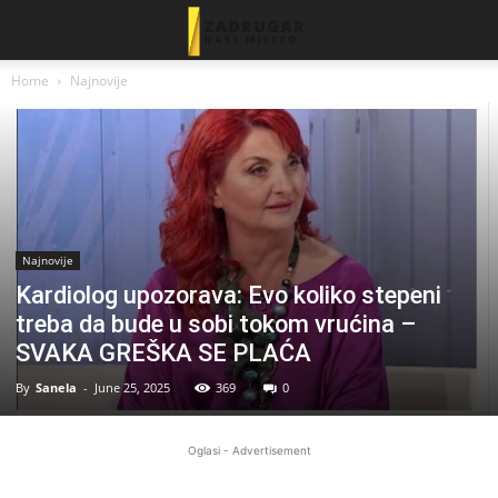
Home
Najnovije
Najnovije
Kardiolog upozorava: Evo koliko stepeni
treba da bude u sobi tokom vrućina –
SVAKA GREŠKA SE PLAĆA
By
Sanela
-
June 25, 2025
369
0
Oglasi - Advertisement