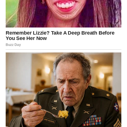
prozračnih posteljina
može smanjiti osjećaj prekomjerne
topline dok spavate. Pametni materijali, poput onih koji
upijaju vlagu, mogu dodatno poboljšati udobnost tokom
noći.
Još jedan savjet je
izbjegavanje teških obroka i alkohola
prije spavanja.
Ove supstance mogu povećati tjelesnu
temperaturu i otežati vam uspavljivanje. Umjesto toga,
razmislite o hladnim pićima i laganim obrocima koji će
vam pomoći da se osvježite. Također, praktikovanje
tehnika opuštanja, poput meditacije ili dubokog disanja,
može smanjiti nivo stresa i anksioznosti, što dodatno
poboljšava kvalitet sna.
Zaključak
Na kraju, kako bismo se najbolje nosili s vrućinama i
poboljšali kvalitetu sna, važno je obratiti pažnju na sve