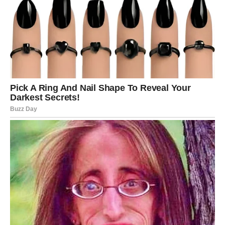
načine, a ponekad su simptomi suptilni i neprimjetni.
U trenutnom okruženju, gdje su alergeni u vazduhu
prisutni u znatnim količinama, preporučuje se da
posebnu pažnju posvetite zdravlju dece.
Preporučuje se
izbegavanje direktne izloženosti hladnom zraku.
Roditelji bi trebali biti oprezni sa klimatskim uređajima
kako bi zaštitili svoje mališane od neželjenih efekata.
Osim toga, važno je osigurati da se djeca ponašaju u
skladu sa pravilima higijene kako bi se smanjile šanse za
razvoj alergijskih reakcija.
Pomoćne metode za poboljšanje sna
Osim održavanja optimalne temperature, postoje i druge
metode koje mogu pomoći u poboljšanju kvaliteta sna
tokom vrućih noći. Na primjer,
korištenje laganih,