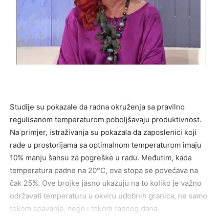
Studije su pokazale da radna okruženja sa pravilno
regulisanom temperaturom poboljšavaju produktivnost.
Na primjer, istraživanja su pokazala da zaposlenici koji
rade u prostorijama sa optimalnom temperaturom imaju
10% manju šansu za pogreške u radu. Međutim, kada
temperatura padne na 20°C, ova stopa se povećava na
čak 25%. Ove brojke jasno ukazuju na to koliko je važno
održavati temperaturu u okviru udobnih granica, ne samo
tokom spavanja, nego i tokom radnog dana.