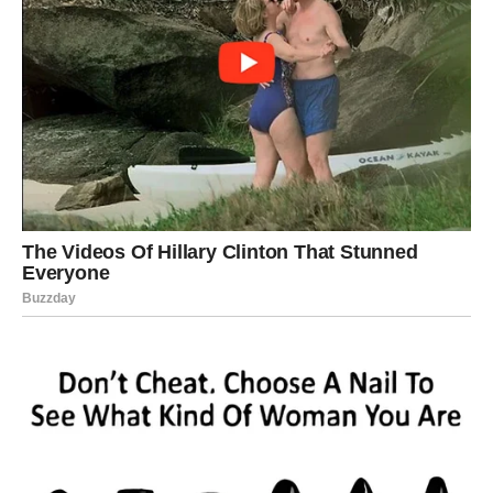
20°C do 21°C.
Na ovaj način, možete osigurati optimalne
uslove za rad i odmor. U tom kontekstu, redovno
provjeravanje i čišćenje klima uređaja neophodno je kako
bismo izbjegli štetne efekte na zdravlje.
Uticaj temperature na zdravlje
Osim što temperature utiču na kvalitet sna, one također
imaju direktan uticaj na naše opšte zdravlje.
Osobe koje
su izložene ekstremnim uslovima mogu doživjeti
simptome poput mučnine, glavobolje ili čak
respiratornih problema.
Dr. Bašić upozorava na
potencijalne efekte propuhivanja, kada hladan zrak iz
klima uređaja može izazvati probleme sa sinusima i
alergijskim reakcijama, što je posebno važno imati na
umu tokom sezone alergija. Imajte na umu da se
zdravstveni problemi mogu manifestovati na različite