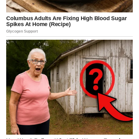
Masti: 5g
Vlakna: 1g
Kada se uzmu u obzir svi sastojci, ovi kolačići
predstavljaju zdraviju opciju u usporedbi s mnogim
industrijski proizvedenim slatkišima. Kokos sadrži zdrave
masti koje mogu poboljšati metabolizam i pružiti energiju.
Osim toga, jaja dodaju visokokvalitetne proteine, dok
šećer može biti zamijenjen alternativama poput meda ili
agavinog sirupa za zdraviju verziju.
Završna Riječ
Kolačići s kokosom su savršeni slatkiši koje možete
pripremiti brzo i lako, a istovremeno uživati u bogatom
okusu kokosa. Ovaj recept je jednostavan i prilagodljiv,