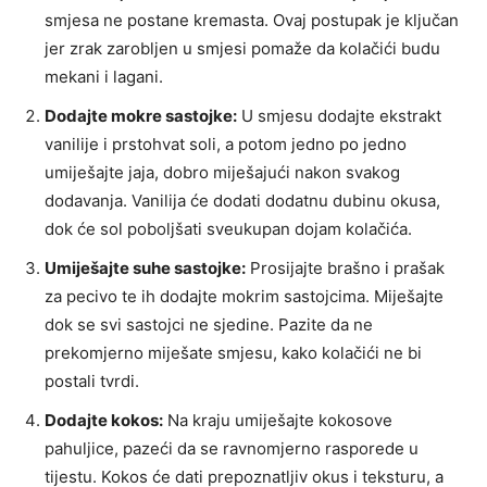
smjesa ne postane kremasta. Ovaj postupak je ključan
jer zrak zarobljen u smjesi pomaže da kolačići budu
mekani i lagani.
Dodajte mokre sastojke:
U smjesu dodajte ekstrakt
vanilije i prstohvat soli, a potom jedno po jedno
umiješajte jaja, dobro miješajući nakon svakog
dodavanja. Vanilija će dodati dodatnu dubinu okusa,
dok će sol poboljšati sveukupan dojam kolačića.
Umiješajte suhe sastojke:
Prosijajte brašno i prašak
za pecivo te ih dodajte mokrim sastojcima. Miješajte
dok se svi sastojci ne sjedine. Pazite da ne
prekomjerno miješate smjesu, kako kolačići ne bi
postali tvrdi.
Dodajte kokos:
Na kraju umiješajte kokosove
pahuljice, pazeći da se ravnomjerno rasporede u
tijestu. Kokos će dati prepoznatljiv okus i teksturu, a