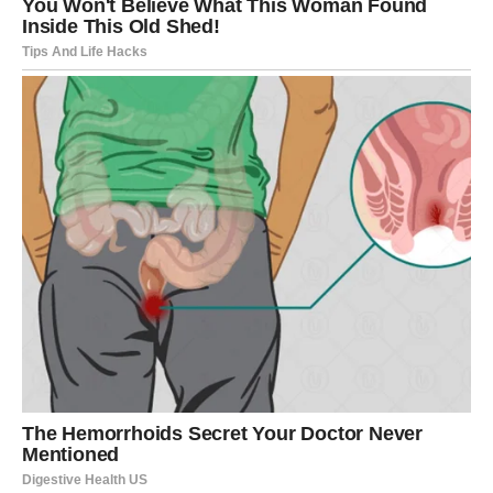
tako da možete dodavati različite sastojke poput čokolade
ili orašastih plodova prema vlastitim željama. Isprobajte ih
sami i uvjerite se u njihovu čaroliju!
Njihova svestranost
omogućava vam da ih poslužite u različitim prilikama, a
sigurni smo da će oduševiti sve, od djece do odraslih.
Uživajte u svom kulinarskom putovanju i rado podijelite
svoje iskustvo pripreme ovih slatkih kolačića s
prijateljima i porodicom!