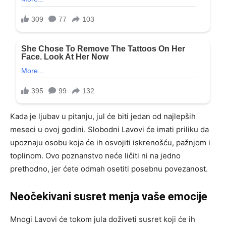
Kada je ljubav u pitanju, jul će biti jedan od najlepših
meseci u ovoj godini. Slobodni Lavovi će imati priliku da
upoznaju osobu koja će ih osvojiti iskrenošću, pažnjom i
toplinom. Ovo poznanstvo neće ličiti ni na jedno
prethodno, jer ćete odmah osetiti posebnu povezanost.
Neočekivani susret menja vaše emocije
Mnogi Lavovi će tokom jula doživeti susret koji će ih