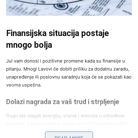
Finansijska situacija postaje
mnogo bolja
Jul vam donosi i pozitivne promene kada su finansije u
pitanju. Mnogi Lavovi će dobiti priliku za dodatnu zaradu,
unapređenje ili poslovnu saradnju koja će se pokazati kao
veoma uspešna.
Dolazi nagrada za vaš trud i strpljenje
Dugo ste ulagali energiju, vreme i emocije u određene
projekte, a sada konačno dolazi period kada ćete početi
da ubirate plodove svog rada. Posebno povoljan period