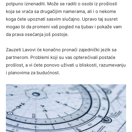
potpuno iznenaditi. Može se raditi o osobi iz prošlosti
koja se vraća sa drugačijim namerama, ali i o nekome
koga ćete upoznati sasvim slučajno. Upravo taj susret
mogao bi da promeni vaš pogled na ljubav i pokaže vam
da prava osećanja još postoje.
Zauzeti Lavovi će konačno pronaći zajednički jezik sa
partnerom. Problemi koji su vas opterećivali postaće
prošlost, a vi ćete ponovo uživati u bliskosti, razumevanju
i planovima za budućnost.