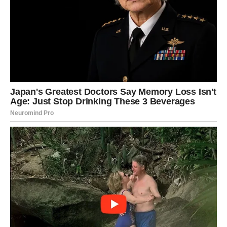
Postoji velika mogućnost da ćete tokom jula rešiti jedan
problem koji vas već dugo opterećuje. Razgovor koji
budete vodili sa bliskom osobom doneće vam veliko
olakšanje i pomoći vam da konačno zatvorite jedno teško
životno poglavlje.
Mnogi Lavovi će upravo kroz porodicu pronaći onu vrstu
mira koja im je nedostajala. Shvatićete koliko vam znači
podrška ljudi koje volite i koliko ste zapravo bogati
ljubavlju.
Sudbina vam donosi jedno veliko
iznenađenje
Ako postoji nešto što će obeležiti vaš jul, onda je to