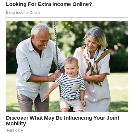
Vreme je da mislite i na sebe
Dugo ste brinuli o drugima, a sada dolazi period kada
ćete konačno početi da brinete o sebi. Više odmora, lepih
trenutaka i pozitivnih ljudi učiniće da se osećate bolje
nego prethodnih meseci.
Biće ovo idealan period za putovanja, druženja i stvaranje
uspomena koje ćete dugo pamtiti.
Jul će za Lavove biti mesec za
pamćenje
Dragi Lavovi, pred vama je mesec koji donosi ono što vam
je bilo najpotrebnije – sreću, spokoj i veru da vas čekaju
još lepši dani. Ljubav će procvetati, finansije će se
poboljšati, porodični odnosi će doneti mir, a sudbina će