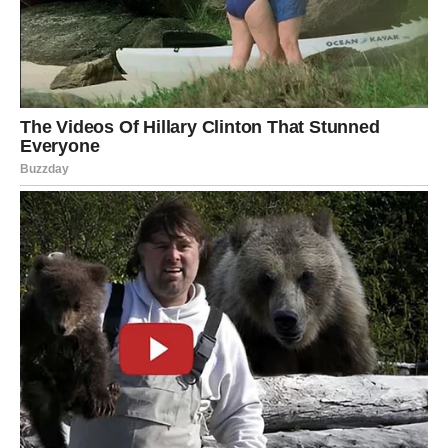
iznenađenje koje niste očekivali. Sudbina vam sprema
događaj koji će vas ostaviti bez teksta i pokazati vam da
se dobre stvari dešavaju upravo onda kada ih najmanje
očekujemo.
Ostvarenje jedne velike želje
Mnogi Lavovi će tokom jula doživeti ostvarenje želje koju
već dugo nose u svom srcu. Možda se radi o ljubavi,
poslu, novcu ili porodičnoj sreći, ali jedno je sigurno –
bićete iskreno srećni.
Osećaj zahvalnosti i zadovoljstva pratiće vas tokom
čitavog meseca. Konačno ćete imati utisak da se trud,
strpljenje i borba isplate.