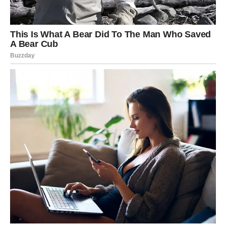
Zdravlje i energija biće na
visokom nivou
Jul vam donosi i mnogo bolju energiju. Osećaćete se
snažnije, motivisanije i spremnije da ostvarite sve svoje
ciljeve. Psihički mir koji ćete pronaći pozitivno će uticati i
na vaše fizičko stanje.