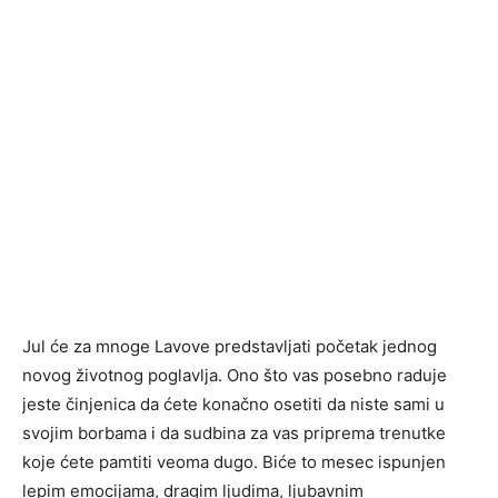
Jul će za mnoge Lavove predstavljati početak jednog
novog životnog poglavlja. Ono što vas posebno raduje
jeste činjenica da ćete konačno osetiti da niste sami u
svojim borbama i da sudbina za vas priprema trenutke
koje ćete pamtiti veoma dugo. Biće to mesec ispunjen
lepim emocijama, dragim ljudima, ljubavnim