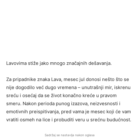
Lavovima stiže jako mnogo značajnih dešavanja.
Za pripadnike znaka Lava, mesec jul donosi nešto što se
nije dogodilo već dugo vremena – unutrašnji mir, iskrenu
sreću i osećaj da se život konačno kreće u pravom
smeru. Nakon perioda punog izazova, neizvesnosti i
emotivnih preispitivanja, pred vama je mesec koji će vam
vratiti osmeh na lice i probuditi veru u srećnu budućnost.
Sadržaj se nastavlja nakon oglasa