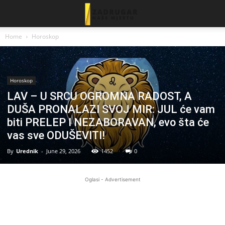
Home
Horoskop
Horoskop
LAV – U SRCU OGROMNA RADOST, A
DUŠA PRONALAZI SVOJ MIR: JUL će vam
biti PRELEP I NEZABORAVAN, evo šta će
vas sve ODUŠEVITI!
By
Urednik
-
June 29, 2026
1452
0
Oglasi - Advertisement